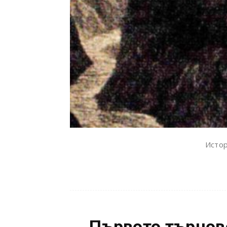
Истор
Първото търновс