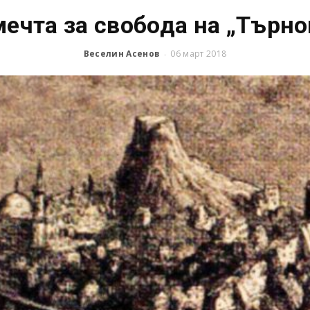
мечта за свобода на „Търно
Веселин Асенов
06 март 2018
-