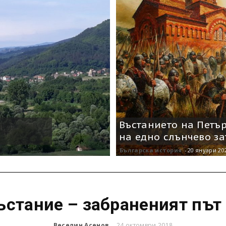
Въстанието на Петър
на едно слънчево з
Българска история
-
20 януари 20
ъстание – забраненият път
Веселин Асенов
24 октомври 2018
-