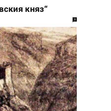
вския княз“
0