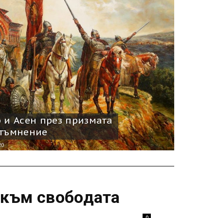
 и Асен през призмата
атъмнение
20
 към свободата
0