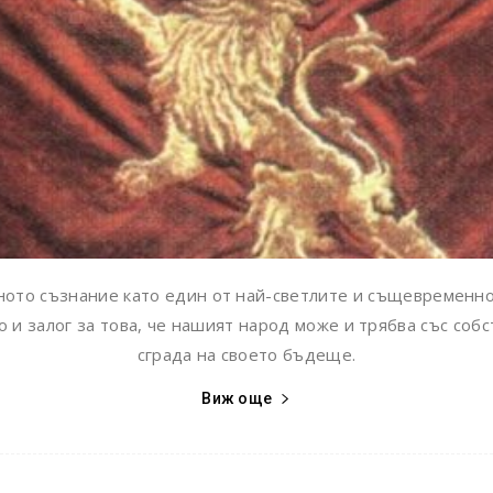
дното съзнание като един от най-светлите и същевременно
 и залог за това, че нашият народ може и трябва със соб
сграда на своето бъдеще.
Виж още