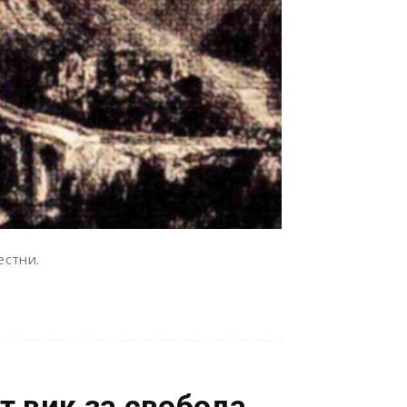
естни.
т вик за свобода