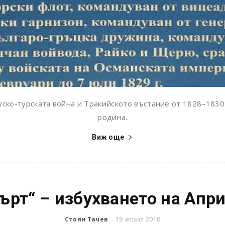
ско-турската война и Тракийското въстание от 1828–1830
родина.
Виж още
ърт“ – избухването на Апр
Стоян Тачев
19 април 2018
-