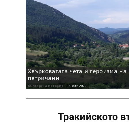
Хвърковатата чета и героизма на
петричани
Българска история
-
06 юли 2020
Тракийското в