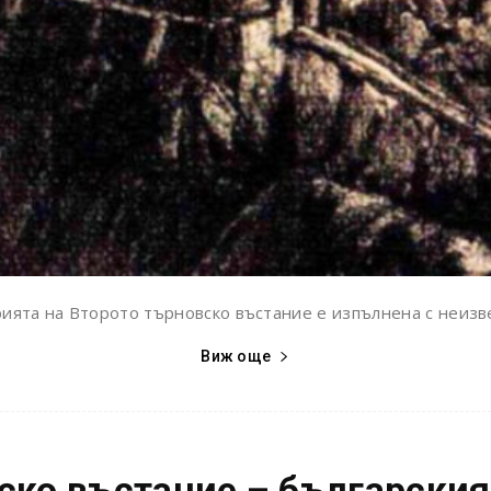
ията на Второто търновско въстание е изпълнена с неизв
Виж още
ко въстание – българския