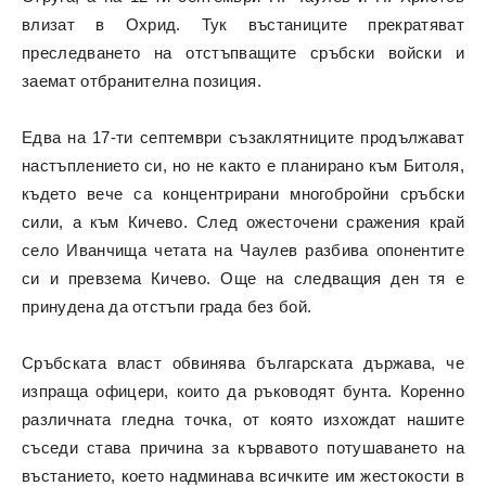
влизат в Охрид. Тук въстаниците прекратяват
преследването на отстъпващите сръбски войски и
заемат отбранителна позиция.
Едва на 17-ти септември съзаклятниците продължават
настъплението си, но не както е планирано към Битоля,
където вече са концентрирани многобройни сръбски
сили, а към Кичево. След ожесточени сражения край
село Иванчища четата на Чаулев разбива опонентите
си и превзема Кичево. Още на следващия ден тя е
принудена да отстъпи града без бой.
Сръбската власт обвинява българската държава, че
изпраща офицери, които да ръководят бунта. Коренно
различната гледна точка, от която изхождат нашите
съседи става причина за кървавото потушаването на
въстанието, което надминава всичките им жестокости в