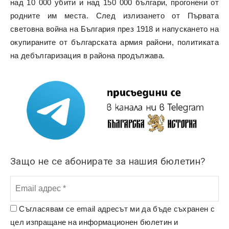
над 10 000 убити и над 150 000 българи, прогонени от
родните им места. След излизането от Първата
световна война на България през 1918 и напускането на
окупираните от българската армия райони, политиката
на дебългаризация в района продължава.
Защо не се абонирате за нашия бюлетин?
Съгласявам се email адресът ми да бъде съхранен с
цел изпращане на информационен бюлетин и