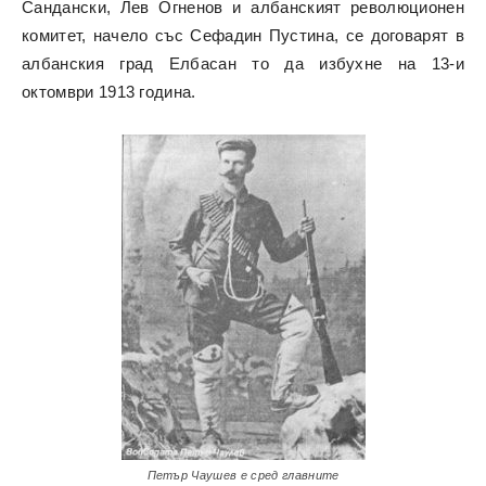
Сандански, Лев Огненов и албанският революционен
комитет, начело със Сефадин Пустина, се договарят в
албанския град Елбасан то да избухне на 13-и
октомври 1913 година.
Петър Чаушев е сред главните