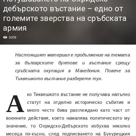
дебърското въстание – едно от
големите зверства на сръбската
армия
6008
Настоящият материал е продължение на темата
за българските бунтове и въстание срещу
сръбската окупация в Македония.
Повече за
Тиквешкото въстание разберете тук.
А
ко Тиквешкото въстание не получава напълно
статут на отделно историческо събитие и
много често бива разглеждано като част от
военните действия, което намалява политическото му
значение, то Охридско-Дебърското избухва няколко
месеца по-късно, след подписването на Букурещкия