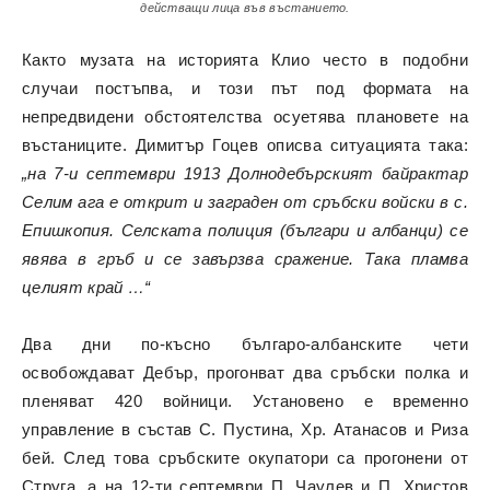
действащи лица във въстанието.
Както музата на историята Клио често в подобни
случаи постъпва, и този път под формата на
непредвидени обстоятелства осуетява плановете на
въстаниците. Димитър Гоцев описва ситуацията така:
„на 7-и септември 1913 Долнодебърският байрактар
Селим ага е открит и заграден от сръбски войски в с.
Епишкопия. Селската полиция (българи и албанци) се
явява в гръб и се завързва сражение. Така пламва
целият край …“
Два дни по-късно българо-албанските чети
освобождават Дебър, прогонват два сръбски полка и
пленяват 420 войници. Установено е временно
управление в състав С. Пустина, Хр. Атанасов и Риза
бей. След това сръбските окупатори са прогонени от
Струга, а на 12-ти септември П. Чаулев и П. Христов