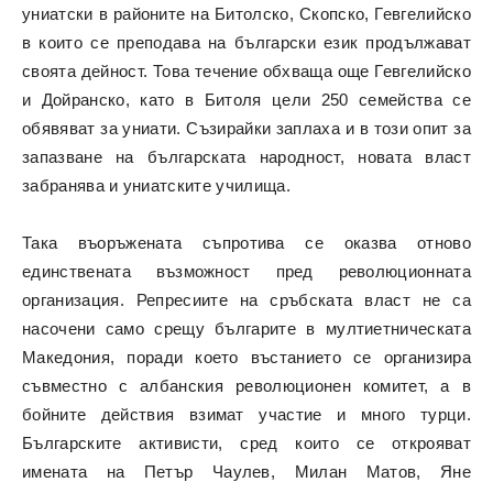
униатски в районите на Битолско, Скопско, Гевгелийско
в които се преподава на български език продължават
своята дейност. Това течение обхваща още Гевгелийско
и Дойранско, като в Битоля цели 250 семейства се
обявяват за униати. Съзирайки заплаха и в този опит за
запазване на българската народност, новата власт
забранява и униатските училища.
Така въоръжената съпротива се оказва отново
единствената възможност пред революционната
организация. Репресиите на сръбската власт не са
насочени само срещу българите в мултиетническата
Македония, поради което въстанието се организира
съвместно с албанския революционен комитет, а в
бойните действия взимат участие и много турци.
Българските активисти, сред които се открояват
имената на Петър Чаулев, Милан Матов, Яне