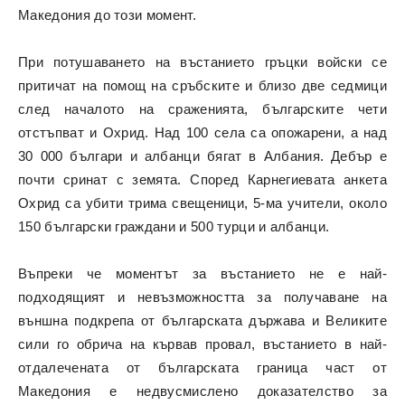
Македония до този момент.
При потушаването на въстанието гръцки войски се
притичат на помощ на сръбските и близо две седмици
след началото на сраженията, българските чети
отстъпват и Охрид. Над 100 села са опожарени, а над
30 000 българи и албанци бягат в Албания. Дебър е
почти сринат с земята. Според Карнегиевата анкета
Охрид са убити трима свещеници, 5-ма учители, около
150 български граждани и 500 турци и албанци.
Въпреки че моментът за въстанието не е най-
подходящият и невъзможността за получаване на
външна подкрепа от българската държава и Великите
сили го обрича на кървав провал, въстанието в най-
отдалечената от българската граница част от
Македония е недвусмислено доказателство за