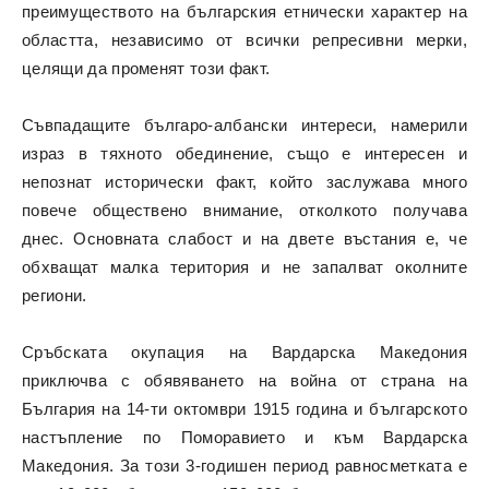
преимуществото на българския етнически характер на
областта, независимо от всички репресивни мерки,
целящи да променят този факт.
Съвпадащите българо-албански интереси, намерили
израз в тяхното обединение, също е интересен и
непознат исторически факт, който заслужава много
повече обществено внимание, отколкото получава
днес. Основната слабост и на двете въстания е, че
обхващат малка територия и не запалват околните
региони.
Сръбската окупация на Вардарска Македония
приключва с обявяването на война от страна на
България на 14-ти октомври 1915 година и българското
настъпление по Поморавието и към Вардарска
Македония. За този 3-годишен период равносметката е