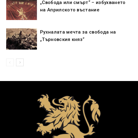
„Свобода или смърт“ – избухването
на Априлското въстание
Рухналата мечта за свобода на
„Търновския княз“