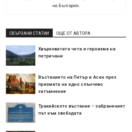
на България.
СВЪРЗАНИ СТАТИИ
ОЩЕ ОТ АВТОРА
Хвърковатата чета и героизма на
петричани
Въстанието на Петър и Асен през
призмата на едно слънчево
затъмнение
Тракийското въстание – забраненият
път към свободата