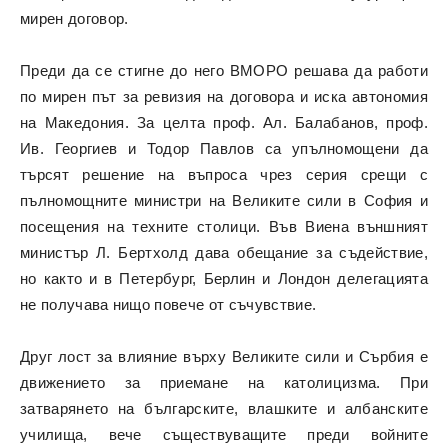
мирен договор.
Преди да се стигне до него ВМОРО решава да работи
по мирен път за ревизия на договора и иска автономия
на Македония. За целта проф. Ал. Балабанов, проф.
Ив. Георгиев и Тодор Павлов са упълномощени да
търсят решение на въпроса чрез серия срещи с
пълномощните министри на Великите сили в София и
посещения на техните столици. Във Виена външният
министър Л. Бертхолд дава обещание за съдействие,
но както и в Петербург, Берлин и Лондон делегацията
не получава нищо повече от съчувствие.
Друг лост за влияние върху Великите сили и Сърбия е
движението за приемане на католицизма. При
затварянето на българските, влашките и албанските
училища, вече съществуващите преди войните