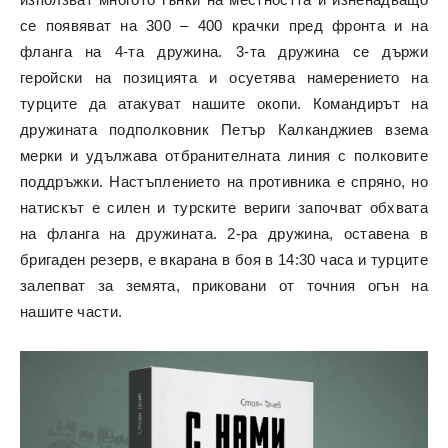
се появяват на 300 – 400 крачки пред фронта и на
фланга на 4-та дружина. 3-та дружина се държи
геройски на позицията и осуетява намерението на
турците да атакуват нашите окопи. Командирът на
дружината подполковник Петър Калканджиев взема
мерки и удължава отбранителната линия с полковите
поддръжки. Настъплението на противника е спряно, но
натискът е силен и турските вериги започват обхвата
на фланга на дружината. 2-ра дружина, оставена в
бригаден резерв, е вкарана в боя в 14:30 часа и турците
залепват за земята, приковани от точния огън на
нашите части.