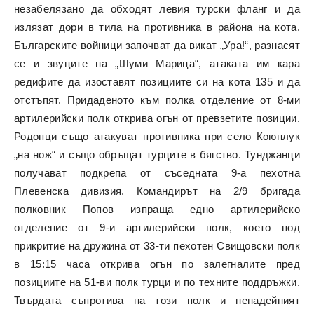
незабелязано да обходят левия турски фланг и да
излязат дори в тила на противника в района на кота.
Българските войници започват да викат „Ура!“, разнасят
се и звуците на „Шуми Марица“, атаката им кара
редифите да изоставят позициите си на кота 135 и да
отстъпят. Придаденото към полка отделение от 8-ми
артилерийски полк открива огън от превзетите позиции.
Родопци също атакуват противника при село Коюнлук
„на нож“ и също обръщат турците в бягство. Тунджанци
получават подкрепа от съседната 9-а пехотна
Плевенска дивизия. Командирът на 2/9 бригада
полковник Попов изпраща едно артилерийско
отделение от 9-и артилерийски полк, което под
прикритие на дружина от 33-ти пехотен Свищовски полк
в 15:15 часа открива огън по залегналите пред
позициите на 51-ви полк турци и по техните поддръжки.
Твърдата съпротива на този полк и ненадейният