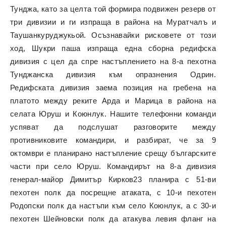
Тунджа, като за целта той формира подвижен резерв от
три дивизии и ги изпраща в района на Муратчалъ и
Таушанкуруджукьой. Осъзнавайки рисковете от този
ход, Шукри паша изпраща една сборна редифска
дивизия с цел да спре настъплението на 8-а пехотна
Тунджанска дивизия към опразнения Одрин.
Редифската дивизия заема позиция на гребена на
платото между реките Арда и Марица в района на
селата Юруш и Коюнлук. Нашите телефонни команди
успяват да подслушат разговорите между
противниковите командири, и разбират, че за 9
октомври е планирано настъпление срещу българските
части при село Юруш. Командирът на 8-а дивизия
генерал-майор Димитър Кирков23 планира с 51-ви
пехотен полк да посрещне атаката, с 10-и пехотен
Родопски полк да настъпи към село Коюнлук, а с 30-и
пехотен Шейновски полк да атакува левия фланг на