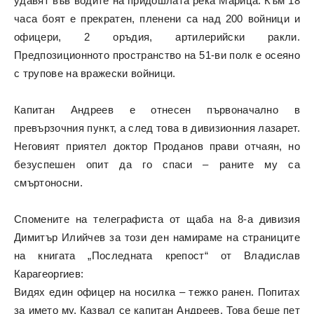
удавят във водите на придошлата река Марица. Към 18
часа боят е прекратен, пленени са над 200 войници и
офицери, 2 оръдия, артилерийски ракли.
Предпозиционното пространство на 51-ви полк е осеяно
с трупове на вражески войници.
Капитан Андреев е отнесен първоначално в
превързочния пункт, а след това в дивизионния лазарет.
Неговият приятел доктор Проданов прави отчаян, но
безуспешен опит да го спаси – раните му са
смъртоносни.
Спомените на телеграфиста от щаба на 8-а дивизия
Димитър Илийчев за този ден намираме на страниците
на книгата „Последната крепост“ от Владислав
Карагеоргиев:
Видях един офицер на носилка – тежко ранен. Попитах
за името му. Казвал се капитан Андреев. Това беше пет