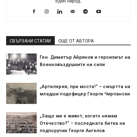
един народ.
СВЪРЗАНИ СТАТИИ
ОЩЕ ОТ АВТОРА
Ген. Димитър Айрянов и героизмът на
Военновъздушните ни сили
„Артилерия, при моста!“ – смъртта на
младши подофицер Георги Чирпански
„Защо ми е живот, когато нямам
Отечество?“ – последната битка на
подпоручик Георги Ангелов