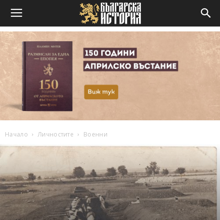
Начало
Личностите
Военни