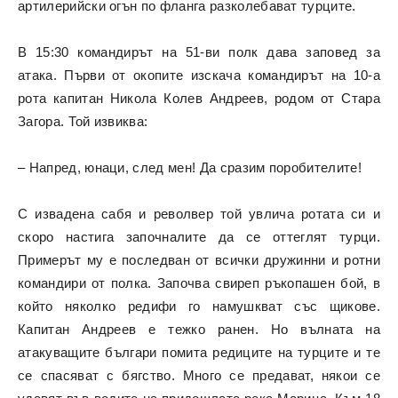
артилерийски огън по фланга разколебават турците.
В 15:30 командирът на 51-ви полк дава заповед за
атака. Първи от окопите изскача командирът на 10-а
рота капитан Никола Колев Андреев, родом от Стара
Загора. Той извиква:
– Напред, юнаци, след мен! Да сразим поробителите!
С извадена сабя и револвер той увлича ротата си и
скоро настига започналите да се оттеглят турци.
Примерът му е последван от всички дружинни и ротни
командири от полка. Започва свиреп ръкопашен бой, в
който няколко редифи го намушкват със щикове.
Капитан Андреев е тежко ранен. Но вълната на
атакуващите българи помита редиците на турците и те
се спасяват с бягство. Много се предават, някои се