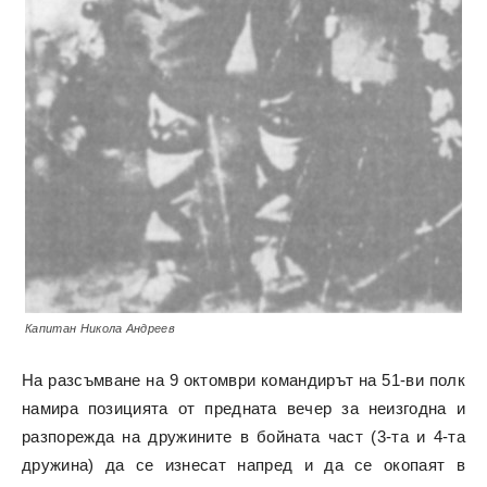
Капитан Никола Андреев
На разсъмване на 9 октомври командирът на 51-ви полк
намира позицията от предната вечер за неизгодна и
разпорежда на дружините в бойната част (3-та и 4-та
дружина) да се изнесат напред и да се окопаят в