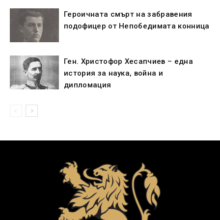
Героичната смърт на забравения
подофицер от Непобедимата конница
Ген. Христофор Хесапчиев – една
история за наука, война и
дипломация