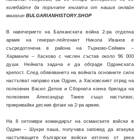
колебайте да поръчате книгата от нашия онлайн
магазин
BULGARIANHISTORY.SHOP
В навечерието на Балканската война 2-ра отделна
армия на генерал-лейтенант Никола Иванов е
съсредоточена в района на Търново-Сеймен –
Харманли – Хасково с числен състав около 96 000
души. Нейната задача е да обгради Одринската
крепост. След обявяването на войната основните сили
настъпват направо към Одрин, а Хасковският отряд на
полковник Васил Делов и Сборната конна бригада на
полковник Александър Танев също настъпват,
прикривайки десния фланг на 2-ра армия.
На 8 октомври командирът на османските войски в
Одрин – Шукри паша, получава заповед да атакува
настъпващите български войски източно от река