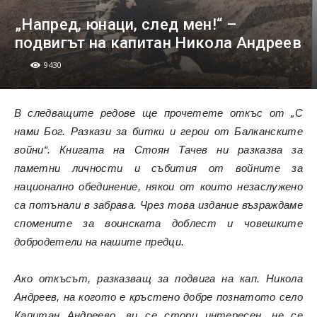
„Напред, юнаци, след мен!“ –
подвигът на капитан Никола Андреев
9430
В следващите редове ще прочетете откъс от „С
нами Бог. Разкази за битки и герои от Балканските
войни“. Книгата на Стоян Тачев ни разказва за
паметни личности и събития от войните за
национално обединение, някои от които незаслужено
са потънали в забрава. Чрез това издание възраждаме
спомените за воинската доблест и човешките
добродетели на нашите предци.
Ако откъсът, разказващ за подвига на кап. Никола
Андреев, на когото е кръстено добре познатото село
Капитан Андреево, ви се стори интересен, не се