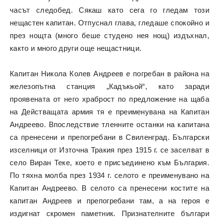
часът следобед. Сякаш като сега го гледам този
нещастен капитан. Отпуснал глава, гледаше спокойно и
през нощта (много беше студено нея нощ) издъхнал,
както и много други още нещастници.
Капитан Никола Колев Андреев е погребан в района на
железопътна станция „Кадъкьой“, като заради
проявената от него храброст по предложение на щаба
на Действащата армия тя е преименувана на Капитан
Андреево. Впоследствие тленните останки на капитана
са пренесени и препогребани в Свиленград. Български
изселници от Източна Тракия през 1915 г. се заселват в
село Виран Теке, което е присъединено към България.
По тяхна молба през 1934 г. селото е преименувано на
Капитан Андреево. В селото са пренесени костите на
капитан Андреев и препогребани там, а на героя е
издигнат скромен паметник. Признателните българи