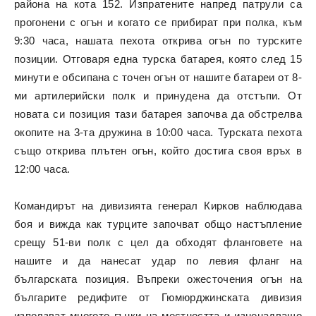
района на кота 152. Изпратените напред патрули са
прогонени с огън и когато се прибират при полка, към
9:30 часа, нашата пехота открива огън по турските
позиции. Отговаря една турска батарея, която след 15
минути е обсипана с точен огън от нашите батареи от 8-
ми артилерийски полк и принудена да отстъпи. От
новата си позиция тази батарея започва да обстрелва
окопите на 3-та дружина в 10:00 часа. Турската пехота
също открива плътен огън, който достига своя връх в
12:00 часа.
Командирът на дивизията генерал Кирков наблюдава
боя и вижда как турците започват общо настъпление
срещу 51-ви полк с цел да обходят фланговете на
нашите и да нанесат удар по левия фланг на
българската позиция. Въпреки ожесточения огън на
българите редифите от Гюмюрджинската дивизия
използват многото гънки на местността и изненадващо