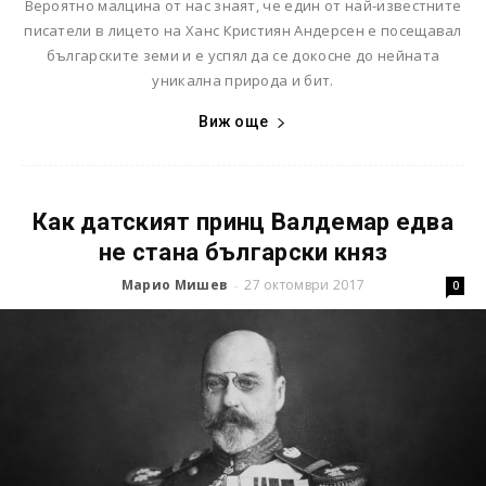
Вероятно малцина от нас знаят, че един от най-известните
писатели в лицето на Ханс Кристиян Андерсен e посещавал
българските земи и е успял да се докосне до нейната
уникална природа и бит.
Виж още
Как датският принц Валдемар едва
не стана български княз
Марио Мишев
27 октомври 2017
-
0