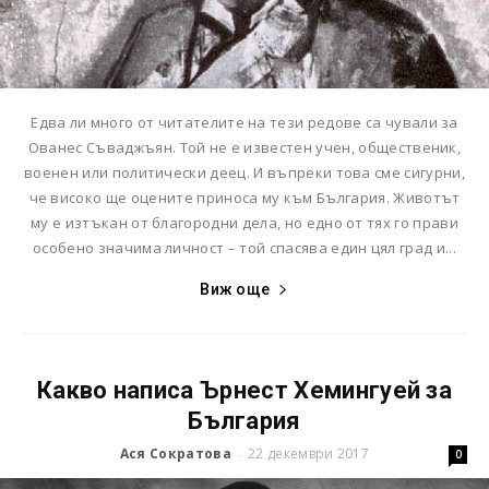
Едва ли много от читателите на тези редове са чували за
Ованес Съваджъян. Той не е известен учен, общественик,
военен или политически деец. И въпреки това сме сигурни,
че високо ще оцените приноса му към България. Животът
му е изтъкан от благородни дела, но едно от тях го прави
особено значима личност – той спасява един цял град и...
Виж още
Какво написа Ърнест Хемингуей за
България
Ася Сократова
22 декември 2017
-
0