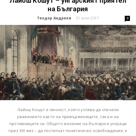
Лайош Кошут – унгарският приятел
на България
Теодор Андреев
31 юли 2017
-
0
Лайош Кошут е личност, която успява да спечели
уважението както на привържениците, така и на
противниците си. Общото желание на българи и унграци
през XIX век – да постигнат политическо освобождение, е