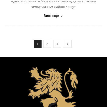
една от причинте българският народ да има такива
симпатии към Лайош Кошут.
Виж още
1
2
3