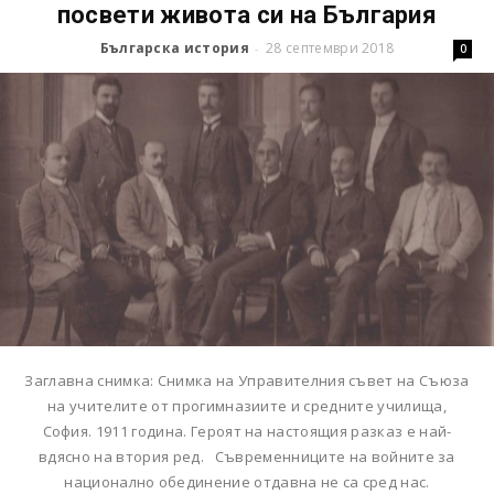
посвети живота си на България
Българска история
28 септември 2018
-
0
Заглавна снимка: Снимка на Управителния съвет на Съюза
на учителите от прогимназиите и средните училища,
София. 1911 година. Героят на настоящия разказ е най-
вдясно на втория ред. Съвременниците на войните за
национално обединение отдавна не са сред нас.