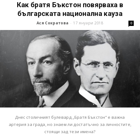
Как братя Бъкстон повярваха в
българската национална кауза
Ася Сократова
17 януари 2018
-
0
Днес столичният булевард „Братя Бъкстон“ е важна
артерия за града, но знаем ли достатъчно за личностите,
стоящи зад тези имена?