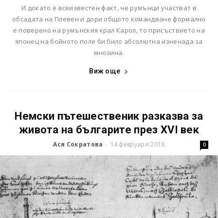
И докато е всеизвестен факт, че румънци участват в
обсадата на Плевен и дори общото командване формално
е поверено на румънския крал Карол, то присъствието на
японец на бойното поле би било абсолютна изненада за
мнозина.
Виж още
Немски пътешественик разказва за
живота на българите през XVI век
Ася Сократова
14 февруари 2018
-
0