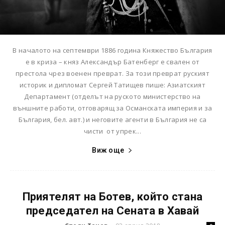
В началото на септември 1886 година Княжество България
е в криза – княз Александър Батенберг е свален от
престола чрез военен преврат. За този преврат руският
историк и дипломат Сергей Татищев пише: Азиатският
Департамент (отделът на руското министерство на
външните работи, отговарящ за Османската империя и за
България, бел. авт.) и неговите агенти в България не са
чисти от упрек...
Виж още
Приятелят на Ботев, който стана
председател на Сената в Хавай