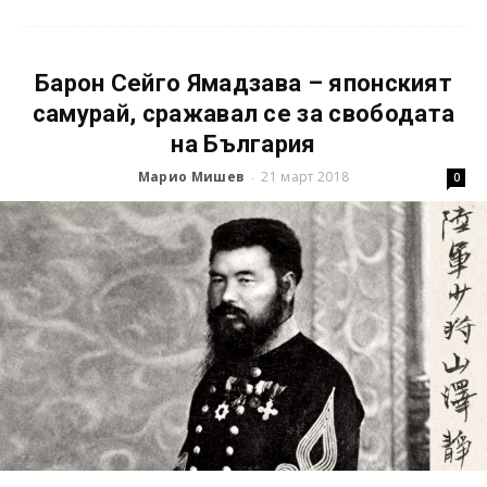
Барон Сейго Ямадзава – японският
самурай, сражавал се за свободата
на България
Марио Мишев
21 март 2018
-
0