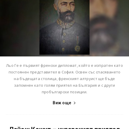
Льо Ге е първият френски дипломат, който е изпратен като
постоянен представител в София. Освен със спасяването
на бъдещата столица, френският алтруист ще бъде
запомнен като голям приятел на България и с други
пробългарски позиции.
Виж още