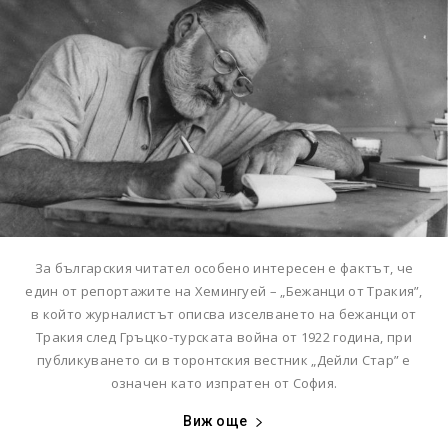
За българския читател особено интересен е фактът, че
един от репортажите на Хемингуей – „Бежанци от Тракия”,
в който журналистът описва изселването на бежанци от
Тракия след Гръцко-турската война от 1922 година, при
публикуването си в торонтския вестник „Дейли Стар” е
означен като изпратен от София.
Виж още