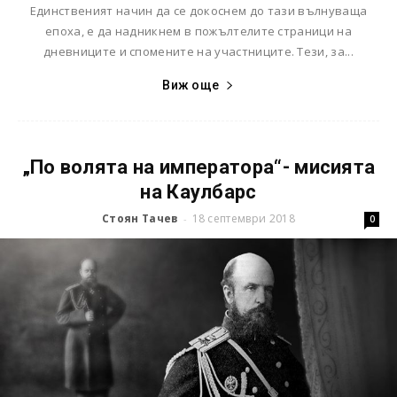
Единственият начин да се докоснем до тази вълнуваща
епоха, е да надникнем в пожълтелите страници на
дневниците и спомените на участниците. Тези, за...
Виж още
„По волята на императора“- мисията
на Каулбарс
Стоян Тачев
18 септември 2018
-
0