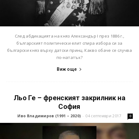
След абдикацията на княз Александър I през 1886 г.,
българският политически елит спира избора си за
български княз върху датски принц. Какво обаче се случва
по-нататък?
Виж още
Льо Ге – френският закрилник на
София
Иво Владимиров (1991 – 2020)
04 септември 2017
-
0