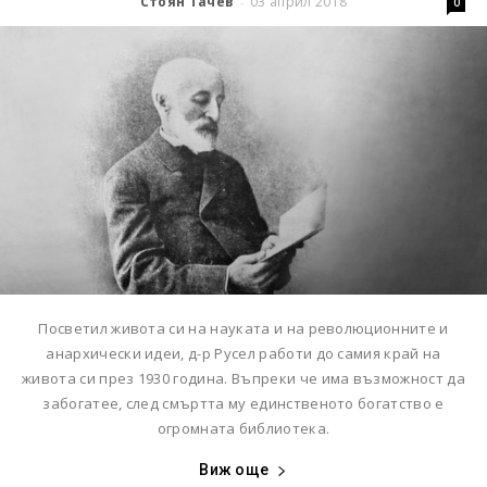
Стоян Тачев
03 април 2018
-
0
Посветил живота си на науката и на революционните и
анархически идеи, д-р Русел работи до самия край на
живота си през 1930 година. Въпреки че има възможност да
забогатее, след смъртта му единственото богатство е
огромната библиотека.
Виж още