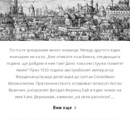
По пътя срещнахме много османци. Между другото един
еничарин ни каза: „Вие отивате към Виена, следващата
година ще дойдем и ние там! Дано това им струва главите!
Амин!“ През 1553 година австрийският император
Фердинанд праща делегация до султан Сюлейман
Великолепни. Пратеничеството оглавяват епископ Антон
Вранчич, унгарският феодал Ференц Зай и един човек на
име Ханс Дерншвам, заминал „на свои разноски”,...
Виж още