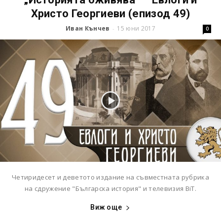
Христо Георгиеви (епизод 49)
Иван Кънчев
15 юни 2017
-
0
Четиридесет и деветото издание на съвместната рубрика
на сдружение "Българска история" и телевизия BiT.
Виж още