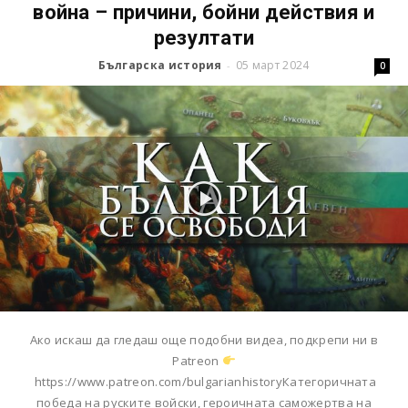
война – причини, бойни действия и
резултати
Българска история
05 март 2024
-
0
Ако искаш да гледаш още подобни видеа, подкрепи ни в
Patreon
https://www.patreon.com/bulgarianhistoryКатегоричната
победа на руските войски, героичната саможертва на