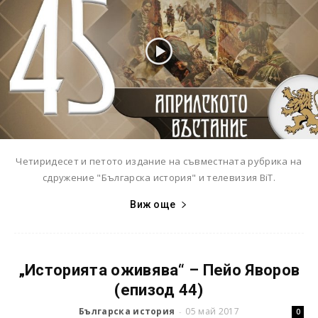
Четиридесет и петото издание на съвместната рубрика на
сдружение "Българска история" и телевизия BiT.
Виж още
„Историята оживява“ – Пейо Яворов
(епизод 44)
Българска история
05 май 2017
-
0