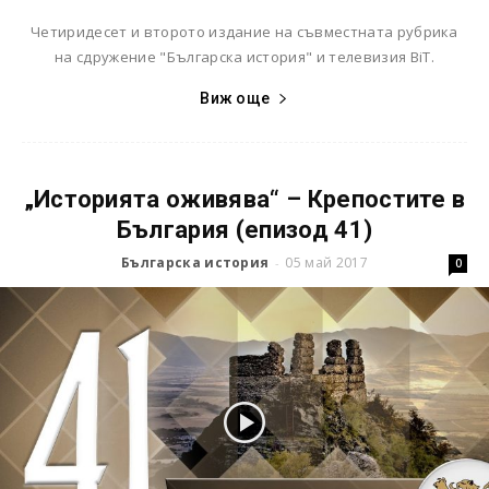
Четиридесет и второто издание на съвместната рубрика
на сдружение "Българска история" и телевизия BiT.
Виж още
„Историята оживява“ – Крепостите в
България (епизод 41)
Българска история
05 май 2017
-
0