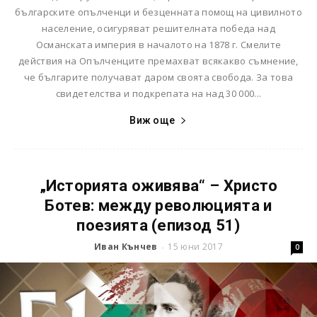
българските опълченци и безценната помощ на цивилното
население, осигуряват решителната победа над
Османската империя в началото на 1878 г. Смелите
действия на Опълченците премахват всякакво съмнение,
че българите получават даром своята свобода. За това
свидетелства и подкрепата на над 30 000...
Виж още
„Историята оживява“ – Христо
Ботев: между революцията и
поезията (епизод 51)
Иван Кънчев
15 юни 2017
-
0