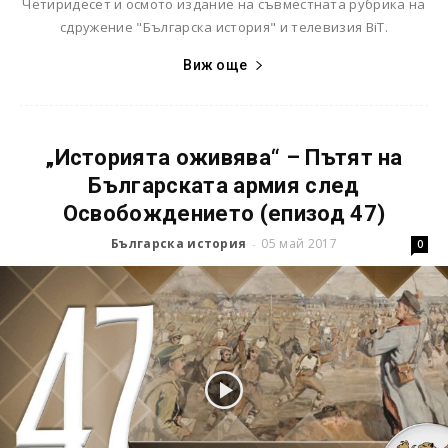
Четиридесет и осмото издание на съвместната рубрика на
сдружение "Българска история" и телевизия BiT.
Виж още
„Историята оживява“ – Пътят на
Българската армия след
Освобождението (епизод 47)
Българска история
05 май 2017
-
0