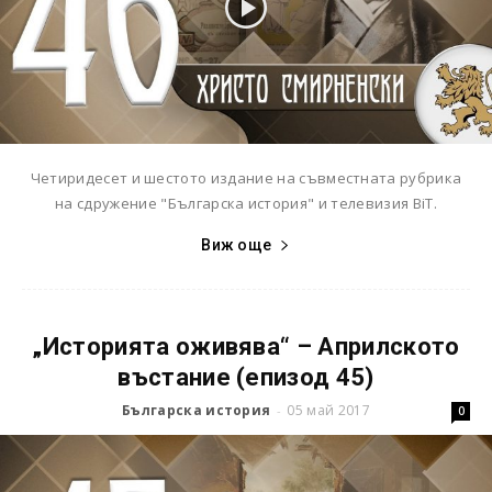
Четиридесет и шестото издание на съвместната рубрика
на сдружение "Българска история" и телевизия BiT.
Виж още
„Историята оживява“ – Априлското
въстание (епизод 45)
Българска история
05 май 2017
-
0