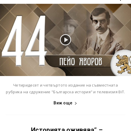
Четиридесет и четвъртото издание на съвместната
рубрика на сдружение "Българска история" и телевизия BiT.
Виж още
„Историята оживява“ –