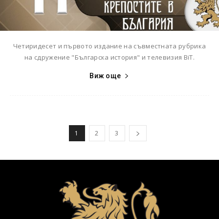
Четиридесет и първото издание на съвместната рубрика
на сдружение "Българска история" и телевизия BiT.
Виж още
1
2
3