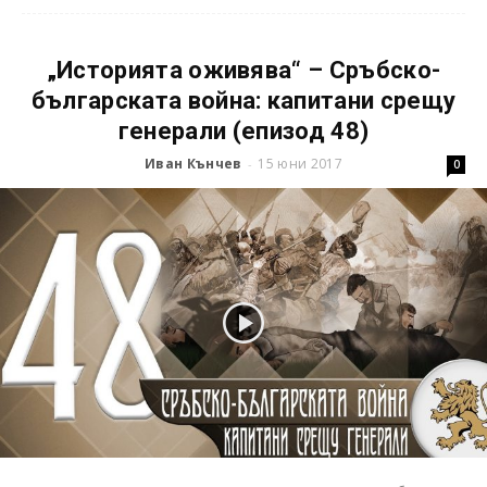
„Историята оживява“ – Сръбско-
българската война: капитани срещу
генерали (епизод 48)
Иван Кънчев
15 юни 2017
-
0