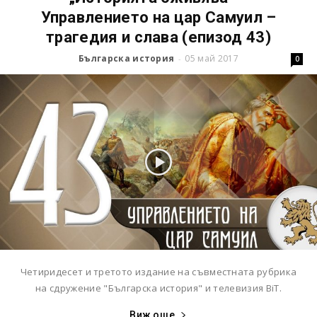
Управлението на цар Самуил –
трагедия и слава (епизод 43)
Българска история
05 май 2017
-
0
Четиридесет и третото издание на съвместната рубрика
на сдружение "Българска история" и телевизия BiT.
Виж още