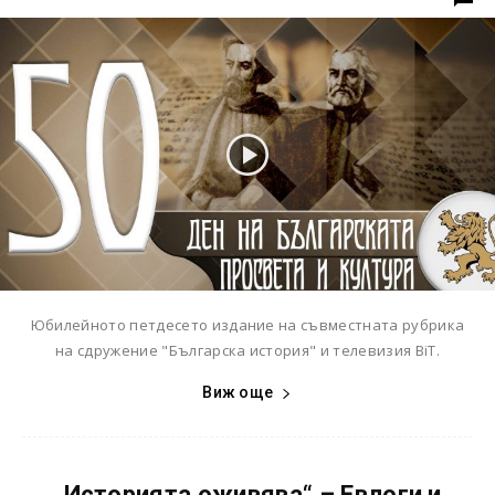
Юбилейното петдесето издание на съвместната рубрика
на сдружение "Българска история" и телевизия BiT.
Виж още
„Историята оживява“ – Евлоги и