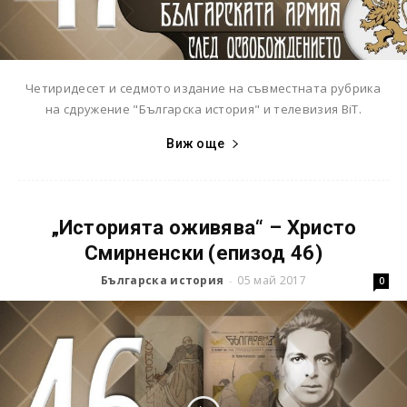
Четиридесет и седмото издание на съвместната рубрика
на сдружение "Българска история" и телевизия BiT.
Виж още
„Историята оживява“ – Христо
Смирненски (епизод 46)
Българска история
05 май 2017
-
0