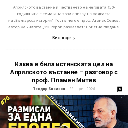
Априлското въстание и честването на неговата 150-
годишнина е тема и на този епизод на подкаста
на „Българска история“. Гост в него е проф. Атанас Семов,
автор на книгата „150 герои разказват“.Приятно гледане.
Виж още
Каква е била истинската цел на
Априлското въстание – разговор с
проф. Пламен Митев
Теодор Борисов
22 април 2026
-
0