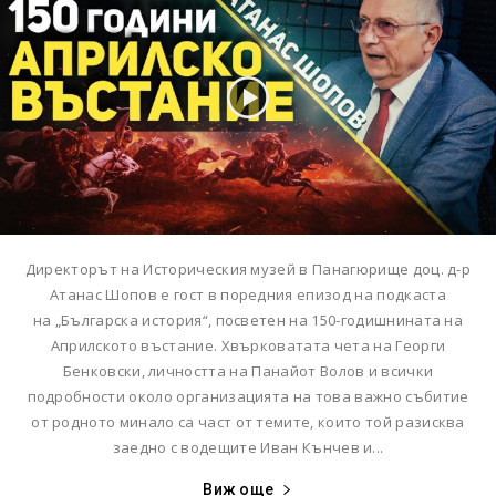
Директорът на Историческия музей в Панагюрище доц. д-р
Атанас Шопов е гост в поредния епизод на подкаста
на „Българска история“, посветен на 150-годишнината на
Априлското въстание. Хвърковатата чета на Георги
Бенковски, личността на Панайот Волов и всички
подробности около организацията на това важно събитие
от родното минало са част от темите, които той разисква
заедно с водещите Иван Кънчев и...
Виж още