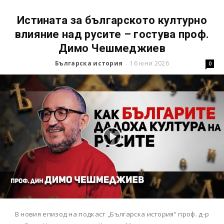
Истината за българското културно
влияние над русите – гостува проф.
Димо Чешмеджиев
Българска история
16 юни 2026
-
0
В новия епизод на подкаст „Българска история“ проф. д-р