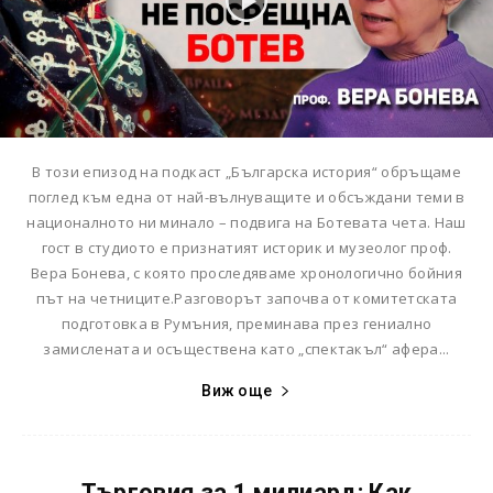
В този епизод на подкаст „Българска история“ обръщаме
поглед към една от най-вълнуващите и обсъждани теми в
националното ни минало – подвига на Ботевата чета. Наш
гост в студиото е признатият историк и музеолог проф.
Вера Бонева, с която проследяваме хронологично бойния
път на четниците.Разговорът започва от комитетската
подготовка в Румъния, преминава през гениално
замислената и осъществена като „спектакъл“ афера...
Виж още
Търговия за 1 милиард: Как