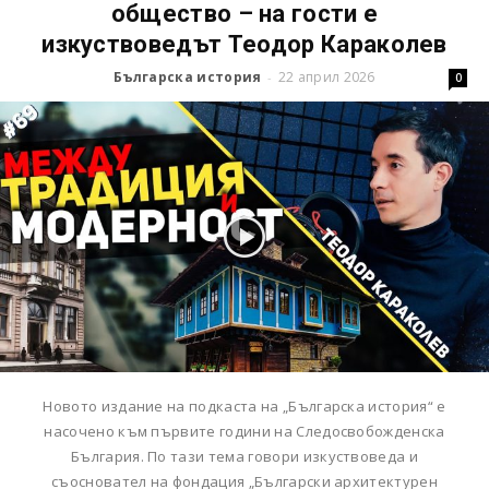
общество – на гости е
изкуствоведът Теодор Караколев
Българска история
22 април 2026
-
0
Новото издание на подкаста на „Българска история“ е
насочено към първите години на Следосвобожденска
България. По тази тема говори изкуствоведа и
съосновател на фондация „Български архитектурен