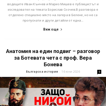
водещите Иван Кънчев и Марио Мишев е публицистът и
изследовател на темата Борислав Скочев.В разговора е
отделено специално място на лагера в Белене, но не са
пропуснати и други детайли от една...
Виж още
Анатомия на един подвиг – разговор
за Ботевата чета с проф. Вера
Бонева
Българска история
16 юни 2026
-
0