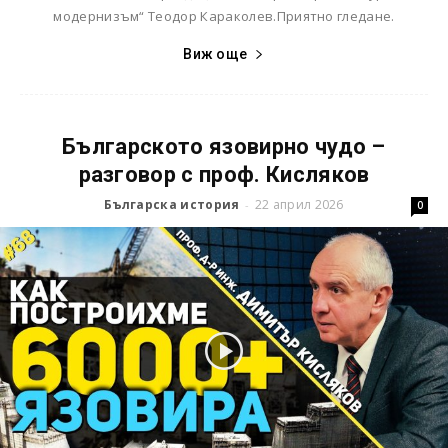
модернизъм“ Теодор Караколев.Приятно гледане.
Виж още
Българското язовирно чудо –
разговор с проф. Кисляков
Българска история
22 април 2026
-
0