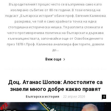
Възродителният процес често се възприема само като
изолирано събитие от 80-те години. В този епизод на
подкаст „Българска история“ обаче проф. Евгения Калинова
разкрива, че той е само крайната точка на една
стогодишна историческа нишка. Тя разплита сложната и
често противоречива политика на българската държава
към малцинствата, започвайки още от Освобождението
през 1878 г.Проф. Калинова анализира факторите, довели
до...
Виж още
Доц. Атанас Шопов: Апостолите са
знаели много добре какво правят
Българска история
22 април 2026
-
0