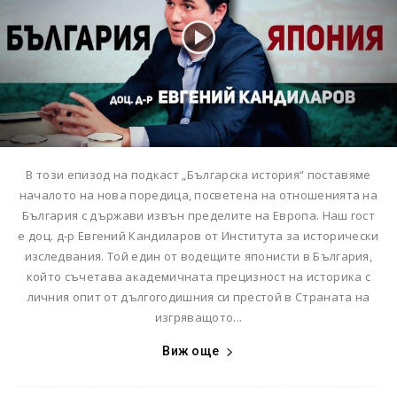
В този епизод на подкаст „Българска история“ поставяме
началото на нова поредица, посветена на отношенията на
България с държави извън пределите на Европа. Наш гост
е доц. д-р Евгений Кандиларов от Института за исторически
изследвания. Той един от водещите японисти в България,
който съчетава академичната прецизност на историка с
личния опит от дългогодишния си престой в Страната на
изгряващото...
Виж още