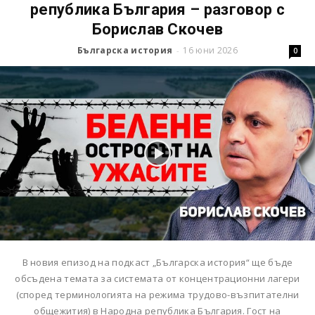
република България – разговор с
Борислав Скочев
Българска история
16 юни 2026
-
0
В новия епизод на подкаст „Българска история“ ще бъде
обсъдена темата за системата от концентрационни лагери
(според терминологията на режима трудово-възпитателни
общежития) в Народна република България. Гост на