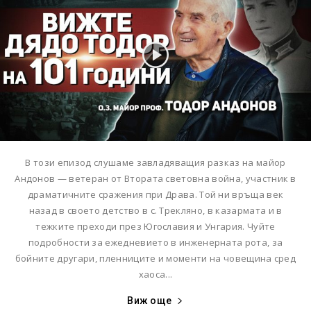
В този епизод слушаме завладяващия разказ на майор
Андонов — ветеран от Втората световна война, участник в
драматичните сражения при Драва. Той ни връща век
назад в своето детство в с. Трекляно, в казармата и в
тежките преходи през Югославия и Унгария. Чуйте
подробности за ежедневието в инженерната рота, за
бойните другари, пленниците и моменти на човещина сред
хаоса...
Виж още