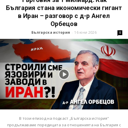
България стана икономически гигант
в Иран – разговор с д-р Ангел
Орбецов
Българска история
16 юни 2026
-
0
В този епизод на подкаст „Българска история“
продължаваме поредицата за отношенията на България с