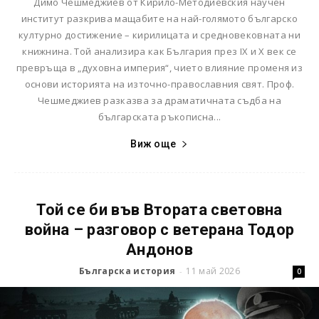
Димо Чешмеджиев от Кирило-Методиевския научен
институт разкрива мащабите на най-голямото българско
културно достижение – кирилицата и средновековната ни
книжнина. Той анализира как България през IX и X век се
превръща в „духовна империя“, чието влияние променя из
основи историята на източно-православния свят. Проф.
Чешмеджиев разказва за драматичната съдба на
българската ръкописна...
Виж още
Той се би във Втората световна
война – разговор с ветерана Тодор
Андонов
Българска история
11 май 2026
-
0