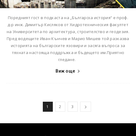
Поредният гост в подкаста на „Българска история“ е проф.
д-р инж. Димитър Кисляков от Хидротехническия факултет
на Университета по архитектура, строителство и геодезия.
Пред водещите Иван Кънчев и Марио Мишев той разказва
историята на българските язовири и засяга въпроса за
тяхната настояща поддръжка и бъдещето им.Приятно
гледане.
Виж още
1
2
3