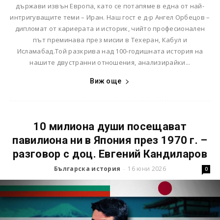
държави извън Европа, като се потапяме в една от най-
интригуващите теми – Иран. Наш гост е д-р Ангел Орбецов –
дипломат от кариерата и историк, чийто професионален
път преминава през мисии в Техеран, Кабул и
Исламабад.Той разкрива над 100-годишната история на
нашите двустранни отношения, анализирайки...
Виж още
10 милиона души посещават
павилиона ни в Япония през 1970 г. –
разговор с доц. Евгений Кандиларов
Българска история
16 юни 2026
-
0