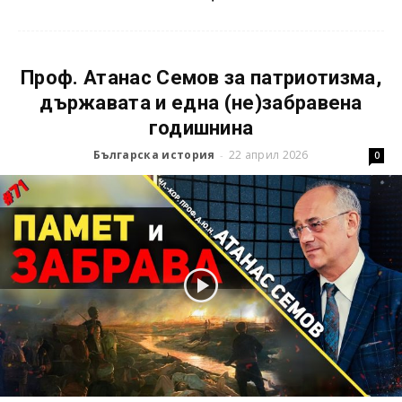
Проф. Атанас Семов за патриотизма,
държавата и една (не)забравена
годишнина
Българска история
22 април 2026
-
0