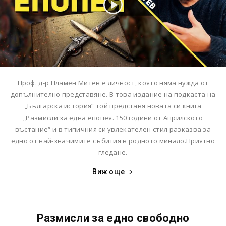
Проф. д-р Пламен Митев е личност, която няма нужда от
допълнително представяне. В това издание на подкаста на
„Българска история“ той представя новата си книга
„Размисли за една епопея. 150 години от Априлското
въстание“ и в типичния си увлекателен стил разказва за
едно от най-значимите събития в родното минало.Приятно
гледане.
Виж още
Размисли за едно свободно