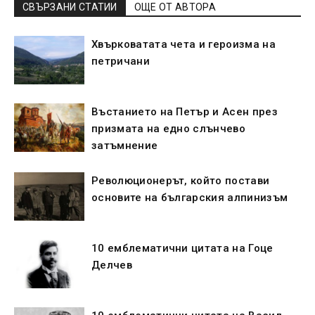
СВЪРЗАНИ СТАТИИ
ОЩЕ ОТ АВТОРА
Хвърковатата чета и героизма на
петричани
Въстанието на Петър и Асен през
призмата на едно слънчево
затъмнение
Революционерът, който постави
основите на българския алпинизъм
10 емблематични цитата на Гоце
Делчев