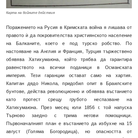
Карта на бойните действия
Поражението на Русия в Кримската война я лишава от
правото ѝ да покровителства християнското население
на Балканите, което е под турско робство. По
настояване на Англия и Франция, Турция тържествено
обявява Хатихумаюна, който трябва да гарантира
равенството на всички поданици в Османската
империя. Тези гаранции остават само на хартия.
Капитан дядо Никола, придобил опит в Браилските
бунтове, действа революционно и обявява въстанието
като протест срещу грубото неспазване на
Хатихумаюна. През месец юли 1856 г. той напуска
Търново заедно с трима негови помощници.
Първоначалният план е въстанието да избухне на 15
август (Голяма Богородица), но опасността от