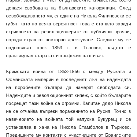
донася свободата на българските каторжници. След
освобождаването му, следите на Никола Филиповски се
губят, като по всяка вероятност това е станало заради
скриването на революционерите от публични прояви,
поради страх от повторно арестуване. Следите му се
подновяват през 1853 г. в Търново, където е
практикувал старата си професия на шивач.
Кримската война от 1853-1856 г. между Руската и
Османската империи е последният лъч на надеждата
на поробените българи да намерят свободата си.
Надеждите и революционният кипеж, с който българите
посрещат тази война са огромни. Капитан дядо Никола
не се отчайва въпреки поражението на Русия. Точно в
навечерието на войната той напуска Букурещ и се
установява в хана на Никола Стамболов в Търново.
Предишните му контакти с участниците от Браилските