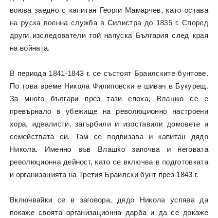
воюва заедно с капитан Георги Мамарчев, като остава
на руска военна служба в Силистра до 1835 г. Според
други изследователи той напуска България след края
на войната.
В периода 1841-1843 г. се състоят Браилските бунтове.
По това време Никола Филиповски е шивач в Букурещ.
За много българи през тази епоха, Влашко се е
превърнало в убежище на революционно настроени
хора, идеалисти, загърбили и изоставили домовете и
семействата си. Там се подвизава и капитан дядо
Никола. Именно във Влашко започва и неговата
революционна дейност, като се включва в подготовката
и организацията на Третия Браилски бунт през 1843 г.
Включвайки се в заговора, дядо Никола успява да
покаже своята организационна дарба и да се докаже