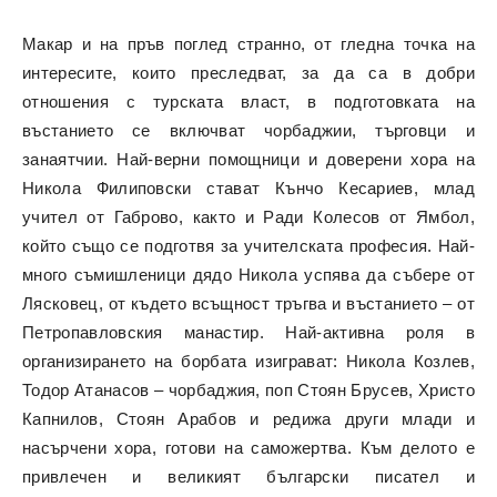
Макар и на пръв поглед странно, от гледна точка на
интересите, които преследват, за да са в добри
отношения с турската власт, в подготовката на
въстанието се включват чорбаджии, търговци и
занаятчии. Най-верни помощници и доверени хора на
Никола Филиповски стават Кънчо Кесариев, млад
учител от Габрово, както и Ради Колесов от Ямбол,
който също се подготвя за учителската професия. Най-
много съмишленици дядо Никола успява да събере от
Лясковец, от където всъщност тръгва и въстанието – от
Петропавловския манастир. Най-активна роля в
организирането на борбата изиграват: Никола Козлев,
Тодор Атанасов – чорбаджия, поп Стоян Брусев, Христо
Капнилов, Стоян Арабов и редижа други млади и
насърчени хора, готови на саможертва. Към делото е
привлечен и великият български писател и