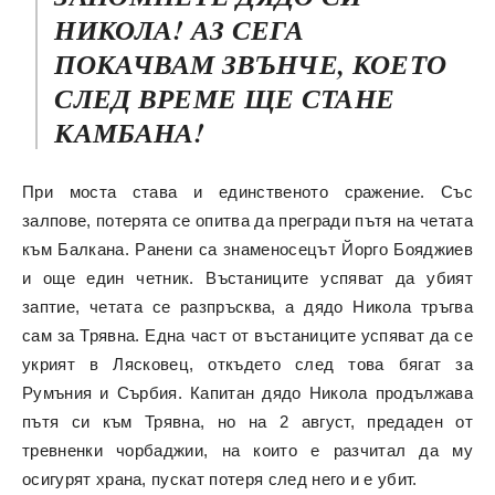
НИКОЛА! АЗ СЕГА
ПОКАЧВАМ ЗВЪНЧЕ, КОЕТО
СЛЕД ВРЕМЕ ЩЕ СТАНЕ
КАМБАНА!
При моста става и единственото сражение. Със
залпове, потерята се опитва да прегради пътя на четата
към Балкана. Ранени са знаменосецът Йорго Бояджиев
и още един четник. Въстаниците успяват да убият
заптие, четата се разпръсква, а дядо Никола тръгва
сам за Трявна. Една част от въстаниците успяват да се
укрият в Лясковец, откъдето след това бягат за
Румъния и Сърбия. Капитан дядо Никола продължава
пътя си към Трявна, но на 2 август, предаден от
тревненки чорбаджии, на които е разчитал да му
осигурят храна, пускат потеря след него и е убит.