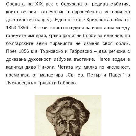
Средата на XIX век е белязана от редица събития,
които оставят отпечатък в европейската история за
десетилетия напред. Едно от тях е Кримската война от
1853-1856 г. В тези тягостни години на изпитания между
големите империи, кръвопролитни борби за влияние, по
българските земи тиранията не изменя своя облик.
През 1856 г. в Търновско и Габровско – два региона с
доказана духовност, избухва въстание. Негов водач е
капитан дядо Никола. Четата му, малка по численост,
преминава от манастира „Св. св. Петър и Павел“ в
Лясковец към Трявна и Габрово.