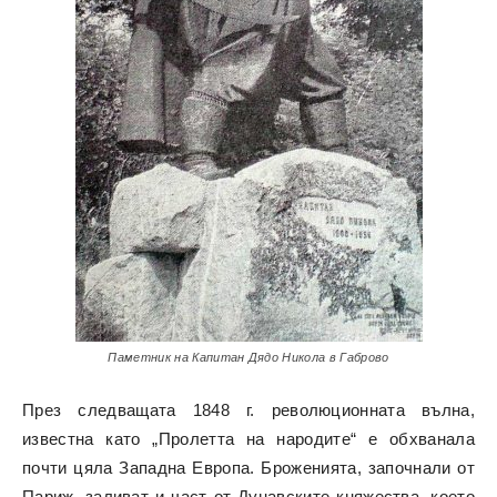
Паметник на Капитан Дядо Никола в Габрово
През следващата 1848 г. революционната вълна,
известна като „Пролетта на народите“ е обхванала
почти цяла Западна Европа. Броженията, започнали от
Париж, заливат и част от Дунавските княжества, което