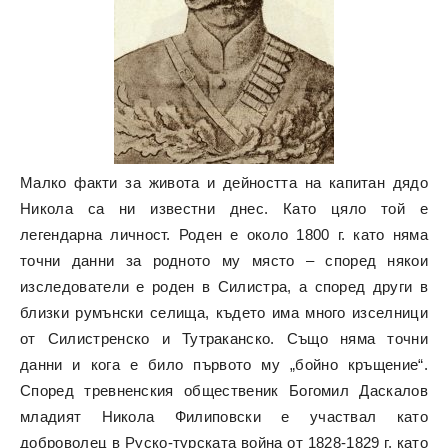
Малко факти за живота и дейността на капитан дядо
Никола са ни известни днес. Като цяло той е
легендарна личност. Роден е около 1800 г. като няма
точни данни за родното му място – според някои
изследователи е роден в Силистра, а според други в
близки румънски селища, където има много изселници
от Силистренско и Тутраканско. Също няма точни
данни и кога е било първото му „бойно кръщение“.
Според тревненския общественик Богомил Даскалов
младият Никола Филиповски е участвал като
доброволец в Руско-турската война от 1828-1829 г. като