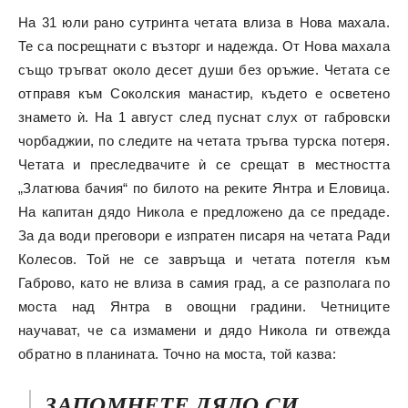
На 31 юли рано сутринта четата влиза в Нова махала.
Те са посрещнати с възторг и надежда. От Нова махала
също тръгват около десет души без оръжие. Четата се
отправя към Соколския манастир, където е осветено
знамето ѝ. На 1 август след пуснат слух от габровски
чорбаджии, по следите на четата тръгва турска потеря.
Четата и преследвачите ѝ се срещат в местността
„Златюва бачия“ по билото на реките Янтра и Еловица.
На капитан дядо Никола е предложено да се предаде.
За да води преговори е изпратен писаря на четата Ради
Колесов. Той не се завръща и четата потегля към
Габрово, като не влиза в самия град, а се разполага по
моста над Янтра в овощни градини. Четниците
научават, че са измамени и дядо Никола ги отвежда
обратно в планината. Точно на моста, той казва:
ЗАПОМНЕТЕ ДЯДО СИ