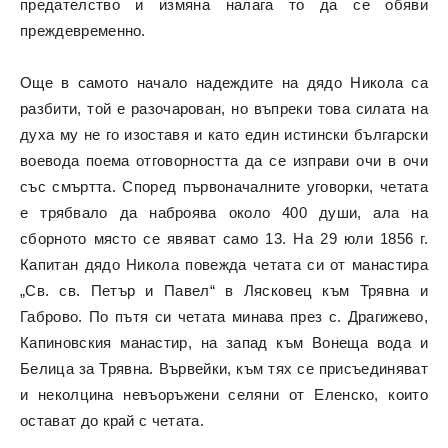
предателство и измяна налага то да се обяви
преждевременно.
Още в самото начало надеждите на дядо Никола са
разбити, той е разочарован, но въпреки това силата на
духа му не го изоставя и като един истински български
воевода поема отговорността да се изправи очи в очи
със смъртта. Според първоначалните уговорки, четата
е трябвало да наброява около 400 души, ала на
сборното място се явяват само 13. На 29 юли 1856 г.
Капитан дядо Никола повежда четата си от манастира
„Св. св. Петър и Павел“ в Лясковец към Трявна и
Габрово. По пътя си четата минава през с. Драгижево,
Капиновския манастир, на запад към Вонеща вода и
Белица за Трявна. Вървейки, към тях се присъединяват
и неколцина невъоръжени селяни от Еленско, които
остават до край с четата.