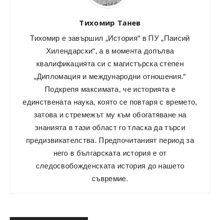
Тихомир Танев
Тихомир е завършил „История“ в ПУ „Паисий
Хилендарски“, а в момента допълва
квалификацията си с магистърска степен
„Дипломация и международни отношения.“
Подкрепя максимата, че историята е
единствената наука, която се повтаря с времето,
затова и стремежът му към обогатяване на
знанията в тази област го тласка да търси
предизвикателства. Предпочитаният период за
него в българската история е от
следосвобожденската история до нашето
съвремие.