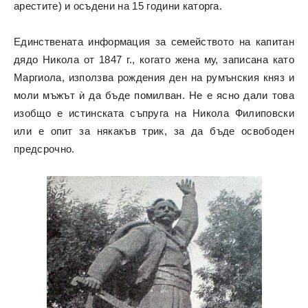
арестите) и осъдени на 15 години каторга.
Единствената информация за семейството на капитан
дядо Никола от 1847 г., когато жена му, записана като
Маргиола, използва рождения ден на румънския княз и
моли мъжът ѝ да бъде помилван. Не е ясно дали това
изобщо е истинската съпруга на Никола Филиповски
или е опит за някакъв трик, за да бъде освободен
предсрочно.