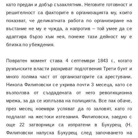
като предан и добър съзаклятник. Неговите готовност и
решителност са факторите в организацията му, които
показват, че деликатната работа по организиране на
въстание не му е чужда, а напротив – той умее да се
адаптира бързо към нея, понеже тази дейност му е
близка по убеждения.
Повратен момент става 4 септември 1843 г., когато
румънските власти разкриват подготвения Трети бунт и
много голяма част от организаторите са арестувани.
Никола Филиповски се укрива почти 3 месеца, като се
възползва от създадената от него революционна
мрежа, за да се изплъзва на полицията. Все пак обаче,
през месец ноември успяват да го заловят, като го
подлагат на жестоки изтезания. Филиповски, заедно с
още 22 затворници са изпратени в Букурещ (Н.
Филиповски напуска Букурещ след започването на