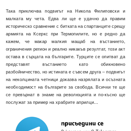
Така приключва подвигът на Никола Филиповски и
малката му чета. Едва ли ще е удачно да правим
историческо сравнение с битката на спартанците срещу
армията на Ксеркс при Термопилите, но е редно да
кажем, че макар малкия мащаб на въстанието,
ограничения регион и реално никакъв резултат, този акт
остава в сърцата на българите. Турците се опитват да
представят въстанието като обикновено
разбойничество, но истината е съвсем друга – подвигът
на неколцината четници доказва назрялата и осъзната
необходимост на българите за свобода. Всички те ще
се превърнат в знаме на революцията и по-късно ще
послужат за пример на храбрите априлци…