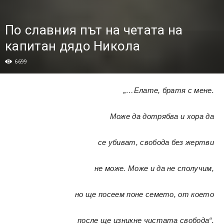
По славния път на четата на
капитан дядо Никола
6699
„…Елате, братя с мене.
Може да дотрябва и хора да
се убиват, свобода без жертви
не може. Може и да не сполучим,
но ще посеем поне семето, от което
после ще изникне чистата свобода“.