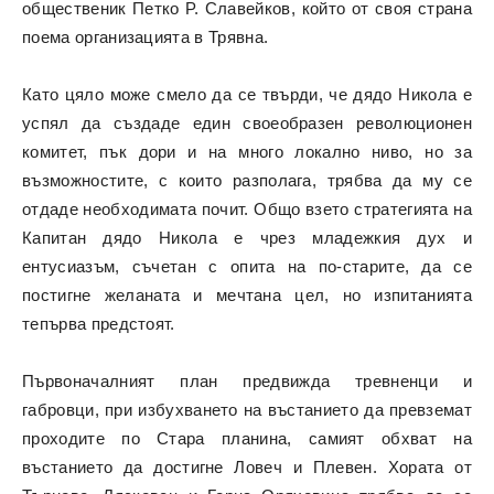
общественик Петко Р. Славейков, който от своя страна
поема организацията в Трявна.
Като цяло може смело да се твърди, че дядо Никола е
успял да създаде един своеобразен революционен
комитет, пък дори и на много локално ниво, но за
възможностите, с които разполага, трябва да му се
отдаде необходимата почит. Общо взето стратегията на
Капитан дядо Никола е чрез младежкия дух и
ентусиазъм, съчетан с опита на по-старите, да се
постигне желаната и мечтана цел, но изпитанията
тепърва предстоят.
Първоначалният план предвижда тревненци и
габровци, при избухването на въстанието да превземат
проходите по Стара планина, самият обхват на
въстанието да достигне Ловеч и Плевен. Хората от