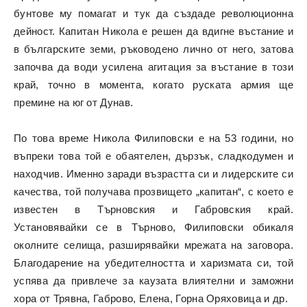
бунтове му помагат и тук да създаде революционна
дейност. Капитан Никола е решен да вдигне въстание и
в българските земи, ръководено лично от него, затова
започва да води усилена агитация за въстание в този
край, точно в момента, когато руската армия ще
премине на юг от Дунав.
По това време Никола Филиповски е на 53 години, но
въпреки това той е обаятелен, дързък, сладкодумен и
находчив. Именно заради възрастта си и лидерските си
качества, той получава прозвището „капитан“, с което е
известен в Търновския и Габровския край.
Установявайки се в Търново, Филиповски обикаля
околните селища, разширявайки мрежата на заговора.
Благодарение на убедителността и харизмата си, той
успява да привлече за каузата влиятелни и заможни
хора от Трявна, Габрово, Елена, Горна Оряховица и др.