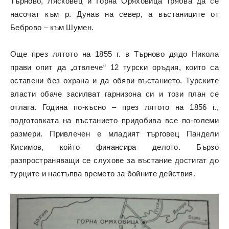
Търново, Лясковец и Горна Оряховица трябва да се
насочат към р. Дунав на север, а въстаниците от
Беброво – към Шумен.
Още през лятото на 1855 г. в Търново дядо Никола
прави опит да „отвлече“ 12 турски оръдия, които са
оставени без охрана и да обяви въстанието. Турските
власти обаче засилват гарнизона си и този план се
отлага. Година по-късно – през лятото на 1856 г.,
подготовката на въстанието придобива все по-големи
размери. Привлечен е младият търговец Пандели
Кисимов, който финансира делото. Бързо
разпространяващи се слухове за въстание достигат до
турците и настъпва времето за бойните действия.