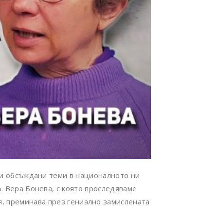
 и обсъждани теми в националното ни
ф. Вера Бонева, с която проследяваме
я, преминава през гениално замислената