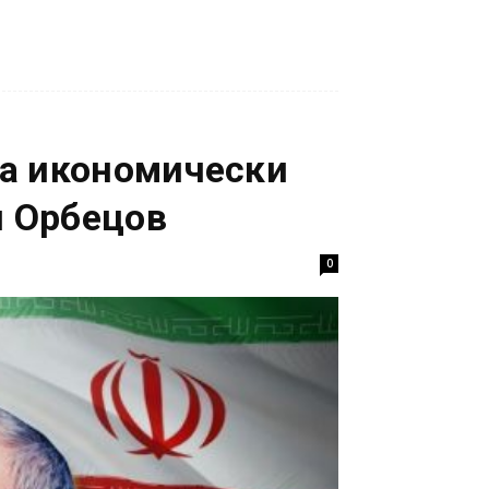
на икономически
л Орбецов
0