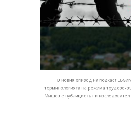
В новия епизод на подкаст „Бъл
терминологията на режима трудово-въ
Мишев е публицистът и изследовател н