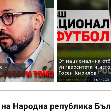
От националния отб
с –
университета и исто
в
Росен Кирилов
Българска история
-
16 юни 2026
 на Народна република Бъл