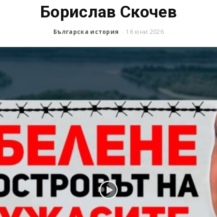
Борислав Скочев
Българска история
16 юни 2026
-