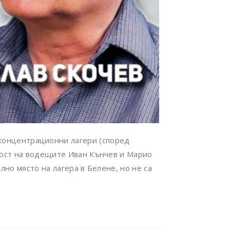
 концентрационни лагери (според
Гост на водещите Иван Кънчев и Марио
но място на лагера в Белене, но не са