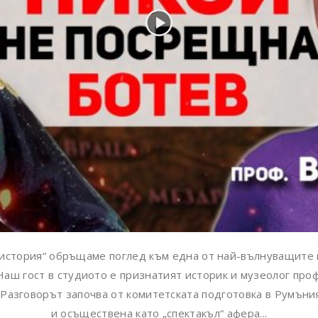
а история“ обръщаме поглед към една от най-вълнуващите
Наш гост в студиото е признатият историк и музеолог про
Разговорът започва от комитетската подготовка в Румъни
и осъществена като „спектакъл“ афера...