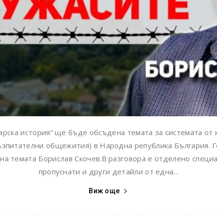
гарска история“ ще бъде обсъдена темата за системата от
зпитателни общежития) в Народна република България. 
а темата Борислав Скочев.В разговора е отделено специал
пропуснати и други детайли от една...
Виж още