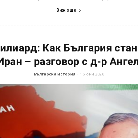
Виж още
милиард: Как България ста
 Иран – разговор с д-р Анге
Българска история
16 юни 2026
-