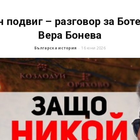
 подвиг – разговор за Боте
Вера Бонева
Българска история
16 юни 2026
-