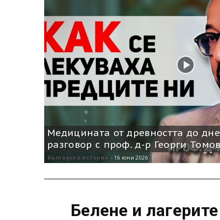
Медицината от древността до дне
разговор с проф. д-р Георги Томо
Българска история
-
16 юни 2026
Белене и лагерите