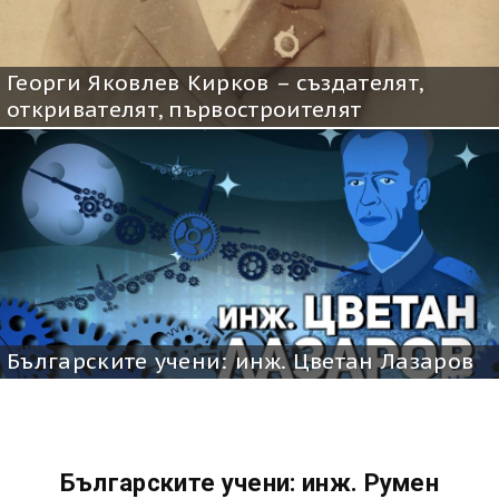
Георги Яковлев Кирков – създателят,
откривателят, първостроителят
Българските учени: инж. Цветан Лазаров
Българските учени: инж. Румен