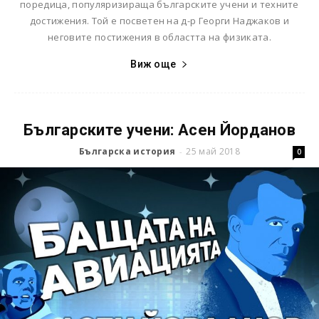
поредица, популяризираща българските учени и техните
достижения. Той е посветен на д-р Георги Наджаков и
неговите постижения в областта на физиката.
Виж още
Българските учени: Асен Йорданов
Българска история
25 май 2018
-
0