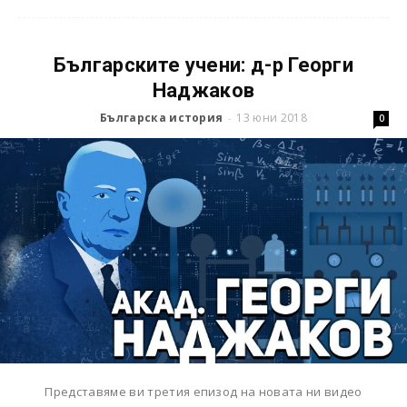
Българските учени: д-р Георги
Наджаков
Българска история
13 юни 2018
-
0
Представяме ви третия епизод на новата ни видео