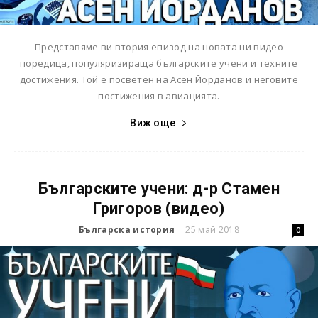
Представяме ви втория епизод на новата ни видео
поредица, популяризираща българските учени и техните
достижения. Той е посветен на Асен Йорданов и неговите
постижения в авиацията.
Виж още
Българските учени: д-р Стамен
Григоров (видео)
Българска история
25 май 2018
-
0