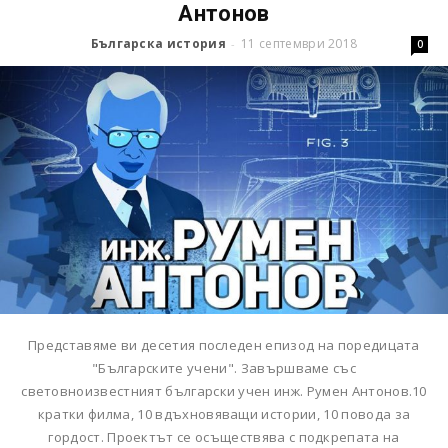
Антонов
Българска история
11 септември 2018
-
0
Представяме ви десетия последен епизод на поредицата
"Българските учени". Завършваме със
световноизвестният български учен инж. Румен Антонов.10
кратки филма, 10 вдъхновяващи истории, 10 повода за
гордост. Проектът се осъществява с подкрепата на