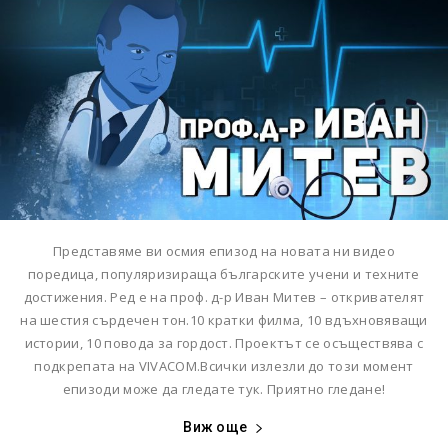
Представяме ви осмия епизод на новата ни видео
поредица, популяризираща българските учени и техните
достижения. Ред е на проф. д-р Иван Митев – откривателят
на шестия сърдечен тон.10 кратки филма, 10 вдъхновяващи
истории, 10 повода за гордост. Проектът се осъществява с
подкрепата на VIVACOM.Всички излезли до този момент
епизоди може да гледате тук. Приятно гледане!
Виж още