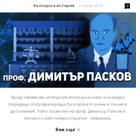
Българска история
13 юни 2018
-
0
Представяме ви четвъртия епизод на новата ни видео
поредица, популяризираща българските учени и техните
достижения. Той е посветен на проф. Димитър Пасков и
неговото най-голямо откритие - нивалина.
Виж още