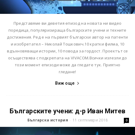
Представяме ви деветия епизод на новата ни видео
поредица, популяризираща българските учени и техните
достижения. Ред е на първият български автор на патенти
и изобретател – Николай Тошкович.10 кратки филма, 10
вдъхновяващи истории, 10 повода за гордост. Проектът се
осъществява с подкрепата на VIVACOM.Всички излезли до
този момент епизоди може да гледате тук. Приятно
гледане!
Виж още
Българските учени: д-р Иван Митев
Българска история
11 септември 2018
-
0