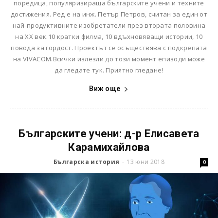
поредица, популяризираща българските учени и техните
достижения. Ред е на инж. Петър Петров, считан за един от
най-продуктивните изобретатели през втората половина
на XX век.10 кратки филма, 10 вдъхновяващи истории, 10
повода за гордост. Проектът се осъществява с подкрепата
на VIVACOM.Всички излезли до този момент епизоди може
да гледате тук. Приятно гледане!
Виж още
Българските учени: д-р Елисавета
Карамихайлова
Българска история
13 юни 2018
-
0