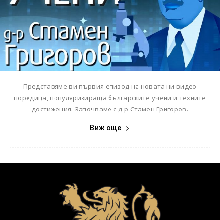
Представяме ви първия епизод на новата ни видео
поредица, популяризираща българските учени и техните
достижения. Започваме с д-р Стамен Григоров.
Виж още