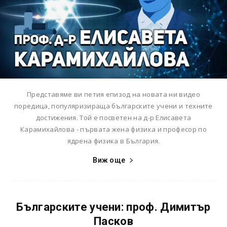
Представяме ви петия епизод на новата ни видео
поредица, популяризираща българските учени и техните
достижения. Той е посветен на д-р Елисавета
Карамихайлова - първата жена физика и професор по
ядрена физика в България.
Виж още
Българските учени: проф. Димитър
Пасков