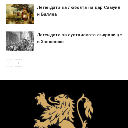
Легендата за любовта на цар Самуил
и Биляна
Легендата за султанското съкровище
в Хасковско