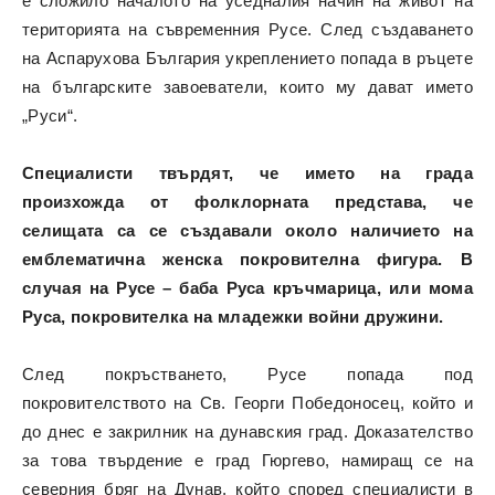
е сложило началото на уседналия начин на живот на
територията на съвременния Русе. След създаването
на Аспарухова България укреплението попада в ръцете
на българските завоеватели, които му дават името
„Руси“.
Специалисти твърдят, че името на града
произхожда от фолклорната представа, че
селищата са се създавали около наличието на
емблематична женска покровителна фигура. В
случая на Русе – баба Руса кръчмарица, или мома
Руса, покровителка на младежки войни дружини.
След покръстването, Русе попада под
покровителството на Св. Георги Победоносец, който и
до днес е закрилник на дунавския град. Доказателство
за това твърдение е град Гюргево, намиращ се на
северния бряг на Дунав, който според специалисти в