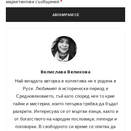
*
маркетингови съобщения
Велислава Великова
Най-младата авторка в колектива ни е родена в
Русе. Любимият ѝ исторически период е
Средновековието, тъй като според нея то крие
тайни и мистерии, които тепърва трябва да бъдат
разкрити. Интересува се от мъртви езици, както и
от богатството на народни пословици, легенди и
поговорки. В свободното си време се опитва да