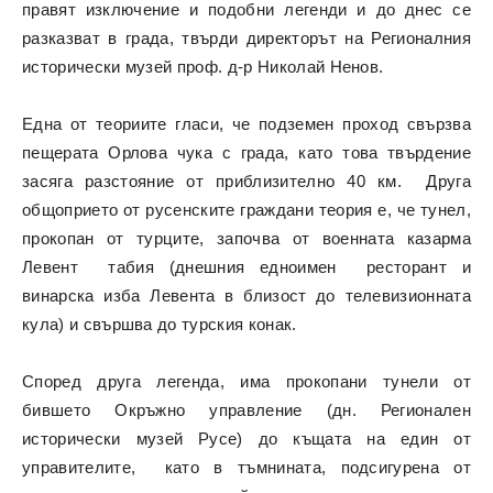
правят изключение и подобни легенди и до днес се
разказват в града, твърди директорът на Регионалния
исторически музей проф. д-р Николай Ненов.
Една от теориите гласи, че подземен проход свързва
пещерата Орлова чука с града, като това твърдение
засяга разстояние от приблизително 40 км. Друга
общоприето от русенските граждани теория е, че тунел,
прокопан от турците, започва от военната казарма
Левент табия (днешния едноимен ресторант и
винарска изба Левента в близост до телевизионната
кула) и свършва до турския конак.
Според друга легенда, има прокопани тунели от
бившето Окръжно управление (дн. Регионален
исторически музей Русе) до къщата на един от
управителите, като в тъмнината, подсигурена от