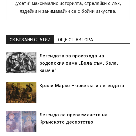
„усети“ максимално историята, стреляйки с лък,
яздейки и занимавайки се с бойни изкуства.
СВЪРЗАНИ СТАТИИ
ОЩЕ ОТ АВТОРА
Легендата за произхода на
родопския химн „Бела съм, бела,
юначе”
Крали Марко – човекът и легендата
Легенда за превземането на
Крънското деспотство