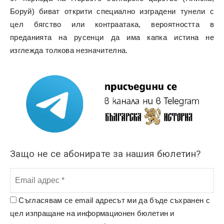
Боруй) биват открити специално изградени тунели с
цел бягство или контраатака, вероятността в
преданията на русенци да има капка истина не
изглежда толкова незначителна.
Защо не се абонирате за нашия бюлетин?
Съгласявам се email адресът ми да бъде съхранен с
цел изпращане на информационен бюлетин и