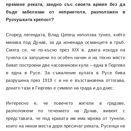
премине реката, заедно със своята армия без да
бъде забелязан от неприятеля, разположен в
Русчушката крепост?
Според легендата, Влад Цепеш използва тунел, който
минава под Дунав, за да изненада османците в гръб.
Смята се, че по-късно през XIX в. двата изхода на
тунела са запушени по особен начин и на тяхно място
биват построени две часовникови кули – една в Гюргево
и една в Русе. За съжаление кулата в Русе бива
разрушена през 1919 г. и не е възстановена оттогава,
докато тази в Гюргево е символ на града и до днес.
Интересно е, че повечето жители в градове,
разположени по течението на Дунав, живеят с
представата, че под краката им има мрежа от тунели,
които на някои места дори пресичат реката. Русенци не