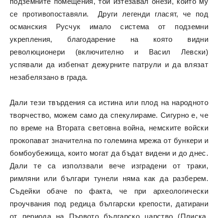
подземните помещения, той изтезавал онези, които му
се противопоставяли. Други легенди гласят, че под
османския Русчук имало система от подземни
укрепления, благодарение на която видни
революционери (включително и Васил Левски)
успявали да избегнат дежурните патрули и да влязат
незабелязано в града.
Дали тези твърдения са истина или плод на народното
творчество, можем само да спекулираме. Сигурно е, че
по време на Втората световна война, немските войски
прокопават значителна по големина мрежа от бункери и
бомбоубежища, които могат да бъдат видени и до днес.
Дали те са използвали вече изградени от траки,
римляни или българи тунели няма как да разберем.
Съдейки обаче по факта, че при археологически
проучвания под редица български крепости, датирани
от периода на Първото българско царство (Плиска,