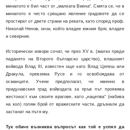
миналото е бил част от „малката Виена“. Смята се, че в
миналото е често срещано явление градовете да се
простират от двете страни на реката, като според проф.
Николай Ненов, онзи, който владее южния бряг, владее
и северния.
Исторически извори сочат, че през XV в. (малко преди
падането на Второто българско царство), влашкият
войвода Влад III, известен още като Влад Цепеш или
Дракула, превзема Русе и го освобождава от
османците. Учени предполагат, че именно в
придунавския град войводата за пръв път проявява
жестокост към своите врагове, като „нацепва“ (набива
на кол) голям брой от вражеските части, дръзнали да
застанат на пътя му.
Тук обаче възниква въпросът как той е успял да