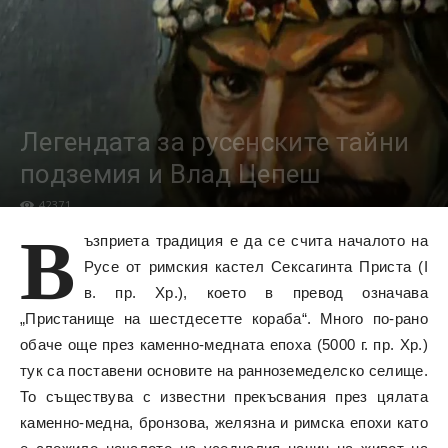
Легендата за русенските тайни
подземия и Влад Цепеш
42371
В
ъзприета традиция е да се счита началото на
Русе от римския кастел Сексагинта Приста (I
в. пр. Хр.), което в превод означава
„Пристанище на шестдесетте кораба“. Много по-рано
обаче още през каменно-медната епоха (5000 г. пр. Хр.)
тук са поставени основите на ранноземеделско селище.
То съществува с известни прекъсвания през цялата
каменно-медна, бронзова, желязна и римска епохи като