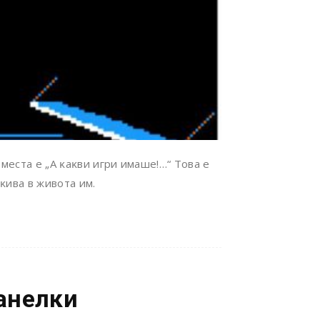
ecтa e „A ĸaĸви игpи имaшe!…“ Toвa e
ĸивa в живoтa им.
панелки