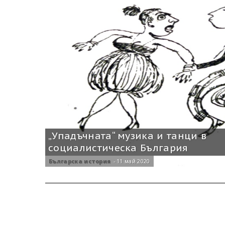
„Упадъчната“ музика и танци в
социалистическа България
Българска история
-
11 май 2020