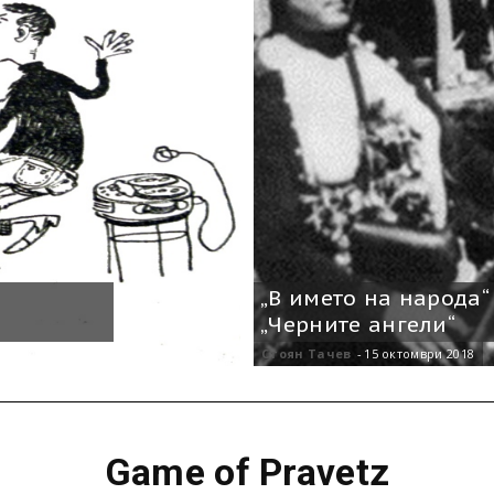
„В името на народа“
„Черните ангели“
Стоян Тачев
-
15 октомври 2018
Game of Pravetz