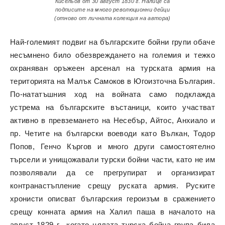
Кисельов от 30 август 1830 г. Налице са
подписите на много революционни дейци
(отново от личната колекция на автора)
Най-големият подвиг на българските бойни групи обаче
несъмнено било обезвреждането на големия и тежко
охраняван оръжеен арсенал на турската армия на
територията на Малък Самоков в Югоизточна България.
По-нататъшния ход на войната само подклажда
устрема на българските въстаници, които участват
активно в превземането на Несебър, Айтос, Анхиало и
пр. Четите на български воеводи като Вълкан, Тодор
Попов, Генчо Къргов и много други самостоятелно
търсели и унищожавали турски бойни части, като не им
позволявали да се прегрупират и организират
контранастъпление срещу руската армия. Руските
хронисти описват българския героизъм в сражението
срещу конната армия на Халил паша в началото на
август 1829 г., когато цялата турска бойна група била