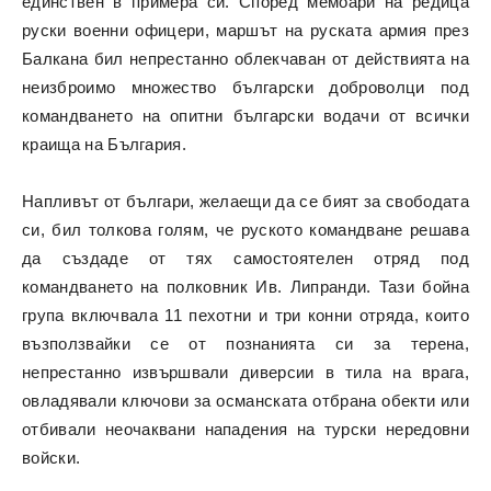
единствен в примера си. Според мемоари на редица
руски военни офицери, маршът на руската армия през
Балкана бил непрестанно облекчаван от действията на
неизброимо множество български доброволци под
командването на опитни български водачи от всички
краища на България.
Напливът от българи, желаещи да се бият за свободата
си, бил толкова голям, че руското командване решава
да създаде от тях самостоятелен отряд под
командването на полковник Ив. Липранди. Тази бойна
група включвала 11 пехотни и три конни отряда, които
възползвайки се от познанията си за терена,
непрестанно извършвали диверсии в тила на врага,
овладявали ключови за османската отбрана обекти или
отбивали неочаквани нападения на турски нередовни
войски.