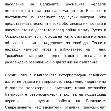
население на Балканите, руснаците желаели
цялостното изтласкване на османците от Босфора и
поставянето на Проливите под руски контрол. Така
представената геополитическа обстановка ни поставя в
навечерието на десетата поред война между Русия и
Османската империя, с хода на която българите отново
обвързват своите въжделения за свобода. Техните
надежди намират израз в избухването на т. нар.
Тракийско въстание – едно рядко споменавано и
разглеждано революционно движение на българите.
Преди 1989 г. българската историография всъщност
далеч не отдава на въпросното въоръжено надигане на
българите характера на въстание, някак оставяйки
българските революционери в ролята на поддържащ
персонал за руските войски на Балканите.
Съвременните изследователи отдавна преосмислят