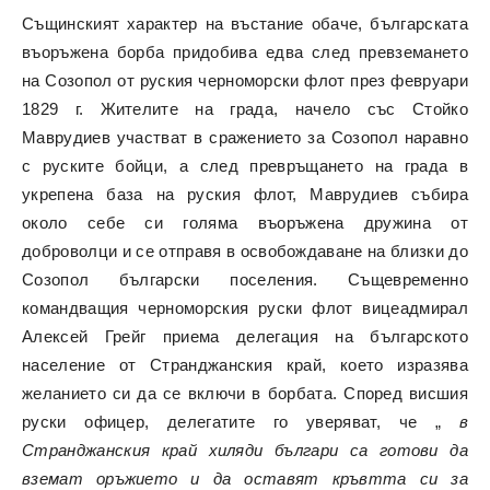
Същинският характер на въстание обаче, българската
въоръжена борба придобива едва след превземането
на Созопол от руския черноморски флот през февруари
1829 г. Жителите на града, начело със Стойко
Маврудиев участват в сражението за Созопол наравно
с руските бойци, а след превръщането на града в
укрепена база на руския флот, Маврудиев събира
около себе си голяма въоръжена дружина от
доброволци и се отправя в освобождаване на близки до
Созопол български поселения. Същевременно
командващия черноморския руски флот вицеадмирал
Алексей Грейг приема делегация на българското
население от Странджанския край, което изразява
желанието си да се включи в борбата. Според висшия
руски офицер, делегатите го уверяват, че „
в
Странджанския край хиляди българи са готови да
вземат оръжието и да оставят кръвтта си за