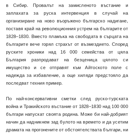
в Сибир. Провалът на замисленото въстание и
заплахата за руска интервенция в случай на
организиране на ново въоръжено българско надигане,
поставя край на революционния устрем на българите от
1828–1830. Вместо пламъка на свободата в сърцата на
българите вече горял страхът от възмездието. Според
руските хроники над 16 000 семейства от цяла
България разпродават на безценица цялото си
имущество и се отправят към Айтоското поле с
надежда за избавление, а още хиляди предстояло да
последват техния пример.
По най-консервативни сметки след руско-турската
война и Тракийското въстание от 1828–1830 над 100 000
българи напускат своята родина. Може би най-добрият
начин да надникнем зад булото на времето и да усетим
драмата на прогонените от обстоятелствата българи, ни