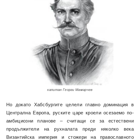
капитан Георги Мамарчев
Но докато Хабсбургите целели главно доминация в
Централна Европа, руските царе кроели осезаемо по-
амбициозни планове – считащи се за естествени
продължители на рухналата преди няколко века
Византийска империя и стожери на православното