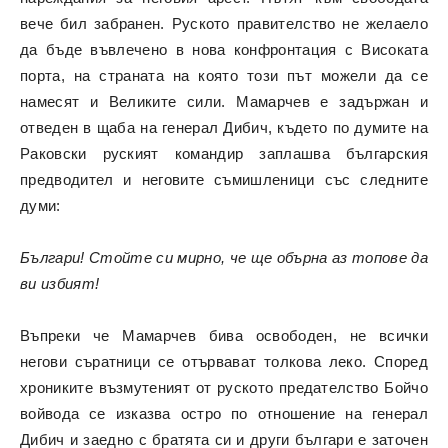
вече бил забранен. Руското правителство не желаело
да бъде въвлечено в нова конфронтация с Високата
порта, на страната на която този път можели да се
намесят и Великите сили. Мамарчев е задържан и
отведен в щаба на генерал Дибич, където по думите на
Раковски руският командир заплашва българския
предводител и неговите съмишленици със следните
думи:
Българи! Стойте си мирно, че ще обърна аз топове да
ви избият!
Въпреки че Мамарчев бива освободен, не всички
негови съратници се отървават толкова леко. Според
хрониките възмутеният от руското предателство Бойчо
войвода се изказва остро по отношение на генерал
Дибич и заедно с братята си и други българи е заточен