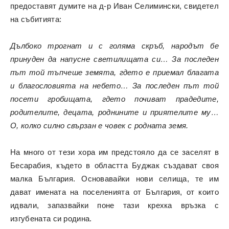
предоставят думите на д-р Иван Селимински, свидетел
на събитията:
Дълбоко трогнат и с голяма скръб, народът бе
принуден да напусне светилищата си… За последен
път той тъпчеше земята, гдето е приемал благата
и благословията на небето… За последен път той
посети гробищата, гдето почиват прадедите,
родителите, децата, роднините и приятелите му…
О, колко силно свързан е човек с родната земя.
На много от тези хора им предстояло да се заселят в
Бесарабия, където в областта Буджак създават своя
малка България. Основавайки нови селища, те им
дават имената на поселенията от България, от които
идвали, запазвайки поне тази крехка връзка с
изгубената си родина.