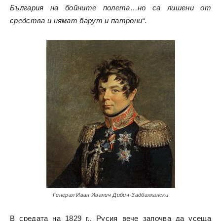
България на бойните полета…но са лишени от
средства и нямат барут и патрони“.
Генерал Иван Иванич Дибич-Задбалкански
В средата на 1829 г., Русия вече започва да усеща