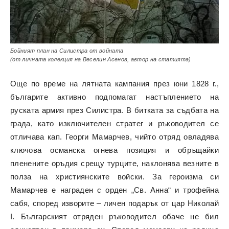
Бойният план на Силистра от войната
(от личната колекция на Веселин Асенов, автор на статията)
Още по време на лятната кампания през юни 1828 г.,
българите активно подпомагат настъплението на
руската армия през Силистра. В битката за съдбата на
града, като изключителен стратег и ръководител се
отличава кап. Георги Мамарчев, чийто отряд овладява
ключова османска огнева позиция и обръщайки
пленените оръдия срещу турците, наклонява везните в
полза на християнските войски. За героизма си
Мамарчев е награден с орден „Св. Анна“ и трофейна
сабя, според изворите – личен подарък от цар Николай
I. Българският отряден ръководител обаче не бил