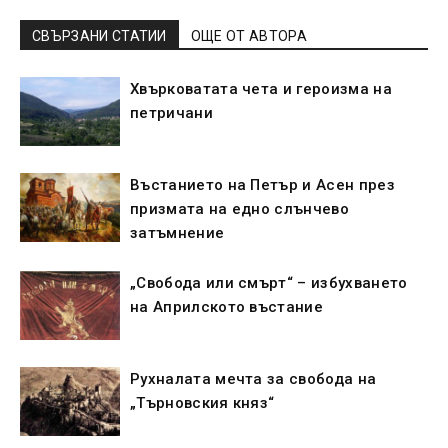
СВЪРЗАНИ СТАТИИ
ОЩЕ ОТ АВТОРА
Хвърковатата чета и героизма на
петричани
Въстанието на Петър и Асен през
призмата на едно слънчево
затъмнение
„Свобода или смърт“ – избухването
на Априлското въстание
Рухналата мечта за свобода на
„Търновския княз“