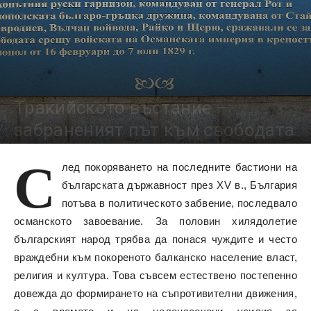
Тракийското въстание –
забраненият път към свободата
С
10090
лед покоряването на последните бастиони на
българската държавност през XV в., България
потъва в политическото забвение, последвало
османското завоевание. За половин хилядолетие
българският народ трябва да понася чуждите и често
враждебни към покореното балканско население власт,
религия и култура. Това съвсем естествено постепенно
довежда до формирането на съпротивителни движения,