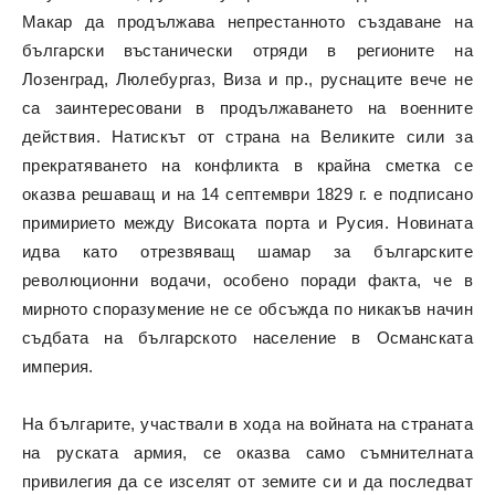
Макар да продължава непрестанното създаване на
български въстанически отряди в регионите на
Лозенград, Люлебургаз, Виза и пр., руснаците вече не
са заинтересовани в продължаването на военните
действия. Натискът от страна на Великите сили за
прекратяването на конфликта в крайна сметка се
оказва решаващ и на 14 септември 1829 г. е подписано
примирието между Високата порта и Русия. Новината
идва като отрезвяващ шамар за българските
революционни водачи, особено поради факта, че в
мирното споразумение не се обсъжда по никакъв начин
съдбата на българското население в Османската
империя.
На българите, участвали в хода на войната на страната
на руската армия, се оказва само съмнителната
привилегия да се изселят от земите си и да последват