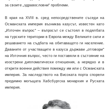
за своите „здравословни“ проблеми.
В края на XVIII в. сред непосредствените съседи на
Османската империя възниква казусът, известен като
„Източен въпрос“ – въпросът се състоял в подялбата
на турските територии в Европа между Великите сили и
решаването на съдбата на обитаващото ги население.
Даваните от участващите в казуса държави „отговори“
на Източния въпрос, често ги поставяли в състояние на
изострени дипломатически отношения, а нерядко и в
открити военни действия помежду им или с Османската
империя. За наследството на Високата порта спорели
предимно могъщата Хабсбургска монархия и Руската
империя.