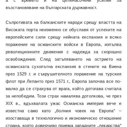
а с времето и на целенасочени усилия за
възстановяване на българската държавност.
Съпротивата на балканските народи срещу властта на
Високата порта неизменно се обуславя от успехите на
европейските сили срещу нейната експанзия и всяко
поражение на османските войски в Европа, изпълва
революционните движения с надежда за скорошно
освобождение. След затъпяването на острието на
османската сухопътна експанзия в стените на Виена
през 1529 г. и съкрушителното поражение на турския
флот при Лепанто през 1571 г., Европа започва все по-
малко да се страхува от врага, който дотогава считала
за непобедим. Този страх намалява дотолкова, че през
XIX в., вдъхвалата ужас Османска империя вече е
известна само като „болния човек на Европа“ –
изоставаща в технологично и икономическо отношение
страна, която доверчиво приема западните „лекарства“