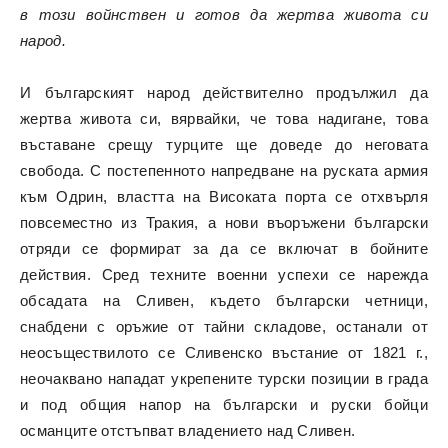
в този войнствен и готов да жертва живота си
народ.
И българският народ действително продължил да
жертва живота си, вярвайки, че това надигане, това
въставане срещу турците ще доведе до неговата
свобода. С постепенното напредване на руската армия
към Одрин, властта на Високата порта се отхвърля
повсеместно из Тракия, а нови въоръжени български
отряди се формират за да се включат в бойните
действия. Сред техните военни успехи се нарежда
обсадата на Сливен, където български четници,
снабдени с оръжие от тайни складове, останали от
неосъществилото се Сливенско въстание от 1821 г.,
неочаквано нападат укрепените турски позиции в града
и под общия напор на български и руски бойци
османците отстъпват владението над Сливен.