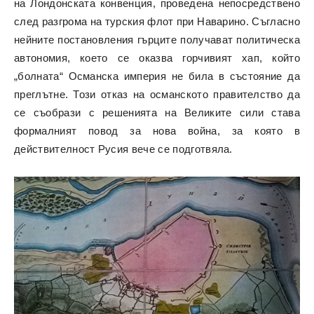
на Лондонската конвенция, проведена непосредствено
след разгрома на турския флот при Наварино. Съгласно
нейните постановления гърците получават политическа
автономия, което се оказва горчивият хап, който
„болната“ Османска империя не била в състояние да
преглътне. Този отказ на османското правителство да
се съобрази с решенията на Великите сили става
формалният повод за нова война, за която в
действителност Русия вече се подготвяла.