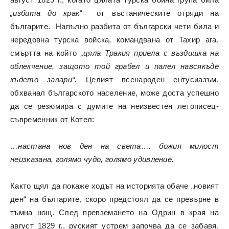
„избита до крак“
от въстаническите отряди на
българите. Напълно разбита от български чети била и
нередовна турска войска, командвана от Тахир ага,
смъртта на който
„цяла Тракия приела с въздишка на
облекчение, защото той грабел и палел навсякъде
където завари“.
Целият всенароден ентусиазъм,
обхванал българското население, може доста успешно
да се резюмира с думите на неизвестен летописец-
съвременник от Котел:
…настана нов ден на света…. божия милост
неизказана, голямо чудо, голямо удивление.
Както щял да покаже ходът на историята обаче „новият
ден“ на българите, скоро предстоял да се превърне в
тъмна нощ. След превземането на Одрин в края на
август 1829 г., руският устрем започва да се забавя.