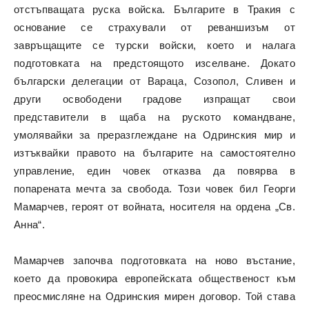
отстъпващата руска войска. Българите в Тракия с
основание се страхували от реваншизъм от
завръщащите се турски войски, което и налага
подготовката на предстоящото изселване. Докато
български делегации от Вараца, Созопол, Сливен и
други освободени градове изпращат свои
представители в щаба на руското командване,
умолявайки за преразглеждане на Одринския мир и
изтъквайки правото на българите на самостоятелно
управление, един човек отказва да повярва в
попарената мечта за свобода. Този човек бил Георги
Мамарчев, героят от войната, носителя на ордена „Св.
Анна“.
Мамарчев започва подготовката на ново въстание,
което да провокира европейската общественост към
преосмисляне на Одринския мирен договор. Той става