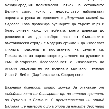
международния политически натиск на останалите
Велики сили, които с недоволство наблюдават
поредната руска интервенция в
„барутния погреб на
Европа“
. Това провокира руснаците да търсят бърз и
благоприятен изход от войната, което довежда до
решението им да снабдят част от българските
въстанически отряди с модерно оръжие и да използват
тяхната подкрепа в постигането на целите си.
Показателно за нарастващото уважение на руснаците
към българската боеспособност е изказването на
руския ръководител на военната кампания генерал
Иван И. Дибич (Задбалкански). Според него:
В
ажната диверсия, която можем да очакваме от
съдействието на българите ще ни отвори вратите
на Румелия и Балкана. С преминаването ни отвъд
Балкана ще намерим силна опора за нашите действия