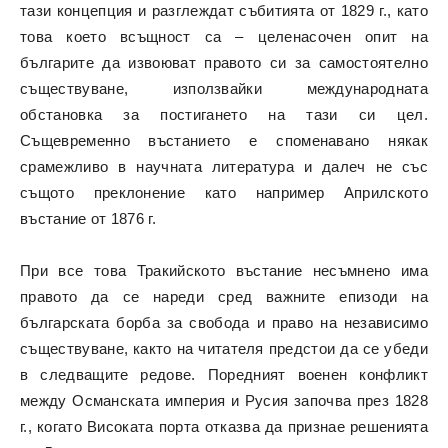
тази концепция и разглеждат събитията от 1829 г., като
това което всъщност са – целенасочен опит на
българите да извоюват правото си за самостоятелно
съществуване, използвайки международната
обстановка за постигането на тази си цел.
Същевременно въстанието е споменавано някак
срамежливо в научната литература и далеч не със
същото преклонение като например Априлското
въстание от 1876 г.
При все това Тракийското въстание несъмнено има
правото да се нареди сред важните епизоди на
българската борба за свобода и право на независимо
съществуване, както на читателя предстои да се убеди
в следващите редове. Поредният военен конфликт
между Османската империя и Русия започва през 1828
г., когато Високата порта отказва да признае решенията