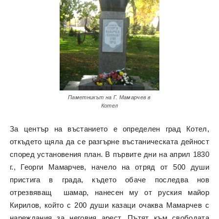
Паметникът на Г. Мамарчев в
Котел
За център на въстанието е определен град Котел,
откъдето щяла да се разгърне въстаническата дейност
според установения план. В първите дни на април 1830
г., Георги Мамарчев, начело на отряд от 500 души
пристига в града, където обаче последва нов
отрезвяващ шамар, нанесен му от руския майор
Кирилов, който с 200 души казаци очаква Мамарчев с
нареждания за неговия арест. Пътят към свободата