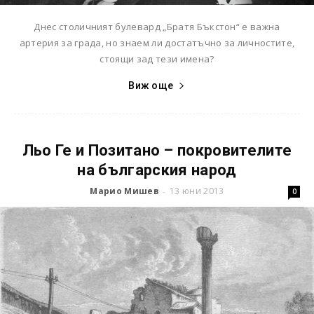
Днес столичният булевард „Братя Бъкстон“ е важна
артерия за града, но знаем ли достатъчно за личностите,
стоящи зад тези имена?
Виж още
Льо Ге и Позитано – покровителите
на българския народ
Марио Мишев
13 юни 2013
-
0