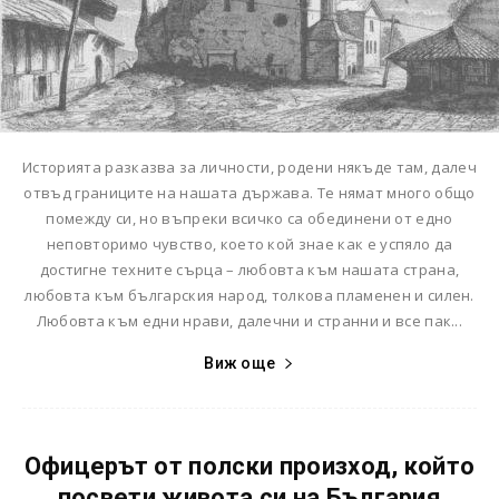
Историята разказва за личности, родени някъде там, далеч
отвъд границите на нашата държава. Те нямат много общо
помежду си, но въпреки всичко са обединени от едно
неповторимо чувство, което кой знае как е успяло да
достигне техните сърца – любовта към нашата страна,
любовта към българския народ, толкова пламенен и силен.
Любовта към едни нрави, далечни и странни и все пак...
Виж още
Офицерът от полски произход, който
посвети живота си на България