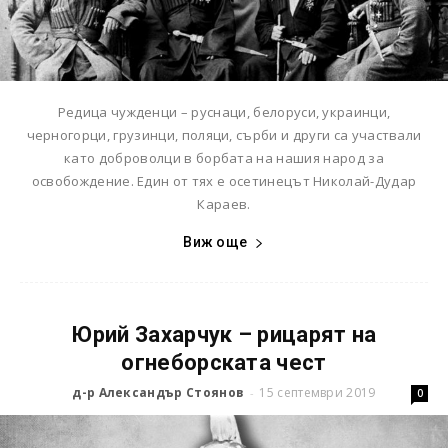
Редица чужденци – руснаци, белоруси, украинци,
черногорци, грузинци, поляци, сърби и други са участвали
като доброволци в борбата на нашия народ за
освобождение. Един от тях е осетинецът Николай-Дудар
Караев.
Виж още
Юрий Захарчук – рицарят на
огнеборската чест
д-р Александър Стоянов
15 септември 2019
-
0