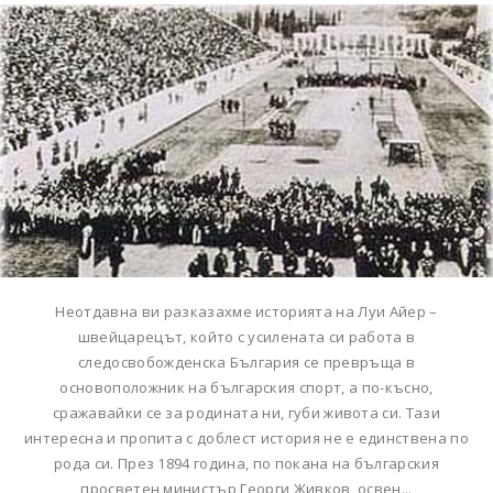
Неотдавна ви разказахме историята на Луи Айер –
швейцарецът, който с усилената си работа в
следосвобожденска България се превръща в
основоположник на българския спорт, а по-късно,
сражавайки се за родината ни, губи живота си. Тази
интересна и пропита с доблест история не е единствена по
рода си. През 1894 година, по покана на българския
просветен министър Георги Живков, освен...