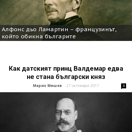
Алфонс дьо Ламартин – французинът,
който обикна българите
Как датският принц Валдемар едва
не стана български княз
Марио Мишев
27 октомври 2017
-
0