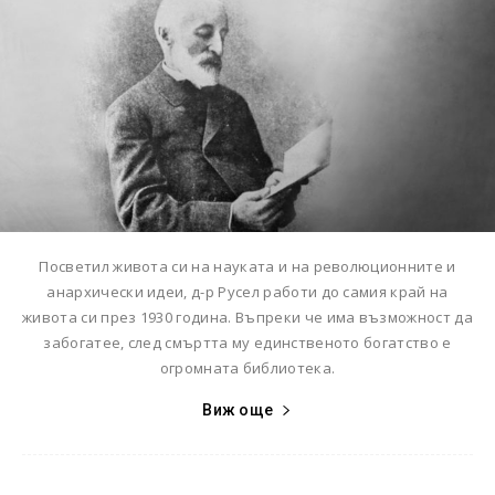
Посветил живота си на науката и на революционните и
анархически идеи, д-р Русел работи до самия край на
живота си през 1930 година. Въпреки че има възможност да
забогатее, след смъртта му единственото богатство е
огромната библиотека.
Виж още