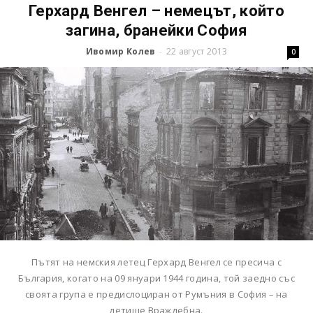
Герхард Венгел – немецът, който
загина, бранейки София
Ивомир Колев
22 август 2013
-
0
Пътят на немския летец Герхард Венгел се пресича с
България, когато на 09 януари 1944 година, той заедно със
своята група е предислоциран от Румъния в София – на
летище Враждебна.