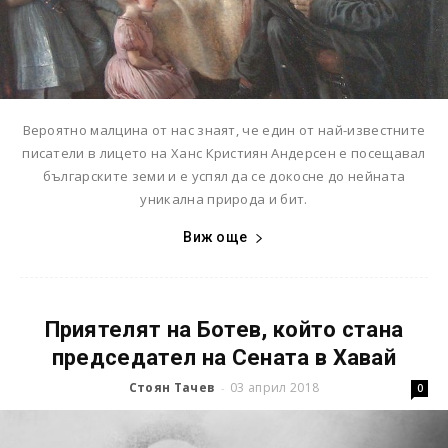
Вероятно малцина от нас знаят, че един от най-известните
писатели в лицето на Ханс Кристиян Андерсен e посещавал
българските земи и е успял да се докосне до нейната
уникална природа и бит.
Виж още
Приятелят на Ботев, който стана
председател на Сената в Хавай
Стоян Тачев
03 април 2018
-
0