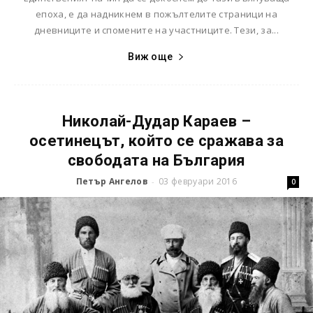
епоха, е да надникнем в пожълтелите страници на
дневниците и спомените на участниците. Тези, за...
Виж още
Николай-Дудар Караев –
осетинецът, който се сражава за
свободата на България
Петър Ангелов
03 февруари 2016
-
0