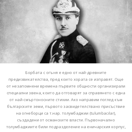
Борбата с огъня е едно от най-древните
предизвикателства, пред които хората се изправят. Още
от незапомнени времена първите общности организирали
специални звена, които да отговарят за справянето с една
от най-смъртоносните стихии. Ако направим поглед към
българските земи, първото засвидетелствано присъствие
на огнеборци са т.нар. толумбаджии (tulumbacılar),
създадени от османските власти. Първоначално
толумбаджиите били подразделение на еничарския корпус,