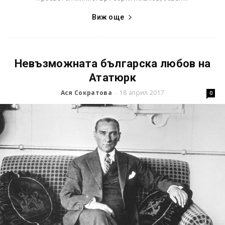
Виж още
Невъзможната българска любов на
Ататюрк
Ася Сократова
18 април 2017
-
0