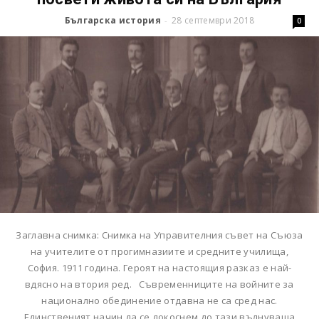
Българска история
28 септември 2018
-
0
Заглавна снимка: Снимка на Управителния съвет на Съюза
на учителите от прогимназиите и средните училища,
София. 1911 година. Героят на настоящия разказ е най-
вдясно на втория ред. Съвременниците на войните за
национално обединение отдавна не са сред нас.
Единственият начин да се докоснем до тази вълнуваща