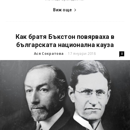
Виж още
Как братя Бъкстон повярваха в
българската национална кауза
Ася Сократова
17 януари 2018
-
0