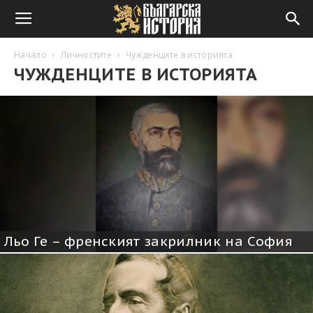
Начало
Личностите
Чужденците в историята
ЧУЖДЕНЦИТЕ В ИСТОРИЯТА
Льо Ге – френският закрилник на София