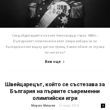
След абдикацията на княз Александър I през 1886 г.,
българският политически елит спира избора си за
български княз върху датски принц. Какво обаче се случва
по-нататък?
Виж още
Швейцарецът, който се състезава за
България на първите съвременни
олимпийски игри
Марио Мишев
23 март 2014
-
0