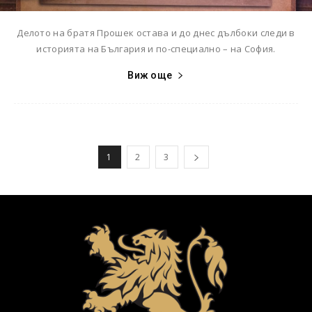
Делото на братя Прошек остава и до днес дълбоки следи в
историята на България и по-специално – на София.
Виж още
1
2
3