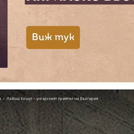
а
Лайош Кошут – унгарският приятел на България