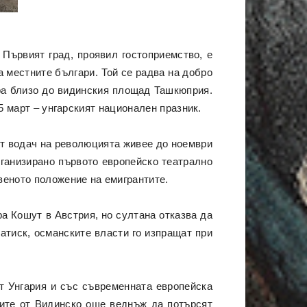
Първият град, проявил гостоприемство, е
а местните българи. Той се радва на добро
ира близо до видинския площад Ташкюприя.
15 март – унгарският национален празник.
ят водач на революцията живее до ноември
организирано първото европейско театрално
веното положение на емигрантите.
а Кошут в Австрия, но султана отказва да
натиск, османските власти го изпращат при
т Унгария и със съвременната европейска
рите от Видинско още веднъж да потърсят