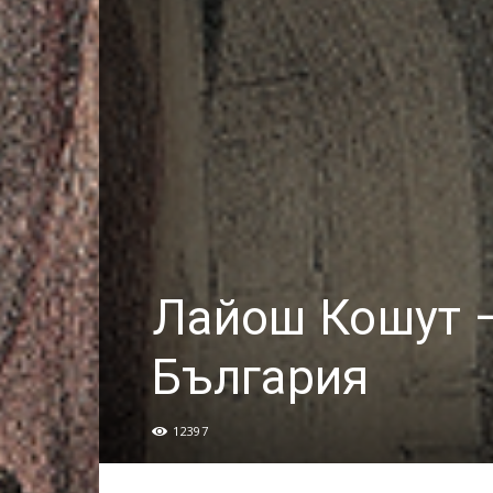
Лайош Кошут –
България
12397