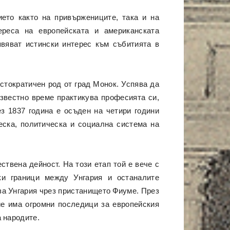
ето както на привържениците, така и на
ереса на европейската и американската
явяват истински интерес към събитията в
стократичен род от град Монок. Успява да
известно време практикува професията си,
ез 1837 година е осъден на четири години
еска, политическа и социална система на
твена дейност. На този етап той е вече с
ки граници между Унгария и останалите
 за Унгария чрез пристанището Фиуме. През
е има огромни последици за европейския
 народите.