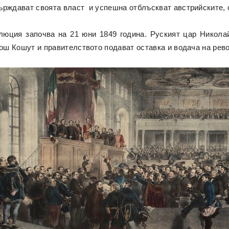
ърждават своята власт и успешна отблъскват австрийските, 
люция започва на 21 юни 1849 година. Руският цар Никола
йош Кошут и правителството подават оставка и водача на рев