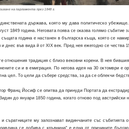
иване на парламента през 1848 г.
единствената държава, която му дава политическо убежище. 
густ 1849 година. Неговата поява се оказва голямо събитие з
 същата година е настанен в българска къща, която се нам
 и днес във вида й от XIX век. Пред нея ежегодно се чества 
ите отношения традиция с близо вековни корени. В нея бивши
нените си и в емиграция. По негова идея на 30 октомври е 
на цел. То цели да събере средства, за да се облекчи бедст
ор Франц Йосиф се опитва да принуди Портата да екстрадир
Видин до януари 1850 година, когато отново под австрийски 
 и съратниците му запознават видинчаните със събитията о
правдина се добива с кръвнина” е една от причините бълга