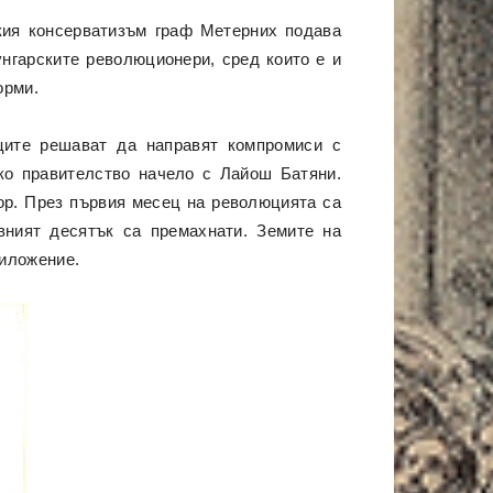
ския консерватизъм граф Метерних подава
унгарските революционери, сред които е и
орми.
ците решават да направят компромиси с
ко правителство начело с Лайош Батяни.
ор. През първия месец на революцията са
вният десятък са премахнати. Земите на
риложение.