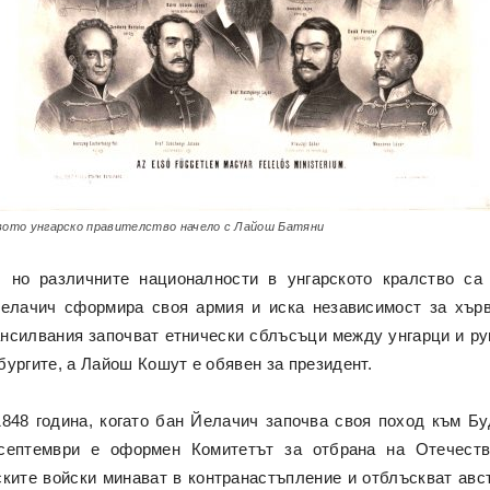
ото унгарско правителство начело с Лайош Батяни
 но различните националности в унгарското кралство са
елачич сформира своя армия и иска независимост за хърв
ансилвания започват етнически сблъсъци между унгарци и ру
ургите, а Лайош Кошут е обявен за президент.
848 година, когато бан Йелачич започва своя поход към Бу
 септември е оформен Комитетът за отбрана на Отечест
ките войски минават в контранастъпление и отблъскват авс