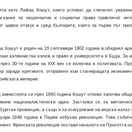
ята като Лайош Кошут, които успяват да спечелят уважени
искания за национални и социални права привличат инт
ат широк отзвук и сред българите, които за първи път про
ш Кошут е роден на 19 септември 1802 година в обеднял ари
рши калвинистки колеж и право в университета в Буда. За 
 през 30-те години на XIX век се включва в политиката. Пр
ор заради критиките, отправени към стагниращата икономич
рийската империя.
 амнистията си през 1840 година Кошут отново започва общес
мени националистически идеи. Застъпва се за митничес
бургски провинции, а също и за осигуряване на морски излаз
уари 1848 година в Париж избухва революция. Това събити
инент. Френската революция поставя началото на Пролетта на