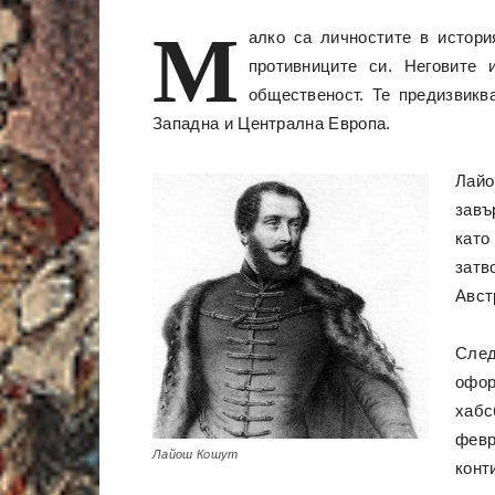
М
алко са личностите в истори
противниците си. Неговите 
общественост. Те предизвикв
Западна и Централна Европа.
Лайо
завъ
като
затв
Авст
След
офор
хабс
февр
Лайош Кошут
конт