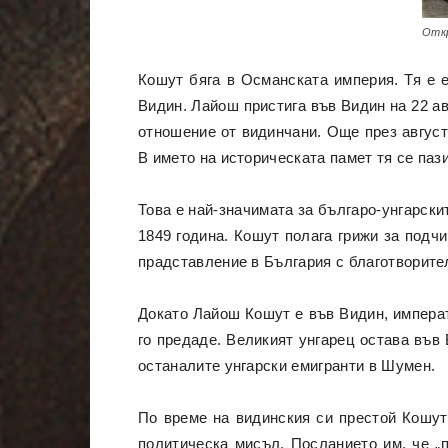
Откр
Кошут бяга в Османската империя. Тя е 
Видин. Лайош пристига във Видин на 22 ав
отношение от видинчани. Още през август
В името на историческата памет тя се пази
Това е най-значимата за българо-унгарск
1849 година. Кошут полага грижи за подчи
прадставление в България с благотворител
Докато Лайош Кошут е във Видин, императ
го предаде. Великият унгарец остава във 
останалите унгарски емигранти в Шумен.
По време на видинския си престой Кошут
политическа мисъл. Посланието им, че „