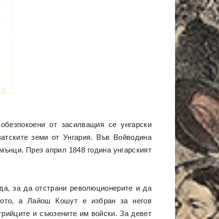
 обезпокоени от засилващия се унгарски
атските земи от Унгария. Във Войводина
мънци. През април 1848 година унгарският
да, за да отстрани революционерите и да
вото, а Лайош Кошут е избран за негов
трийците и съюзените им войски. За девет