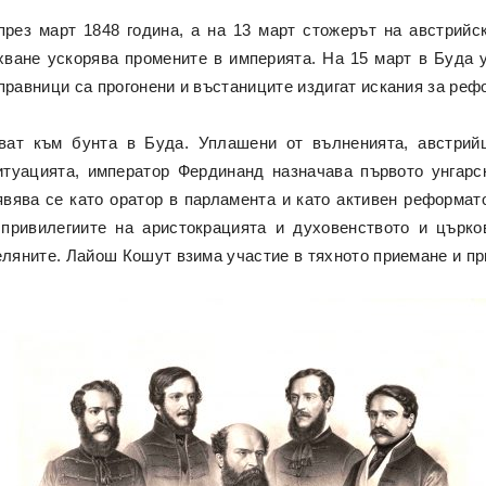
рез март 1848 година, а на 13 март стожерът на австрий
хване ускорява промените в империята. На 15 март в Буда 
правници са прогонени и въстаниците издигат искания за реф
яват към бунта в Буда. Уплашени от вълненията, австрий
итуацията, император Фердинанд назначава първото унгарс
явява се като оратор в парламента и като активен реформат
 привилегиите на аристокрацията и духовенството и църко
селяните. Лайош Кошут взима участие в тяхното приемане и п