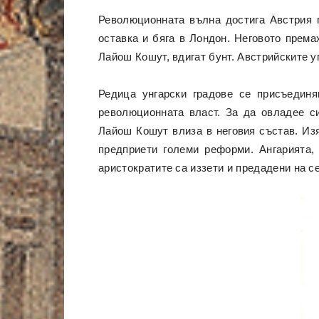
Революционната вълна достига Австрия п
оставка и бяга в Лондон. Неговото према
Лайош Кошут, вдигат бунт. Австрийските у
Редица унгарски градове се присъедин
революционната власт. За да овладее с
Лайош Кошут влиза в неговия състав. Из
предприети големи реформи. Ангарията,
аристократите са иззети и предадени на 