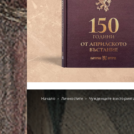
Начало
Личностите
Чужденците в историят