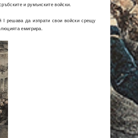
сръбските и румънските войски.
й I решава да изпрати свои войски срещу
олюцията емигрира.