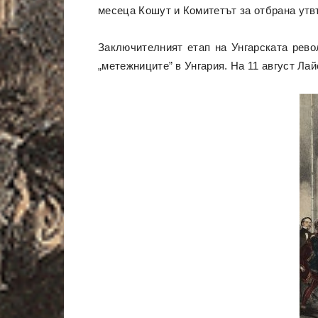
месеца Кошут и Комитетът за отбрана утв
Заключителният етап на Унгарската рево
„метежниците” в Унгария. На 11 август Ла