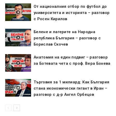
От националния отбор по футбол до
университета и историята – разговор
с Росен Кирилов
Белене и лагерите на Народна
република България – разговор с
Борислав Скочев
Анатомия на един подвиг – разговор
за Ботевата чета с проф. Вера Бонева
Търговия за 1 милиард: Как България
стана икономически гигант в Иран –
разговор с д-р Ангел Орбецов