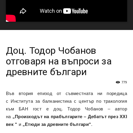
Доц. Тодор Чобанов
отговаря на въпроси за
древните българи
779
Във втория епизод от съвместната ни поредица
с Института за балканистика с център по тракология
към БАН гост е доц. Тодор Чобанов – автор
на
„Произходът на прабългарите – Дебатът през XXI
век “
и
„Етюди за древните българи“
.