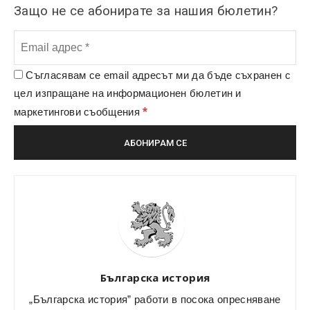
Защо не се абонирате за нашия бюлетин?
Съгласявам се email адресът ми да бъде съхранен с
цел изпращане на информационен бюлетин и
*
маркетингови съобщения
Българска история
„Българска история” работи в посока опресняване