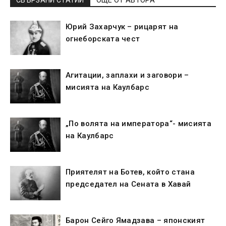
Юрий Захарчук – рицарят на
огнеборската чест
Агитации, заплахи и заговори –
мисията на Каулбарс
„По волята на императора“- мисията
на Каулбарс
Приятелят на Ботев, който стана
председател на Сената в Хавай
Барон Сейго Ямадзава – японският