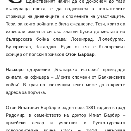
Единственият начин да се докоснем до тази
вълнуваща епоха, е да надникнем в пожълтелите
страници на дневниците и спомените на участниците.
Тези, за които войната е била ежедневие. Тези, които са
изписали имената си със златни букви до местата на
българската бойна слава: Лозенград, Люлебургас,
Бунархисар, Чаталджа. Един от тях е българският
офицер от полски произход
Отон Барбар.
Наскоро сдружение „Българска история“ преиздаде
книгата на офицера – „Моите спомени от Балканските
войни“. В края на настоящия текст може да откриете
адреса за поръчка.
Отон Игнатович Барбар е роден през 1881 година в град
Радомир, в семейството на доктор Игнат Барбар –
армейски лекар и участник в Руско-турската
освободителна война (1877 – 1878). Завършва