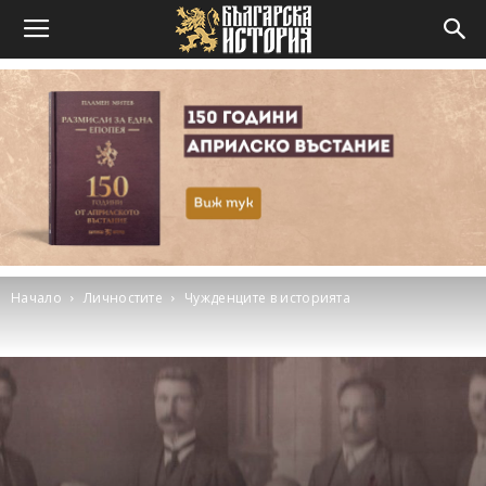
Начало
Личностите
Чужденците в историята