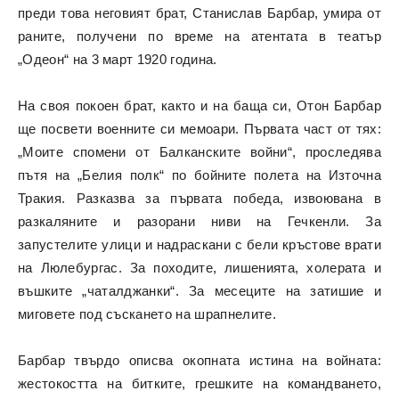
преди това неговият брат, Станислав Барбар, умира от
раните, получени по време на атентата в театър
„Одеон“ на 3 март 1920 година.
На своя покоен брат, както и на баща си, Отон Барбар
ще посвети военните си мемоари. Първата част от тях:
„Моите спомени от Балканските войни“, проследява
пътя на „Белия полк“ по бойните полета на Източна
Тракия. Разказва за първата победа, извоювана в
разкаляните и разорани ниви на Гечкенли. За
запустелите улици и надраскани с бели кръстове врати
на Люлебургас. За походите, лишенията, холерата и
въшките „чаталджанки“. За месеците на затишие и
миговете под съскането на шрапнелите.
Барбар твърдо описва окопната истина на войната:
жестокостта на битките, грешките на командването,