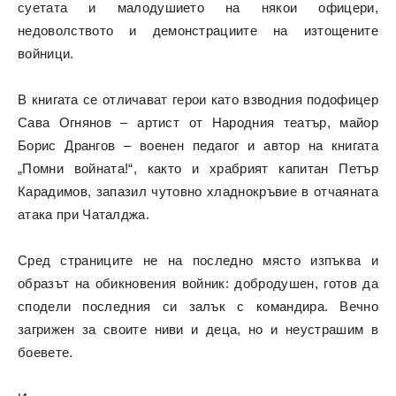
суетата и малодушието на някои офицери,
недоволството и демонстрациите на изтощените
войници.
В книгата се отличават герои като взводния подофицер
Сава Огнянов – артист от Народния театър, майор
Борис Дрангов – военен педагог и автор на книгата
„Помни войната!“, както и храбрият капитан Петър
Карадимов, запазил чутовно хладнокръвие в отчаяната
атака при Чаталджа.
Сред страниците не на последно място изпъква и
образът на обикновения войник: добродушен, готов да
сподели последния си залък с командира. Вечно
загрижен за своите ниви и деца, но и неустрашим в
боевете.