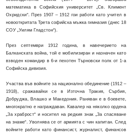
математика в Софийския университет „Св. Климент
Охридски“. През 1907 – 1912 гои работи като учител в
новооткритата Трета софийска мъжка гимназия (днес 18
СОУ „Уилям Гладстон“).
През септември 1912 година, в навечерието на
Балканската война, той е мобилизиран и назначен като
взводен командир в 6-и пехотен Търновски полк от 1-а
Софийска дивизия.
Участва във войните за национално обединение (1912 –
1918), сражавайки се в Източна Тракия, Сърбия,
Добруджа, Влашко и Македония. Раняван е в боевете,
многократно е награждаван. Кавалер на няколко ордена
„За храброст“ и носител на редкия знак „За спасяване
на знаме“. Уволнява се от армията с чин капитан. След
войните работи като финансист, журналист, финансов