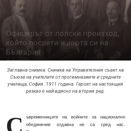
Офицерът от полски произход,
който посвети живота си на
България
5138
Заглавна снимка: Снимка на Управителния съвет на
Съюза на учителите от прогимназиите и средните
училища, София. 1911 година. Героят на настоящия
разказ е най-вдясно на втория ред.
С
ъвременниците на войните за национално
обединение отдавна не са сред нас.