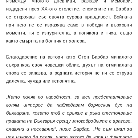
Измежду многото дневници, разкази и мемоари,
издадени през XX-ото столетие, спомените на Барбар
се открояват със своята сурова правдивост. Войната
при него не се изразява само в победи и върховни
моменти, тя е изнурителна, а понякога и тиха, също
както смъртта на болния от холера.
Благодарение на автори като Отон Барбар миналото
съхранява своя човешки облик, духът на отминалата
епоха се запазва, а родната история не ни се струва
далечна, чужда или непонятна.
„Като поляк по народност, за мен представляваше
голям интерес да наблюдавам борческия дух на
българина, когато той с оръжие в ръка отстояваше
правата на България срещу многобройните є врагове,
славяни и неславяни“, пише Барбар. „Не съм имал за
цел никого да хваля, нито някого да коря и фактите