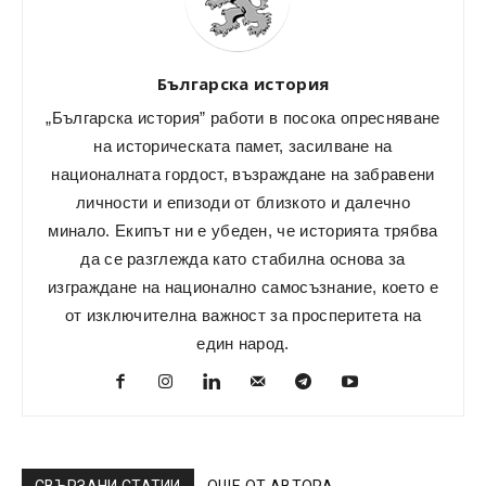
Българска история
„Българска история” работи в посока опресняване
на историческата памет, засилване на
националната гордост, възраждане на забравени
личности и епизоди от близкото и далечно
минало. Екипът ни е убеден, че историята трябва
да се разглежда като стабилна основа за
изграждане на национално самосъзнание, което е
от изключителна важност за просперитета на
един народ.
СВЪРЗАНИ СТАТИИ
ОЩЕ ОТ АВТОРА