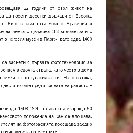
освещава 22 години от своя живот на
ра да посети десетки държави от Европа,
 от Европа към този момент Бразилия и
се на лента с дължина 183 километра и с
 в неговия музей в Париж, като едва 1400
и са заснети с първата фототехнология за
ренася в своята страна, като често в дома
снимки от пътуванията си. На практика,
днес и то още преди появата на радиото –
периода 1908-1930 година той изпраща 50
инансовото положение на Кан се влошава,
юбителят на фотографията посещава заедно
 начин живота на местните.