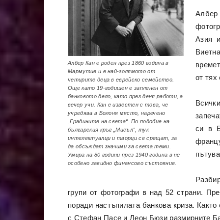
Албер
фотогр
Азия 
Виетна
Албер Кан е роден през 1860 година в
времет
Мармутие и е най-голямото от
от тях
четирите деца в еврейско семейство.
Още като 19-годишен е запленен от
банковото дело, като през деня работи, а
Всички
вечер учи. Кан е известен с това, че
учредява в Болоня място, наречено
запеча
„Градините на света“. По подобие на
си в Б
българския кръг „Мисъл“, тук
интелектуалци и творци се срещат, за
францу
да обсъждат значими за света теми.
пътува
Умира на 80 години през 1940 година в не
особено завидно финансово състояние.
Разбир
групи от фотографи в над 52 страни. Пр
поради настъпилата банкова криза. Както
с Стефан Пасе и Леон Бюзи размирните Бал