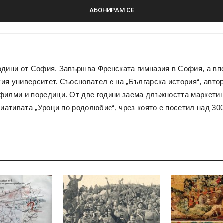
одини от София. Завършва Френската гимназия в София, а вп
я университет. Съосновател е на „Българска история“, автор 
филми и поредици. От две години заема длъжността маркетин
циативата „Уроци по родолюбие“, чрез която е посетил над 30