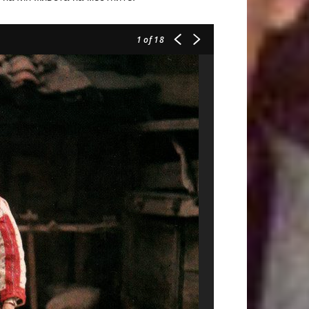
1
of 18