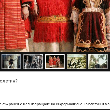
бюлетин?
де съхранен с цел изпращане на информационен бюлетин и м