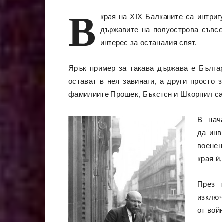
В
края на XIX Балканите са интри
държавите на полуострова съвсе
интерес за останалия свят.
Ярък пример за такава държава е Българ
остават в нея завинаги, а други просто
фамилиите Прошек, Бъкстон и Шкорпил са 
В нач
да инв
военен
края ѝ
През 
изключ
от вой