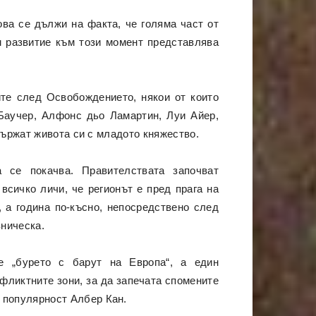
ва се дължи на факта, че голяма част от
м развитие към този момент представлява
ите след Освобождението, някои от които
 Баучер, Алфонс дьо Ламартин, Луи Айер,
вържат живота си с младото княжество.
 се покачва. Правителствата започват
всичко личи, че регионът е пред прага на
, а година по-късно, непосредствено след
зническа.
е „бурето с барут на Европа“, а един
фликтните зони, за да запечата спомените
а популярност Албер Кан.