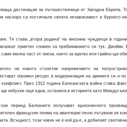
гуваща дестинация за пътешественици от Западна Европа. То
м наскоро са постигнали своята независимост и бурното и
ия. Тя става „втора родина“ на мнозина чужденци в годин
 запазват приятен спомен за пребиваването си тук. Джеймс
само малка част от онези, които за кратко или трайно ще об
алото на новото столетие напрежението на полуострова
естират огромен ресурс в модернизация на армиите си и по 
 конфликт. През 1912 година Балканската война става факт
, ще избухне още една, останала в историята като Междусъю
този период Балканите получават еднозначното прозвищ
ителен французин поема на авантюристично пътуване из кон
ната. Всъщност, този човек не е кой да е, а добилият световн