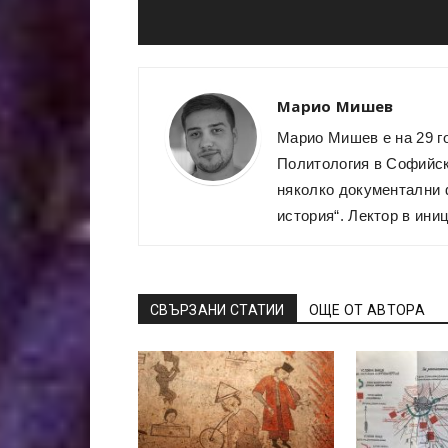
Марио Мишев
Марио Мишев е на 29 г
Политология в Софийски
няколко документални 
история“. Лектор в ини
СВЪРЗАНИ СТАТИИ
ОЩЕ ОТ АВТОРА