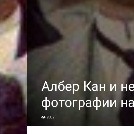
Албер Кан и н
фотографии на
8332