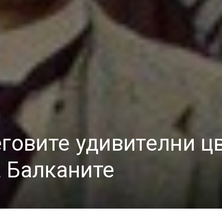
еговите удивителни ц
 Балканите