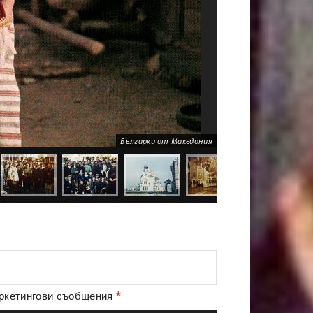
Българки от Македония
*
аркетингови съобщения