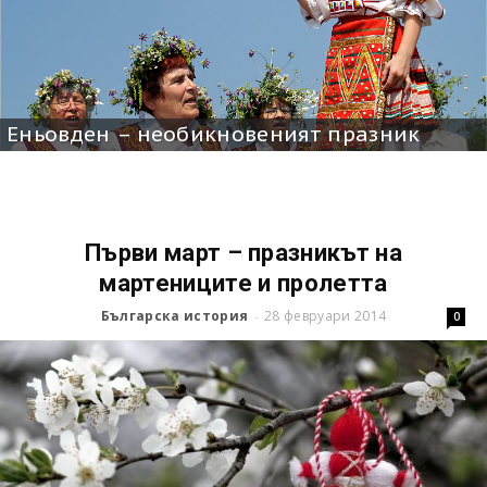
Еньовден – необикновеният празник
Първи март – празникът на
мартениците и пролетта
Българска история
28 февруари 2014
-
0