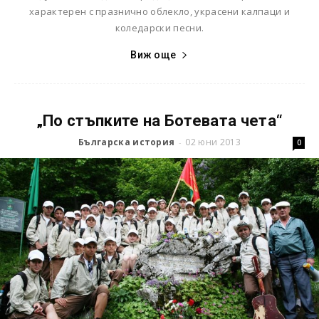
характерен с празнично облекло, украсени калпаци и
коледарски песни.
Виж още
„По стъпките на Ботевата чета“
Българска история
02 юни 2013
-
0