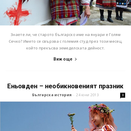
Знаете ли, че старото българско име на януари е Голям
Сечко? Името се свързва с големия студ през този месец,
който прекъсва земеделската дейност.
Виж още
Еньовден – необикновеният празник
Българска история
24 юни 2013
-
0