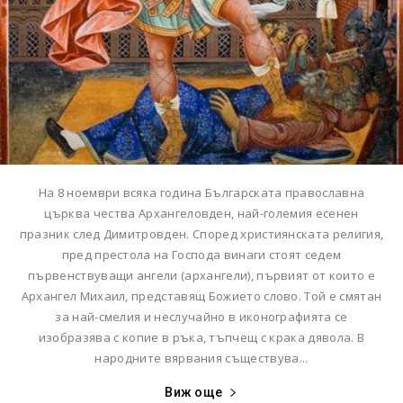
На 8 ноември всяка година Българската православна
църква чества Архангеловден, най-големия есенен
празник след Димитровден. Според християнската религия,
пред престола на Господа винаги стоят седем
първенствуващи ангели (архангели), първият от които е
Архангел Михаил, представящ Божието слово. Той е смятан
за най-смелия и неслучайно в иконографията се
изобразява с копие в ръка, тъпчещ с крака дявола. В
народните вярвания съществува...
Виж още