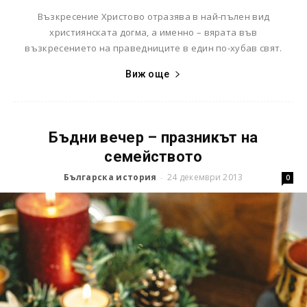
Възкресение Христово отразява в най-пълен вид
християнската догма, а именно – вярата във
възкресението на праведниците в един по-хубав свят.
Виж още
Бъдни вечер – празникът на
семейството
Българска история
24 декември 2013
-
0