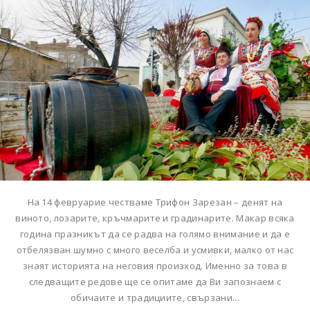
На 14 февруарие честваме Трифон Зарезан – денят на
виното, лозарите, кръчмарите и градинарите. Макар всяка
година празникът да се радва на голямо внимание и да е
отбелязван шумно с много веселба и усмивки, малко от нас
знаят историята на неговия произход. Именно за това в
следващите редове ще се опитаме да Ви запознаем с
обичаите и традициите, свързани...