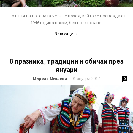
"По пътя на Ботевата чета" е поход, който се провежда от
1946 година насам, без прекъсване.
Виж още
8 празника, традиции и обичаи през
януари
Мирела Мишева
01 януари 2017
-
0