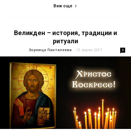
Виж още
Великден – история, традиции и
ритуали
Зорница Панталеева
15 април 2017
-
0