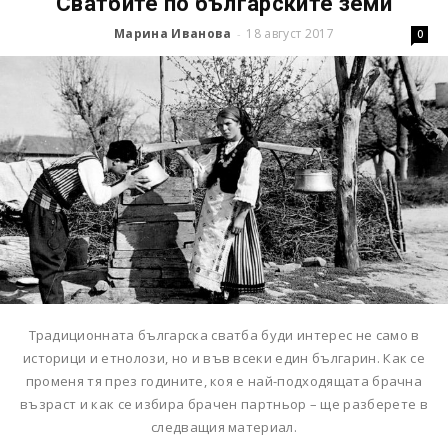
Сватбите по българските земи
Марина Иванова
18 август 2017
-
0
Традиционната българска сватба буди интерес не само в
историци и етнолози, но и във всеки един българин. Как се
променя тя през годините, коя е най-подходящата брачна
възраст и как се избира брачен партньор – ще разберете в
следващия материал.