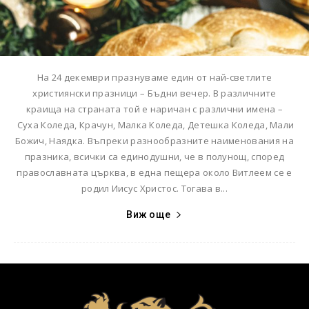
На 24 декември празнуваме един от най-светлите
християнски празници – Бъдни вечер. В различните
краища на страната той е наричан с различни имена –
Суха Коледа, Крачун, Малка Коледа, Детешка Коледа, Мали
Божич, Наядка. Въпреки разнообразните наименования на
празника, всички са единодушни, че в полунощ, според
православната църква, в една пещера около Витлеем се е
родил Иисус Христос. Тогава в...
Виж още