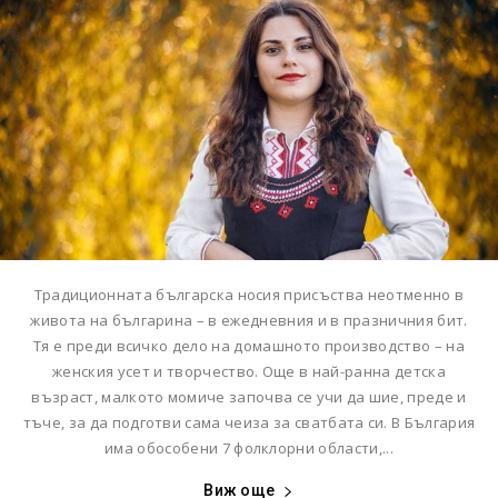
Традиционната българска носия присъства неотменно в
живота на българина – в ежедневния и в празничния бит.
Тя е преди всичко дело на домашното производство – на
женския усет и творчество. Още в най-ранна детска
възраст, малкото момиче започва се учи да шие, преде и
тъче, за да подготви сама чеиза за сватбата си. В България
има обособени 7 фолклорни области,...
Виж още