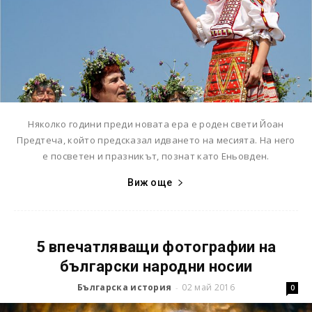
Няколко години преди новата ера е роден свети Йоан
Предтеча, който предсказал идването на месията. На него
е посветен и празникът, познат като Еньовден.
Виж още
5 впечатляващи фотографии на
български народни носии
Българска история
02 май 2016
-
0