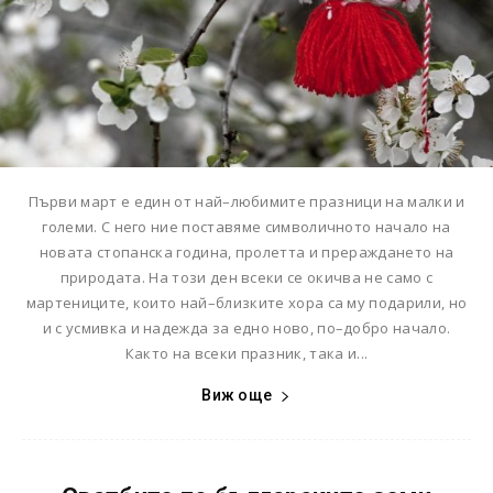
Първи март е един от най–любимите празници на малки и
големи. С него ние поставяме символичното начало на
новата стопанска година, пролетта и прераждането на
природата. На този ден всеки се окичва не само с
мартениците, които най–близките хора са му подарили, но
и с усмивка и надежда за едно ново, по–добро начало.
Както на всеки празник, така и...
Виж още