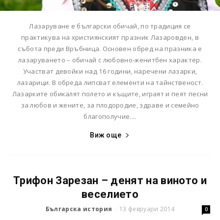
Лазаруване е български обичай, по традиция се
практикува на християнският празник Лазаровден, в
събота преди Връбница. Основен обред на празника е
лазаруването – обичай с любовно-женитбен характер.
Участват девойки над 16 години, наречени лазарки,
лазарици. В обреда липсват елементи на тайнственост.
Лазарките обикалят полето и къщите, играят и пеят песни
за любов и жените, за плодородие, здраве и семейно
благополучие....
Виж още
Трифон Зарезан – денят на виното и
веселието
Българска история
13 февруари 2014
-
0