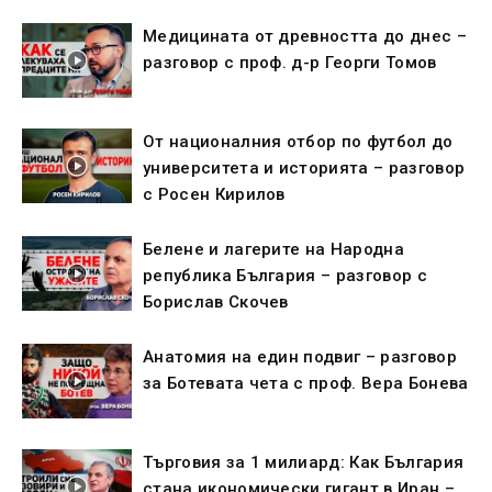
Медицината от древността до днес –
разговор с проф. д-р Георги Томов
От националния отбор по футбол до
университета и историята – разговор
с Росен Кирилов
Белене и лагерите на Народна
република България – разговор с
Борислав Скочев
Анатомия на един подвиг – разговор
за Ботевата чета с проф. Вера Бонева
Търговия за 1 милиард: Как България
стана икономически гигант в Иран –