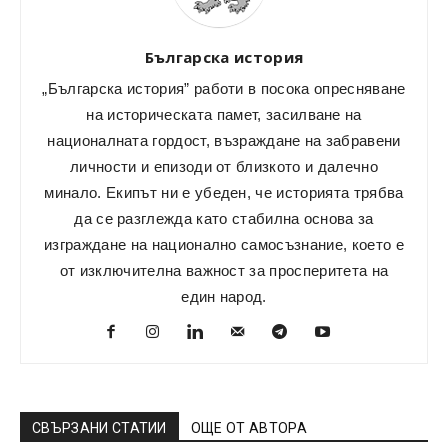
Българска история
„Българска история” работи в посока опресняване
на историческата памет, засилване на
националната гордост, възраждане на забравени
личности и епизоди от близкото и далечно
минало. Екипът ни е убеден, че историята трябва
да се разглежда като стабилна основа за
изграждане на национално самосъзнание, което е
от изключителна важност за просперитета на
един народ.
СВЪРЗАНИ СТАТИИ
ОЩЕ ОТ АВТОРА