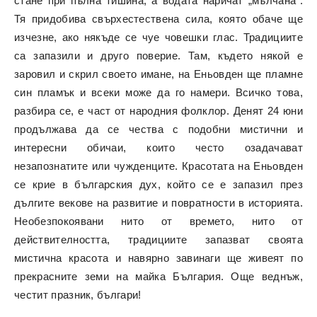
стане при пълна тишина, а водата наричат „мълчана“.
Тя придобива свърхестествена сила, която обаче ще
изчезне, ако някъде се чуе човешки глас. Традициите
са запазили и друго поверие. Там, където някой е
заровил и скрил своето имане, на Еньовден ще пламне
син пламък и всеки може да го намери. Всичко това,
разбира се, е част от народния фолклор. Денят 24 юни
продължава да се чества с подобни мистични и
интересни обичаи, които често озадачават
незапознатите или чужденците. Красотата на Еньовден
се крие в българския дух, който се е запазил през
дългите векове на развитие и повратности в историята.
Необезпокоявани нито от времето, нито от
действителността, традициите запазват своята
мистична красота и навярно завинаги ще живеят по
прекрасните земи на майка България. Още веднъж,
честит празник, българи!