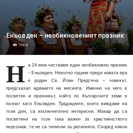
Еньовден – необикновеният празник
76428
Н
а 24 юни честваме един необикновен празник
– Еньовден. Няколко години преди новата ера
е роден Св. Йоан Предтеча – човекът,
предсказал идването на месията. Именно на него е
посветен и празникът, който по българските земи е
познат като Еньовден. Традициите, които виждаме на
този ден, са изключително интересни. Макар да са
посветени на този така важен за християнството
персонаж, те не са типични за религията. Според някои