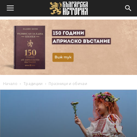
Начало
Традиции
Празници и обичаи