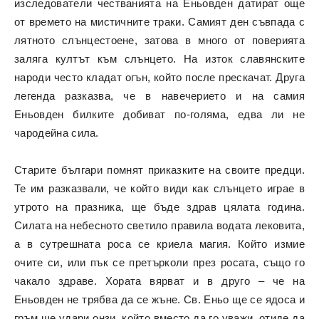
изследователи честванията на Еньовден датират още
от времето на мистичните траки. Самият ден съвпада с
лятното слънцестоене, затова в много от поверията
заляга култът към слънцето. На изток славянските
народи често кладат огън, който после прескачат. Друга
легенда разказва, че в навечерието и на самия
Еньовден билките добиват по-голяма, едва ли не
чародейна сила.
Старите българи помнят приказките на своите предци.
Те им разказвали, че който види как слънцето играе в
утрото на празника, ще бъде здрав цялата година.
Силата на небесното светило правила водата лековита,
а в сутрешната роса се криела магия. Който измие
очите си, или пък се претърколи през росата, също го
чакало здраве. Хората вярват и в друго – че на
Еньовден не трябва да се жъне. Св. Еньо ще се ядоса и
гръм ще удари онзи, който вместо да го уважи, отиде да