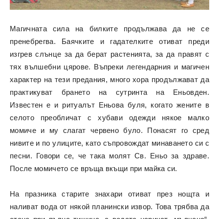
Магичната сила на билките продължава да не се
пренебрегва. Баячките и гадателките отиват преди
изгрев слънце за да берат растенията, за да правят с
тях вълшебни цярове. Въпреки легендарния и магичен
характер на тези предания, много хора продължават да
практикуват брането на сутринта на Еньовден.
Известен е и ритуалът Еньова буля, когато жените в
селото преобличат с хубави одежди някое малко
момиче и му слагат червено було. Понасят го сред
нивите и по улиците, като съпровождат минаването си с
песни. Говори се, че така молят Св. Еньо за здраве.
После момичето се връща вкъщи при майка си.
На празника старите знахари отиват през нощта и
наливат вода от някой планински извор. Това трябва да