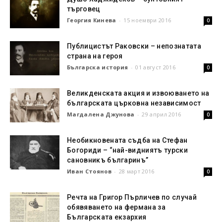
търговец
Георгия Кинева
-
15 ноември 2016
0
Публицистът Раковски – непознатата
страна на героя
Българска история
-
01 август 2016
0
Великденската акция и извоюването на
българската църковна независимост
Магдалена Джунова
-
29 април 2016
0
Необикновената съдба на Стефан
Богориди – “най-видниятъ турски
сановникъ българинъ”
Иван Стоянов
-
28 март 2016
0
Речта на Григор Пърличев по случай
обявяването на фермана за
Българската екзархия