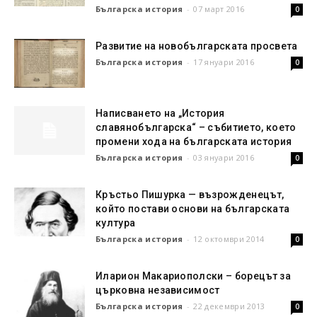
Българска история
-
07 март 2016
0
Развитие на новобългарската просвета
Българска история
-
17 януари 2016
0
Написването на „История
славянобългарска“ – събитието, което
промени хода на българската история
Българска история
-
03 януари 2016
0
Кръстьо Пишурка — възрожденецът,
който постави основи на българската
култура
Българска история
-
12 октомври 2014
0
Иларион Макариополски – борецът за
църковна независимост
Българска история
-
22 декември 2013
0