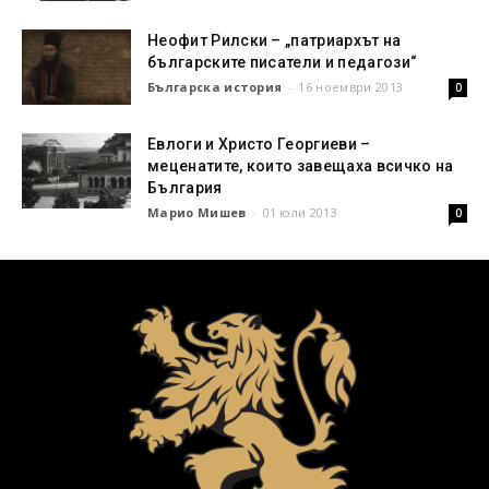
Неофит Рилски – „патриархът на
българските писатели и педагози“
Българска история
-
16 ноември 2013
0
Евлоги и Христо Георгиеви –
меценатите, които завещаха всичко на
България
Марио Мишев
-
01 юли 2013
0