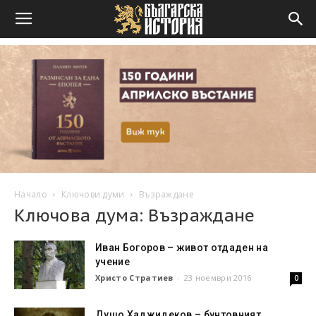
Начало
Ключови думи
Възраждане
Ключова дума: Възраждане
Иван Богоров – живот отдаден на
учение
Христо Стратиев
-
23 ноември 2016
0
Душо Хаджидеков – бунтовният