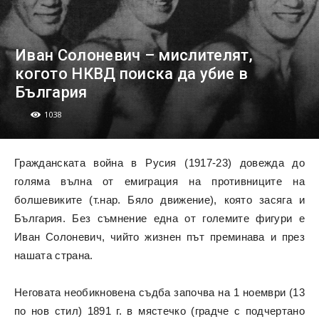
Иван Солоневич – мислителят,
когото НКВД поиска да убие в
България
1038
Гражданската война в Русия (1917-23) довежда до
голяма вълна от емиграция на противниците на
болшевиките (т.нар. Бяло движение), която засяга и
България. Без съмнение една от големите фигури е
Иван Солоневич, чийто жизнен път преминава и през
нашата страна.
Неговата необикновена съдба започва на 1 ноември (13
по нов стил) 1891 г. в мястечко (градче с подчертано