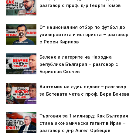
разговор с проф. д-р Георги Томов
От националния отбор по футбол до
университета и историята – разговор
с Росен Кирилов
Белене и лагерите на Народна
република България – разговор с
Борислав Скочев
Анатомия на един подвиг – разговор
за Ботевата чета с проф. Вера Бонева
Търговия за 1 милиард: Как България
стана икономически гигант в Иран –
разговор с д-р Ангел Орбецов