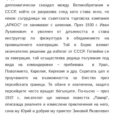
дипломатически скандал между Великобритания и
СССР, който се разразява след като става ясно, че
някои сътрудници на съветската търговска компания
„АРКОС“ се занимават с шпионаж. През 1930 г. Иван
Лукиянович е уволнен от длъжността и става
инструктор по физкултура в обединението на
промишлените кооперации. Той и Борис вземат
окончателно решение да избягат от СССР. Готвейки се
за емиграция, той осъществява редица пътувания под
вида на командировки – пребивава в Урал,
Поволжието, Карелия, Киргизия и дру. Скритата цел е
проучването на възможността за бягство през
персийската граница. Тя обаче е изключена, защото
персийците често връщат бегълците. По-късно – през
1937 г., писателят ще напише повестта „Памир“,
описваща реалните и измислени приключения на него,
сина му Юрий и добрия му приятел Зиновий Яковлевич