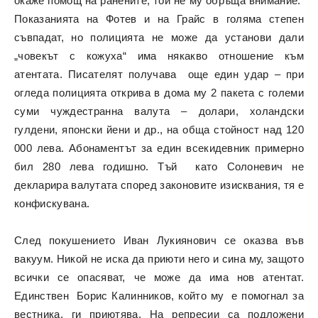
окаже помощ на ранените, той не му обръща внимание.
Показанията на Фотев и на Грайс в голяма степен
съвпадат, но полицията не може да установи дали
„човекът с кожуха“ има някакво отношение към
атентата. Писателят получава още един удар – при
огледа полицията открива в дома му 2 пакета с големи
суми чуждестранна валута – долари, холандски
гулдени, японски йени и др., на обща стойност над 120
000 лева. Абонаментът за един всекидевник примерно
бил 280 лева годишно. Тъй като Солоневич не
декларира валутата според законовите изисквания, тя е
конфискувана.
След покушението Иван Лукиянович се оказва във
вакуум. Никой не иска да приюти него и сина му, защото
всички се опасяват, че може да има нов атентат.
Единствен Борис Калинников, който му е помогнал за
вестника, ги приютява. На репресии са подложени