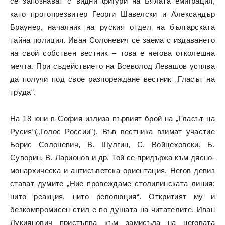
се запознават с видни фигури на Бялата емиграция,
като протопрезвитер Георги Шавелски и Александър
Браунер, началник на руския отдел на българската
тайна полиция. Иван Солоневич се заема с издаването
на свой собствен вестник – това е негова отколешна
мечта. При съдействието на Всеволод Левашов успява
да получи под свое разпореждане вестник „Гласът на
труда“.
На 18 юни в София излиза първият брой на „Гласът на
Русия“(„Голос России”). Във вестника взимат участие
Борис Солоневич, В. Шулгин, С. Войцеховски, Б.
Суворин, В. Ларионов и др. Той се придържа към дясно-
монархическа и антисъветска ориентация. Негов девиз
стават думите „Ние провеждаме столипинската линия:
нито реакция, нито революция“. Откритият му и
безкомпромисен стил е по душата на читателите. Иван
Лукиянович пристъпва към замисъла на неговата