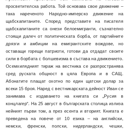
просветителска работа. Той основава свое движение –
така нареченото Народно-имперско движение на
щабскапитаните. Според представите на писателя
щабскапитаните са онези белоемигранти, съзнателно
стоящи далеч от политическата борба, от партийните
дрязги и амбиции на емигрантските вождове, но
оставащи горещи патриоти, готови да отдадат своите
сили в борбата с болшевизма в състава на движението.
Осемхилядният тираж на вестника се разпространява
сред руската общност в цяла Европа и в САЩ.
Абонатите плащат охотно по един щатски долар за
всеки 15 броя. Наред с вестникарската дейност Иван се
занимава с издаването на книгата си „Русия в
концлагер“. На 25 август в българската столица излиза
нейният първи том, а през есента и вторият. Книгата е
преведена на повече от 10 езика – на английски,
немски, френски, полски, нидерландски, чешки,