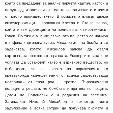
която са предадени за анализ парчета хартия, картон и
целулоид, извлечени от телата на загиналите и взети
от место произшествието. В комисията влизат двама
инженер-химици – полковник Костов и Станю Ненов,
който е към Дирекцията на полицията, и пиротехникът
Гочев. По тяхно мнение взривното вещество се намира
в кафява картонена кутия. Механизмът на бомбата се
задейства, когато Михайлов запова да сваля
картонената опаковка от пратката. Експертите така и не
успяват да установят какво е взривното вещество, но
отбелязват, че по силата на пораженията то
превъзхожда най-ефективния от всички съществуващи
материали от този род – тротил. Първоначално
полицията решава, че бомбата е пратена по пощата.
Домът на Солоневич е и редакция на вестника.
Загиналият Николай Михайлов е секретар, чието
задължение е всяка сутрин да получава писмата и