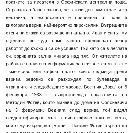
пратките за писателя в Софийската централна поща.
Справката обаче показва, че в този ден няма колети за
вестника, а експлозията е причинена от поне 5
килограма взрив, най-вероятно пироксилин. Вътрешните
стени на етажа са разрушени напълно. Иван и синът му
оцеляват по чудо само защото предишната вечер
работят до късно и са се успиват. Тъй като са в леглата
си, взривната вълна минала над тях. От жителите на
района е получена информация за неизвестен мъж със
тъмно-сиво или кафяво палто, който седмица преди
взрива редовно се разхождал по булеварда в
утринните и следобедните часове. Вестник „Зора“ от 5
февруари 1938 г. възпроизвежда показанията на
Методий Фотев, който минава до дома на Солоневичи
на 3 февруари. Веднага след взрива той видял
неидентифициран мъж в сиво-кафяво кожено палто,
който му изкрещява „Бягай!“. Понеже Фотев бързал да