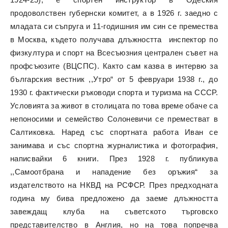
продоволствен губернски комитет, а в 1926 г. заедно с
младата си съпруга и 11-годишния им син се премества
в Москва, където получава длъжността инспектор по
физкултура и спорт на Всесъюзния централен съвет на
профсъюзите (ВЦСПС). Както сам казва в интервю за
българския вестник ,,Утро“ от 5 февруари 1938 г., до
1930 г. фактически ръководи спорта и туризма на СССР.
Условията за живот в столицата по това време обаче са
непоносими и семейство Солоневичи се преместват в
Салтиковка. Наред със спортната работа Иван се
занимава и със спортна журналистика и фотография,
написвайки 6 книги. През 1928 г. публикува
,,Самоотбрана и нападение без оръжия“ за
издателството на НКВД на РСФСР. През предходната
година му бива предложено да заеме длъжността
завеждащ клуба на съветското търговско
представителство в Англия, но на това попречва