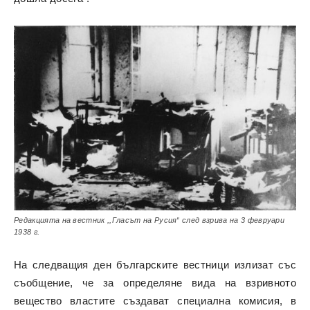
Редакцията на вестник ,,Гласът на Русия“ след взрива на 3 февруари
1938 г.
На следващия ден българските вестници излизат със
съобщение, че за определяне вида на взривното
вещество властите създават специална комисия, в