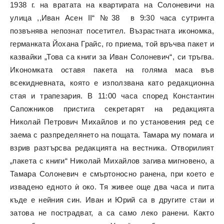
1938 г. на вратата на квартирата на Солоневичи на
улица ,,Иван Асен II“ №38 в 9:30 часа сутринта
позвънява непознат посетител. Възрастната икономка,
германката Йохана Грайс, го приема, той връчва пакет и
казвайки „Това са книги за Иван Солоневич“, си тръгва.
Икономката оставя пакета на голяма маса във
всекидневната, която е използвана като редакционна
стая и трапезария. В 11:00 часа според Константин
Сапожников пристига секретарят на редакцията
Николай Петрович Михайлов и по установения ред се
заема с разпределянето на пощата. Тамара му помага и
взрив разтърсва редакцията на вестника. Отворилият
„пакета с книги“ Николай Михайлов загива мигновено, а
Тамара Солоневич е смъртоносно ранена, при което е
извадено едното ѝ око. Тя живее още два часа и пита
къде е нейния син. Иван и Юрий са в другите стаи и
затова не пострадват, а са само леко ранени. Както