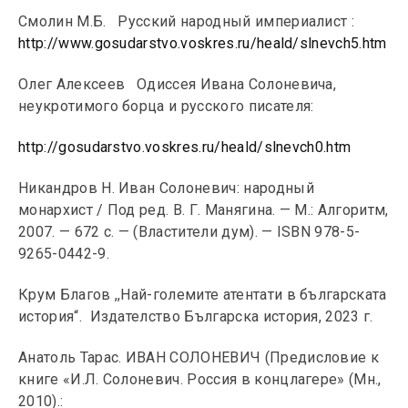
Смолин М.Б. Русский народный империалист :
http://www.gosudarstvo.voskres.ru/heald/slnevch5.htm
Олег Алексеев Одиссея Ивана Солоневича,
неукротимого борца и русского писателя:
http://gosudarstvo.voskres.ru/heald/slnevch0.htm
Никандров Н. Иван Солоневич: народный
монархист / Под ред. В. Г. Манягина. — М.: Алгоритм,
2007. — 672 с. — (Властители дум). — ISBN 978-5-
9265-0442-9.
Крум Благов ,,Най-големите атентати в българската
история“. Издателство Българска история, 2023 г.
Анатоль Тарас. ИВАН СОЛОНЕВИЧ (Предисловие к
книге «И.Л. Солоневич. Россия в концлагере» (Мн.,
2010).: