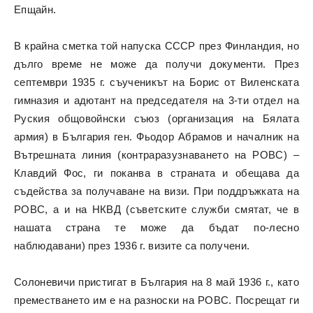
Епщайн.
В крайна сметка той напуска СССР през Финландия, но
дълго време не може да получи документи. През
септември 1935 г. съученикът на Борис от Виленската
гимназия и адютант на председателя на 3-ти отдел на
Руския общовойнски съюз (организация на Бялата
армия) в България ген. Фьодор Абрамов и началник на
Вътрешната линия (контраразузнаването на РОВС) –
Клавдий Фос, ги поканва в страната и обещава да
съдейства за получаване на визи. При поддръжката на
РОВС, а и на НКВД (съветските служби смятат, че в
нашата страна те може да бъдат по-лесно
наблюдавани) през 1936 г. визите са получени.
Солоневичи пристигат в България на 8 май 1936 г., като
преместването им е на разноски на РОВС. Посрещат ги