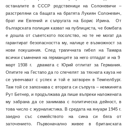
останалите в СССР родственици на Солоневичи –
разстреляни са бащата на братята Лукиян Солоневич,
брат им Евгений и съпругата на Борис Ирина. От
българската полиция казват на публициста, че бомбата
е дошла от съветското посолство, но те не могат да
гарантират безопасността му, налице е възможност за
нови покушения. След трагичната гибел на Тамара
всички съмнения на германците за него отпадат и на 9
март 1938 г. двамата с Юрий отлитат за Германия.
Опитите на Гестапо да го спечелят за тяхната кауза не
се увенчават с успех и той е затворен в Темпелбург.
Там той се запознава с втората си съпруга – немкинята
Рут Бетнер, и продължава да пише въпреки наложената
му забрана да се занимава с политическа дейност, в
това число с журналистика. В средата на януари 1945 г.
заедно със семейството на сина си бяга от
заточението. Първоначално живее в британската