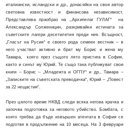
италиански, исландски и др., донасяйки на своя автор
световна известност и финансова независимост.
Представлява праобраз на ,,Архипелаг ГУЛАГ“ на
Александър Солженицин, разкривайки истината за
съветските лагери десетилетия преди нея. Всъщност,
„Гласът на Русия“ е своего рода семеен вестник – в
него участват активно и брат му Борис и жена му
Тамара, която през същото лято пристига в София,
както и синът му Юрий. Те също така публикуват свои
книги – Борис – „Младежта и ОГПУ“ и др., Тамара –
„Записките на съветската преводачка“, Юрий – „Повест
за 22 нещастия“.
През цялото време НКВД следи всяка негова крачка и
започва подготовка за неговото убийство. Бомбата, с
която трябва да бъде извършен атентата в София се
подготвя в продължение на 10 месеца. На З февруари