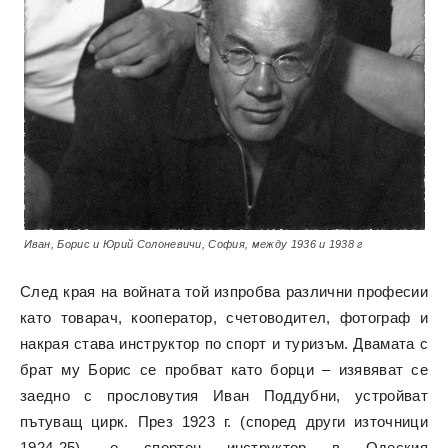
Иван, Борис и Юрий Солоневичи, София, между 1936 и 1938 г
След края на войната той изпробва различни професии
като товарач, кооператор, счетоводител, фотограф и
накрая става инструктор по спорт и туризъм. Двамата с
брат му Борис се пробват като борци – изявяват се
заедно с прословутия Иван Поддубни, устройват
пътуващ цирк. През 1923 г. (според други източници
1924-25), е спортен инструктор в Одеския