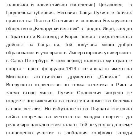
търговско и занаятчийско население) Цехановец в
Гродненска губерния. Неговият баща Лукиян е близък
приятел на Пьотър Столипин и основава Беларуското
общество и „Беларуски вестник“ в Гродно. Иван, заедно
с братята си Всеволод и Борис помага в издателската
дейност на баща си. Той получава много добро
образование и учи право в Императорския университет
в Санкт Петербург. В този период голямата му страст е
спорта – през февруари 1914 г. се явява от името на
Минското атлетическо дружество „Санитас“ на
Всеруското първенство по тежка атлетика в Рига и
заема второ място. Лукиян Солоневич искрено се
гордее с постиженията на своя син и помества бележка
в своя вестник. Но избухването на Първата световна
война попречва на мечтата на младия спортист да
реализира напълно своя талант. Той не успява да вземе
пълноценно участие в глобалния конфликт заради