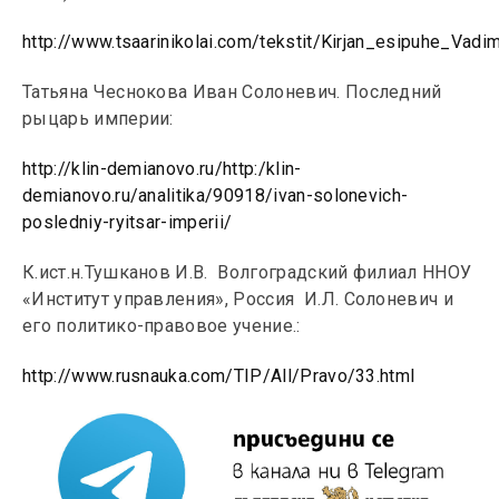
http://www.tsaarinikolai.com/tekstit/Kirjan_esipuhe_Vadi
Татьяна Чеснокова Иван Солоневич. Последний
рыцарь империи:
http://klin-demianovo.ru/http:/klin-
demianovo.ru/analitika/90918/ivan-solonevich-
posledniy-ryitsar-imperii/
К.ист.н.Тушканов И.В. Волгоградский филиал ННОУ
«Институт управления», Россия И.Л. Солоневич и
его политико-правовое учение.:
http://www.rusnauka.com/TIP/All/Pravo/33.html