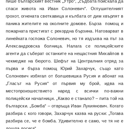
пише българският вестник „Утро“, „съдбата поискала да
спаси живота на Иван Солоневич“. Оглушителният
грохот, огнената светкавица и кълбата от дим хвърлят в
паника жителите на околните домове. Бърза помощ и
пожарната пристигат с рекордна бързина. Натоварват в
линейката госпожа Солоневич, но тя издъхва на път за
Александровска болница. Налага се полицейските
агенти да съберат останките на нещастния Михайлов в
чекмедже на бюрото. Шефът на Централния отряд за
първа и бърза помощ Юрий Захарчук, също като
Солоневич избягал от болшевишка Русия и абонат на
„Гласът на Русия“ от първия му брой, идва на
местопроизшествието наред с всички по-важни
полицейски началници. „Какво е станало? – пита той на
български. „Бомба“ – отвръща Иван Лукиянович. Когато
разбира с кого говори, Захарчук казва на руски: „Тогава
разбира се, че е бомба. Удивително е само, че тя не е
дошла досега“.