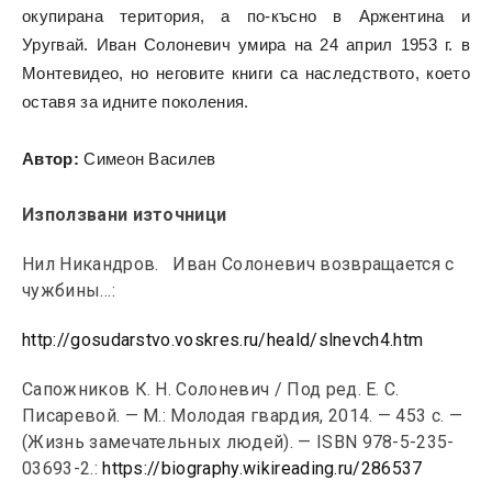
окупирана територия, а по-късно в Аржентина и
Уругвай. Иван Солоневич умира на 24 април 1953 г. в
Монтевидео, но неговите книги са наследството, което
оставя за идните поколения.
Автор:
Симеон Василев
Използвани източници
Нил Никандров. Иван Солоневич возвращается с
чужбины…:
http://gosudarstvo.voskres.ru/heald/slnevch4.htm
Сапожников К. Н. Солоневич / Под ред. Е. С.
Писаревой. — М.: Молодая гвардия, 2014. — 453 с. —
(Жизнь замечательных людей). — ISBN 978-5-235-
03693-2.:
https://biography.wikireading.ru/286537