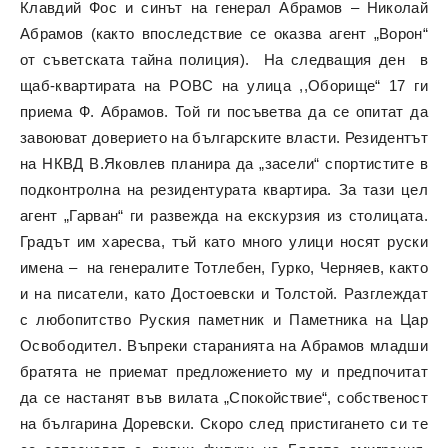
Клавдий Фос и синът на генерал Абрамов – Николай
Абрамов (както впоследствие се оказва агент „Ворон“
от съветската тайна полиция). На следващия ден в
щаб-квартирата на РОВС на улица ,,Оборище“ 17 ги
приема Ф. Абрамов. Той ги посъветва да се опитат да
завоюват доверието на българските власти. Резидентът
на НКВД В.Яковлев планира да „засели“ спортистите в
подконтролна на резидентурата квартира. За тази цел
агент „Гарван“ ги развежда на екскурзия из столицата.
Градът им харесва, тъй като много улици носят руски
имена – на генералите Тотлебен, Гурко, Черняев, както
и на писатели, като Достоевски и Толстой. Разглеждат
с любопитство Руския паметник и Паметника на Цар
Освободител. Въпреки старанията на Абрамов младши
братята не приемат предложението му и предпочитат
да се настанят във вилата „Спокойствие“, собственост
на българина Доревски. Скоро след пристигането си те