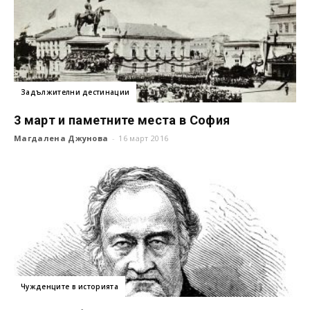
Задължителни дестинации
3 март и паметните места в София
Магдалена Джунова
-
16 март 2016
Чужденците в историята