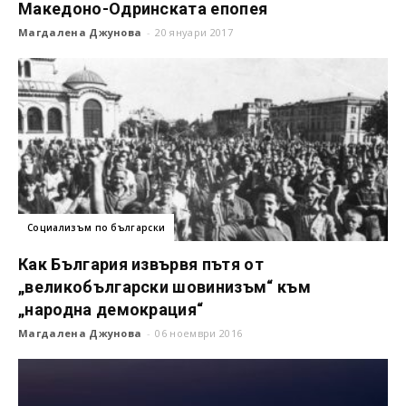
Македоно-Одринската епопея
Магдалена Джунова
-
20 януари 2017
Социализъм по български
Как България извървя пътя от
„великобългарски шовинизъм“ към
„народна демокрация“
Магдалена Джунова
-
06 ноември 2016