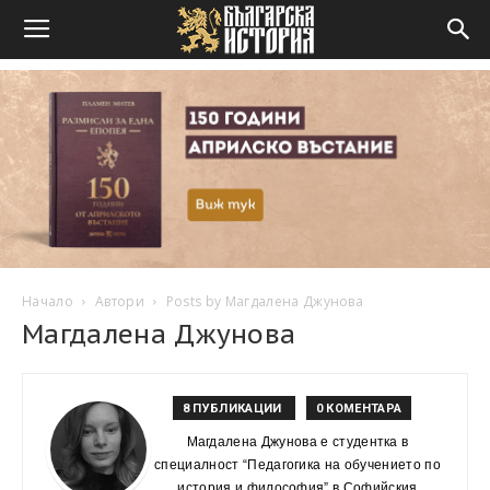
Начало
Автори
Posts by Магдалена Джунова
Магдалена Джунова
8 ПУБЛИКАЦИИ
0 КОМЕНТАРА
Магдалена Джунова е студентка в
специалност “Педагогика на обучението по
история и философия” в Софийския