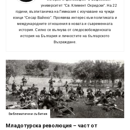
университет “Св. Климент Охридски”. На 22
години, възпитаничка на Гимназия с изучаване на чужди
езици “Сесар Вайехо”. Проявява интерес към политиката и
международните отношения в новата и съвременната
история. Силно се вълнува от следосвобожденската
история на България и личностите на българското
Възраждане.
Емблематични събития
Младотурска революция – част от