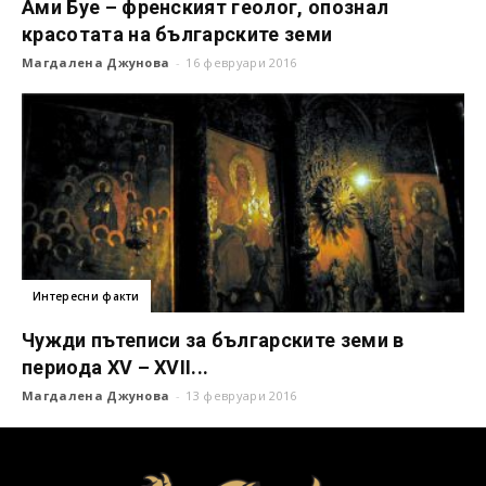
Ами Буе – френският геолог, опознал
красотата на българските земи
Магдалена Джунова
-
16 февруари 2016
Интересни факти
Чужди пътеписи за българските земи в
периода XV – XVII...
Магдалена Джунова
-
13 февруари 2016