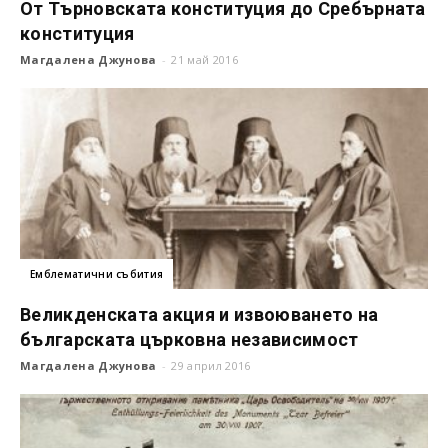
От Търновската конституция до Сребърната
конституция
Магдалена Джунова
-
21 май 2016
Емблематични събития
Великденската акция и извоюването на
българската църковна независимост
Магдалена Джунова
-
29 април 2016