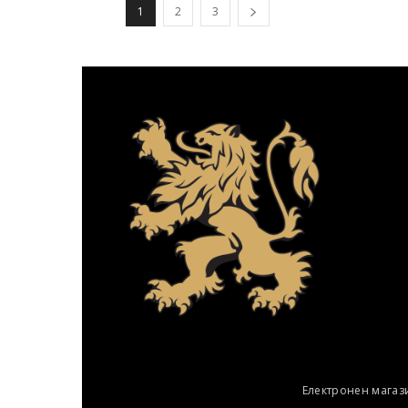
1
2
3
Електронен магаз