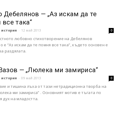
 Дебелянов — „Аз искам да те
 все така“
 история
-
12 май 2013
0
естното любовно стихотворение на Дебелянов
 е “Аз искам да те помня все така”, където основен е
за раздялата.
Вазов — „Люлека ми замириса“
 история
-
09 май 2013
0
вие и тишина лъха от тази нетрадиционна творба на
юлека ми замириса” . Основният мотив е тъгата по
 дух на младостта.