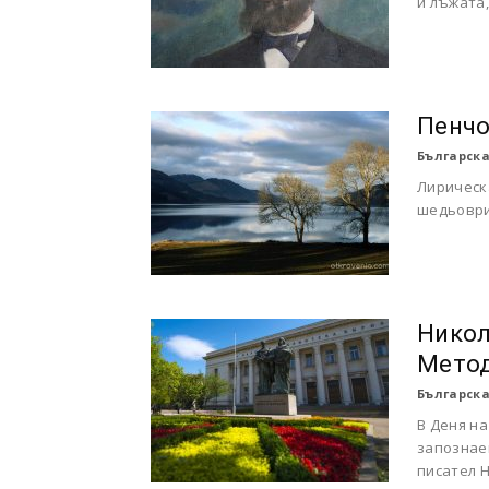
и лъжата,
Пенчо
Българска
Лирическ
шедьоври
Никол
Метод
Българска
В Деня на
запознае
писател 