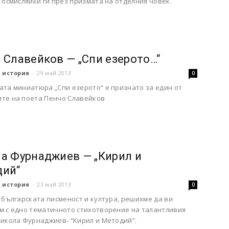
 осмисляйки ги през призмата на отделния човек.
 Славейков — „Спи езерото…“
 история
-
29 май 2013
0
ата миниатюра „Спи езерото” е признато за един от
те на поета Пенчо Славейков
а Фурнаджиев — „Кирил и
ий“
 история
-
23 май 2013
0
 българската писменост и култура, решихме да ви
м с едно тематичното стихотворение на талантливия
Никола Фурнаджиев- “Кирил и Методий”.