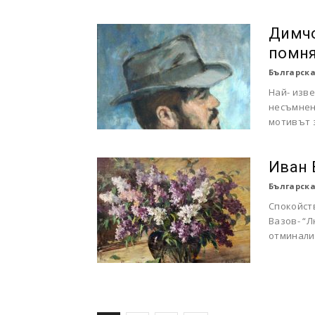
Димчо
помня
Българска
Най- изв
несъмнено
мотивът 
Иван 
Българска
Спокойст
Вазов- “Л
отминалия