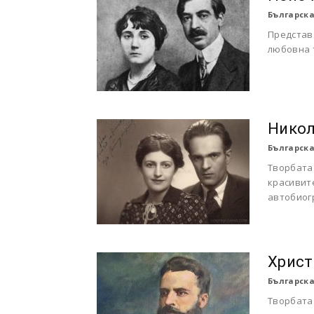
Българска
Представ
любовна 
Никол
Българска
Творбата 
красивите
автобиог
Христ
Българска
Творбата 