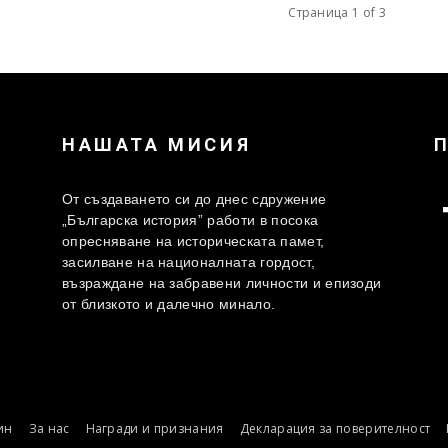
Страница 1 of 3
НАШАТА МИСИЯ
От създаването си до днес сдружение
„Българска история” работи в посока
опресняване на историческата памет,
засилване на националната гордост,
възраждане на забравени личности и епизоди
от близкото и далечно минало.
ин
За нас
Награди и признания
Декларация за поверителност