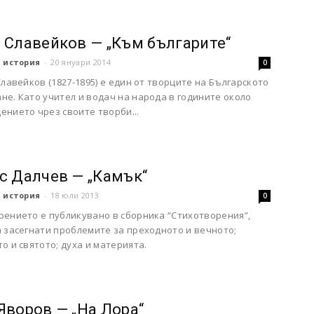
 Славейков — „Към българите“
 история
-
20 януари 2014
0
Славейков (1827-1895) е един от творците на Българското
е. Като учител и водач на народа в годините около
ението чрез своите творби...
с Далчев — „Камък“
 история
-
18 юли 2013
0
рението е публикувано в сборника “Стихотворения”,
а засегнати проблемите за преходното и вечното;
о и святото; духа и материята.
Яворов — „На Лора“