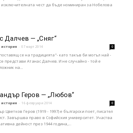
и изключителната чест да бъде номиниран за Нобелова
с Далчев — „Сняг“
 история
-
07 март 2014
0
оставящ се на традицията"- като такъв би могъл най -
се представи Атанас Далчев. И не случайно - той е
ожник на...
андър Геров — „Любов“
 история
-
16 февруари 2014
0
р Цветков Геров (1919 - 1997) е български поет, писател
ист. Завършва право в Софийския университет. Участва
ативна дейност през 1944 година,...