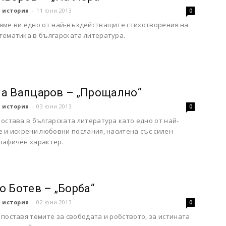
 история
-
11 юни 2013
0
яме ви едно от най-въздействащите стихотворения на
тематика в българската литература.
а Вапцаров – „Прощално“
 история
-
03 юни 2013
0
остава в българската литература като едно от най-
 и искрени любовни послания, наситена със силен
рафичен характер.
о Ботев – „Борба“
 история
-
02 юни 2013
0
поставя темите за свободата и робството, за истината