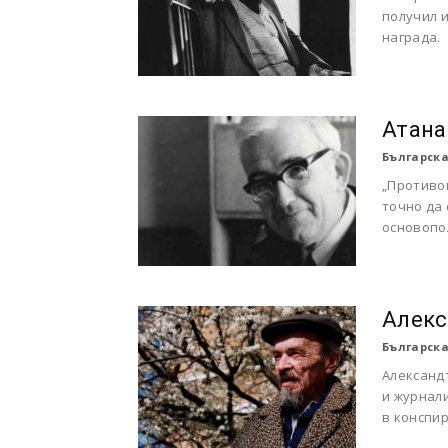
получил 
награда.
Атана
Българска
„Противоп
точно да 
основопол
Алекс
Българска
Александъ
и журнал
в конспир