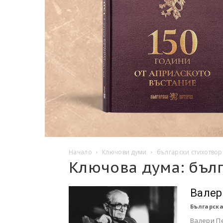
Начало
Ключови думи
български стихотво
Ключова дума: бъл
Валер
Българска
Валери Пе