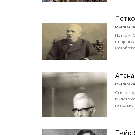
Петко
Българска
Петко Р. 
възраждан
Освобожд
Атана
Българска
Стихотво
където с
греховнот
Пейо 