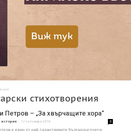
рения
гарски стихотворения
и Петров – „За хвърчащите хора“
 история
-
12 октомври 2016
0
тров е един от най-талантливите български поети,