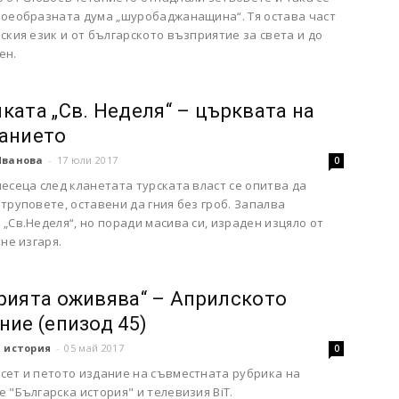
воеобразната дума „шуробаджанащина“. Тя остава част
ския език и от българското възприятие за света и до
ен.
ката „Св. Неделя“ – църквата на
анието
Иванова
-
17 юли 2017
0
есеца след кланетата турската власт се опитва да
труповете, оставени да гния без гроб. Запалва
„Св.Неделя“, но поради масива си, израден изцяло от
 не изгаря.
рията оживява“ – Априлското
ние (епизод 45)
 история
-
05 май 2017
0
сет и петото издание на съвместната рубрика на
 "Българска история" и телевизия BiT.