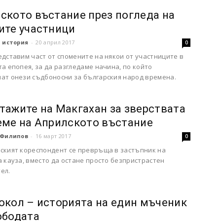
ското въстание през погледа на
ите участници
 история
-
20 април 2017
0
дставим част от спомените на някои от участниците в
а епопея, за да разгледаме начина, по който
ат онези съдбоносни за българския народ времена.
тажите на Макгахан за зверствата
еме на Априлското въстание
 Филипов
-
16 март 2017
0
ският кореспондент се превръща в застъпник на
 кауза, вместо да остане просто безпристрастен
ел.
окол – историята на един мъченик
ободата