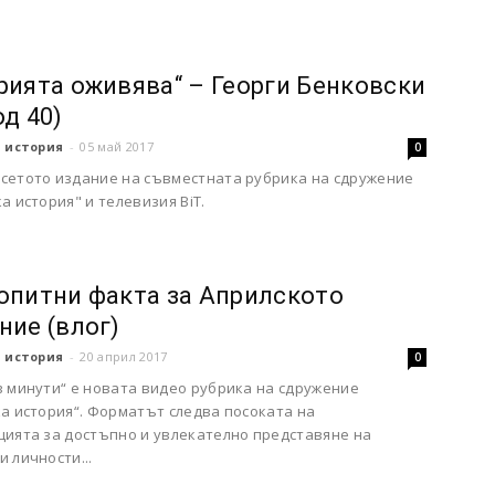
рията оживява“ – Георги Бенковски
од 40)
 история
-
05 май 2017
0
сетото издание на съвместната рубрика на сдружение
а история" и телевизия BiT.
опитни факта за Априлското
ние (влог)
 история
-
20 април 2017
0
в минути“ е новата видео рубрика на сдружение
а история“. Форматът следва посоката на
цията за достъпно и увлекателно представяне на
 личности...