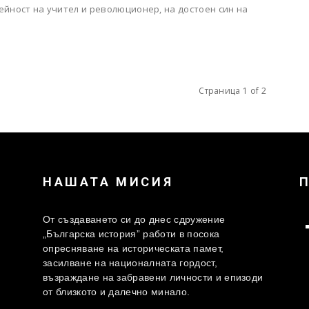
ейност на учител и революционер, на достоен син на
.
Страница 1 of 2
НАШАТА МИСИЯ
От създаването си до днес сдружение
„Българска история” работи в посока
опресняване на историческата памет,
засилване на националната гордост,
възраждане на забравени личности и епизоди
от близкото и далечно минало.