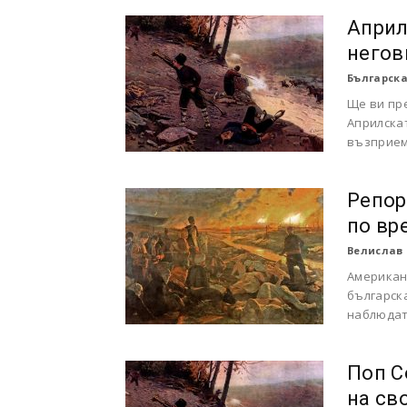
Април
негов
Българска
Ще ви пре
Априлскат
възприем
Репор
по вр
Велислав
Американ
българска
наблюдат
Поп С
на св