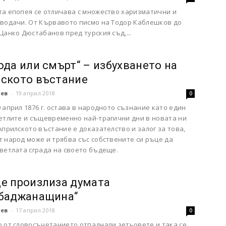
та епопея се отличава с множество харизматични и
 водачи. От Кървавото писмо на Тодор Каблешков до
Цанко Дюстабанов пред турския съд,...
ода или смърт“ – избухването на
ското въстание
чев
-
19 април 2018
0
 април 1876 г. остава в народното съзнание като един
ветлите и същевременно най-трагични дни в новата ни
Априлското въстание е доказателство и залог за това,
 народ може и трябва със собствените си ръце да
ветлата сграда на своето бъдеще.
е произлиза думата
баджанащина“
чев
-
17 април 2018
0
о от словосъчетанието отпаднали зетьовете и така се