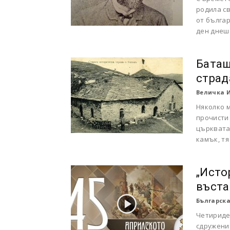
родила с
от българ
ден днеш
Баташ
страд
Величка 
Няколко м
прочисти 
църквата 
камък, тя
„Исто
въста
Българска
Четириде
сдружение