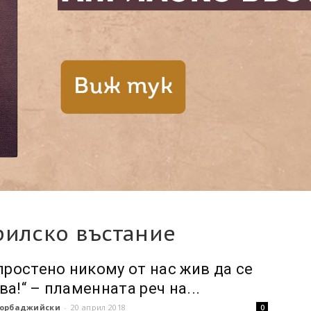
рилско въстание
 простено никому от нас жив да се
ва!“ – пламенната реч на...
орбаджийски
-
20 април 2018
0