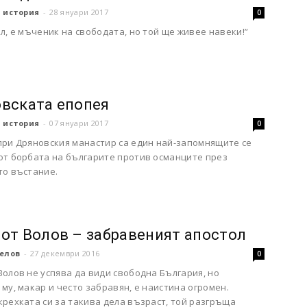
 история
-
28 януари 2017
0
л, е мъченик на свободата, но той ще живее навеки!”
вската епопея
 история
-
07 януари 2017
0
при Дряновския манастир са един най-запомнящите се
от борбата на българите против османците през
то въстание.
от Волов – забравеният апостол
елов
-
27 декември 2016
0
олов не успява да види свободна България, но
му, макар и често забравян, е наистина огромен.
рехката си за такива дела възраст, той разгръща