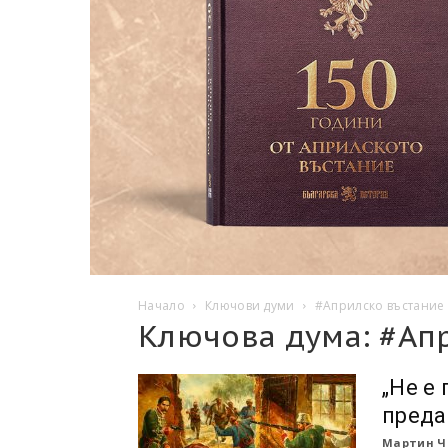
Начало
Ключови думи
#Априлско въстание
Ключова дума: #Ап
„Не е
преда
Мартин Ч