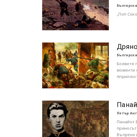
Българска
„Поп Соко
Дряно
Българска
Боевете 
моменти 
Априлско
Панай
Петър Анг
Панайот В
приносът 
Въпреки к