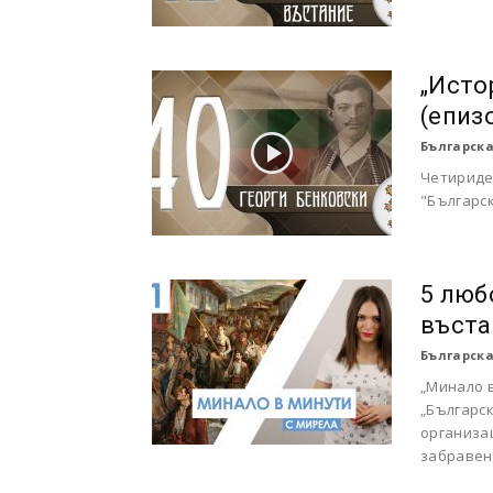
„Исто
(епиз
Българска
Четириде
"Българск
5 люб
въста
Българска
„Минало 
„Българск
организа
забравени