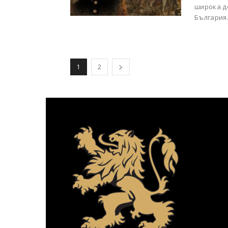
широка д
България
1
2