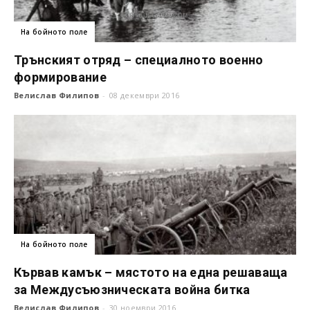
На бойното поле
Трънският отряд – специалното военно
формирование
Велислав Филипов
-
08 декември 2016
На бойното поле
Кървав камък – мястото на една решаваща
за Междусъюзническата война битка
Велислав Филипов
-
30 ноември 2016