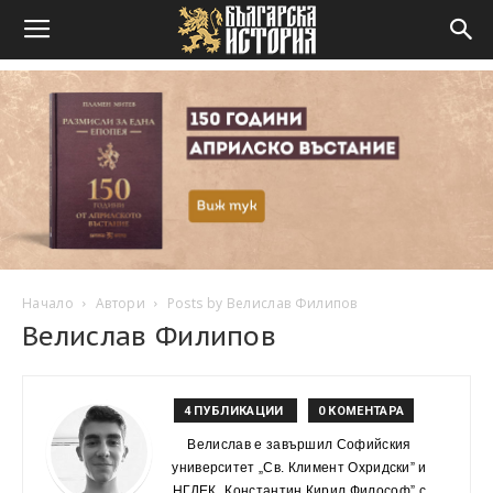
Начало
Автори
Posts by Велислав Филипов
Велислав Филипов
4 ПУБЛИКАЦИИ
0 КОМЕНТАРА
Велислав е завършил Софийския
университет „Св. Климент Охридски” и
НГДЕК „Константин Кирил Философ” с