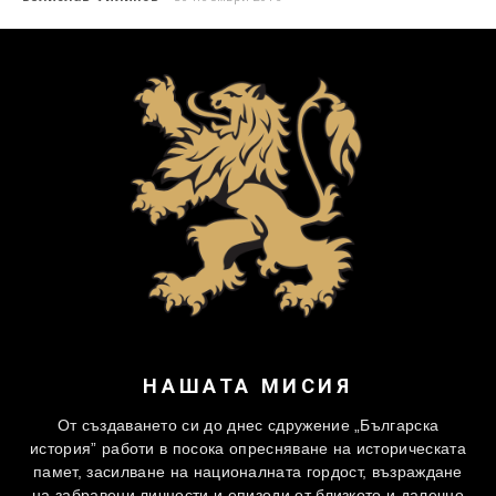
НАШАТА МИСИЯ
От създаването си до днес сдружение „Българска
история” работи в посока опресняване на историческата
памет, засилване на националната гордост, възраждане
на забравени личности и епизоди от близкото и далечно