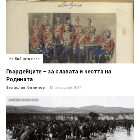
На бойното поле
Гвардейците – за славата и честта на
Родината
Велислав Филипов
-
13 февруари 2017