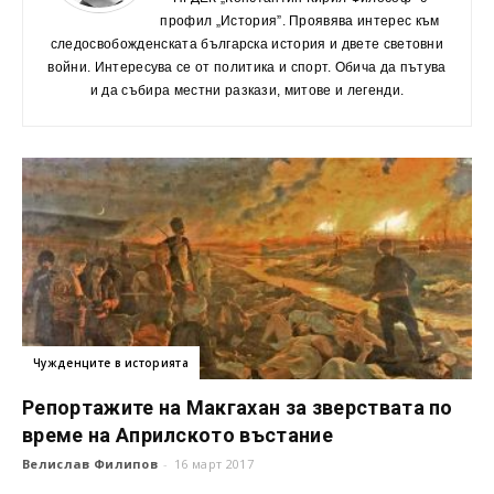
профил „История”. Проявява интерес към
следосвобожденската българска история и двете световни
войни. Интересува се от политика и спорт. Обича да пътува
и да събира местни разкази, митове и легенди.
Чужденците в историята
Репортажите на Макгахан за зверствата по
време на Априлското въстание
Велислав Филипов
-
16 март 2017