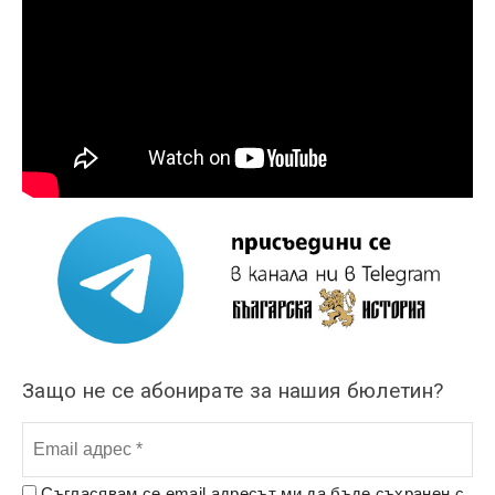
Защо не се абонирате за нашия бюлетин?
Съгласявам се email адресът ми да бъде съхранен с