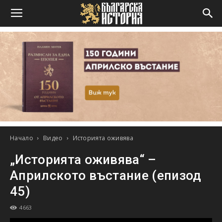
Начало
Видео
Историята оживява
„Историята оживява“ –
Априлското въстание (епизод
45)
4663