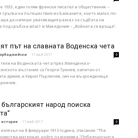
е 1933, един голям френски писател и общественик –
 тръгва на пътешествие из Балканите, което малко по-
 кара да напише ужасяващия разказ за съдбата на
 под сръбска власт в Македония – „Войната се връща“.
ят път на славната Воденска чета
орбаджийски
-
17 май 2017
0
тели на Воденската чета през Илинденско-
енското въстание са Георги Тренев, капитан от
ата армия, и Кирил Пърличев, син на възрожденеца
ърличев.
 българският народ поиска
та“
 история
-
17 май 2017
0
, излязъл на 8 февруари 1913 година, списание "The
 помества материал, който озаглавява "Победоносната