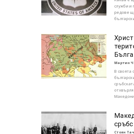
служби и
редове щ
българск
Христ
терит
Бълга
Мартин Ч
В своята 
българск
сръбскат
отхвърля
Македони
Макед
сръбс
Стоян Та