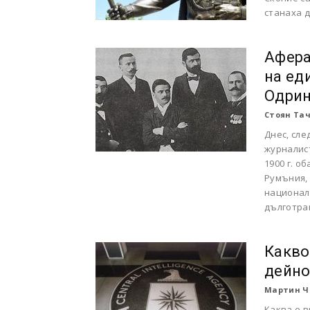
станаха д
Афера
на ед
Одри
Стоян Та
Днес, сле
журналист
1900 г. о
Румъния, 
национал
дълготра
Какво
дейно
Мартин Ч
Каква е 