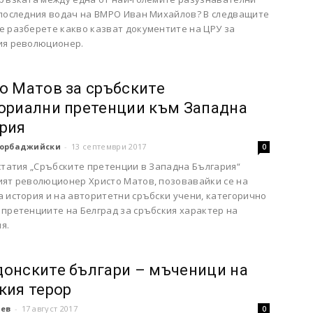
 последния водач на ВМРО Иван Михайлов? В следващите
е разберете какво казват документите на ЦРУ за
ия революционер.
о Матов за сръбските
ориални претенции към Западна
рия
орбаджийски
-
13 септември 2017
0
статия „Сръбските претенции в Западна България“
ият революционер Христо Матов, позовавайки се на
а история и на авторитетни сръбски учени, категорично
 претенциите на Белград за сръбския характер на
я.
онските българи – мъченици на
кия терор
чев
-
17 август 2017
0