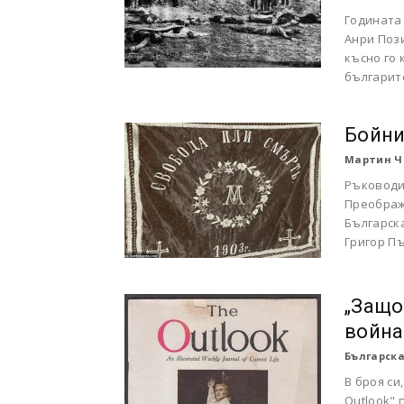
Годината 
Анри Пози
късно го
българите
Бойни
Мартин Ч
Ръководи
Преображ
Българск
Григор П
„Защо
война
Българска
В броя си
Outlook"