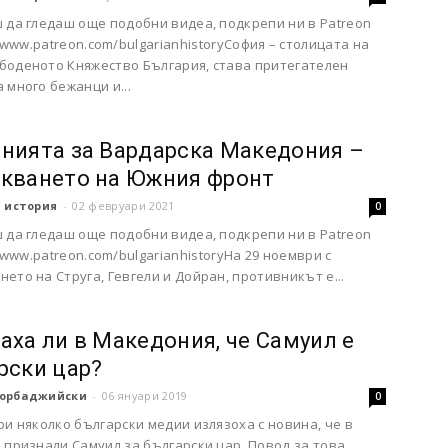
ш да гледаш още подобни видеа, подкрепи ни в Patreon
/www.patreon.com/bulgarianhistoryСофия – столицата на
боденото Княжество България, става притегателен
 много бежанци и...
нията за Вардарска Македония –
кването на Южния фронт
 история
-
02 февруари 2021
0
 да гледаш още подобни видеа, подкрепи ни в Patreon
/www.patreon.com/bulgarianhistory​На 29 ноември с
ето на Струга, Гевгели и Дойран, противникът е...
аха ли в Македония, че Самуил е
рски цар?
орбаджийски
-
06 януари 2019
0
ри няколко български медии излязоха с новина, че в
 признали Самуил за български цар. Повод за това