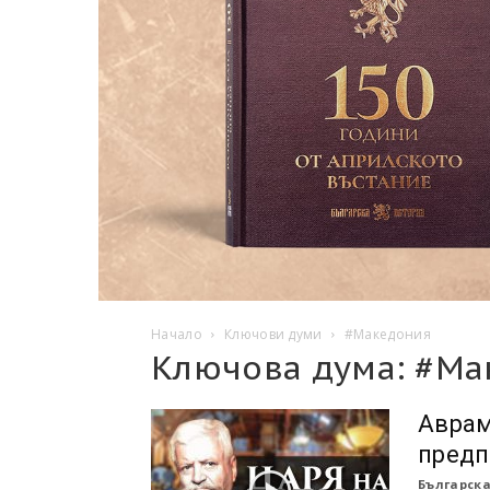
Начало
Ключови думи
#Македония
Ключова дума: #Ма
Аврам
предп
Българска