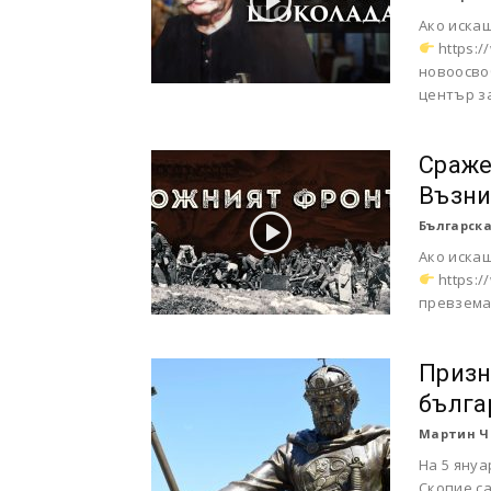
Ако иска
https:/
новоосво
център за
Сраже
Възни
Българска
Ако искаш
https:/
превземан
Призн
бълга
Мартин Ч
На 5 януа
Скопие са