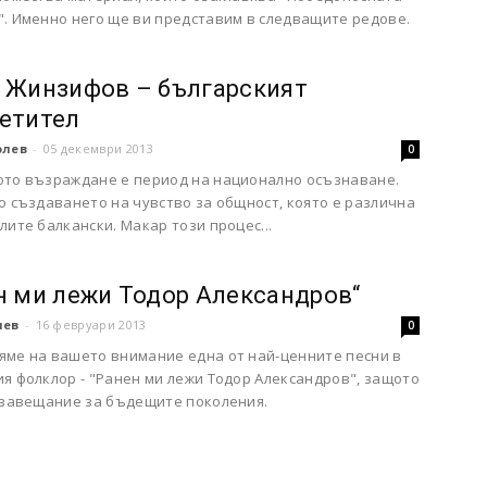
". Именно него ще ви представим в следващите редове.
 Жинзифов – българският
етител
олев
-
05 декември 2013
0
ото възраждане е период на национално осъзнаване.
о създаването на чувство за общност, която е различна
лите балкански. Макар този процес...
н ми лежи Тодор Александров“
чев
-
16 февруари 2013
0
яме на вашето внимание една от най-ценните песни в
я фолклор - "Ранен ми лежи Тодор Александров", защото
о завещание за бъдещите поколения.