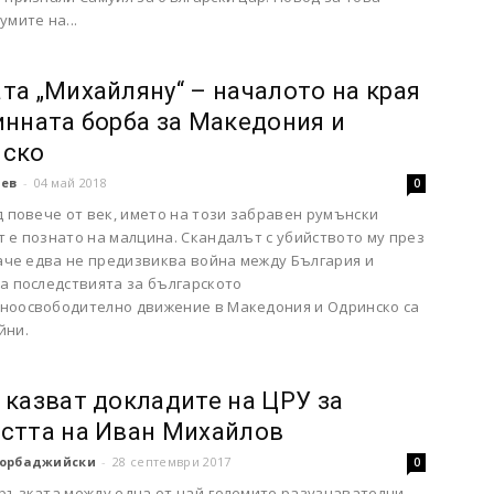
умите на...
та „Михайляну“ – началото на края
инната борба за Македония и
нско
чев
-
04 май 2018
0
д повече от век, името на този забравен румънски
 е познато на малцина. Скандалът с убийството му през
баче едва не предизвиква война между България и
а последствията за българското
ноосвободително движение в Македония и Одринско са
йни.
 казват докладите на ЦРУ за
стта на Иван Михайлов
орбаджийски
-
28 септември 2017
0
връзката между една от най-големите разузнавателни