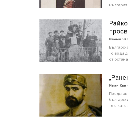
България
Райко
просв
Ивомир К
Българск
То води д
от остана
„Ране
Иван Кън
Представ
български
тя е кат