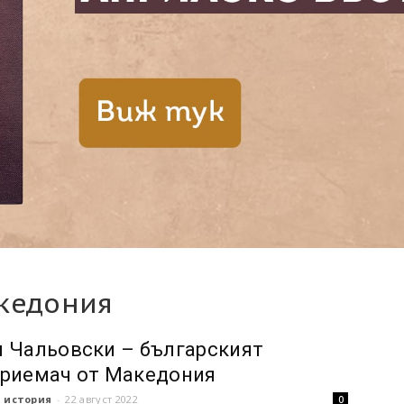
кедония
 Чальовски – българският
риемач от Македония
 история
-
22 август 2022
0