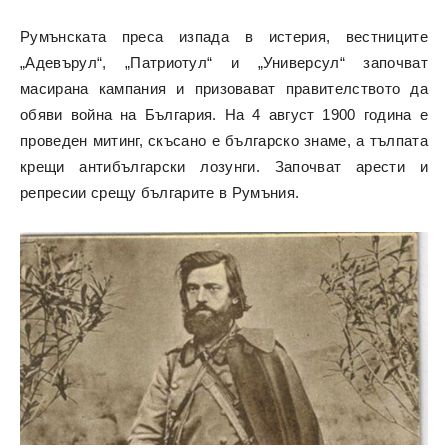
Румънската преса изпада в истерия, вестниците
„Адевърул“, „Патриотул“ и „Универсул“ започват
масирана кампания и призовават правителството да
обяви война на България. На 4 август 1900 година е
проведен митинг, скъсано е българско знаме, а тълпата
крещи антибългарски лозунги. Започват арести и
репресии срещу българите в Румъния.