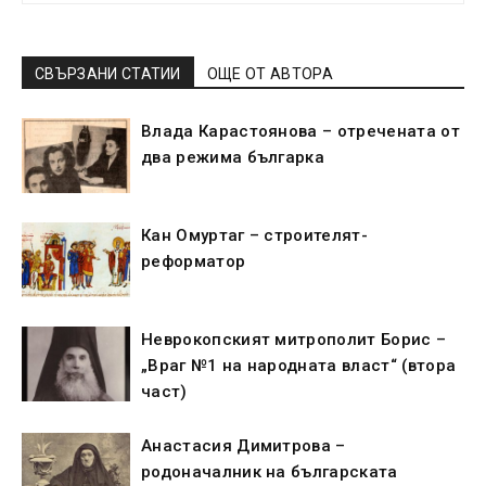
СВЪРЗАНИ СТАТИИ
ОЩЕ ОТ АВТОРА
Влада Карастоянова – отречената от
два режима българка
Кан Омуртаг – строителят-
реформатор
Неврокопският митрополит Борис –
„Враг №1 на народната власт“ (втора
част)
Анастасия Димитрова –
родоначалник на българската