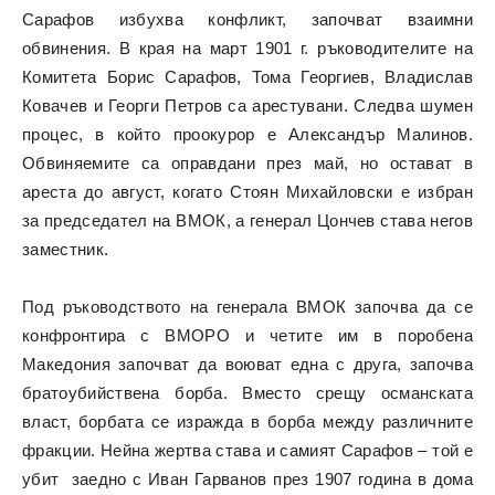
Сарафов избухва конфликт, започват взаимни
обвинения. В края на март 1901 г. ръководителите на
Комитета Борис Сарафов, Тома Георгиев, Владислав
Ковачев и Георги Петров са арестувани. Следва шумен
процес, в който проокурор е Александър Малинов.
Обвиняемите са оправдани през май, но остават в
ареста до август, когато Стоян Михайловски е избран
за председател на ВМОК, а генерал Цончев става негов
заместник.
Под ръководството на генерала ВМОК започва да се
конфронтира с ВМОРО и четите им в поробена
Македония започват да воюват една с друга, започва
братоубийствена борба. Вместо срещу османската
власт, борбата се изражда в борба между различните
фракции. Нейна жертва става и самият Сарафов – той е
убит заедно с Иван Гарванов през 1907 година в дома