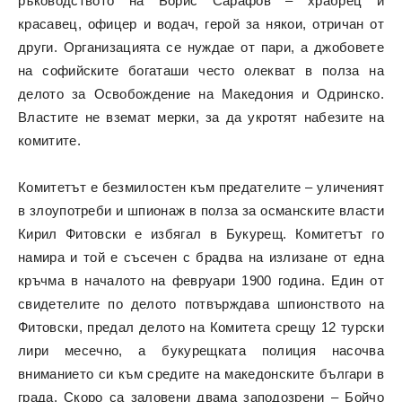
ръководството на Борис Сарафов – храбрец и
красавец, офицер и водач, герой за някои, отричан от
други. Организацията се нуждае от пари, а джобовете
на софийските богаташи често олекват в полза на
делото за Освобождение на Македония и Одринско.
Властите не вземат мерки, за да укротят набезите на
комитите.
Комитетът е безмилостен към предателите – уличеният
в злоупотреби и шпионаж в полза за османските власти
Кирил Фитовски е избягал в Букурещ. Комитетът го
намира и той е съсечен с брадва на излизане от една
кръчма в началото на февруари 1900 година. Един от
свидетелите по делото потвърждава шпионството на
Фитовски, предал делото на Комитета срещу 12 турски
лири месечно, а букурещката полиция насочва
вниманието си към средите на македонските българи в
града. Скоро са заловени двама заподозрени – Бойчо