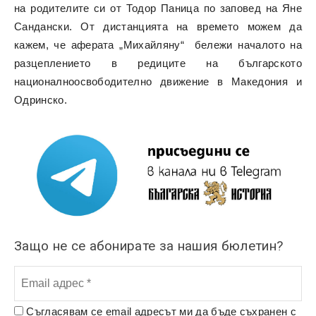
на родителите си от Тодор Паница по заповед на Яне
Сандански. От дистанцията на времето можем да
кажем, че аферата „Михайляну“ бележи началото на
разцеплението в редиците на българското
националноосвободително движение в Македония и
Одринско.
Защо не се абонирате за нашия бюлетин?
Съгласявам се email адресът ми да бъде съхранен с