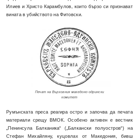
Илиев и Христо Карамбулов, които бързо си признават
вината в убийството на Фитовски.
Печат на Върховния македоно-одрински
комитет
Румънската преса реагира остро и започва да печата
материали срещу ВМОК. Особено активен е вестник
„Пенинсула Балканика“ („Балкански полуостров“) на
Стефан Михайляну, куцовлах от Македония, бивш