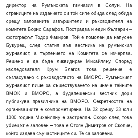
директор на Румънската гимназия в Солун. На
страниците на изданието си той сипе обида след обида
срещу заловените извършители и ръководителя на
комитета Борис Сарафов. Пострадва и един българин –
фотографът Тодор Факиров. Той е помолен да напусне
Букурещ след статия във вестника на румънския
журналист, а търпението на Комитета се изчерпва.
Решено е да бъде ликвидиран Михайляну. Според
изследователя Крум Благов това решение е
съгласувано с ръководството на ВМОРО. Румънският
журналист пише за съществуването на иначе тайните
ВМОК и ВМОРО, а будапещенски вестник дори
публикува правилника на ВМОРО. Секретността на
организациите е компрометирана. На 22 срещу 23 юли
1900 година Михайляну е застрелян. Скоро след това
убиецът е заловен – това е Стоян Димитров от Скопие,
който издава съучастниците си. Те са заловени.