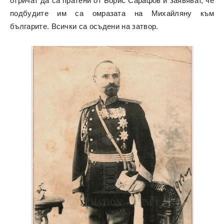
отричат да са пратени от Борис Сарафов и заявяват, че
подбудите им са омразата на Михайляну към
българите. Всички са осъдени на затвор.