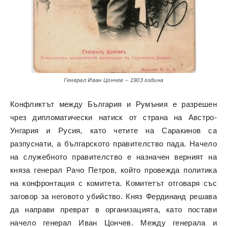
Генерал Иван Цончев – 1903 година
Конфликтът между България и Румъния е разрешен
чрез дипломатически натиск от страна на Австро-
Унгария и Русия, като четите на Саракинов са
разпуснати, а българското правителство пада. Начело
на служебното правителство е назначен верният на
княза генерал Рачо Петров, който провежда политика
на конфронтация с комитета. Комитетът отговаря със
заговор за неговото убийство. Княз Фердинанд решава
да направи преврат в организацията, като постави
начело генерал Иван Цончев. Между генерала и