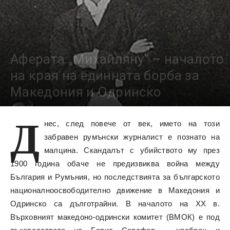
Аферата „Михайляну“ – началото
на края на единната борба за
Македония и Одринско
4158
Д
нес, след повече от век, името на този
забравен румънски журналист е познато на
малцина. Скандалът с убийството му през
1900 година обаче не предизвиква война между
България и Румъния, но последствията за българското
националноосвободително движение в Македония и
Одринско са дълготрайни. В началото на ХХ в.
Върховният македоно-одрински комитет (ВМОК) е под