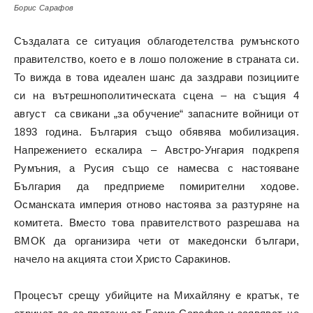
Борис Сарафов
Създалата се ситуация облагодетелства румънското
правителство, което е в лошо положение в страната си.
То вижда в това идеален шанс да заздрави позициите
си на вътрешнополитическата сцена – на същия 4
август са свикани „за обучение“ запасните войници от
1893 година. България също обявява мобилизация.
Напрежението ескалира – Австро-Унгария подкрепя
Румъния, а Русия също се намесва с настояване
България да предприеме помирителни ходове.
Османската империя отново настоява за разтуряне на
комитета. Вместо това правителството разрешава на
ВМОК да организира чети от македонски българи,
начело на акцията стои Христо Саракинов.
Процесът срещу убийците на Михайляну е кратък, те