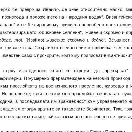
бързо се превръща Ивайло, се знае относително малко, м
произхода и положението на „народния водач“. Византийската
лащане“ и не без ирония му приписва неособено ласкателния
арактеризира като „обикновен селянин“, живеещ скромно и до
одове, той
(Ивайло)
живееше скромно и бедно“.
Всъщност 
откриването на Свърлижкото евангелие в приписка към кое
 известен само с прякорите, които му приписват византийски
 върху изследвания, които се стремят да „превърнат“ И
е ефимерни. По-умерено преразглеждане на неговия произход
към прослойката на военизираното население, живеещо в И
. Нещо повече, тази военизирана прослойка разполага с нужн
година, а последвалата им враждебност към управлението н
владетел отваря вратите за татарските безчинства. Така това
лкото селско въстание, тъй като към него постепенно се присъ
ло срещу татарите отново пише хронистът Георги Пахимер: