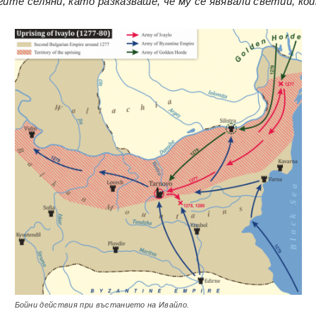
гите селяни, като разказваше, че му се явявали светии, к
Бойни действия при въстанието на Ивайло.