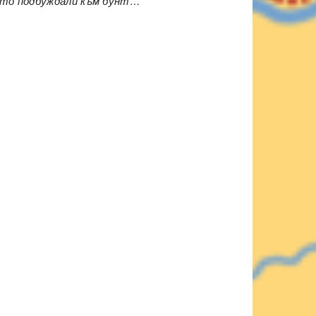
оито подбуждали към бунт…“