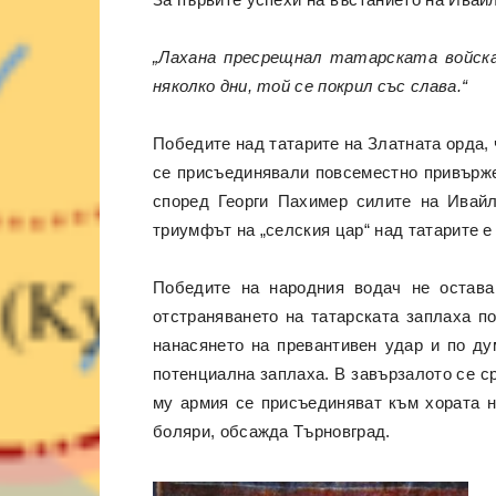
„Лахана пресрещнал татарската войска,
няколко дни, той се покрил със слава.“
Победите над татарите на Златната орда, 
се присъединявали повсеместно привърже
според Георги Пахимер силите на Ивайло
триумфът на „селския цар“ над татарите е
Победите на народния водач не остава
отстраняването на татарската заплаха п
нанасянето на превантивен удар и по ду
потенциална заплаха. В завързалото се ср
му армия се присъединяват към хората н
боляри, обсажда Търновград.