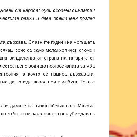
 „човек от народа“ буди особени симпатии
ческите рамки и дава обективен поглед
ката държава. Славните години на могъщата
, сякаш вече са само меланхоличен спомен
вни вандалства от страна на татарите от
о естествено води до прогресивната загуба
нтропия, в която се намира държавата,
ние да поведе народа си към бунт. Това е
о по думите на византийския поет Михаил
 по който този загадъчен човек убеждава в