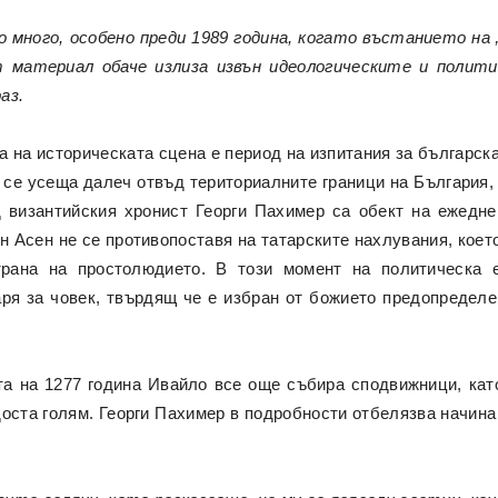
ало много, особено преди 1989 година, когато въстанието на
материал обаче излиза извън идеологическите и полити
аз.
ва на историческата сцена е период на изпитания за българс
 се усеща далеч отвъд териториалните граници на България
д византийския хронист Георги Пахимер са обект на ежедне
 Асен не се противопоставя на татарските нахлувания, коет
трана на простолюдието. В този момент на политическа е
аря за човек, твърдящ че е избран от божието предопределе
та на 1277 година Ивайло все още събира сподвижници, кат
доста голям. Георги Пахимер в подробности отбелязва начина