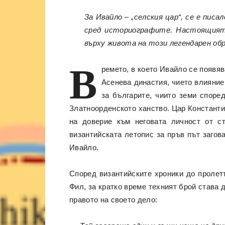
За Ивайло – „селския цар“, се е пис
сред историографите. Настоящият 
върху живота на този легендарен обр
В
ремето, в което Ивайло се появя
Асенева династия, чието влияние
за българите, чиито земи споре
Златноорденското ханство. Цар Константин
на доверие към неговата личност от с
византийската летопис за пръв път загов
Ивайло.
Според византийските хроники до пролет
Фил, за кратко време техният брой става 
правото на своето дело: