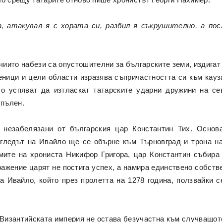
 атакувал я с хората си, разбил я съкрушително, а посл
чиито набези са опустошителни за българските земи, издига
ници и цели области изразява съпричастността си към кауза
 успяват да изтласкат татарските ударни дружини на сев
 пълен.
 незабелязани от българския цар Константин Тих. Основа
огледът на Ивайло ще се обърне към Търновград и трона н
мите на хрониста Никифор Григора, цар Константин събира
ажение царят не постига успех, а намира единствено собств
а Ивайло, който през пролетта на 1278 година, ползвайки с
Византийската империя не остава безучастна към случващот