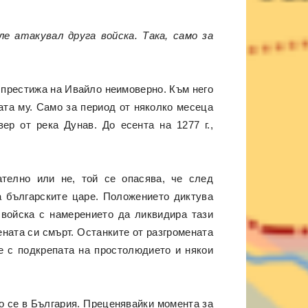
е атакувал друга войска. Така, само за
т престижа на Ивайло неимоверно. Към него
та му. Само за период от няколко месеца
ер от река Дунав. До есента на 1277 г.,
телно или не, той се опасява, че след
а българските царе. Положението диктува
 войска с намерението да ликвидира тази
ената си смърт. Останките от разгромената
е с подкрепата на простолюдието и някои
о се в България. Преценявайки момента за