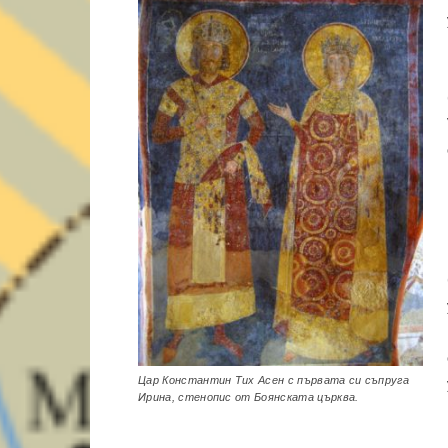
Цар Константин Тих Асен с първата си съпруга
Ирина, стенопис от Боянската църква.