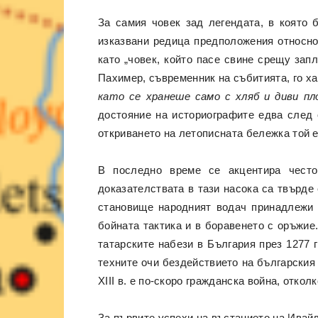
За самия човек зад легендата, в която 
изказвани редица предположения относно 
като „човек, който пасе свине срещу зап
Пахимер, съвременник на събитията, го х
като се хранеше само с хляб и диви пл
достояние на историографите едва след 
откриването на летописната бележка той е
В последно време се акцентира често
доказателствата в тази насока са твърд
становище народният водач принадлежи 
бойната тактика и в боравенето с оръжие
татарските набези в България през 1277 
техните очи бездействието на българския 
XIII в. е по-скоро гражданска война, отко
За първите успехи на въстанието на Ивай