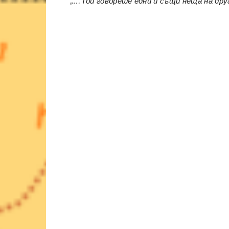
„…Той говореше едни и същи неща на дру