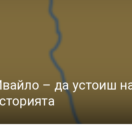
Ивайло – да устоиш н
историята