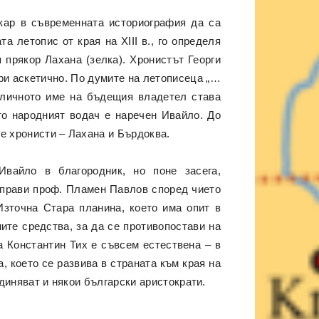
акар в съвременната историография да са
 летопис от края на XIII в., го определя
 прякор Лахана (зелка). Хронистът Георги
ри аскетично. По думите на летописеца „…
личното име на бъдещия владетел става
то народният водач е наречен Ивайло. До
те хронисти – Лахана и Бърдоква.
вайло в благородник, но поне засега,
 прави проф. Пламен Павлов според чието
зточна Стара планина, което има опит в
ите средства, за да се противопостави на
а Константин Тих е съвсем естествена – в
, което се развива в страната към края на
единяват и някои български аристократи.