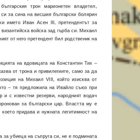
българския трон марионетен владетел,
 си за сина на висшия български болярин
и името Иван Асен III, претендентът за
 византийска войска зад гърба си. Михаил
ният от него претендент бил родственик на
ицията на вдовицата на Константин Тих –
азва от трона и привилегиите, само за да
озиция на Михаил VIII, който изисква от
ото – тя предложила на Ивайло съюз при
р и с известни резерви, народният водач
оронован за български цар. Властта му е
, което придава и нужната легитимност на
а за убиеца на съпруга си, не е подмината