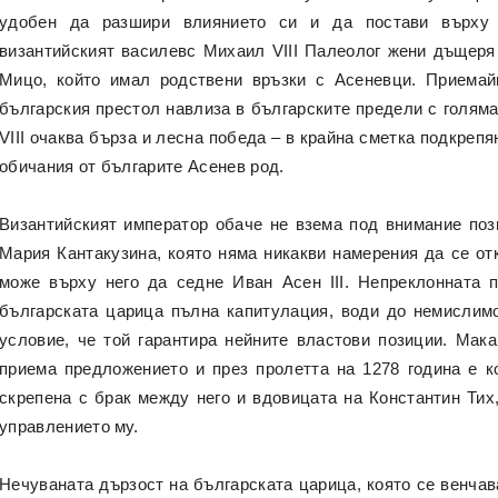
удобен да разшири влиянието си и да постави върху 
византийският василевс Михаил VIII Палеолог жени дъщеря
Мицо, който имал родствени връзки с Асеневци. Приемайк
българския престол навлиза в българските предели с голяма
VIII очаква бърза и лесна победа – в крайна сметка подкрепя
обичания от българите Асенев род.
Византийският император обаче не взема под внимание поз
Мария Кантакузина, която няма никакви намерения да се отк
може върху него да седне Иван Асен III. Непреклонната п
българската царица пълна капитулация, води до немислим
условие, че той гарантира нейните властови позиции. Мака
приема предложението и през пролетта на 1278 година е к
скрепена с брак между него и вдовицата на Константин Тих
управлението му.
Нечуваната дързост на българската царица, която се венчав