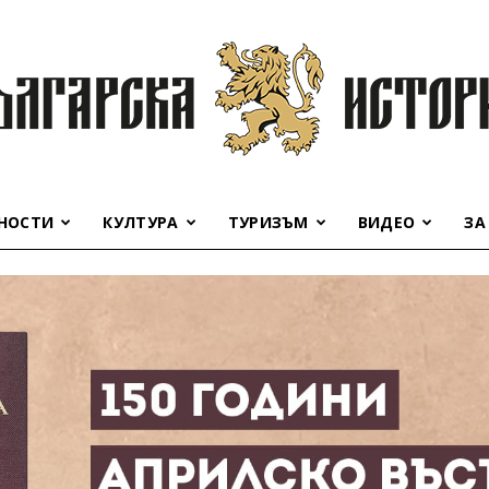
НОСТИ
КУЛТУРА
ТУРИЗЪМ
ВИДЕО
ЗА
Българска
история