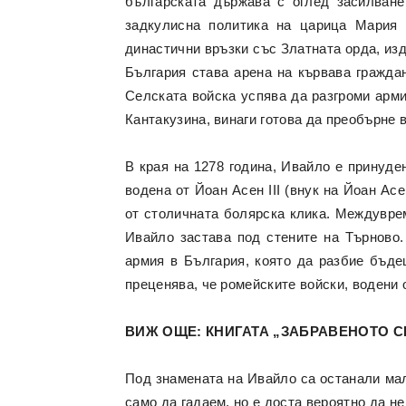
българската държава с оглед засилване
задкулисна политика на царица Мария 
династични връзки със Златната орда, из
България става арена на кървава граждан
Селската войска успява да разгроми арми
Кантакузина, винаги готова да преобърне 
В края на 1278 година, Ивайло е принуден
водена от Йоан Асен III (внук на Йоан Асе
от столичната болярска клика. Междуврем
Ивайло застава под стените на Търново.
армия в България, която да разбие бъде
преценява, че ромейските войски, водени 
ВИЖ ОЩЕ: КНИГАТА „ЗАБРАВЕНОТО 
Под знамената на Ивайло са останали мал
само да гадаем, но е доста вероятно да н