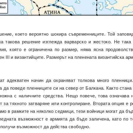
ение, което вероятно шокира съвременниците. Той заповя
а такова решение изглежда варварско и жестоко. Не така
мия, която е ограничена по размер, няма ясна продоволст
н III и византийците. Размерът на пленената византийска ар
мат адекватен начин да охраняват толкова много пленници
а да поведе пленниците си на север от Балкана. Както стан
можна с наличните средства. Нещо повече, това означава 
 за тяхното затваряне или контролиране. Втората опция е 
само в рамките на няколко седмици, тези войници могат да б
едната възможност е армията да бъде заличена, като по 
 получи възможност да действа свободно.