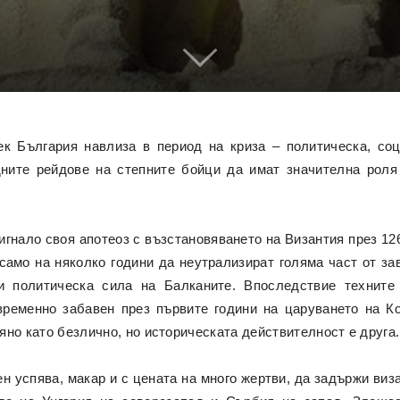
век България навлиза в период на криза – политическа, со
ните рейдове на степните бойци да имат значителна роля
гнало своя апотеоз с възстановяването на Византия през 12
само на няколко години да неутрализират голяма част от зав
и политическа сила на Балканите. Впоследствиe техните
временно забавен през първите години на царуването на Ко
но като безлично, но историческата действителност е друга.
н успява, макар и с цената на много жертви, да задържи виз