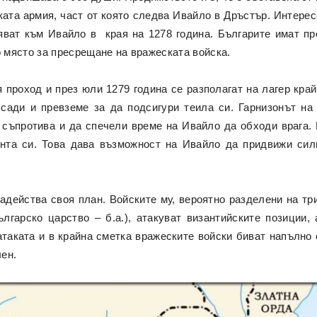
ската армия, част от която следва Ивайло в Дръстър. Интерес
няват към Ивайло в края на 1278 година. Българите имат пр
място за пресрещане на вражеската войска.
 проход и през юли 1279 година се разполагат на лагер край
ади и превземе за да подсигури теила си. Гарнизонът на
 съпротива и да спечели време на Ивайло да обходи врага. 
нта си. Това дава възможност на Ивайло да придвижи сил
адейства своя план. Войските му, вероятно разделени на тр
гарско царство – б.а.), атакуват византийските позиции,
таката и в крайна сметка вражеските войски биват напълно
лен.