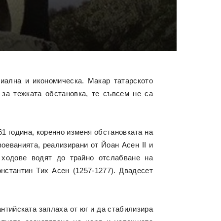
циална и икономическа. Макар татарското
 за тежката обстановка, те съвсем не са
61 година, коренно изменя обстановката на
оеванията, реализирани от Йоан Асен II и
 ходове водят до трайно отслабване на
нстантин Тих Асен (1257-1277). Двадесет
антийската заплаха от юг и да стабилизира