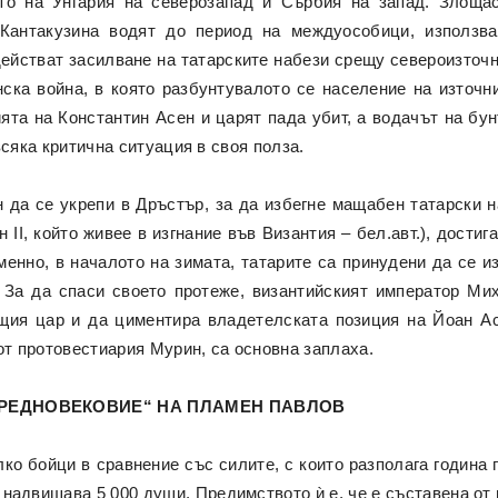
то на Унгария на северозапад и Сърбия на запад. Злоща
Кантакузина водят до период на междуособици, използван
действат засилване на татарските набези срещу североизточн
ска война, в която разбунтувалото се население на източн
ята на Константин Асен и царят пада убит, а водачът на бун
всяка критична ситуация в своя полза.
 да се укрепи в Дръстър, за да избегне мащабен татарски н
н II, който живее в изгнание във Византия – бел.авт.), дости
енно, в началото на зимата, татарите са принудени да се из
 За да спаси своето протеже, византийският император Ми
щия цар и да циментира владетелската позиция на Йоан Асе
от протовестиария Мурин, са основна заплаха.
СРЕДНОВЕКОВИЕ“ НА ПЛАМЕН ПАВЛОВ
ко бойци в сравнение със силите, с които разполага година 
е надвишава 5 000 души. Предимството ѝ е, че е съставена от