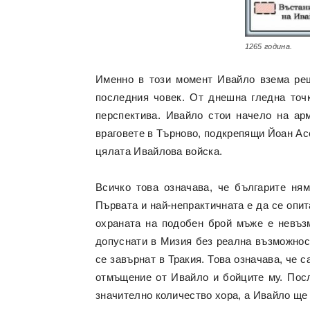
1265 година.
Именно в този момент Ивайло взема реш
последния човек. От днешна гледна точк
перспектива. Ивайло стои начело на ар
враговете в Търново, подкрепящи Йоан Асе
цялата Ивайлова войска.
Всичко това означава, че българите ня
Първата и най-непрактичната е да се опит
охраната на подобен брой мъже е невъз
допуснати в Мизия без реална възможност
се завърнат в Тракия. Това означава, че 
отмъщение от Ивайло и бойците му. Посл
значително количество хора, а Ивайло ще