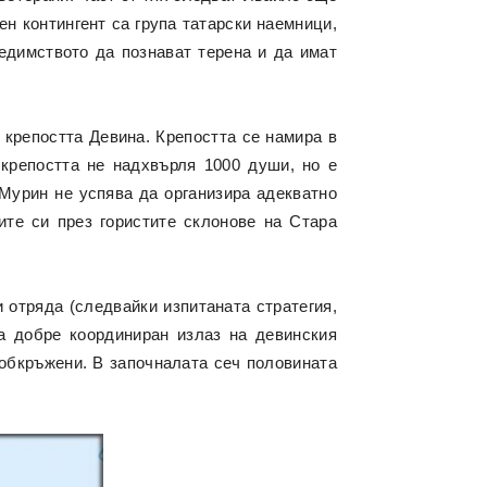
ен контингент са група татарски наемници,
едимството да познават терена и да имат
 крепостта Девина. Крепостта се намира в
 крепостта не надхвърля 1000 души, но е
Мурин не успява да организира адекватно
ите си през гористите склонове на Стара
и отряда (следвайки изпитаната стратегия,
 а добре координиран излаз на девинския
 обкръжени. В започналата сеч половината