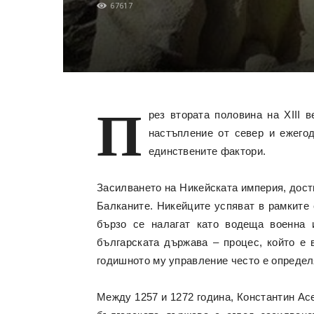
67617
П
рез втората половина на XIII 
настъпление от север и ежегод
единствените фактори.
Засилването на Никейската империя, дости
Балканите. Никейците успяват в рамките 
бързо се налагат като водеща военна 
българската държава – процес, който е 
годишното му управление често е определя
Между 1257 и 1272 година, Константин Асе