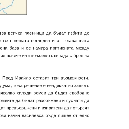
два всички пленници да бъдат избити до
 стоят нещата погледнати от тогавашната
вена база и се намира притисната между
мия повече или по-малко съвпада с броя на
. Пред Ивайло остават три възможности.
а дума, това решение е неадекватно защото
няколко хиляди ромеи да бъдат свободно
ромеите да бъдат разоръжени и пуснати да
ъдат превъоръжени и изпратени да потърсят
този начин василевса бъде лишен от едно