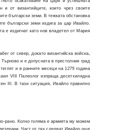
стното осакатяване на царя и успешната
 и от византийците, които чрез своите
ите български земи. В тежката обстановка
ите български земи издига за цар Ивайло.
та е издигнат като нов владетел от Мария
абег от север, докато византийска войска,
га Търново и е допусната в престолния град
теглят и в ранните месеци на 1279 година
хаил VIII Палеолог изпраща десетхилядна
н III. В тази ситуация, Ивайло правилно
по-рано. Колко голяма е армията му можем
 ветерани. Част от тях следват Ивайло още