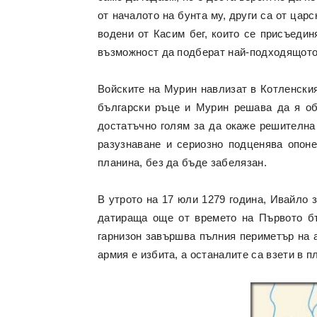
от началото на бунта му, други са от цар
водени от Касим бег, които се присъеди
възможност да подберат най-подходящото 
Войските на Мурин навлизат в Котленския
български ръце и Мурин решава да я обс
достатъчно голям за да окаже решителна
разузнаване и сериозно подценява опоне
планина, без да бъде забелязан.
В утрото на 17 юли 1279 година, Ивайло з
датираща още от времето на Първото бъл
гарнизон завършва пълния периметър на а
армия е избита, а останалите са взети в п