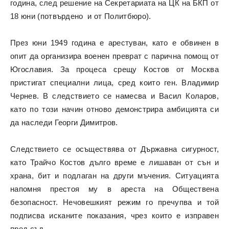
година, след решение на Секретариата на ЦК на БКП от
18 юни (потвърдено и от Политбюро).
През юни 1949 година е арестуван, като е обвинен в
опит да организира военен преврат с парична помощ от
Югославия. За процеса срещу Костов от Москва
пристигат специални лица, сред които ген. Владимир
Чернев. В следствието се намесва и Васил Коларов,
като по този начин отново демонстрира амбицията си
да наследи Георги Димитров.
Следствието се осъществява от Държавна сигурност,
като Трайчо Костов дълго време е лишаван от сън и
храна, бит и подлаган на други мъчения. Ситуацията
напомня престоя му в ареста на Обществена
безопасност. Нечовешкият режим го пречупва и той
подписва исканите показания, чрез които е изправен
пред съд.