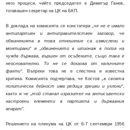
него процеси, чийто председател е Димитър Ганев,
тогавашен секретар на ЦК на БКП.
В доклада на комисията се констатира
„че не е имало
антипартиен и антиправителствен заговор, че
обвиненията в това отношение са измислени и
монтирани“
и „
обвинението в шпионаж в полза на
чужда държава, вършен от осъдените, също така е
неоснователно. То не се доказва от наличните
факти“
. Въпреки това не е спестена и известна
критика. Комисията подчертава, че Костов
„в своята
политическа дейност има редица грешки и уклони“
,
както и че
„той станал изразител на антисъветски
настроени елементи в партията и държавния
апарат“
.
Решението на пленума на ЦК от 6-7 септември 1956