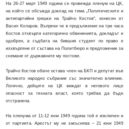
На 26-27 март 1949 година се провежда пленум на ЦК,
на който се обсъжда доклад на тема „Политическите и
антипартийни грешки на Трайчо Костов“, изнесен от
Васил Коларов. Въпреки че в продължение на три часа
Костов отхвърля категорично обвиненията, докладът е
одобрен, а съдбата на бившия студент по право е
изхвърляне от състава на Политбюро и предложение за
снемане от държавните му постове.
Трайчо Костов обаче остава член на БКП и депутат във
Великото народно събрание със значително влияние.
Логично, дейците на ЦК виждат в неговото лице
опасност за тяхната власт, която трябва да бъде
отстранена.
На пленума от 11-12 юни 1949 година той е изключен и
от партията. Арестът му не закъснява – 21 юни 1949