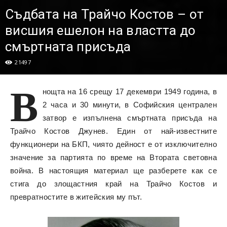
Съдбата на Трайчо Костов – от
висшия ешелон на властта до
смъртната присъда
21497
В
нощта на 16 срещу 17 декември 1949 година, в
2 часа и 30 минути, в Софийския централен
затвор е изпълнена смъртната присъда на
Трайчо Костов Джунев. Един от най-известните
функционери на БКП, чиято дейност е от изключително
значение за партията по време на Втората световна
война. В настоящия материал ще разберете как се
стига до злощастния край на Трайчо Костов и
превратностите в житейския му път.