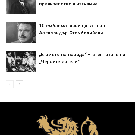
правителство в изгнание
10 емблематични цитата на
Александър Стамболийски
„В името на народа“ – атентатите на
„Черните ангели“