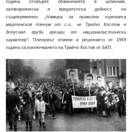
година отхвърля обвиненията в шпионаж,
заговорническа и вредителска дейност, но
същевременно:
„Намира за правилна оценката
мартенския пленум от с.г., че Трайчо Костов е
допуснал груби грешки от националистически
характер“.
Пленумът отменя и решението от 1949
година за изключването на Трайчо Костов от БКП.