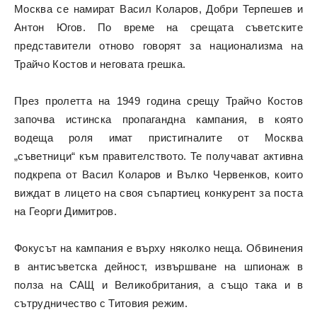
Москва се намират Васил Коларов, Добри Терпешев и
Антон Югов. По време на срещата съветските
представители отново говорят за национализма на
Трайчо Костов и неговата грешка.
През пролетта на 1949 година срещу Трайчо Костов
започва истинска пропагандна кампания, в която
водеща роля имат пристигналите от Москва
„съветници“ към правителството. Те получават активна
подкрепа от Васил Коларов и Вълко Червенков, които
виждат в лицето на своя съпартиец конкурент за поста
на Георги Димитров.
Фокусът на кампания е върху няколко неща. Обвинения
в антисъветска дейност, извършване на шпионаж в
полза на САЩ и Великобритания, а също така и в
сътрудничество с Титовия режим.