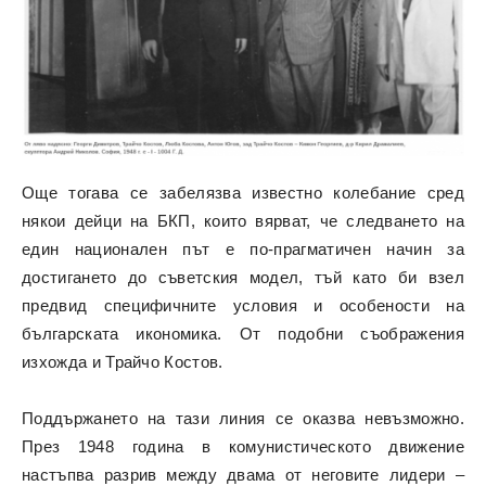
Още тогава се забелязва известно колебание сред
някои дейци на БКП, които вярват, че следването на
един национален път е по-прагматичен начин за
достигането до съветския модел, тъй като би взел
предвид специфичните условия и особености на
българската икономика. От подобни съображения
изхожда и Трайчо Костов.
Поддържането на тази линия се оказва невъзможно.
През 1948 година в комунистическото движение
настъпва разрив между двама от неговите лидери –