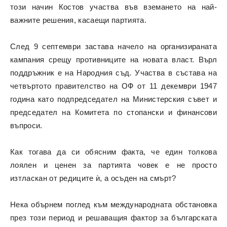
този начин Костов участва във вземането на най-
важните решения, касаещи партията.
След 9 септември застава начело на организираната
кампания срещу противниците на новата власт. Върл
поддръжник е на Народния съд. Участва в състава на
четвъртото правителство на ОФ от 11 декември 1947
година като подпредседател на Министерския съвет и
председател на Комитета по стопански и финансови
въпроси.
Как тогава да си обясним факта, че един толкова
лоялен и ценен за партията човек е не просто
изтласкан от редиците ѝ, а осъден на смърт?
Нека обърнем поглед към международната обстановка
през този период и решаващия фактор за българската