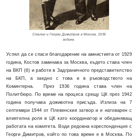
Сталин и Георги Димитров в Москва, 1936
година.
Успял да се спаси благодарение на амнистията от 1929
година, Костов заминава за Москва, където става член
на ВКП (б) и работи в Задграничното представителство
на БКП, а заедно с това и в ръководството на
Коминтерна. През 1936 година става член на
Политбюро. По време на процеса срещу ЦК през 1942
година получава доживотна присъда. Излиза на 7
септември 1944 от Плевенския затвор и е натоварен с
влиятелна роля в ЦК като координатор и обединяващ
работата на комитета. Води редовна кореспонденция с
Георги Димитров, който по това време е в Москва. По