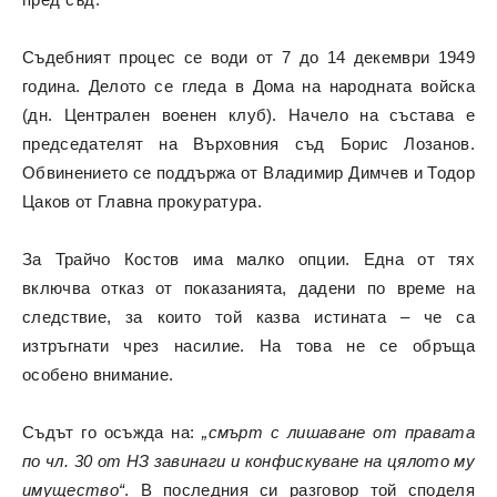
Съдебният процес се води от 7 до 14 декември 1949
година. Делото се гледа в Дома на народната войска
(дн. Централен военен клуб). Начело на състава е
председателят на Върховния съд Борис Лозанов.
Обвинението се поддържа от Владимир Димчев и Тодор
Цаков от Главна прокуратура.
За Трайчо Костов има малко опции. Една от тях
включва отказ от показанията, дадени по време на
следствие, за които той казва истината – че са
изтръгнати чрез насилие. На това не се обръща
особено внимание.
Съдът го осъжда на:
„смърт с лишаване от правата
по чл. 30 от НЗ завинаги и конфискуване на цялото му
имущество“
. В последния си разговор той споделя