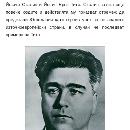
Йосиф Сталин и Йосип Броз Тито. Сталин затяга още
повече юздите и действията му показват стремеж да
представи Югославия като горчив урок за останалите
източноевропейски страни, в случай че последват
примера на Тито.