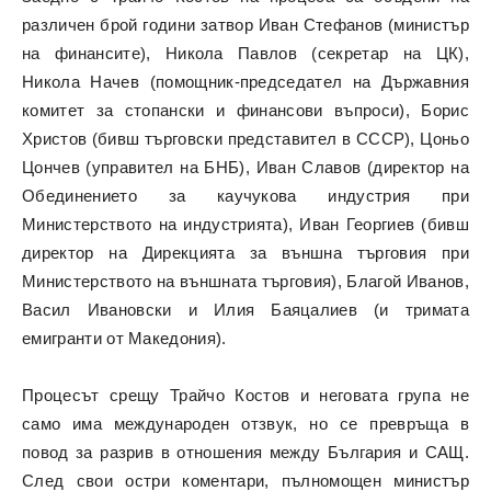
различен брой години затвор Иван Стефанов (министър
на финансите), Никола Павлов (секретар на ЦК),
Никола Начев (помощник-председател на Държавния
комитет за стопански и финансови въпроси), Борис
Христов (бивш търговски представител в СССР), Цоньо
Цончев (управител на БНБ), Иван Славов (директор на
Обединението за каучукова индустрия при
Министерството на индустрията), Иван Георгиев (бивш
директор на Дирекцията за външна търговия при
Министерството на външната търговия), Благой Иванов,
Васил Ивановски и Илия Баяцалиев (и тримата
емигранти от Македония).
Процесът срещу Трайчо Костов и неговата група не
само има международен отзвук, но се превръща в
повод за разрив в отношения между България и САЩ.
След свои остри коментари, пълномощен министър