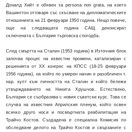
Доналд Хийт е обявен за persona non grata, на което
Вашингтон отговаря със скъсване на дипломатическите
отношенията на 21 февруари 1950 година. Нещо повече,
още на следващата година САЩ денонсират
сключената с България търговска спогодба.
След смъртта на Сталин (1953 година) в Източния блок
започва процес на известни промени, катализиран с
решенията от ХХ конгрес на КПСС (18-25 февруари
1956 година), на който по умерен начин е разобличен т.
нар. култ към личността на Сталин и който бележи
утвърждаването на Никита Хрушчов. Естествено,
България се съобразява с новия съветски курс. Това се
случва на известния Априлския пленум, който освен
всичко друго носи и посмъртната реабилитация на
Трайчо Костов. Създадена е специална Комисия по
обследване делото на Трайчо Костов и свързаните с