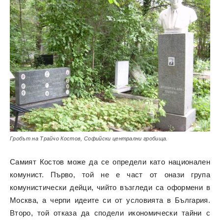
Гробът на Трайчо Костов, Софийски централни гробища.
Самият Костов може да се определи като национален
комунист. Първо, той не е част от онази група
комунистически дейци, чийто възгледи са оформени в
Москва, а черпи идеите си от условията в България.
Второ, той отказа да сподели икономически тайни с