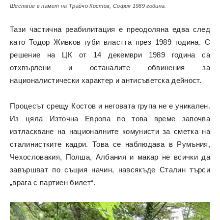
Шествие в памет на Трайчо Костов, София 1989 година.
Тази частична реабилитация е преодоляна едва след
като Тодор Живков губи властта през 1989 година. С
решение на ЦК от 14 декември 1989 година са
отхвърлени и останалите обвинения за
националистически характер и антисъветска дейност.
Процесът срещу Костов и неговата група не е уникален.
Из цяла Източна Европа по това време започва
изтласкване на националните комунисти за сметка на
сталинистките кадри. Това се наблюдава в Румъния,
Чехословакия, Полша, Албания и макар не всички да
завършват по същия начин, навсякъде Сталин търси
„врага с партиен билет“.