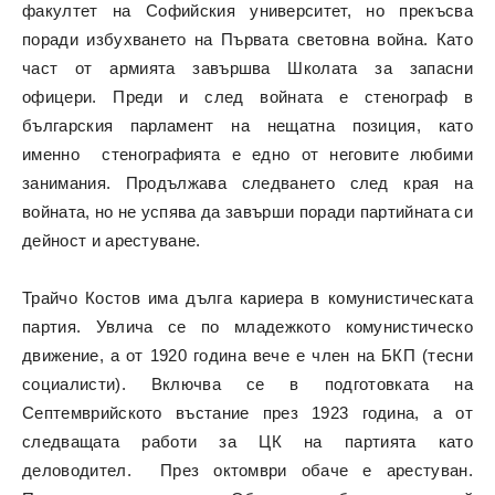
факултет на Софийския университет, но прекъсва
поради избухването на Първата световна война. Като
част от армията завършва Школата за запасни
офицери. Преди и след войната е стенограф в
българския парламент на нещатна позиция, като
именно стенографията е едно от неговите любими
занимания. Продължава следването след края на
войната, но не успява да завърши поради партийната си
дейност и арестуване.
Трайчо Костов има дълга кариера в комунистическата
партия. Увлича се по младежкото комунистическо
движение, а от 1920 година вече е член на БКП (тесни
социалисти). Включва се в подготовката на
Септемврийското въстание през 1923 година, а от
следващата работи за ЦК на партията като
деловодител. През октомври обаче е арестуван.