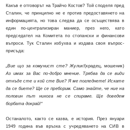
Какъв е отговорът на Трайчо Костов? Той споделя пред
Сталин, че принципно не е против предоставянето на
информацията, но това следва да се осъществява в
един по-централизиран маниер, през него, като
председател на Комитета по стопански и финансови
въпроси. Тук Сталин избухва и издава своя въпрос-
присъда:
„Вие що за комунист сте? Жулик!
(крадец, мошеник)
Аз имах за Вас по-добро мнение. Трябва да се види
откъде сте и кой сте Вие? Я ме погледнете! Искате
да се биете? Ще се преборим. Само знайте, че ние на
половин път никога не се спираме. Ще доведем
борбата докрай!“
Останалото, както се казва, е история. През януари
1949 година във връзка с учредяването на СИВ в