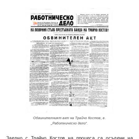
Обвинителният акт на Трайчо Костов, в.
„Работническо дело“.
Заедно с Трайчо Костов на процеса са осъдени на