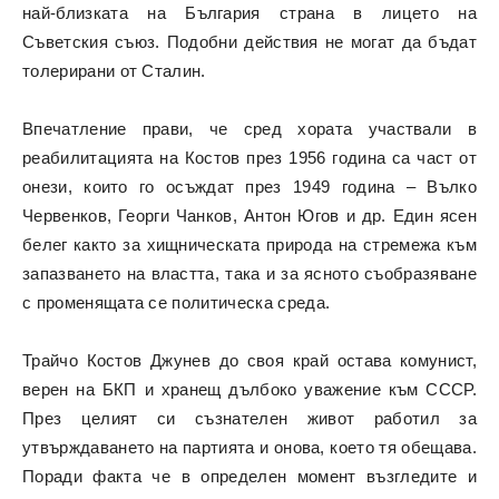
най-близката на България страна в лицето на
Съветския съюз. Подобни действия не могат да бъдат
толерирани от Сталин.
Впечатление прави, че сред хората участвали в
реабилитацията на Костов през 1956 година са част от
онези, които го осъждат през 1949 година – Вълко
Червенков, Георги Чанков, Антон Югов и др. Един ясен
белег както за хищническата природа на стремежа към
запазването на властта, така и за ясното съобразяване
с променящата се политическа среда.
Трайчо Костов Джунев до своя край остава комунист,
верен на БКП и хранещ дълбоко уважение към СССР.
През целият си съзнателен живот работил за
утвърждаването на партията и онова, което тя обещава.
Поради факта че в определен момент възгледите и