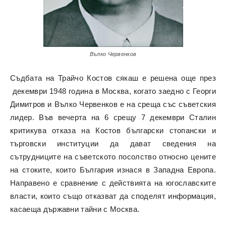
Вълко Червенков
Съдбата на Трайчо Костов сякаш е решена още през
декември 1948 година в Москва, когато заедно с Георги
Димитров и Вълко Червенков е на среща със съветския
лидер. Във вечерта на 6 срещу 7 декември Сталин
критикува отказа на Костов български стопански и
търговски институции да дават сведения на
сътрудниците на съветското посолство относно цените
на стоките, които България изнася в Западна Европа.
Направено е сравнение с действията на югославските
власти, които също отказват да споделят информация,
касаеща държавни тайни с Москва.