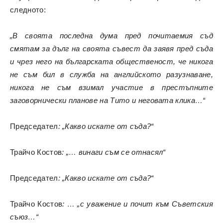
следното:
„В своята последна дума пред почитаемия съд
смятам за дълг на своята съвест да заявя пред съда
и чрез него на българската общественост, че никога
не съм бил в служба на английското разузнаване,
никога не съм взимал участие в престъпните
заговорнически планове на Тито и неговата клика…“
Председател
: „Какво искате от съда?“
Трайчо Костов
: „… винаги съм се отнасял“
Председател
: „Какво искате от съда?“
Трайчо Костов
: … „с уважение и почит към Съветския
съюз…“