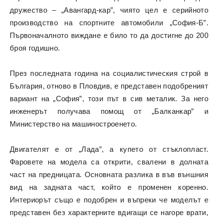
дружество – „Авангард-кар”, чиято цел е серийното
производство на спортните автомобили „София-Б”.
Първоначалното виждане е било то да достигне до 200
броя годишно.
През последната година на социалистическия строй в
България, отново в Пловдив, е представен подобреният
вариант на „София”, този път в сив металик. За него
инженерът получава помощ от „Балканкар” и
Министерство на машиностроенето.
Двигателят е от „Лада”, а купето от стъклопласт.
Фаровете на модела са открити, свалени в долната
част на предницата. Основната разлика в във външния
вид на задната част, който е променен коренно.
Интериорът също е подобрен и въпреки че моделът е
представен без характерните вдигащи се нагоре врати,