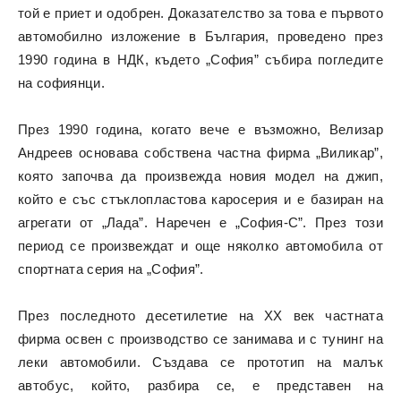
той е приет и одобрен. Доказателство за това е първото
автомобилно изложение в България, проведено през
1990 година в НДК, където „София” събира погледите
на софиянци.
През 1990 година, когато вече е възможно, Велизар
Андреев основава собствена частна фирма „Виликар”,
която започва да произвежда новия модел на джип,
който е със стъклопластова каросерия и е базиран на
агрегати от „Лада”. Наречен е „София-C”. През този
период се произвеждат и още няколко автомобила от
спортната серия на „София”.
През последното десетилетие на XX век частната
фирма освен с производство се занимава и с тунинг на
леки автомобили. Създава се прототип на малък
автобус, който, разбира се, е представен на