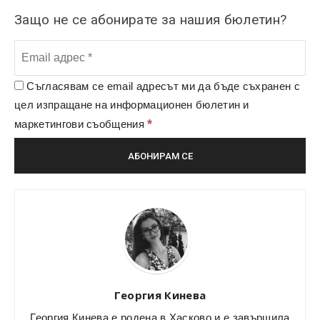
Защо не се абонирате за нашия бюлетин?
Съгласявам се email адресът ми да бъде съхранен с
цел изпращане на информационен бюлетин и
*
маркетингови съобщения
Георгия Кинева
Георгия Кинева е родена в Хасково и е завършила