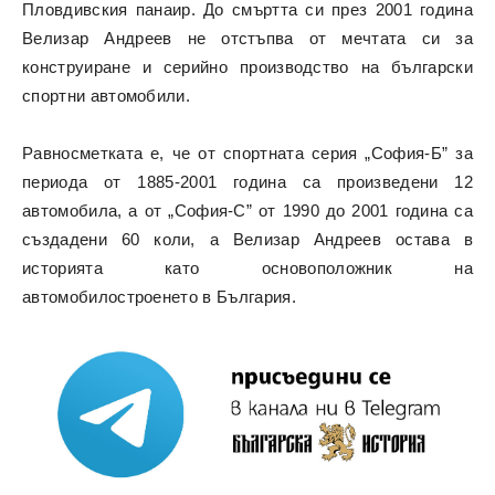
Пловдивския панаир. До смъртта си през 2001 година
Велизар Андреев не отстъпва от мечтата си за
конструиране и серийно производство на български
спортни автомобили.
Равносметката е, че от спортната серия „София-Б” за
периода от 1885-2001 година са произведени 12
автомобила, а от „София-C” от 1990 до 2001 година са
създадени 60 коли, a Велизар Андреев остава в
историята като основоположник на
автомобилостроенето в България.