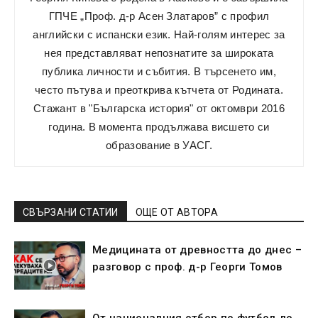
ГПЧЕ „Проф. д-р Асен Златаров” с профил
английски с испански език. Най-голям интерес за
нея представляват непознатите за широката
публика личности и събития. В търсенето им,
често пътува и преоткрива кътчета от Родината.
Стажант в "Българска история" от октомври 2016
година. В момента продължава висшето си
образование в УАСГ.
СВЪРЗАНИ СТАТИИ
ОЩЕ ОТ АВТОРА
Медицината от древността до днес –
разговор с проф. д-р Георги Томов
От националния отбор по футбол до