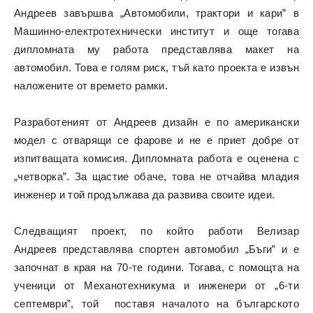
Андреев завършва „Автомобили, трактори и кари” в
Машинно-електротехнически институт и още тогава
дипломната му работа представлява макет на
автомобил. Това е голям риск, тъй като проекта е извън
наложените от времето рамки.
Разработеният от Андреев дизайн е по американски
модел с отварящи се фарове и не е приет добре от
изпитващата комисия. Дипломната работа е оценена с
„четворка”. За щастие обаче, това не отчайва младия
инженер и той продължава да развива своите идеи.
Следващият проект, по който работи Велизар
Андреев представлява спортен автомобил „Бъги” и е
започнат в края на 70-те години. Тогава, с помощта на
ученици от Механотехникума и инженери от „6-ти
септември”, той поставя началото на българското