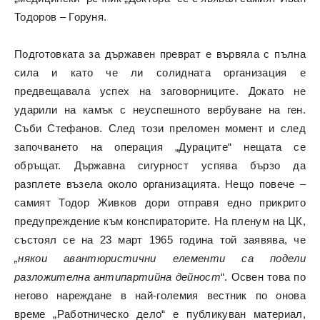
Тодоров – Горуня.
Подготовката за държавен преврат е вървяла с пълна
сила и като че ли солидната организация е
предвещавала успех на заговорниците. Докато не
ударили на камък с неуспешното вербуване на ген.
Съби Стефанов. След този преломен момент и след
започването на операция „Дураците“ нещата се
обръщат. Държавна сигурност успява бързо да
разплете възела около организацията. Нещо повече –
самият Тодор Живков дори отправя едно прикрито
предупреждение към конспираторите. На пленум на ЦК,
състоял се на 23 март 1965 година той заявява, че
„някои авантюристични елементи са подели
разложителна антипартийна дейност
“. Освен това по
негово нареждане в най-големия вестник по онова
време „Работническо дело“ е публикуван материал,