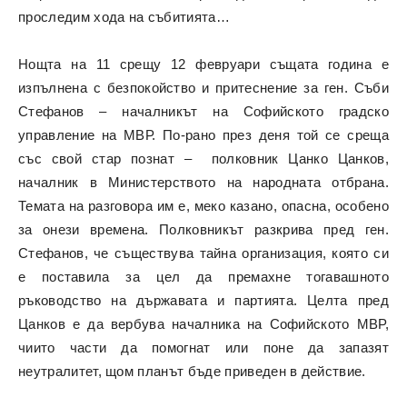
проследим хода на събитията…
Нощта на 11 срещу 12 февруари същата година е
изпълнена с безпокойство и притеснение за ген. Съби
Стефанов – началникът на Софийското градско
управление на МВР. По-рано през деня той се среща
със свой стар познат – полковник Цанко Цанков,
началник в Министерството на народната отбрана.
Темата на разговора им е, меко казано, опасна, особено
за онези времена. Полковникът разкрива пред ген.
Стефанов, че съществува тайна организация, която си
е поставила за цел да премахне тогавашното
ръководство на държавата и партията. Целта пред
Цанков е да вербува началника на Софийското МВР,
чиито части да помогнат или поне да запазят
неутралитет, щом планът бъде приведен в действие.