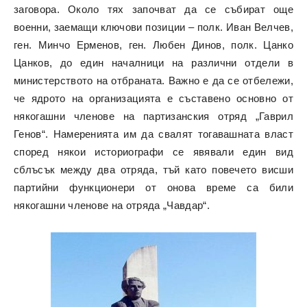
заговора. Около тях започват да се събират още
военни, заемащи ключови позиции – полк. Иван Велчев,
ген. Минчо Ерменов, ген. Любен Динов, полк. Цанко
Цанков, до един началници на различни отдели в
министерството на отбраната. Важно е да се отбележи,
че ядрото на организацията е съставено основно от
някогашни членове на партизанския отряд „Гаврил
Генов“. Намеренията им да свалят тогавашната власт
според някои историографи се явявали един вид
сблъсък между два отряда, тъй като повечето висши
партийни функционери от онова време са били
някогашни членове на отряда „Чавдар“.