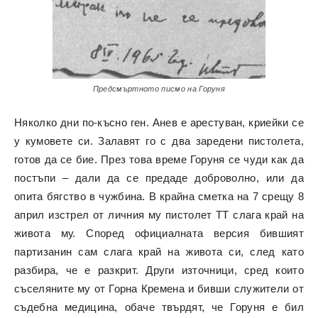
Предсмъртното писмо на Горуня
Няколко дни по-късно ген. Анев е арестуван, криейки се
у кумовете си. Залавят го с два заредени пистолета,
готов да се бие. През това време Горуня се чуди как да
постъпи – дали да се предаде доброволно, или да
опита бягство в чужбина. В крайна сметка на 7 срещу 8
април изстрел от личния му пистолет ТТ слага край на
живота му. Според официалната версия бившият
партизанин сам слага край на живота си, след като
разбира, че е разкрит. Други източници, сред които
съселяните му от Горна Кремена и бивши служители от
съдебна медицина, обаче твърдят, че Горуня е бил