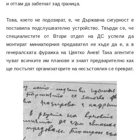
и оттам да забегнат зад граница.
Това, което не подозират, е, че Държавна сигурност е
поставила подслушвателно устройство. Твърди се, че
специалистите от Втори отдел на ДС успели да
монтират миниатюрния предавател не къде да е, а в
генералската фуражка на Цвятко Анев! Така агентите
чуват всичките им планове и знаят предварително как
ще постъпят организаторите на несъстоялия се преврат.