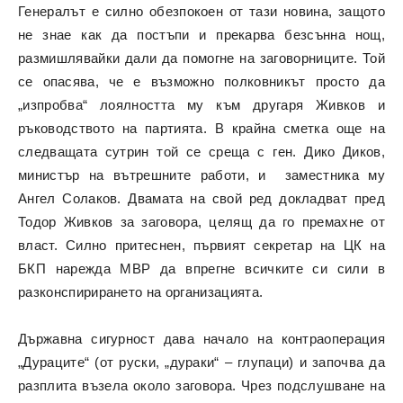
Генералът е силно обезпокоен от тази новина, защото
не знае как да постъпи и прекарва безсънна нощ,
размишлявайки дали да помогне на заговорниците. Той
се опасява, че е възможно полковникът просто да
„изпробва“ лоялността му към другаря Живков и
ръководството на партията. В крайна сметка още на
следващата сутрин той се среща с ген. Дико Диков,
министър на вътрешните работи, и заместника му
Ангел Солаков. Двамата на свой ред докладват пред
Тодор Живков за заговора, целящ да го премахне от
власт. Силно притеснен, първият секретар на ЦК на
БКП нарежда МВР да впрегне всичките си сили в
разконспирирането на организацията.
Държавна сигурност дава начало на контраоперация
„Дураците“ (от руски, „дураки“ – глупаци) и започва да
разплита възела около заговора. Чрез подслушване на