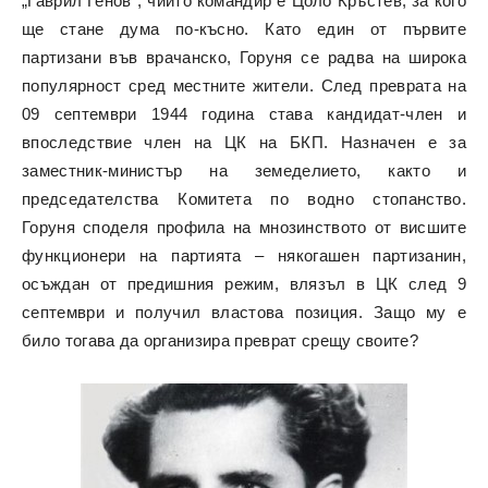
„Гаврил Генов“, чиито командир е Цоло Кръстев, за кого
ще стане дума по-късно. Като един от първите
партизани във врачанско, Горуня се радва на широка
популярност сред местните жители. След преврата на
09 септември 1944 година става кандидат-член и
впоследствие член на ЦК на БКП. Назначен е за
заместник-министър на земеделието, както и
председателства Комитета по водно стопанство.
Горуня споделя профила на мнозинството от висшите
функционери на партията – някогашен партизанин,
осъждан от предишния режим, влязъл в ЦК след 9
септември и получил властова позиция. Защо му е
било тогава да организира преврат срещу своите?