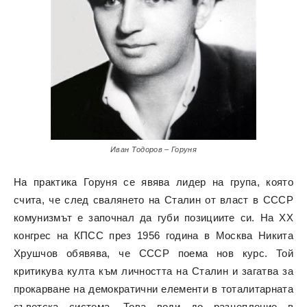
Иван Тодоров – Горуня
На практика Горуня се явява лидер на група, която
счита, че след свалянето на Сталин от власт в СССР
комунизмът е започнал да губи позициите си. На ХХ
конгрес на КПСС през 1956 година в Москва Никита
Хрушчов обявява, че СССР поема нов курс. Той
критикува култа към личността на Сталин и загатва за
прокарване на демократични елементи в тоталитарната
съветска система. Това води до разцепление в