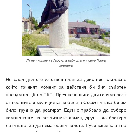
Паметникът на Горуня в родното му село Горна
Кремена
Не след дълго е изготвен план за действие, съгласно
който точният момент за действия би бил съботен
пленум на ЦК на БКП. През почивните дни голяма част
от военните и милицията не били в София и така би им
било трудно да реагират. Един е трябвало да събере
командирите на различните армии, друг – да блокира
летищата, за да няма бойни полети. Русенския клон на