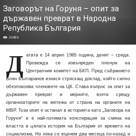
Заговорът на Горуня – опит за
държавен преврат в Народна
Република България
30486
Д
атата е 14 април 1965 година, денят – сряда.
Провежда се извънреден пленум на
Централния комитет на БКП. Пред събранието
Боян Българанов изнася стряскащ доклад, който силно
обезпокоява членовете на ЦК. Става въпрос за опит за
държавен преврат и мерките, взети срещу
организаторите на метежа от страна на органите на
МВР. Този опит е останал в историята като „Заговора на
Горуня“ и е най-голямата конспирация за смяна на
властта в цялата история на България от времето на
социализма. Но нека се върнем два месеца по-назад и