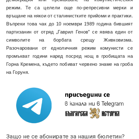
режим. Те са целели още по-репресивни мерки и
връщане на някои от сталинистките прийоми и практики.
Въпреки това чак до 10 ноември 1989 година бившият
партизанин от отряд „Гаврил Генов” се явява един от
символите на борбата срещу Живковизма.
Разочаровани от едноличния режим комунисти се
промъкват години наред посред нощ в гробищата на
Горна Кремена, където побиват червено знаме на гроба
на Горуня.
Защо не се абонирате за нашия бюлетин?