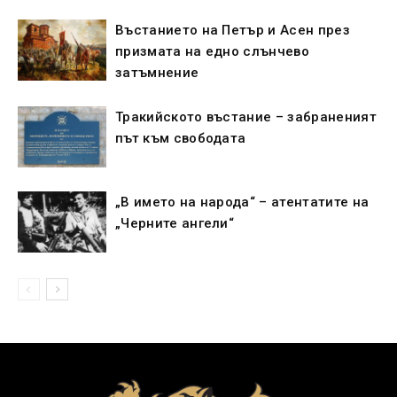
Въстанието на Петър и Асен през
призмата на едно слънчево
затъмнение
Тракийското въстание – забраненият
път към свободата
„В името на народа“ – атентатите на
„Черните ангели“