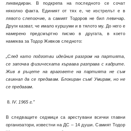
ликвидиран. В подкрепа на последното се сочат
няколко факта. Единият от тях е, че изстрелът е в
лявото слепоочие, а самият Тодоров не бил левичар.
Други казват, че имало куршуми и в тялото му. До него е
намерено предсмъртно писмо в другата, в което
намеква за Тодор Живков следното:
„След като подготви идейния разгром на партията,
се започва физическата кървава разправа с кадрите.
Жив в ръцете на враговете на партията не съм
свикнал да се предавам. Блокиран съм! Умирам, но не
се предавам.
IV. 1965 г.”
В следващите седмици са арестувани всички главни
организатори, известни на ДС – 14 души. Самият Тодор