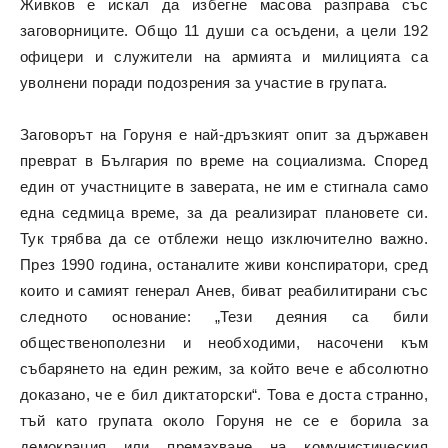
Живков е искал да избегне масова разправа със
заговорниците. Общо 11 души са осъдени, а цели 192
офицери и служители на армията и милицията са
уволнени поради подозрения за участие в групата.
Заговорът на Горуня е най-дръзкият опит за държавен
преврат в България по време на социализма. Според
един от участниците в заверата, не им е стигнала само
една седмица време, за да реализират плановете си.
Тук трябва да се отблежи нещо изключително важно.
През 1990 година, останалите живи конспиратори, сред
които и самият генерал Анев, биват реабилитирани със
следното основание: „Тези деяния са били
общественополезни и необходими, насочени към
събарянето на един режим, за който вече е абсолютно
доказано, че е бил диктаторски“. Това е доста странно,
тъй като групата около Горуня не се е борила за
демокрация или премахване на комунистическия