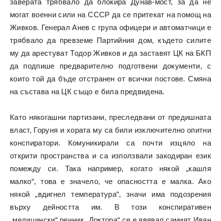
заверата трябвало да блокира Дунав-мост, за да не
могат военни сили на СССР да се притекат на помощ на
Живков. Генерал Анев с група офицери и автоматчици е
трябвало да превземе Партийния дом, където силите
му да арестуват Тодор Живков и да заставят ЦК на БКП
да подпише предварително подготвени документи, с
които той да бъде отстранен от всички постове. Смяна
на състава на ЦК също е била предвидена.
Като някогашни партизани, преследвани от предишната
власт, Горуня и хората му са били изключително опитни
конспиратори. Комуникирали са почти изцяло на
открити пространства и са използвали закодиран език
помежду си. Така например, когато някой „кашля
малко“, това е значело, че опасността е малка. Ако
някой „вдигнел температура“, значи има подозрения
върху дейността им. В този конспиративен
„медицински“ речник „Доктора“ се е явявал самият Иван