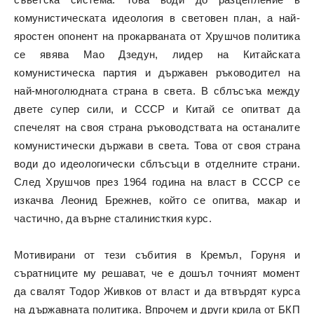
комунистическата идеология в световен план, а най-
яростен опонент на прокарваната от Хрушчов политика
се явява Мао Дзедун, лидер на Китайската
комунистическа партия и държавен ръководител на
най-многолюдната страна в света. В сблъсъка между
двете супер сили, и СССР и Китай се опитват да
спечелят на своя страна ръководствата на останалите
комунистически държави в света. Това от своя страна
води до идеологически сблъсъци в отделните страни.
След Хрушчов през 1964 година на власт в СССР се
изкачва Леонид Брежнев, който се опитва, макар и
частично, да върне сталинисткия курс.
Мотивирани от тези събития в Кремъл, Горуня и
съратниците му решават, че е дошъл точният момент
да свалят Тодор Живков от власт и да втвърдят курса
на държавната политика. Впрочем и други крила от БКП