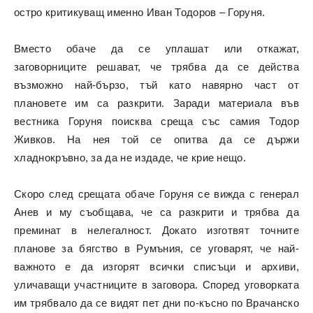
остро критикуващ именно Иван Тодоров – Горуня.
Вместо обаче да се уплашат или откажат,
заговорниците решават, че трябва да се действа
възможно най-бързо, тъй като навярно част от
плановете им са разкрити. Заради материала във
вестника Горуня поисква среща със самия Тодор
Живков. На нея той се опитва да се държи
хладнокръвно, за да не издаде, че крие нещо.
Скоро след срещата обаче Горуня се вижда с генерал
Анев и му съобщава, че са разкрити и трябва да
преминат в нелегалност. Докато изготвят точните
планове за бягство в Румъния, се уговарят, че най-
важното е да изгорят всички списъци и архиви,
уличаващи участниците в заговора. Според уговорката
им трябвало да се видят пет дни по-късно по Врачанско