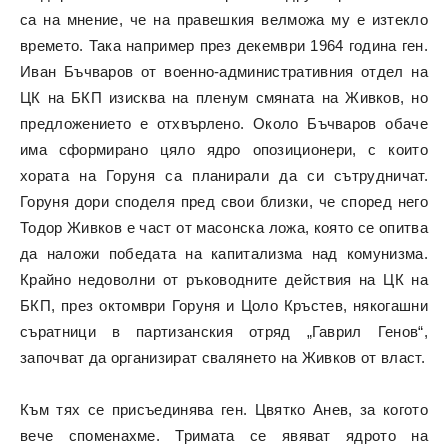
са на мнение, че на правешкия велможа му е изтекло
времето. Така например през декември 1964 година ген.
Иван Бъчваров от военно-административния отдел на
ЦК на БКП изисква на пленум смяната на Живков, но
предложението е отхвърлено. Около Бъчваров обаче
има сформирано цяло ядро опозиционери, с които
хората на Горуня са планирали да си сътрудничат.
Горуня дори споделя пред свои близки, че според него
Тодор Живков е част от масонска ложа, която се опитва
да наложи победата на капитализма над комунизма.
Крайно недоволни от ръководните действия на ЦК на
БКП, през октомври Горуня и Цоло Кръстев, някогашни
съратници в партизанския отряд „Гаврил Генов“,
започват да организират свалянето на Живков от власт.
Към тях се присъединява ген. Цвятко Анев, за когото
вече споменахме. Тримата се явяват ядрото на