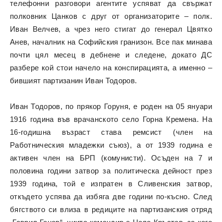
телефонни разговори агентите успяват да свържат
полковник Цанков с друг от организаторите – полк.
Иван Велчев, а чрез него стигат до генерал Цвятко
Анев, началник на Софийския гранизон. Все пак минава
почти цял месец в дебнене и следене, докато ДС
разбере кой стои начело на конспирацията, а именно –
бившият партизанин Иван Тодоров.
Иван Тодоров, по прякор Горуня, е роден на 05 януари
1916 година във врачанското село Горна Кремена. На
16-годишна възраст става ремсист (член на
Работническия младежки съюз), а от 1939 година е
активен член на БРП (комунисти). Осъден на 7 и
половина години затвор за политическа дейност през
1939 година, той е изпратен в Сливенския затвор,
откъдето успява да избяга две години по-късно. След
бягството си влиза в редиците на партизанския отряд