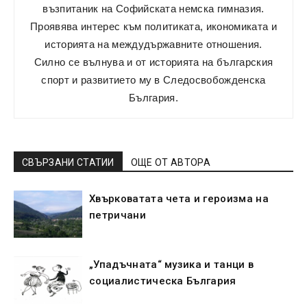
възпитаник на Софийската немска гимназия.
Проявява интерес към политикатa, икономиката и
историята на междудържавните отношения.
Силно се вълнува и от историята на българския
спорт и развитието му в Следосвобожденска
България.
СВЪРЗАНИ СТАТИИ
ОЩЕ ОТ АВТОРА
Хвърковатата чета и героизма на
петричани
„Упадъчната“ музика и танци в
социалистическа България