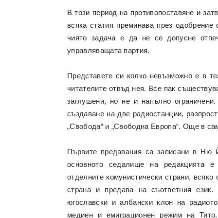
В този период на противопоставяне и зат
всяка статия преминава през одобрение 
чиято задача е да не се допусне отпе
управляващата партия.
Представете си колко невъзможно е в те
читателите отвъд нея. Все пак съществув
заглушени, но не и напълно ограничени.
създаване на две радиостанции, разпрост
„Свобода“ и „Свободна Европа“. Още в сам
Първите предавания са записани в Ню Й
основното седалище на редакцията е
отделните комунистически страни, всяко 
страна и предава на съответния език.
югославски и албански клон на радиото
медиен и емиграционен режим на Тито.