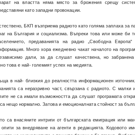
парат на властта няма място за брожения срещу систем
редставяни като западни провокации.
стествено, БКП възприема радиото като голяма заплаха за п
раг на България и социализма. Въпреки това или може би т
аселението, предаванията на радио „Свободна Европа“
нформация. Много хора ежедневно чакат началото на програ
езависимо дали, за да слушат качествена, но забранена
о това е най- големият успех на медията.
ъща в най- близкия до реалността информационен източник,
анията са неразривно част, свързана с радиото. С малки 
ите не са имали възможността да слушат програмата откр
са нещо нормално. Затова и емоционалната стойност за бълг
то са внасяните интриги от българската емиграция или ма
 опити за внедряване на агенти в редакцията. Кодовото име