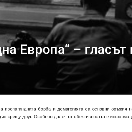
на Европа“ – гласът 
а пропагандната борба и демагогията са основни оръжия н
дин срещу друг. Особено далеч от обективността е информац