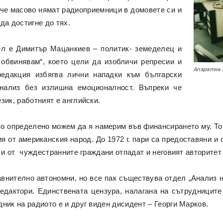
, че масово нямат радиоприемници в домовете си и
да достигне до тях.
ел е Димитър Мацанкиев – политик- земеделец и
 обвинявам“, което цели да изобличи репресии и
Апаратна 
редакция избягва лични нападки към български
нализ без излишна емоционалност. Въпреки че
зик, работният е английски.
то определено можем да я намерим във финансирането му. То
я от американския народ. До 1972 г. пари са предоставяни и
а и от чуждестранните граждани отпадат и неговият авторитет
внително автономни, но все пак съществува отдел „Анализ н
редактори. Единствената цензура, налагана на сътрудниците
ник на радиото е и друг виден дисидент – Георги Марков.