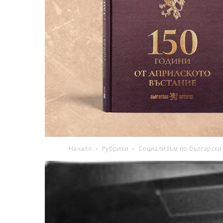
Начало
Рубрики
Социализъм по български