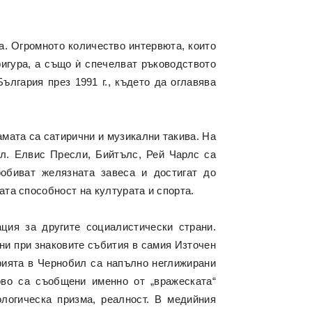
а. Огромното количество интервюта, които
фигура, а също
ѝ
спечелват ръководството
ългария през 1991 г., където да оглавява
амата са сатирични и музикални такива. На
л. Елвис Пресли, Бийтълс, Рей Чарлс са
обиват желязната завеса и достигат до
ата способност на културата и спорта.
ция за другите социалистически страни.
ни при знаковите събития в самия Източен
арията в Чернобил са напълно неглижирани
рво са съобщени именно от „вражеската“
ологическа призма, реалност. В медийния