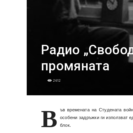
Радио „Свобод
промяната
2612
В
ъв времената на Студената войн
особени задръжки ги използват е
блок.