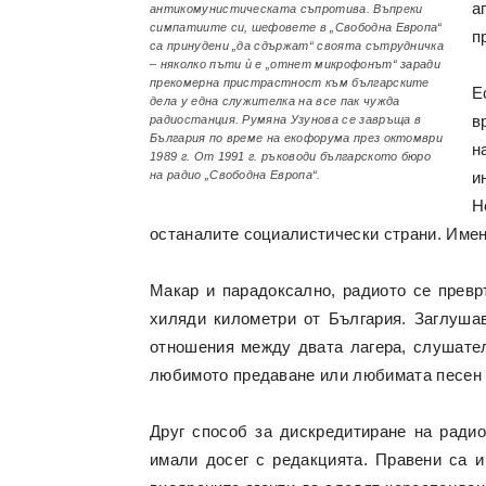
а
антикомунистическата съпротива. Въпреки
симпатиите си, шефовете в „Свободна Европа“
п
са принудени „да сдържат“ своята сътрудничка
– няколко пъти ѝ е „отнет микрофонът“ заради
прекомерна пристрастност към българските
Е
дела у една служителка на все пак чужда
в
радиостанция. Румяна Узунова се завръща в
България по време на екофорума през октомври
н
1989 г. От 1991 г. ръководи българското бюро
на радио „Свободна Европа“.
и
Н
останалите социалистически страни. Именн
Макар и парадоксално, радиото се превр
хиляди километри от България. Заглушав
отношения между двата лагера, слушател
любимото предаване или любимата песен 
Друг способ за дискредитиране на радио
имали досег с редакцията. Правени са и