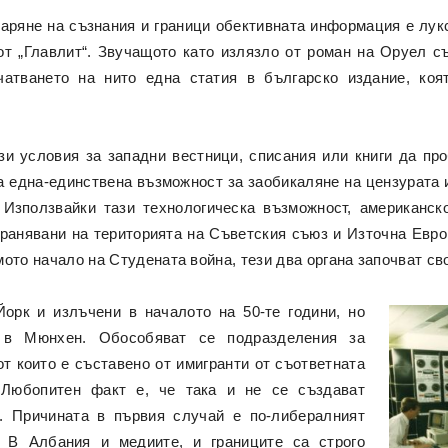
варяне на съзнания и граници обективната информация е лук
от „Главлит“. Звучащото като излязло от роман на Оруел с
чатването на нито една статия в българско издание, коя
зи условия за западни вестници, списания или книги да про
а една-единствена възможност за заобикаляне на цензурата 
 Използвайки тази технологическа възможност, американс
ранявани на територията на Съветския съюз и Източна Евро
ото начало на Студената война, тези два органа започват с
орк и излъчени в началото на 50-те години, но
 в Мюнхен. Обособяват се подразделения за
от които е съставено от имигранти от съответната
 Любопитен факт е, че така и не се създават
. Причината в първия случай е по-либералният
 В Албания и медиите, и границите са строго