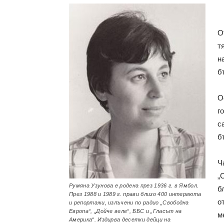
О
т
н
б
О
г
с
б
Ч
„
Румяна Узунова е родена през 1936 г. в Ямбол.
б
През 1988 и 1989 г. прави близо 400 интервюта
о
и репортажи, излъчени по радио „Свободна
Европа“, „Дойче веле“, ББС и „Гласът на
м
Америка“. Издирва десетки дейци на