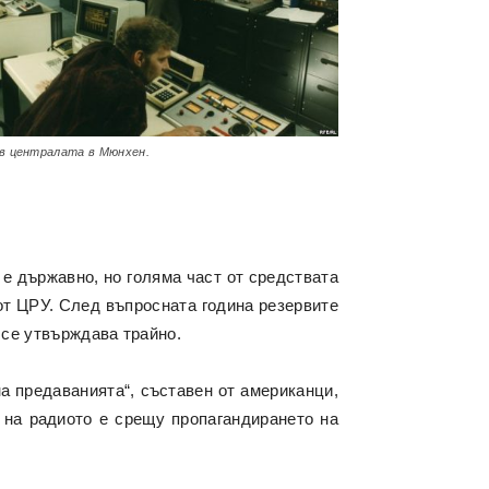
в централата в Мюнхен.
 е държавно, но голяма част от средствата
 от ЦРУ. След въпросната година резервите
 се утвърждава трайно.
а предаванията“, съставен от американци,
 на радиото е срещу пропагандирането на