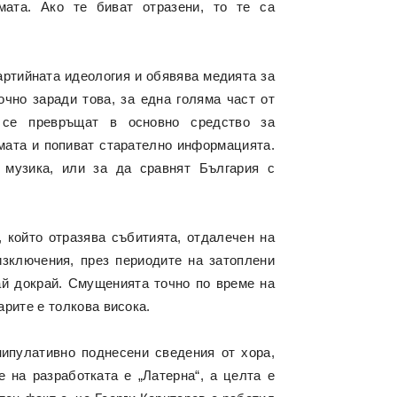
ата. Ако те биват отразени, то те са
артийната идеология и обявява медията за
очно заради това, за една голяма част от
 се превръщат в основно средство за
мата и попиват старателно информацията.
 музика, или за да сравнят България с
 който отразява събитията, отдалечен на
изключения, през периодите на затоплени
ай докрай. Смущенията точно по време на
арите е толкова висока.
нипулативно поднесени сведения от хора,
 на разработката е „Латерна“, а целта е