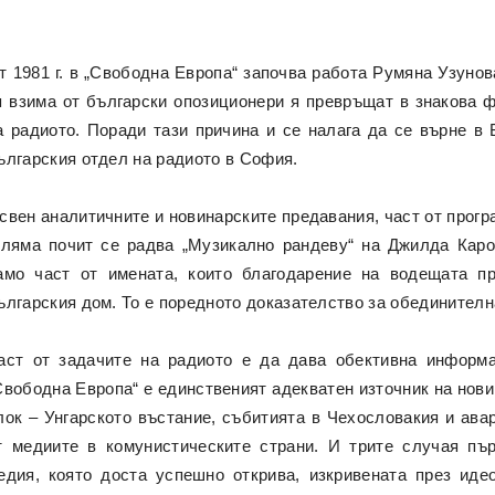
т 1981 г. в „Свободна Европа“ започва работа Румяна Узунов
я взима от български опозиционери я превръщат в знакова 
а радиото. Поради тази причина и се налага да се върне в Б
ългарския отдел на радиото в София.
свен аналитичните и новинарските предавания, част от прогр
оляма почит се радва „Музикално рандеву“ на Джилда Каро
амо част от имената, които благодарение на водещата пр
ългарския дом. То е поредното доказателство за обединителн
аст от задачите на радиото е да дава обективна информа
Свободна Европа“ е единственият адекватен източник на нови
лок – Унгарското въстание, събитията в Чехословакия и ав
т медиите в комунистическите страни. И трите случая пъ
едия, която доста успешно открива, изкривената през иде