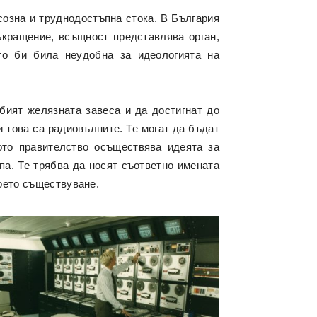
созна и труднодостъпна стока. В България
ъкращение, всъщност представлява орган,
то би била неудобна за идеологията на
бият желязната завеса и да достигнат до
и
това са радиовълните. Те могат да бъдат
кото правителство осъществява идеята за
па. Те трябва да носят съответно имената
воето съществуване.