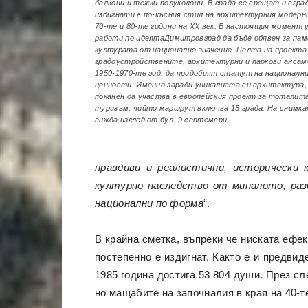
балкони и тежки полуколони. В града се срещат и сград
издигнати в по-късния стил на архитектурния модерн
70-те и 80-те години на ХХ век. В настоящия момент 
работи по идеятаДимитровград да бъде обявен за пам
културата от национално значение. Целта на проекта
градоустройствените, архитектурни и паркови ансам
1950-1970-те год. да придобият статут на националн
ценности. Именно заради уникалната си архитектура,
поканен да участва в европейския проект за тоталит
туризъм, чийто маршрут включва 15 града. На снимка
вижда изглед от бул. 9 септември.
правдиви и реалистични, исторически 
културно наследство от миналото, разб
национални по форма
“.
В крайна сметка, въпреки че ниската ефек
постепенно е издигнат. Както е и предви
1985 година достига 53 804 души. През сл
но мащабите на започналия в края на 40-те