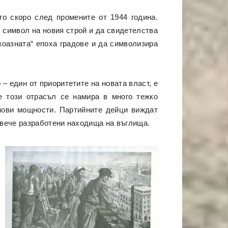
го скоро след промените от 1944 година.
 символ на новия строй и да свидетелства
жоазната“ епоха градове и да символизира
– един от приоритетите на новата власт, е
е този отрасъл се намира в много тежко
 нови мощности. Партийните дейци виждат
 вече разработени находища на въглища.