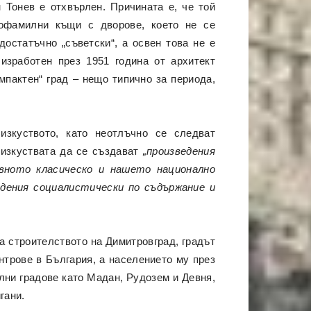
 Тонев е отхвърлен. Причината е, че той
офамилни къщи с дворове, което не се
достатъчно „съветски“, а освен това не е
изработен през 1951 година от архитект
мпактен“ град – нещо типично за периода,
изкуството, като неотлъчно се следват
 изкуствата да се създават
„произведения
ивното класическо и нашето национално
едения социалистически по съдържание и
за строителството на Димитровград, градът
нтрове в България, а населението му през
ални градове като Мадан, Рудозем и Девня,
гани.