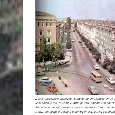
Димитровград е застроен в типично сталински стил, 
известен като „съветски ампир“ или „сталински барок
Фасадите от най-ранния социалистически барок често
монументални, с цокли в стил рустика, малки декора