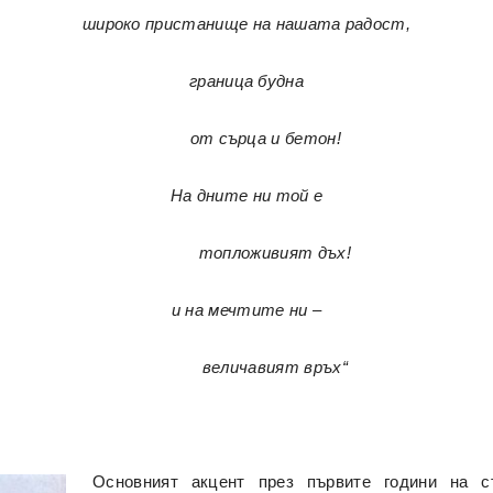
широко пристанище на нашата радост,
граница будна
от сърца и бетон!
На дните ни той е
топложивият дъх!
и на мечтите ни –
величавият връх“
Основният акцент през първите години на с