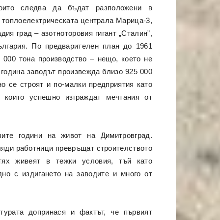
които следва да бъдат разположени в
а топлоелектрическата централа Марица-3,
дия град – азотноторовия гигант „Сталин”,
ългария. По предварителен план до 1961
0 000 тона производство – нещо, което не
5 година заводът произвежда близо 925 000
но се строят и по-малки предприятия като
, които успешно изграждат мечтания от
ите години на живот на Димитровград.
ляди работници превръщат строителството
тях живеят в тежки условия, тъй като
но с издигането на заводите и много от
турата допринася и фактът, че първият