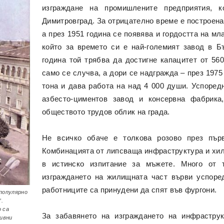
изграждане на промишлените предприятия, 
Димитровград. За отрицателно време е построен
а през 1951 година се появява и гордостта на мла
който за времето си е най-големият завод в Б
година той трябва да достигне капацитет от 56
само се случва, а дори се надгражда – през 197
тона и дава работа на над 4 000 души. Успоред
азбесто-циментов завод и консервна фабрика
обществото трудов облик на града.
Не всичко обаче е толкова розово през първ
Комбинацията от липсваща инфраструктура и хи
в истинско изпитание за мъжете. Много от 
изграждането на жилищната част върви успоред
работниците са принудени да спят във фургони.
популярно
“.
 са
За забавянето на изграждането на инфраструк
тивни