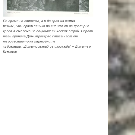
По време на строежа, а и до края на самия
режим, БКП прави всичко по силите си да превърне
града в емблема на социалистическия строй. Поради
тази причина Димитровград става част от
творчеството на партийните
художници. „Димитровград се изгражда“ – Димитър
Куманов