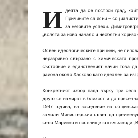
И
деята да се построи град, кой
Причините са ясни – социалисти
за неговите успехи. Димитровгр
„волята за ново начало и необятни хоризо
Освен идеологическите причини, не липсва
неразривно свързано с химическата про
състояние и единственият начин това да
района около Хасково като идеален за из
Конкретният избор пада върху три села
друго се намират в близост и до пресечна
1947 година, на заседение на общинска
замоли Министерския съвет да преименув
село Мариино и поселището към заводи „Ву