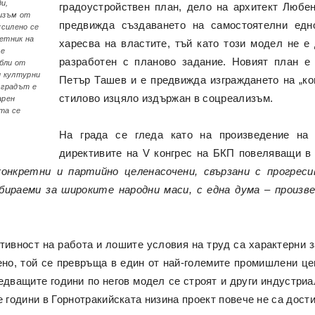
и,
градоустройствен план, дело на архитект Любен
изъм от
предвижда създаването на самостоятелни едн
усилено се
етник на
харесва на властите, тъй като този модел не е 
 е
разработен с планово задание. Новият план е 
бли от
и културни
Петър Ташев и е предвижда изграждането на „ко
 градът е
стилово изцяло издържан в соцреализъм.
арен
та се
На града се гледа като на произведение на 
директивите на V конгрес на БКП повеляващи в
конкретни и партийно целенасочени, свързани с прогрес
ираеми за широките народни маси, с една дума – произв
тивност на работа и лошите условия на труд са характерни 
дено, той се превръща в един от най-големите промишлени це
едващите години по негов модел се строят и други индустри
 години в Горнотракийската низина проект повече не са дости