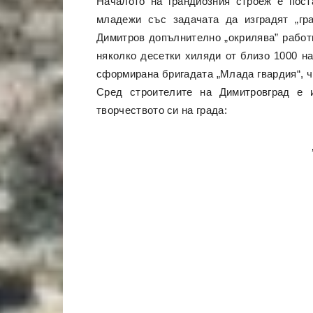
Началото на грандиозния строеж е пост
младежи със задачата да изградят „гр
Димитров допълнително „окрилява” работ
няколко десетки хиляди от близо 1000 н
сформирана бригадата „Млада гвардия“, чи
Сред строителите на Димитровград е 
творчеството си на града: