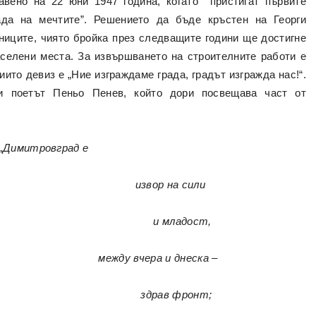
авено на 22 юни 1947 година, когато пристигат първите
ада на мечтите”. Решението да бъде кръстен на Георги
ниците, чиято бройка през следващите години ще достигне
аселени места. За извършването на строителните работи е
ито девиз е „Ние изграждаме града, градът изгражда нас!“.
и поетът Пеньо Пенев, който дори посвещава част от
„Димитровград е
извор на сили
и младост,
между вчера и днеска –
здрав фронт;