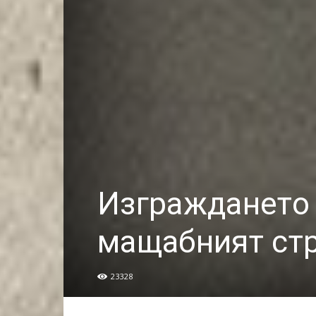
Изграждането 
мащабният стр
23328