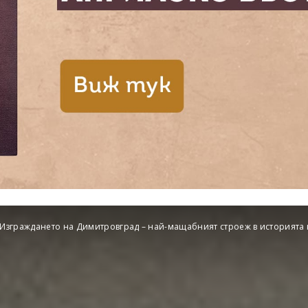
Изграждането на Димитровград – най-мащабният строеж в историята