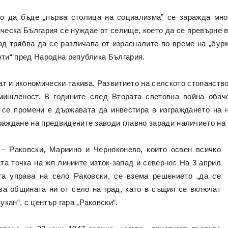
то да бъде „първа столица на социализма” се заражда мно
ческа България се нуждае от селище, което да се превърне в
ад трябва да се различава от израсналите по време на „бур
нти“ пред Народна република България.
т и икономически такива. Развитието на селското стопанство 
мишленост. В годините след Втората световна война обач
 се промени е държавата да инвестира в изграждането на
граждане на предвидените заводи главно заради наличието на
 – Раковски, Мариино и Черноконево, които освен всичко
та точка на жп линиите изток-запад и север-юг. На 3 април
та управа на село Раковски, се взема решението „да се
а общината ни от село на град, като в същия се включат
кан“, с център гара „Раковски“.