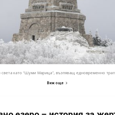
в света като “Шуми Марица”, възпяващ едновременно траг
Виж още
вно езеро – история за жер