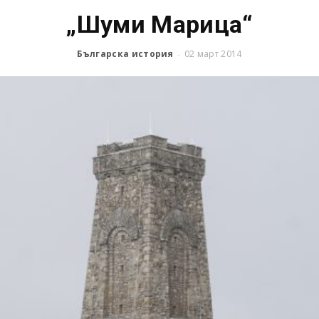
„Шуми Марица“
Българска история
02 март 2014
-