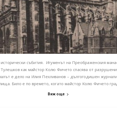
и исторически събития. Игуменът на Преображенския мана
 Тулешков как майстор Колю Фичето спасява от разрушени
иaлът е дело на Илия Пехливанов – дългогодишен журнали
ища. Било е по времето, когато майстор Колю Фичето град
Виж още