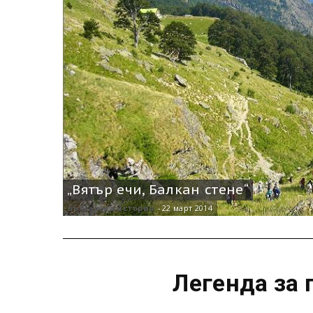
„Вятър ечи, Балкан стене“
Българска история
-
22 март 2014
Легенда за 