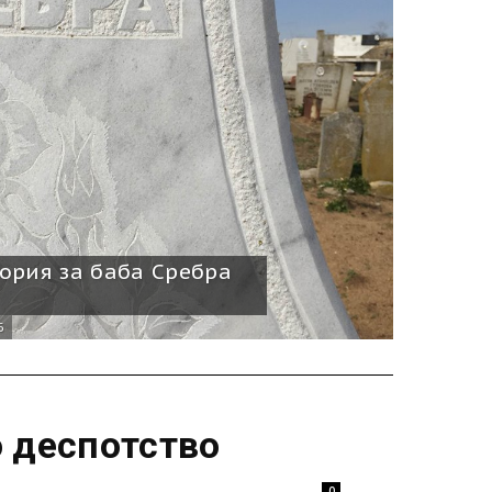
ория за баба Сребра
5
о деспотство
0