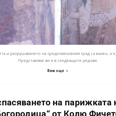
та и разрушаването на средновековния град са малко, а е
Представяме ви я в следващите редове.
Виж още
спасяването на парижката 
Богородица“ от Колю Фичет