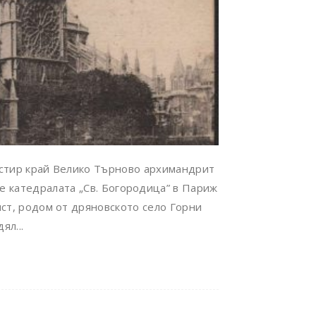
стир край Велико Търново архимандрит
е катедралата „Св. Богородица” в Париж
ст, родом от дряновското село Горни
ял...