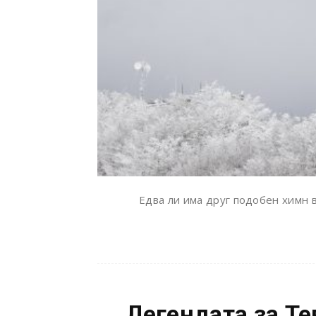
Едва ли има друг подобен химн 
Легендата за Те