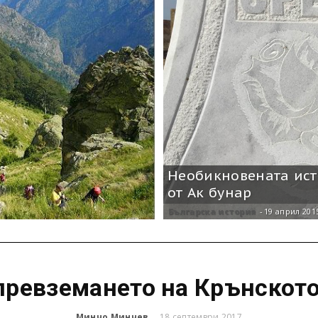
Необикновената ист
от Ак бунар
Българска история
-
19 април 201
превземането на Крънскот
Минчо Минчев
18 септември 2017
-