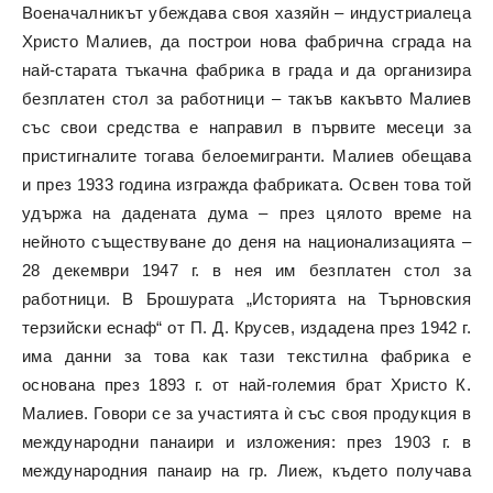
Военачалникът убеждава своя хазяйн – индустриалеца
Христо Малиев, да построи нова фабрична сграда на
най-старата тъкачна фабрика в града и да организира
безплатен стол за работници – такъв какъвто Малиев
със свои средства е направил в първите месеци за
пристигналите тогава белоемигранти. Малиев обещава
и през 1933 година изгражда фабриката. Освен това той
удържа на дадената дума – през цялото време на
нейното съществуване до деня на национализацията –
28 декември 1947 г. в нея им безплатен стол за
работници. В Брошурата „Историята на Търновския
терзийски еснаф“ от П. Д. Крусев, издадена през 1942 г.
има данни за това как тази текстилна фабрика е
основана през 1893 г. от най-големия брат Христо К.
Малиев. Говори се за участията ѝ със своя продукция в
международни панаири и изложения: през 1903 г. в
международния панаир на гр. Лиеж, където получава