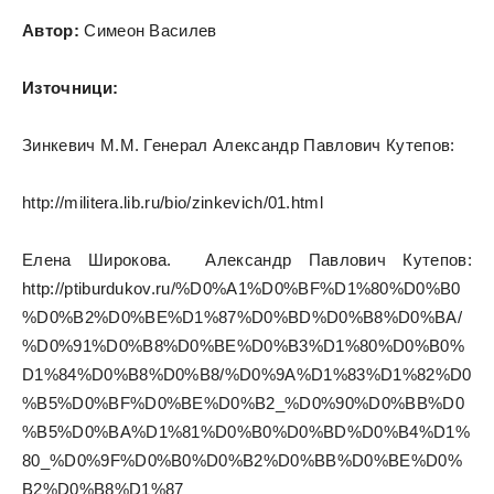
Автор:
Симеон Василев
Източници:
Зинкевич М.М. Генерал Александр Павлович Кутепов:
http://militera.lib.ru/bio/zinkevich/01.html
Елена Широкова. Александр Павлович Кутепов:
http://ptiburdukov.ru/%D0%A1%D0%BF%D1%80%D0%B0
%D0%B2%D0%BE%D1%87%D0%BD%D0%B8%D0%BA/
%D0%91%D0%B8%D0%BE%D0%B3%D1%80%D0%B0%
D1%84%D0%B8%D0%B8/%D0%9A%D1%83%D1%82%D0
%B5%D0%BF%D0%BE%D0%B2_%D0%90%D0%BB%D0
%B5%D0%BA%D1%81%D0%B0%D0%BD%D0%B4%D1%
80_%D0%9F%D0%B0%D0%B2%D0%BB%D0%BE%D0%
B2%D0%B8%D1%87