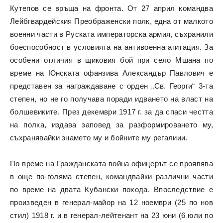
Кутепов се връща на фронта. От 27 април командва
Лейбгвардейския Преображенски полк, една от малкото
военни части в Руската императорска армия, съхранили
боеспособност в условията на антивоенна агитация. За
особени отличия в щиковия бой при село Мшана по
време на Юнската офанзива Александър Павлович е
представен за награждаване с орден „Св. Георги“ 3-та
степен, но не го получава поради идването на власт на
болшевиките. През декември 1917 г. за да спаси честта
на полка, издава заповед за разформироването му,
съхранявайки знамето му и бойните му регалиии.
По време на Гражданската война офицерът се проявява
в още по-голяма степен, командвайки различни части
по време на двата Кубански похода. Впоследствие е
произведен в генерал-майор на 12 ноември (25 по нов
стил) 1918 г. и в генерал-лейтенант на 23 юни (6 юли по