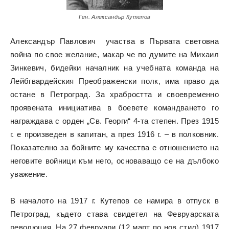
Ген. Александър Кутепов
Александър Павлович участва в Първата световна
война по свое желание, макар че по думите на Михаил
Зинкевич, бидейки началник на учебната команда на
Лейбгвардейския Преображенски полк, има право да
остане в Петроград. За храбростта и своевременно
проявената инициатива в боевете командването го
награждава с орден „Св. Георги“ 4-та степен. През 1915
г. е произведен в капитан, а през 1916 г. – в полковник.
Показателно за бойните му качества е отношението на
неговите войници към него, основаващо се на дълбоко
уважение.
В началото на 1917 г. Кутепов се намира в отпуск в
Петроград, където става свидетел на Февруарската
революция. На 27 февруари (12 март по нов стил) 1917