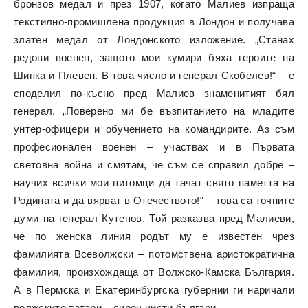
бронзов медал и през 1907, когато Малиев изпраща
текстилно-промишлена продукция в Лондон и получава
златен медал от Лондонското изложение. „Станах
редови военен, защото мои кумири бяха героите на
Шипка и Плевен. В това число и генерал Скобелев!“ – е
споделил по-късно пред Малиев знаменитият бял
генерал. „Поверено ми бе възпитанието на младите
унтер-офицери и обучението на командирите. Аз съм
професионален военен – участвах и в Първата
световна война и смятам, че съм се справил добре –
научих всички мои питомци да тачат свято паметта на
Родината и да вярват в Отечеството!“ – това са точните
думи на генерал Кутепов. Той разказва пред Малиеви,
че по женска линия родът му е известен чрез
фамилията Всеволжски – потомствена аристократична
фамилия, произхождаща от Волжско-Камска България.
А в Пермска и Екатеринбургска губернии ги наричали
волжските татари – сиреч чисти българи.