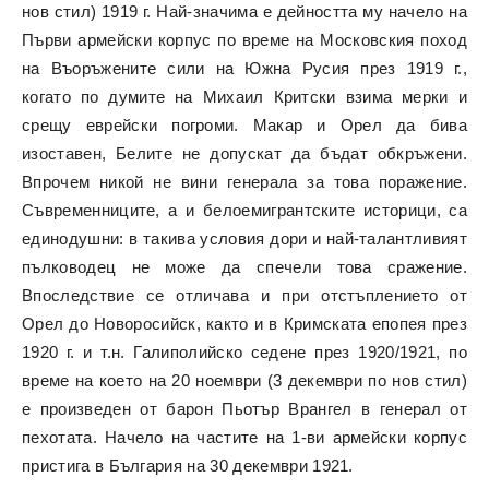
нов стил) 1919 г. Най-значима е дейността му начело на
Първи армейски корпус по време на Московския поход
на Въоръжените сили на Южна Русия през 1919 г.,
когато по думите на Михаил Критски взима мерки и
срещу еврейски погроми. Макар и Орел да бива
изоставен, Белите не допускат да бъдат обкръжени.
Впрочем никой не вини генерала за това поражение.
Съвременниците, а и белоемигрантските историци, са
единодушни: в такива условия дори и най-талантливият
пълководец не може да спечели това сражение.
Впоследствие се отличава и при отстъплението от
Орел до Новоросийск, както и в Кримската епопея през
1920 г. и т.н. Галиполийско седене през 1920/1921, по
време на което на 20 ноември (3 декември по нов стил)
е произведен от барон Пьотър Врангел в генерал от
пехотата. Начело на частите на 1-ви армейски корпус
пристига в България на 30 декември 1921.