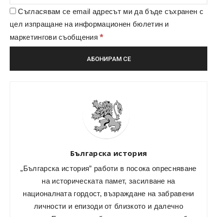
Съгласявам се email адресът ми да бъде съхранен с
цел изпращане на информационен бюлетин и
*
маркетингови съобщения
Българска история
„Българска история” работи в посока опресняване
на историческата памет, засилване на
националната гордост, възраждане на забравени
личности и епизоди от близкото и далечно