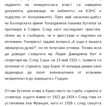
падането на земеделската власт са намерени
документи, доказващи, че кабинетът на БЗНС е
подкупен от болшевиките). През май началник-щабът
на Българската армия Топалджиков поканва Кутепов за
преговори в София. След като последният пристига
обаче му е съобщено, че е арестуван и подлежи на
изгонване. Генералът задава въпроса „А къде е вашата
офицерска дума?“, но не получава отговор. Тогава иска
да доведат съпругата му Лидия Давидовна Кют и
секретаря му. След 3 дни, на 15 май 1922 г., тримата са
изгонени от страната. Цар Борис III изпраща двама свои
ординарци да пазят военачалника от всякакви
неприятности до границата с Гърция.
Оттам Кутепов отива в Кралството на сърби, хървати и
словенци, където живее от 1922 до 1924 г. След това се
установява във Франция, като от 1928 г. след смъртта