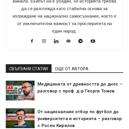
минало. Екипът ни е убеден, че историята трябва
да се разглежда като стабилна основа за
изграждане на национално самосъзнание, което е
от изключителна важност за просперитета на
един народ.
СВЪРЗАНИ СТАТИИ
ОЩЕ ОТ АВТОРА
Медицината от древността до днес –
разговор с проф. д-р Георги Томов
От националния отбор по футбол до
университета и историята – разговор
с Росен Кирилов