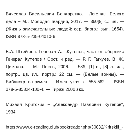
Вячеслав Васильевич Бондаренко. Легенды Белого
дела – М.: Молодая гвардия, 2017. — 360[8] с.: ил. —
(Жизнь замечательных людей: сер. биогр.; вып. 1654).
ISBN 978-5-235-04010-6
Б.А. Штейфон. Генерал А.П.Кутепов, част от сборника
Генерал Кутепов / Сост. и ред. — Р. Г. Гагкуев, В. Ж.
Цветков. — М.: Посев, 2009. — 589, [1] с., [8] л. ил.,
портр., цв. ил., портр.; 22 см. — (Белые воины). —
Библиогр. в примеч. — Имен. указ.: с. 555-562. — ISBN
978-5-85824-190-4. — Тираж 2000 экз.
Михаил Критский – „Александр Павлович Кутепов“,
1934:
https://www.e-reading.club/bookreader.php/30832/Kritskiii_-