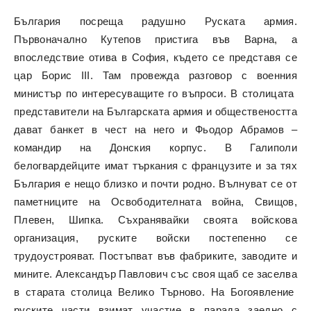
България посреща радушно Руската армия.
Първоначално Кутепов пристига във Варна, а
впоследствие отива в София, където се представя се
цар Борис III. Там провежда разговор с военния
министър по интересуващите го въпроси. В столицата
представители на Българската армия и обществеността
дават банкет в чест на него и Фьодор Абрамов –
командир на Донския корпус. В Галиполи
белогвардейците имат търкания с французите и за тях
България е нещо близко и почти родно. Вълнуват се от
паметниците на Освободителната война, Свищов,
Плевен, Шипка. Съхранявайки своята войскова
организация, руските войски постепенно се
трудоустрояват. Постъпват във фабриките, заводите и
мините. Александър Павлович със своя щаб се заселва
в старата столица Велико Търново. На Богоявление
руските части взимат участие в парада заедно с