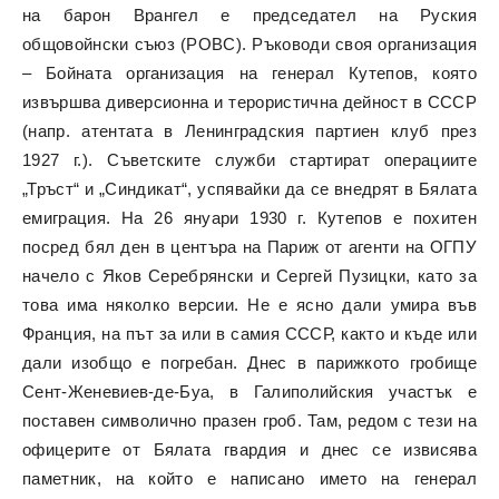
на барон Врангел е председател на Руския
общовойнски съюз (РОВС). Ръководи своя организация
– Бойната организация на генерал Кутепов, която
извършва диверсионна и терористична дейност в СССР
(напр. атентата в Ленинградския партиен клуб през
1927 г.). Съветските служби стартират операциите
„Тръст“ и „Синдикат“, успявайки да се внедрят в Бялата
емиграция. На 26 януари 1930 г. Кутепов е похитен
посред бял ден в центъра на Париж от агенти на ОГПУ
начело с Яков Серебрянски и Сергей Пузицки, като за
това има няколко версии. Не е ясно дали умира във
Франция, на път за или в самия СССР, както и къде или
дали изобщо е погребан. Днес в парижкото гробище
Сент-Женевиев-де-Буа, в Галиполийския участък е
поставен символично празен гроб. Там, редом с тези на
офицерите от Бялата гвардия и днес се извисява
паметник, на който е написано името на генерал