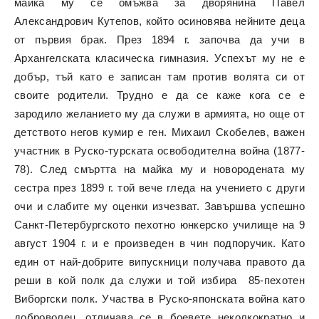
майка му се омъжва за дворянина Павел
Александрович Кутепов, който осиновява нейните деца
от първия брак. През 1894 г. започва да учи в
Архангелската класическа гимназия. Успехът му не е
добър, тъй като е записан там против волята си от
своите родители. Трудно е да се каже кога се е
зародило желанието му да служи в армията, но още от
детството негов кумир е ген. Михаил Скобелев, важен
участник в Руско-турската освободителна война (1877-
78). След смъртта на майка му и новородената му
сестра през 1899 г. той вече гледа на учението с други
очи и слабите му оценки изчезват. Завършва успешно
Санкт-Петербургското пехотно юнкерско училище на 9
август 1904 г. и е произведен в чин подпоручик. Като
един от най-добрите випускници получава правото да
реши в кой полк да служи и той избира 85-пехотен
Виборгски полк. Участва в Руско-японската война като
доброволец, отличава се в боевете неколкократно и