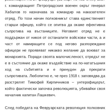
г. командващият Петроградския военен окръг генерал
Хабалов го назначава за командир на наказателен
отряд. По този начин полковникът става единственият
старши офицер, който се опитва да окаже ефективна
съпротива на въстаниците. Неговият отряд не е
поддържан от никоя от останалите войскови части, а и
част от намиращите се под негово разпореждане
офицери не проявяват никакво желание да воюват за
монархията. Поради своята малочисленост, отрядът не
е в състояние да окаже въздействие на по-нататъшния
ход на събитията и е принуден да прекрати
съпротивата. Любопитно е, че през 1918 г. заповядва да
разстрелят Тимофей Кирпичников – унтерофицерът,
който фактически започва революцията, убивайки своя
началник капитан Лашкевич.
След победата на Февруарската революция полковник