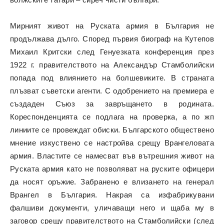
Мирният живот на Руската армия в България не
продължава дълго. Според първия биограф на Кутепов
Михаил Критски след Генуезката конференция през
1922 г. правителството на Александър Стамболийски
попада под влиянието на болшевиките. В страната
плъзват съветски агенти. С одобрението на премиера е
създаден Съюз за завръщането в родината.
Кореспонденцията се подлага на проверка, а по жп
линиите се провеждат обиски. Българското обществено
мнение изкуствено се настройва срещу Врангеловата
армия. Властите се намесват във вътрешния живот на
Руската армия като не позволяват на руските офицери
да носят оръжие. Забранено е влизането на генерал
Врангел в България. Накрая са изфабрикувани
фалшиви документи, уличаващи него и щаба му в
заговор срещу правителството на Стамболийски (след