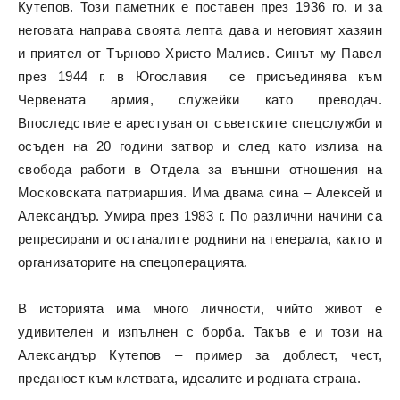
Кутепов. Този паметник е поставен през 1936 го. и за
неговата направа своята лепта дава и неговият хазяин
и приятел от Търново Христо Малиев. Синът му Павел
през 1944 г. в Югославия се присъединява към
Червената армия, служейки като преводач.
Впоследствие е арестуван от съветските спецслужби и
осъден на 20 години затвор и след като излиза на
свобода работи в Отдела за външни отношения на
Московската патриаршия. Има двама сина – Алексей и
Александър. Умира през 1983 г. По различни начини са
репресирани и останалите роднини на генерала, както и
организаторите на спецоперацията.
В историята има много личности, чийто живот е
удивителен и изпълнен с борба. Такъв е и този на
Александър Кутепов – пример за доблест, чест,
преданост към клетвата, идеалите и родната страна.