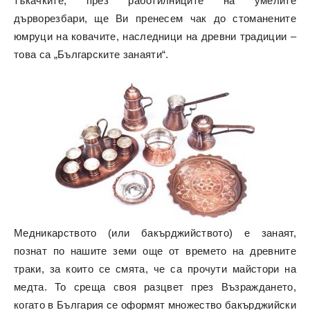
тъкачките, през работилниците на умелите
дърворезбари, ще Ви пренесем чак до стоманените
юмруци на ковачите, наследници на древни традиции –
това са „Българските занаяти“.
Медникарството (или бакърджийството) е занаят,
познат по нашите земи още от времето на древните
траки, за които се смята, че са прочути майстори на
медта. То среща своя разцвет през Възраждането,
когато в България се оформят множество бакърджийски