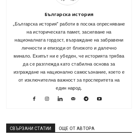
Българска история
„Българска история” работи в посока опресняване
на историческата памет, засилване на
националната гордост, възраждане на забравени
личности и епизоди от близкото и далечно
минало. Екипът ни е убеден, че историята трябва
да се разглежда като стабилна основа за
изграждане на национално самосъзнание, което е
от изключителна важност за просперитета на
един народ.
СВЪРЗАНИ СТАТИИ
ОЩЕ ОТ АВТОРА