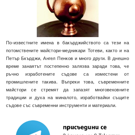
По-известните имена в бакърджийството са тези на
потомствените майстори-медникари Тотеви, както и на
Петър Бкърджи, Ангел Пенков и много други. В днешно
време занаятът постепенно залязва заради това, че
ръчно изработените съдове са изместени от
промишлените такива. Въпреки това, съвременните
майстори се стремят да запазят многовековните
традиции и духа на миналото, изработвайки същите
съдове със съвременни инструменти и материали.