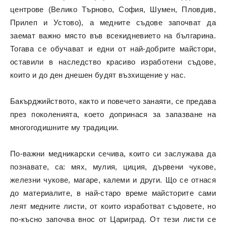
центрове (Велико Търново, София, Шумен, Пловдив,
Прилеп и Устово), а медните съдове започват да
заемат важно място във всекидневието на българина.
Тогава се обучават и едни от най-добрите майстори,
оставили в наследство красиво изработени съдове,
които и до ден днешен будят възхищение у нас.
Бакърджийството, както и повечето занаяти, се предава
през поколенията, което допринася за запазване на
многогодишните му традиции.
По-важни медникарски сечива, които си заслужава да
познавате, са: мях, мулия, циция, дървени чукове,
железни чукове, магаре, калеми и други. Що се отнася
до материалите, в най-старо време майсторите сами
леят медните листи, от които изработват съдовете, но
по-късно започва внос от Цариград. От тези листи се