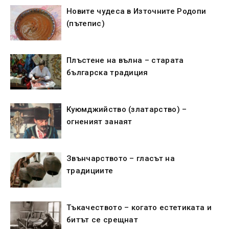
Новите чудеса в Източните Родопи
(пътепис)
Плъстене на вълна – старата
българска традиция
Куюмджийство (златарство) –
огненият занаят
Звънчарството – гласът на
традициите
Тъкачеството – когато естетиката и
битът се срещнат