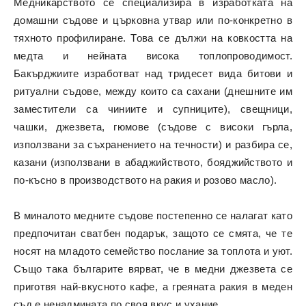
Медникарството се специализира в изработката на
домашни съдове и църковна утвар или по-конкретно в
тяхното профилиране. Това се дължи на ковкостта на
медта и нейната висока топлопроводимост.
Бакърджиите изработват над тридесет вида битови и
ритуални съдове, между които са сахани (днешните им
заместители са чиниите и супниците), свещници,
чашки, джезвета, гюмове (съдове с високи гърла,
използвани за съхранението на течности) и разбира се,
казани (използвани в абаджийството, бояджийството и
по-късно в производството на ракия и розово масло).
В миналото медните съдове постепенно се налагат като
предпочитан сватбен подарък, защото се смята, че те
носят на младото семейство послание за топлота и уют.
Също така българите вярват, че в медни джезвета се
приготвя най-вкусното кафе, а греяната ракия в меден
съд е ненадмината по своя вкус и ухание.