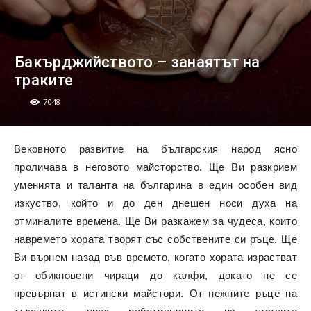
Бакърджийството – занаятът на
траките
7048
Вековното развитие на българския народ ясно
проличава в неговото майсторство. Ще Ви разкрием
уменията и таланта на българина в един особен вид
изкуство, който и до ден днешен носи духа на
отминалите времена. Ще Ви разкажем за чудеса, които
навремето хората творят със собствените си ръце. Ще
Ви върнем назад във времето, когато хората израстват
от обикновени чираци до калфи, докато не се
превърнат в истински майстори. От нежните ръце на