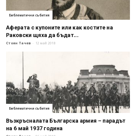
Емблематични събития
Аферата с купоните или как костите на
Раковски щяха да бъдат...
Стоян Тачев
-
12 май 2018
Емблематични събития
Възкръсналата Българска армия – парадът
на 6 май 1937 година