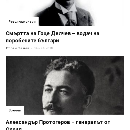
Революционери
Смъртта на Гоце Делчев – водач на
поробените българи
Стоян Тачев
-
04 май 2018
Военни
Александър Протогеров – генералът от
Охрид