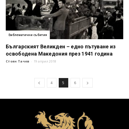
Емблематични събития
Българският Великден – едно пътуване из
освободена Македония през 1941 година
Стоян Тачев
-
19 април 2018
4
5
6