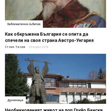
Емблематични събития
Как обкръжена България се опита да
спечели на своя страна Австро-Унгария
Стоян Тачев
-
25 април 2018
Духовници
Необикновеният живот на поп Груйо Бански