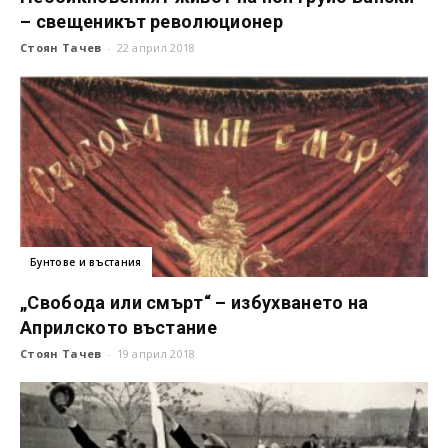
– свещеникът революционер
Стоян Тачев
-
22 април 2018
Бунтове и въстания
„Свобода или смърт“ – избухването на
Априлското въстание
Стоян Тачев
-
19 април 2018