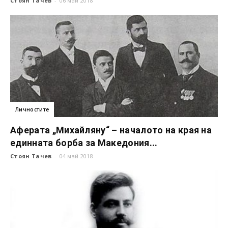
Стоян Тачев
-
06 май 2018
Личностите
Аферата „Михайляну“ – началото на края на
единната борба за Македония...
Стоян Тачев
-
04 май 2018