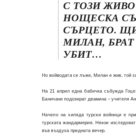
С ТОЗИ ЖИВО
НОЩЕСКА СЪН
СЪРЦЕТО. ЩИ
МИЛАН, БРАТ 
УБИТ…
Но войводата се лъже, Милан е жив, той з
На 21 април една бабичка събужда Гоце 
Баничани подозират двамина – учителя Ан
Начело на хиляда турски войници е пр
турската жандармерия. Някои изследовате
във въздуха предната вечер.