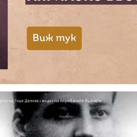
ртта на Гоце Делчев – водач на поробените българи