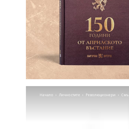
Начало
Личностите
Революционери
Смъ