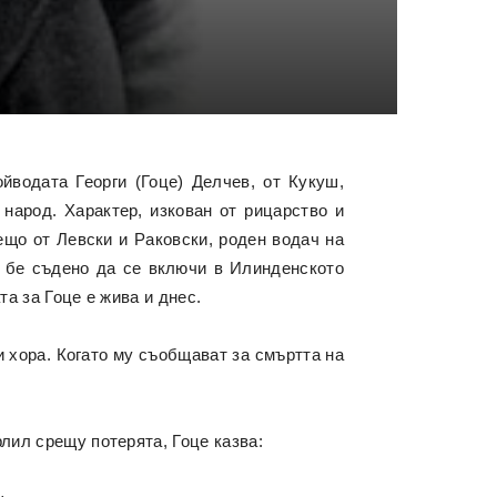
йводата Георги (Гоце) Делчев, от Кукуш,
 народ. Характер, изкован от рицарство и
ещо от Левски и Раковски, роден водач на
е бе съдено да се включи в Илинденското
та за Гоце е жива и днес.
и хора. Когато му съобщават за смъртта на
рлил срещу потерята, Гоце казва: