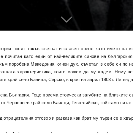
тория носят такъв светъл и славен ореол като името на во
е почитан като един от най-великите синове на българския
към поробена Македония, огнен дух, съчетал в себе си по н
кратката характеристика, която можем да му дадем. Нему н
те край село Баница, Серско, в края на април 1903 г. Легенда
на България, Гоце приема стоически загубите на близките с
сто Чернопеев край село Баялци, Гевгелийско, той само пита:
д отрицателния отговор и разказа как брат му първи се е хвъ