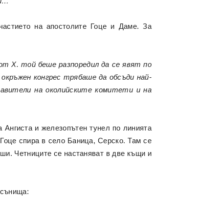
ти…
частието на апостолите Гоце и Даме. За
от Х. той беше разпоредил да се явят по
окръжен конгрес трябаше да обсъди най-
тавители на околийските комитети и на
а Ангиста и железопътен тунел по линията
 Гоце спира в село Баница, Серско. Там се
ши. Четниците се настаняват в две къщи и
 сънища: