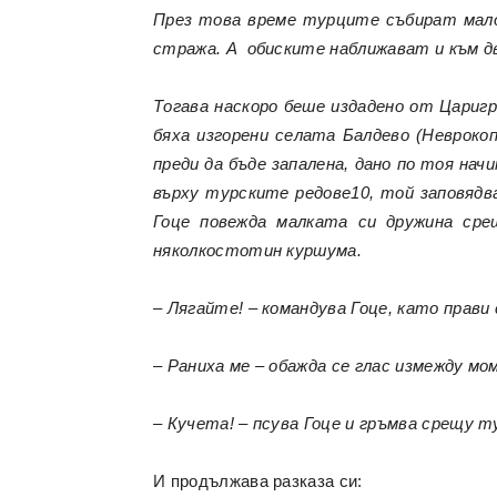
През това време турците събират мало
стража. А обиските наближават и към д
Тогава наскоро беше издадено от Царигр
бяха изгорени селата Балдево (Неврокоп
преди да бъде запалена, дано по тоя нач
върху турските редове10, той заповядва
Гоце повежда малката си дружина сре
няколкостотин куршума.
– Лягайте! – командува Гоце, като прави
– Раниха ме – обажда се глас измежду м
– Кучета! – псува Гоце и гръмва срещу т
И продължава разказа си: