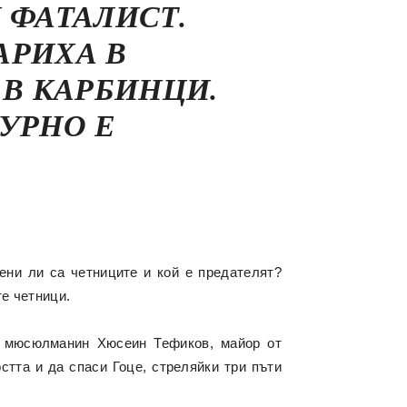
 ФАТАЛИСТ.
АРИХА В
 В КАРБИНЦИ.
ГУРНО Е
ени ли са четниците и кой е предателят?
е четници.
а мюсюлманин Хюсеин Тефиков, майор от
стта и да спаси Гоце, стреляйки три пъти