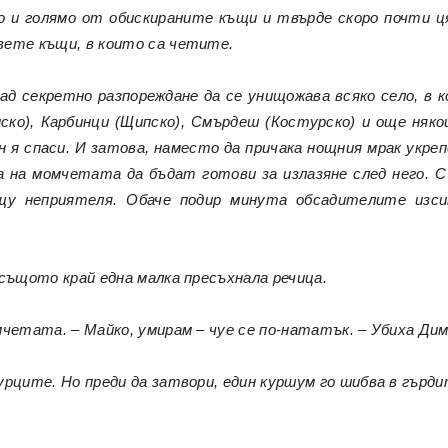
 и голямо от обискираните къщи и твърде скоро почти ця
вете къщи, в които са четите.
ад секретно разпореждане да се унищожава всяко село, в 
ско), Карбинци (Щипско), Смърдеш (Костурско) и още някои
ин я спаси. И затова, наместо да причака нощния мрак укре
 на момчетата да бъдат готови за излазяне след него. С
щу неприятеля. Обаче подир минута обсадителите изс
 същото край една малка пресъхнала речица.
омчетата. – Майко, умирам – чуе се по-нататък. – Убиха Д
урците. Но преди да затвори, един куршум го шибва в гърд