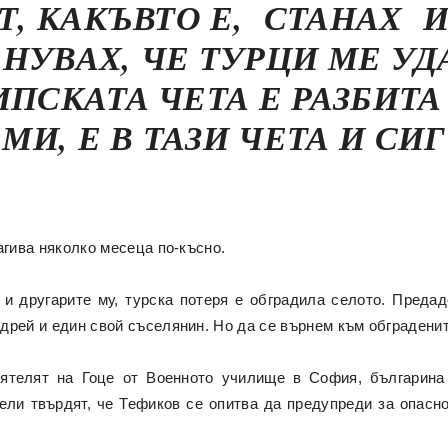
Т, КАКЪВТО Е, СТАНАХ И
УВАХ, ЧЕ ТУРЦИ МЕ УД
ПСКАТА ЧЕТА Е РАЗБИТА
МИ, Е В ТАЗИ ЧЕТА И СИ
агива няколко месеца по-късно.
и другарите му, турска потеря е обградила селото. Предад
дрей и един свой съселянин. Но да се върнем към обграденит
иятелят на Гоце от Военното училище в София, българин
ли твърдят, че Тефиков се опитва да предупреди за опасно