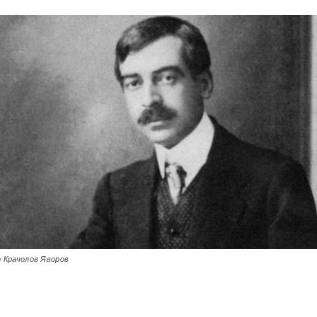
 Крачолов Яворов