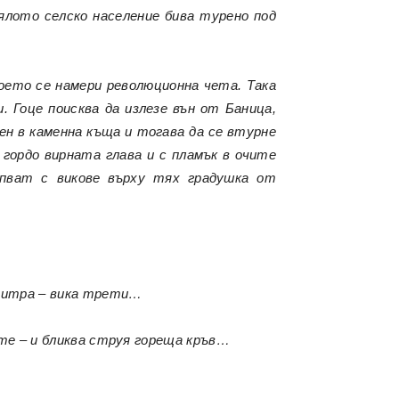
лото селско население бива турено под
което се намери революционна чета. Така
. Гоце поисква да излезе вън от Баница,
пен в каменна къща и тогава да се втурне
 гордо вирната глава и с пламък в очите
ипват с викове върху тях градушка от
имитра – вика трети…
ите – и бликва струя гореща кръв…