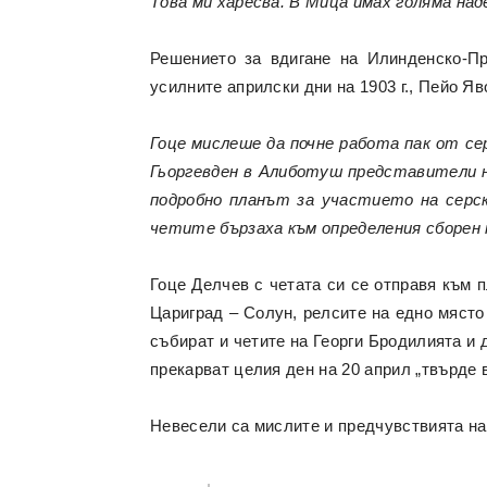
Това ми харесва. В Мица имах голяма над
Решението за вдигане на Илинденско-Пр
усилните априлски дни на 1903 г., Пейо Яв
Гоце мислеше да почне работа пак от се
Гьоргевден в Алиботуш представители н
подробно планът за участието на серс
четите бързаха към определения сборен 
Гоце Делчев с четата си се отправя към 
Цариград – Солун, релсите на едно място 
събират и четите на Георги Бродилията и
прекарват целия ден на 20 април „твърде 
Невесели са мислите и предчувствията на 