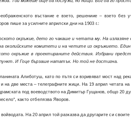
ежда. Той можеше още да послужи, но нищо. Бог да го прос
еображенското въстание е взето, решениие – взето без у
оров пише за усилните априлски дни на 1903 г.:
рското окръжие, дето го чакаше и четата му. На излазяне 
а околийските комитети и на четите из окръжието. Един 
кото окръжие в проектираните действия. Избрани предс
пункт. И Гоце бързаше нататък. Но той не достигна.
планината Алиботуш, като по пътя си взривяват мост над рек
и на две места – телеграфните жици. На 19 април четата на
 драмската под воеводството на Димитър Гущанов, общо 20 ду
весело“, както отбелязва Яворов.
войводата. На 20 април той разказва да другарите си своите