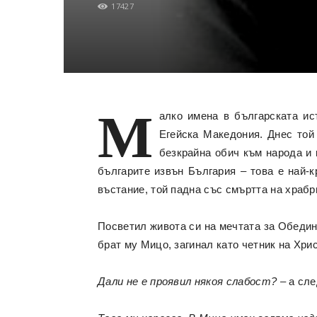
17427
М
алко имена в българската ис
Егейска Македония. Днес той 
безкрайна обич към народа и 
българите извън България – това е най-
въстание, той падна със смъртта на храбри
Посветил живота си на мечтата за Обедине
брат му Мицо, загинал като четник на Хри
Дали не е проявил някоя слабост? –
а сле