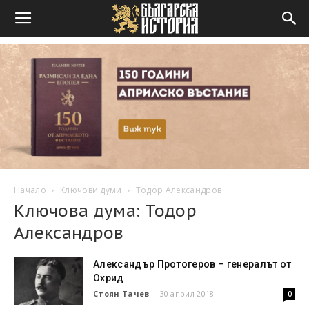
Начало
Ключови думи
Тодор Александров
Ключова дума: Тодор
Александров
Александър Протогеров – генералът от
Охрид
Стоян Тачев
-
30 април 2018
0