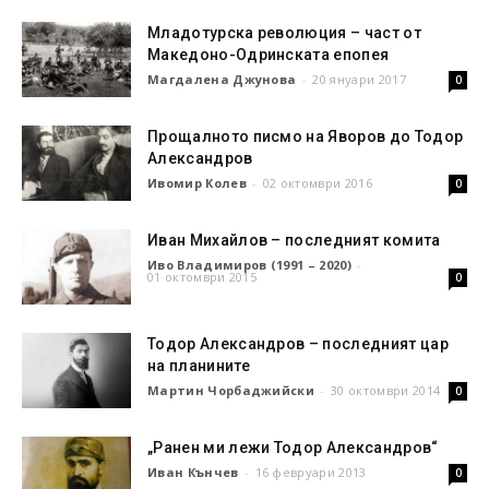
Младотурска революция – част от
Македоно-Одринската епопея
Магдалена Джунова
-
20 януари 2017
0
Прощалното писмо на Яворов до Тодор
Александров
Ивомир Колев
-
02 октомври 2016
0
Иван Михайлов – последният комита
Иво Владимиров (1991 – 2020)
-
01 октомври 2015
0
Тодор Александров – последният цар
на планините
Мартин Чорбаджийски
-
30 октомври 2014
0
„Ранен ми лежи Тодор Александров“
Иван Кънчев
-
16 февруари 2013
0