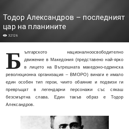
Тодор Александров – последният
цар на планините
32126
Б
ългарското националноосвободително
движение в Македония (представено най-ярко
в лицето на Вътрешната македоно-одринска
революционна организация – ВМОРО) винаги е имало
един особен тип герои, чиито обаяние и подвизи ги
превръщат в легендарни персонажи със сякаш
безсмъртна слава. Един такъв образ е Тодор
Александров.