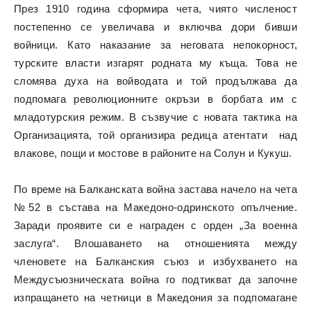
През 1910 година сформира чета, чиято численост
постепенно се увеличава и включва дори бивши
войници. Като наказание за неговата непокорност,
турските власти изгарят родната му къща. Това не
сломява духа на войводата и той продължава да
подпомага революционните окръзи в борбата им с
младотурския режим. В съзвучие с новата тактика на
Организацията, той организира редица атентати над
влакове, пощи и мостове в районите на Солун и Кукуш.
По време на Балканската война застава начело на чета
№52 в състава на Македоно-одринското опълчение.
Заради проявите си е награден с орден „За военна
заслуга“. Влошаването на отношенията между
членовете на Балканския съюз и избухването на
Междусъюзническата война го подтикват да започне
изпращането на четници в Македония за подпомагане