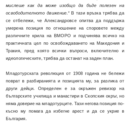
мислеше как да може изобщо да бъде полезен на
освободителното движение.“
В тази връзка трябва да
се отбележи, че Александровсе опитва да поддържа
умерена позиция по отношение на споровете между
различните крила на ВМОРО и подчинява всичко на
практичната цел по освобождаването на Македония и
Тракия, пред която всички въпроси, включително и
идеологическите, трябва да останат на заден план.
Младотурската революция от 1908 година не бележи
поврат в разбиранията и позицията му, за разлика от
други дейци. Определен е за окръжен ревизор на
българските училища и манастири в Скопския окръг, но
няма доверие на младотурците. Тази негова позиция по-
късно му помага да избегне арест и да се укрие в
България.