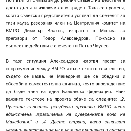
Но пътят от симпатии до реални съвместни действия е
доста дълъг и изключително труден. Това се променя,
когато съветски представители успяват да спечелят за
тази кауза резервния член на Централния комитет на
ВМРО Димитър Влахов, изпратен в Москва за
преговори от Тодор Александров. По-късно за
съвместни действия е спечелен и Петър Чаулев.
В тази ситуация Александров изготвя проект за
споразумение между ВМРО и съветското правителство,
където се казва, че Македония ще се обедини и
обособи в самостоятелна единица, която впоследствие
да бъде член на една Балканска федерация. Най-
важните текстове на проекта обаче са следните: „
2.
Руската съветска република признава ВМРО като
единствена изразителка на суверенната воля на
Македония.“ и „4. Двете страни, като запазват
самостоятелността си в своята вътрешна и външна