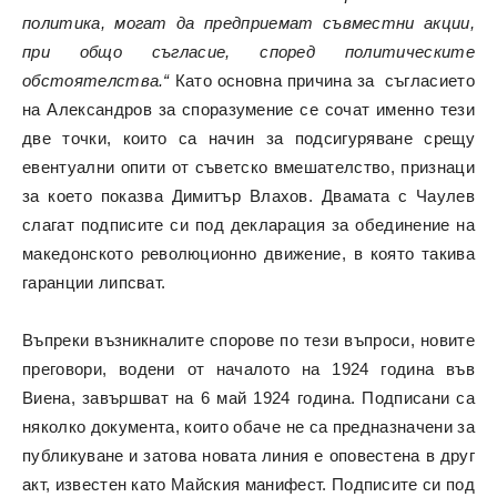
политика, могат да предприемат съвместни акции,
при общо съгласие, според политическите
обстоятелства.“
Като основна причина за съгласието
на Александров за споразумение се сочат именно тези
две точки, които са начин за подсигуряване срещу
евентуални опити от съветско вмешателство, признаци
за което показва Димитър Влахов. Двамата с Чаулев
слагат подписите си под декларация за обединение на
македонското революционно движение, в която такива
гаранции липсват.
Въпреки възникналите спорове по тези въпроси, новите
преговори, водени от началото на 1924 година във
Виена, завършват на 6 май 1924 година. Подписани са
няколко документа, които обаче не са предназначени за
публикуване и затова новата линия е оповестена в друг
акт, известен като Майския манифест. Подписите си под