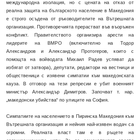
международна изолация, но с цената на отказ от
реална защита на българското население в Македония
е строго осъдена от ръководителите на Вътрешната
организация. Противоречията прерастват във въоръжен
конфликт. Правителството организира арести на
лидерите на ВМРО (включително на Тодор
Александров и Александър Протогеров, които с
помощта на войводата Михаил Радев успяват да
избягат от затвора), депутати, редактори на вестници и
общественици с изявени симпатии към македонската
кауза. В отговор на тези репресии е убит военният
министър Александър Димитров. Започват т. нар.
„македонски убийства“ по улиците на София.
Симпатиите на населението в Пиринска Македония към
Вътрешната организация и нейния най-изявен водач са
огромни. Реалната власт там е в ръцете на