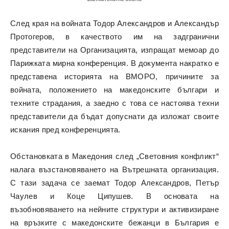
След края на войната Тодор Александров и Александър
Протогеров, в качеството им на задгранични
представители на Организацията, изпращат мемоар до
Парижката мирна конференция. В документа накратко е
представена историята на ВМОРО, причините за
войната, положението на македонските българи и
техните страдания, а заедно с това се настоява техни
представители да бъдат допуснати да изложат своите
искания пред конференцията.
Обстановката в Македония след „Световния конфликт“
налага възстановяването на Вътрешната организация.
С тази задача се заемат Тодор Александров, Петър
Чаулев и Коце Ципушев. В основата на
възобновяването на нейните структури и активизиране
на връзките с македонските бежанци в България е