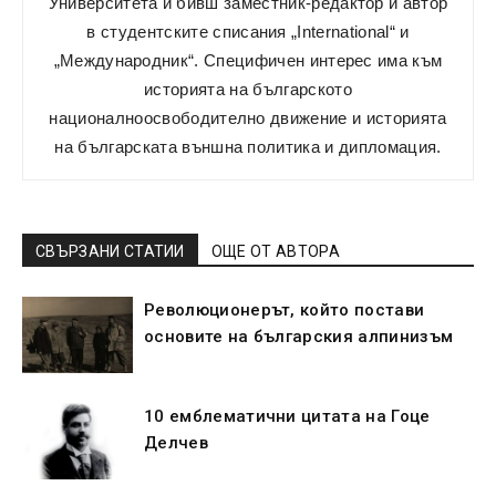
Университета и бивш заместник-редактор и автор
в студентските списания „International“ и
„Международник“. Специфичен интерес има към
историята на българското
националноосвободително движение и историята
на българската външна политика и дипломация.
СВЪРЗАНИ СТАТИИ
ОЩЕ ОТ АВТОРА
Революционерът, който постави
основите на българския алпинизъм
10 емблематични цитата на Гоце
Делчев