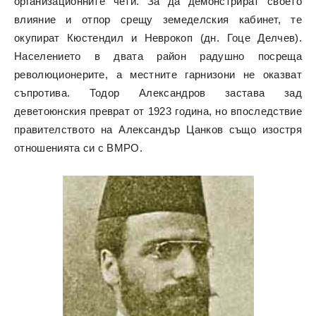
организационните чети. За да демонстрират своето
влияние и отпор срещу земеделския кабинет, те
окупират Кюстендил и Неврокоп (дн. Гоце Делчев).
Населението в двата район радушно посреща
революционерите, а местните гарнизони не оказват
съпротива. Тодор Александров застава зад
деветоюнския преврат от 1923 година, но впоследствие
правителството на Александър Цанков също изостря
отношенията си с ВМРО.