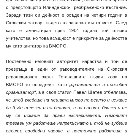
с предстоящото Илинденско-Преображенско въстание.
Заради тази си дейност е осъден на четири години в
Скопския затвор, където го заварва въстанието. След
като е амнистиран през 1904 година той отново
учителства, но това всъщност е прикритие за дейността
му като агитатор на ВМОРО.
Постепенно неговият авторитет нараства и той се
превръща в един от ръководителите на Скопския
революционен окръг. Тогавашните първи хора на
ВМОРО го определят като „
прагматичен и способен
организатор“
, а в своя статия Павел Шатев отбелязва,
че „
той гледаше на нещата много по-реално и искаше
да бъде полезен и на делото, и на своите близки и не
му се искаше да прави експерименти. Неговият
трезвен ум работеше непрекъснато и той не губеше
своите свободни часове, а постоянно работеше и