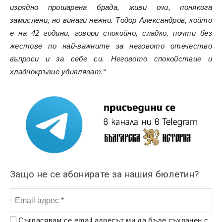
изрядно прошарена брада, живи очи, понякога
замислени, но винаги нежни. Тодор Александров, който
е на 42 години, говори спокойно, сладко, почти без
жестове по най-важните за неговото отечество
въпроси и за себе си. Неговото спокойствие и
хладнокръвие удивляват.“
Защо не се абонирате за нашия бюлетин?
Съгласявам се email адресът ми да бъде съхранен с