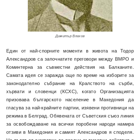
Димитър Влахов
Един от най-спорните моменти в живота на Тодор
Александров са започнатите преговори между ВМРО и
Коминтерна за съвместни действия на Балканите.
Самата идея се заражда още по време на изборите за
законодателно събрание на Кралството на сърби,
хървати и словенци (КСХС), когато Организацията
призовава българското население в Македония да
гласува за най-крайните партии, изявени противници на
режима в Белград. Обявената от Съветския съюз линия
за освобождаване на всички поробени народи намира
отзиви в Македония и самият Александров я споделя.