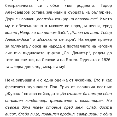
безграничната си любов към родината, Тодор
Александров остава завинаги в сърцата на българите.
Дори е наричан
„
последният цар на планините“.
Името
му е обезсмъртено в множество народни песни, сред
които „Нещо ке те питам бабо“, „Ранен ми лежи Тодор
Александров“ и „Всичката се гора“.
Нагледен пример
за голямата любов на народа е поставянето на неговия
лик във видинската църква
„
Св. Димитър
“
, редом до
тези на светци, на Левски и на Ботев. Годината е 1926-
та… едва две след смъртта му!
Нека завършим и с една оценка от чужбина. Ето и как
френският журналист Пол Ерио от парижкия вестник
„Журнал
“
описва войводата:
„
Аз очаквах да намеря един
страшен кондотиер, фанатичен и екзалтиран. Но
съвсем друг човек стоеше пред мен. Слаб, доста
висок, бледо лице, правилен профил, завършващ с една