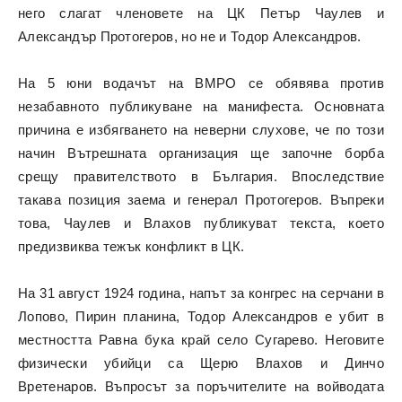
него слагат членовете на ЦК Петър Чаулев и
Александър Протогеров, но не и Тодор Александров.
На 5 юни водачът на ВМРО се обявява против
незабавното публикуване на манифеста. Основната
причина е избягването на неверни слухове, че по този
начин Вътрешната организация ще започне борба
срещу правителството в България. Впоследствие
такава позиция заема и генерал Протогеров. Въпреки
това, Чаулев и Влахов публикуват текста, което
предизвиква тежък конфликт в ЦК.
На 31 август 1924 година, напът за конгрес на серчани в
Лопово, Пирин планина, Тодор Александров е убит в
местността Равна бука край село Сугарево. Неговите
физически убийци са Щерю Влахов и Динчо
Вретенаров. Въпросът за поръчителите на войводата