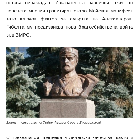
остава неразгадан. Изказани са различни тези, но
повечето мнения гравитират около Майския манифест
като ключов фактор за смъртта на Александров.
Гибелта му предизвиква нова братоубийствена война
във ВМРО.
Бюст – паметник на Тодор Александров в Благоевград
С трезвата си преценка и лидерски качества, както и