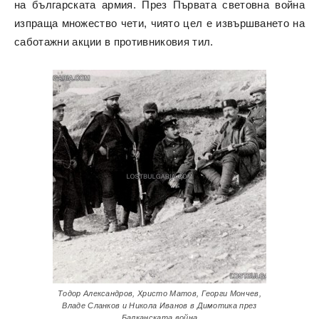
на българската армия. През Първата световна война
изпраща множество чети, чиято цел е извършването на
саботажни акции в противниковия тил.
Тодор Александров, Христо Матов, Георги Мончев,
Владе Сланков и Никола Иванов в Димотика през
Балканската война