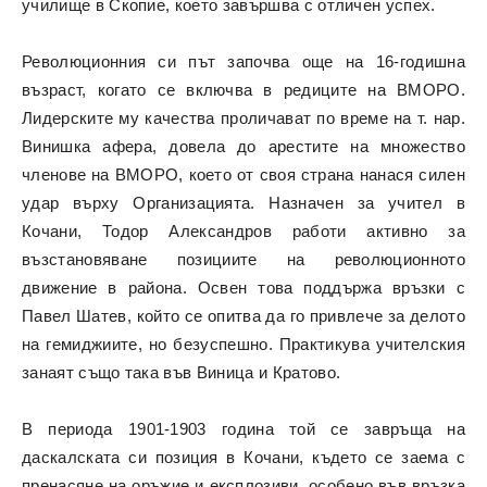
училище в Скопие, което завършва с отличен успех.
Революционния си път започва още на 16-годишна
възраст, когато се включва в редиците на ВМОРО.
Лидерските му качества проличават по време на т. нар.
Винишка афера, довела до арестите на множество
членове на ВМОРО, което от своя страна нанася силен
удар върху Организацията. Назначен за учител в
Кочани, Тодор Александров работи активно за
възстановяване позициите на революционното
движение в района. Освен това поддържа връзки с
Павел Шатев, който се опитва да го привлече за делото
на гемиджиите, но безуспешно. Практикува учителския
занаят също така във Виница и Кратово.
В периода 1901-1903 година той се завръща на
даскалската си позиция в Кочани, където се заема с
пренасяне на оръжие и експлозиви, особено във връзка