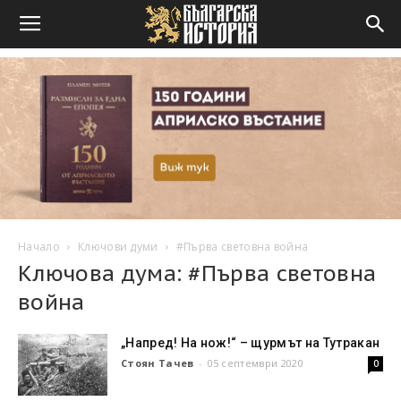
Начало
Ключови думи
#Първа световна война
Ключова дума: #Първа световна
война
„Напред! На нож!“ – щурмът на Тутракан
Стоян Тачев
-
05 септември 2020
0