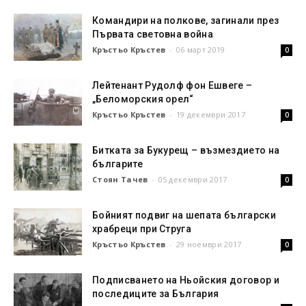
Командири на полкове, загинали през
Първата световна война
Кръстьо Кръстев
-
06 март 2019
0
Лейтенант Рудолф фон Ешвеге –
„Беломорския орел“
Кръстьо Кръстев
-
19 декември 2017
0
Битката за Букурещ – възмездието на
българите
Стоян Тачев
-
05 декември 2017
0
Бойният подвиг на шепата български
храбреци при Струга
Кръстьо Кръстев
-
29 ноември 2017
0
Подписването на Ньойския договор и
последиците за България