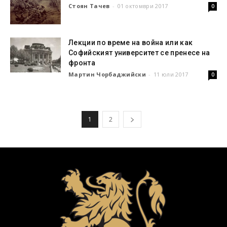
Стоян Тачев
-
01 октомври 2017
0
Лекции по време на война или как
Софийският университет се пренесе на
фронта
Мартин Чорбаджийски
-
11 юли 2017
0
1
2