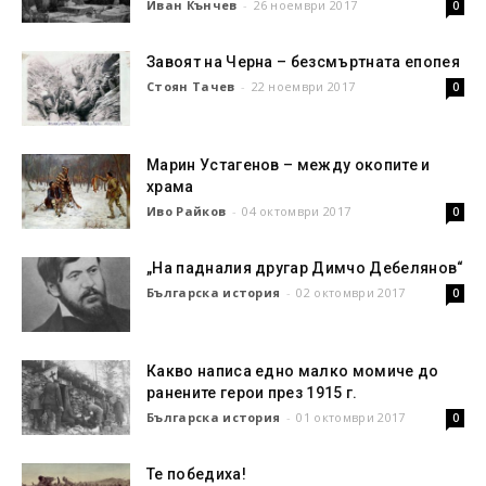
Иван Кънчев
-
26 ноември 2017
0
Завоят на Черна – безсмъртната епопея
Стоян Тачев
-
22 ноември 2017
0
Марин Устагенов – между окопите и
храма
Иво Райков
-
04 октомври 2017
0
„На падналия другар Димчо Дебелянов“
Българска история
-
02 октомври 2017
0
Какво написа едно малко момиче до
ранените герои през 1915 г.
Българска история
-
01 октомври 2017
0
Те победиха!