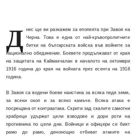
Д
нес ще ви разкажем за епопеята при Завоя на
Черна. Това е една от най-кръвопролитните
битки на българската войска във войните за
национално обединение. Боевете продължават от края
на защитата на Каймакчалан в началото на октомври
1916 година до края на войната през есента на 1918
година.
В Завоя са водени боеве наистина за всяка педя земя,
за всеки окоп и за всяко камъче. Всяка атака е
посрещана от контраатака. Скрити зад скалите самотни
храбреци удържат цели взводове и дори роти на
противника по цели дни. Войници и офицери се бият
рамо до рамо, денонощно отбиват атаките на