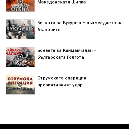
Македонската Шипка
Битката за Букурещ – възмездието на
българите
Боевете за Каймакчалан –
българската Голгота
Струмската операция –
превантивният удар