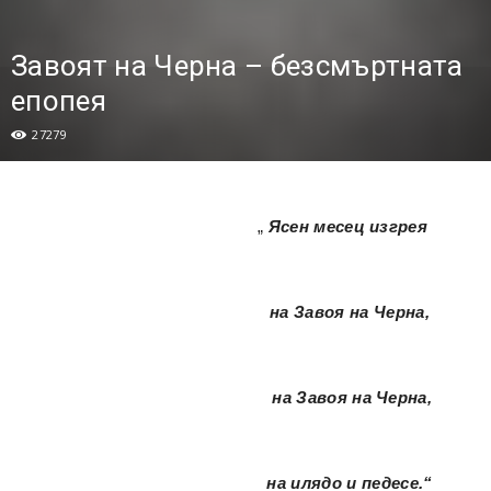
Завоят на Черна – безсмъртната
епопея
27279
„
Ясен месец изгрея
на Завоя на Черна,
на Завоя на Черна,
на илядо и педесе.“