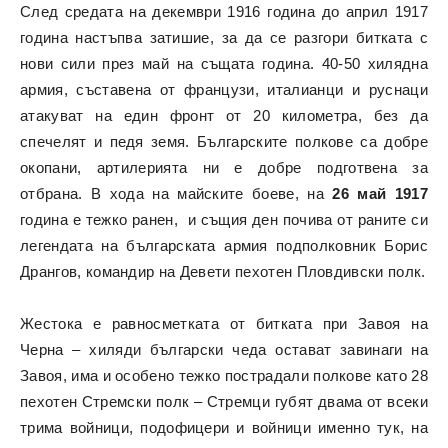
След средата на декември 1916 година до април 1917
година настъпва затишие, за да се разгори битката с
нови сили през май на същата година. 40-50 хилядна
армия, съставена от французи, италианци и руснаци
атакуват на един фронт от 20 километра, без да
спечелят и педя земя. Българските полкове са добре
окопани, артилерията ни е добре подготвена за
отбрана. В хода на майските боеве, на
26 май 1917
година е тежко ранен, и същия ден почива от раните си
легендата на българската армия подполковник Борис
Дрангов, командир на Девети пехотен Пловдивски полк.
Жестока е равносметката от битката при Завоя на
Черна – хиляди български чеда остават завинаги на
Завоя, има и особено тежко пострадали полкове като 28
пехотен Стремски полк – Стремци губят двама от всеки
трима войници, подофицери и войници именно тук, на