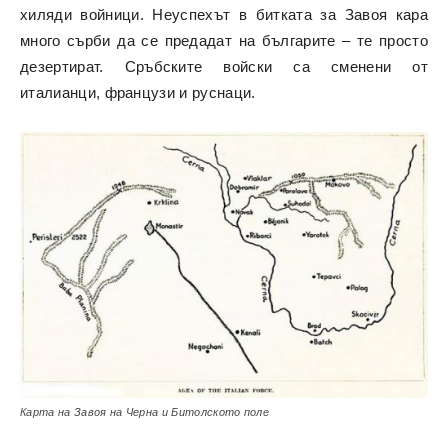
хиляди войници. Неуспехът в битката за Завоя кара
много сърби да се предадат на българите – те просто
дезертират. Сръбските войски са сменени от
италианци, французи и руснаци.
Карта на Завоя на Черна и Битолското поле