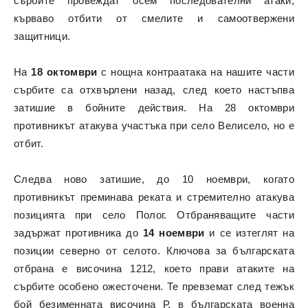
сърбите провеждат осем последователни атаки,
кърваво отбити от смелите и самоотвержени
защитници.
На
18 октомври
с нощна контраатака на нашите части
сърбите са отхвърлени назад, след което настъпва
затишие в бойните действия. На 28 октомври
противникът атакува участъка при село Велисело, но е
отбит.
Следва ново затишие, до 10 ноември, когато
противникът преминава реката и стремително атакува
позицията при село Полог. Отбраняващите части
задържат противника до
14 ноември
и се изтеглят на
позиции северно от селото. Ключова за българската
отбрана е височина 1212, което прави атаките на
сърбите особено ожесточени. Те превземат след тежък
бой безименната височина Р, в българската военна