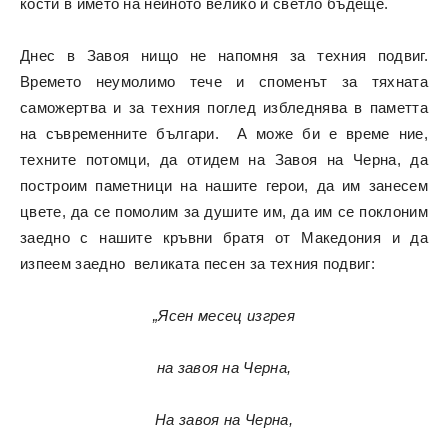
кости в името на нейното велико и светло бъдеще.
Днес в Завоя нищо не напомня за техния подвиг.
Времето неумолимо тече и споменът за тяхната
саможертва и за техния поглед избледнява в паметта
на съвременните българи. А може би е време ние,
техните потомци, да отидем на Завоя на Черна, да
построим паметници на нашите герои, да им занесем
цвете, да се помолим за душите им, да им се поклоним
заедно с нашите кръвни братя от Македония и да
изпеем заедно великата песен за техния подвиг:
„Ясен месец изгрея
на завоя на Черна,
На завоя на Черна,