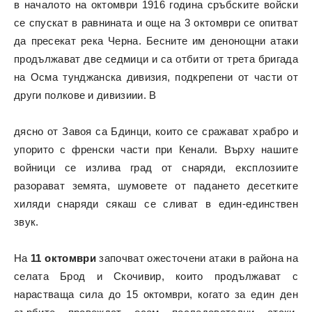
в началото на октомври 1916 година сръбските войски
се спускат в равнината и още на 3 октомври се опитват
да пресекат река Черна. Бесните им денонощни атаки
продължават две седмици и са отбити от трета бригада
на Осма тунджанска дивизия, подкрепени от части от
други полкове и дивизиии. В
дясно от Завоя са Бдинци, които се сражават храбро и
упорито с френски части при Кенали. Върху нашите
войници се излива град от снаряди, експлозиите
разорават земята, шумовете от падането десетките
хиляди снаряди сякаш се сливат в един-единствен
звук.
На
11 октомври
започват ожесточени атаки в района на
селата Брод и Скочивир, които продължават с
нарастваща сила до 15 октомври, когато за един ден