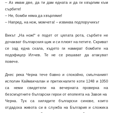
– Аз имам две, да ти дам едната и да ги хвърлим към
сърбите!
– Не, бомби няма да хвърляме!
– Напред, на нож, момчета! – извиква подпоручикът
Викът „На нож!“ е подет от цялата рота, сърбите не
дочакват българския щик и си плюят на петите. Скриват
се зад една скала, където ги намират бомбите на
подофицер Илчев. Те не се решават да атакуват
повече.
Днес река Черна тече бавно и спокойно, смълчаният
исполин Каймакчалан и притихналите коти 1248 и 1050
са неми свидетели на вечерната проверка на
безсмъртните български герои от епопеята на Завоя на
Черна. Тук са хилядите български синове, които
отдадоха живота си в служба на България и сложиха