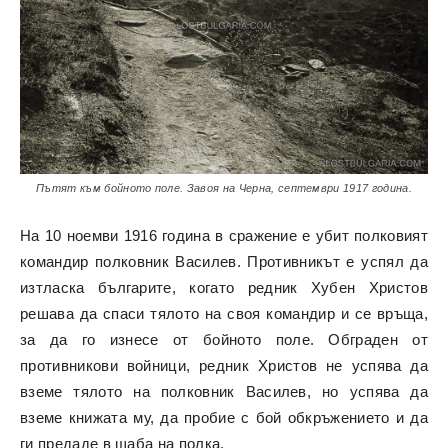
Пътят към бойното поле. Завоя на Черна, септември 1917 година.
На 10 ноемви 1916 година в сражение е убит полковият
командир полковник Василев. Противникът е успял да
изтласка българите, когато редник Хубен Христов
решава да спаси тялото на своя командир и се връща,
за да го изнесе от бойното поле. Обграден от
противникови войници, редник Христов не успява да
вземе тялото на полковник Василев, но успява да
вземе книжата му, да пробие с бой обкръжението и да
ги предаде в щаба на полка.