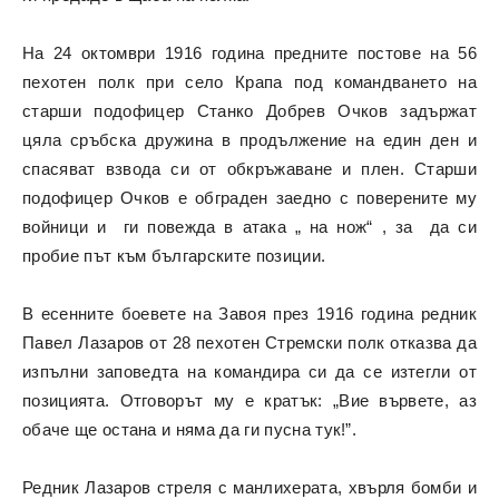
На 24 октомври 1916 година предните постове на 56
пехотен полк при село Крапа под командването на
старши подофицер Станко Добрев Очков задържат
цяла сръбска дружина в продължение на един ден и
спасяват взвода си от обкръжаване и плен. Старши
подофицер Очков е обграден заедно с поверените му
войници и ги повежда в атака „ на нож“ , за да си
пробие път към българските позиции.
В есенните боевете на Завоя през 1916 година редник
Павел Лазаров от 28 пехотен Стремски полк отказва да
изпълни заповедта на командира си да се изтегли от
позицията. Отговорът му е кратък: „Вие вървете, аз
обаче ще остана и няма да ги пусна тук!”.
Редник Лазаров стреля с манлихерата, хвърля бомби и