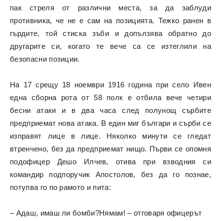
пак стреля от различни места, за да заблуди
противника, че не е сам на позицията. Тежко ранен в
гърдите, той стиска зъби и допълзява обратно до
другарите си, когато те вече са се изтеглили на
безопасни позиции.
На 17 срещу 18 ноември 1916 година при село Ивен
една сборна рота от 58 полк е отбила вече четири
бесни атаки и в два часа след полунощ сърбите
предприемат нова атака. В един миг българи и сърби се
изправят лице в лице. Няколко минути се гледат
втренчено, без да предприемат нищо. Първи се опомня
подофицер Дешо Илчев, отива при взводния си
командир подпоручик Апостолов, без да го познае,
потупва го по рамото и пита:
– Адаш, имаш ли бомби?Нямам! – отговаря офицерът