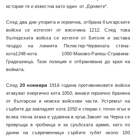
история тя е известна като един от „Еровете“.
След два дни упорита и героична, отбрана българските
войски се изтеглят от височина 1212. След това
българската войска се изтегля от Битоля и застава
твърдо на линията Пелистер-Червената стена-
кота1248-кота 1050-Маково-Рапеш-Стравина-
Градешница. Тази позиция е отбранявана до края на
войната.
След
20 ноември
1916 година противниковите войски
атакуват енергично кота 1050, винаги героично бранена
от български и немски войскови части. Устремът на
сърбите да завладеят кота 1050 е спиран с точен огън и
всяка тяхна атака е удавяна в кръв.Завоят на Черна се
превръща в гробница и за сръбската армия, като по
данни на съвременници сърбите губят около 100