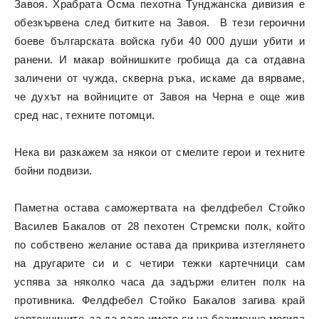
Завоя. Храбрата Осма пехотна Тунджанска дивизия е
обезкървена след битките на Завоя. В тези героични
боеве българската войска губи 40 000 души убити и
ранени. И макар войнишките гробища да са отдавна
заличени от чужда, скверна ръка, искаме да вярваме,
че духът на войниците от Завоя на Черна е още жив
сред нас, техните потомци.
Нека ви разкажем за някои от смелите герои и техните
бойни подвизи.
Паметна остава саможертвата на фелдфебел Стойко
Василев Бакалов от 28 пехотен Стремски полк, който
по собствено желание остава да прикрива изтеглянето
на другарите си и с четири тежки картечници сам
успява за няколко часа да задържи елитен полк на
противника. Фелдфебел Стойко Бакалов загива край
картечниците, за да даде името си на безименна могила