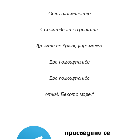
Останая младите
да командват со ротата.
Дръжте се бракя, уще малко,
Еве помощта иде
Еве помощта иде
откай Белото море.“