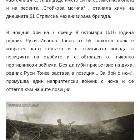
и на песента „Стойкова могила“ , станала химн на
днешната 61 Стрямска механизирана бригада.
В нощния бой на 7 срещу 8 октомври 1916 година
редник Руси Иванов Тонев от 55 пехотен полк е
изпратен като свръзка и в тъмнината попада в
позицията на сърбите и е обграден от няколко
противникови войника. Без да губи присъствие на духа,
редник Руси Тонев застава в позиция „ За бой с нож“,
промушва един неприятелски войник с ножа и се
оттегля към нашите позиции.