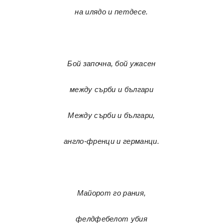
на илядо и петдесе.
Бой започна, бой ужасен
между сърби и българи
Между сърби и българи,
англо-френци и германци.
Майорот го рания,
фелдфебелот убия