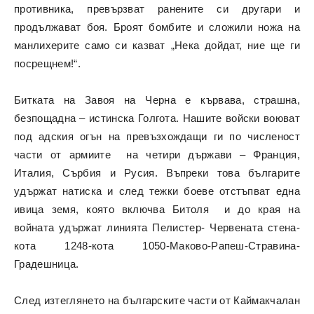
противника, превързват ранените си другари и
продължават боя. Броят бомбите и сложили ножа на
манлихерите само си казват „Нека дойдат, ние ще ги
посрещнем!“.
Битката на Завоя на Черна е кървава, страшна,
безпощадна – истинска Голгота. Нашите войски воюват
под адския огън на превъзхождащи ги по численост
части от армиите на четири държави – Франция,
Италия, Сърбия и Русия. Въпреки това българите
удържат натиска и след тежки боеве отстъпват една
ивица земя, която включва Битоля и до края на
войната удържат линията Пелистер- Червената стена-
кота 1248-кота 1050-Маково-Рапеш-Стравина-
Градешница.
След изтеглянето на българските части от Каймакчалан