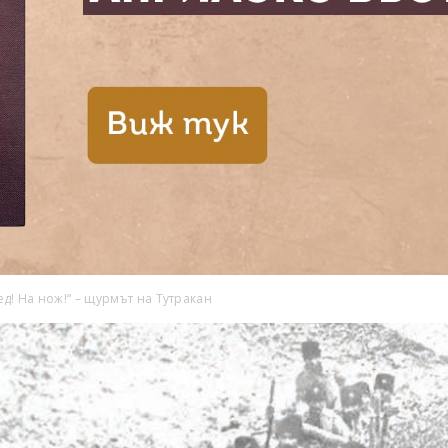
д! На нож!“ – щурмът на Тутракан