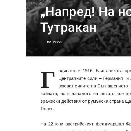
„Напред! На н
Тутракан
19354
Г
одината е 1916. Българската а
Централните сили – Германия и 
воюват силите на Съглашението 
войната, но в началото на лятото все п
вражески действия от румънска страна ща
Тошев.
На 22 юни австрийският фелдмаршал Ф