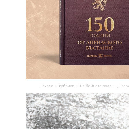
Начало
Рубрики
На бойното поле
„Напре