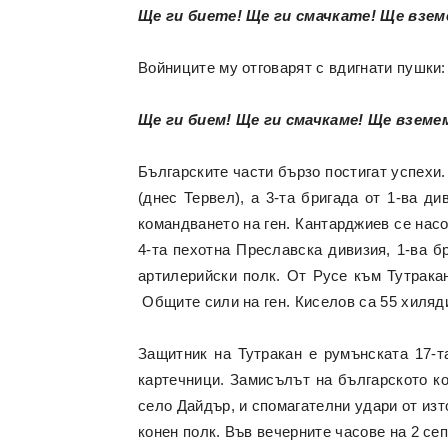
Ще ги биете! Ще ги смачкате! Ще взем
Войниците му отговарят с вдигнати пушки:
Ще ги бием! Ще ги смачкаме! Ще вземе
Българските части бързо постигат успехи.
(днес Тервел), а 3-та бригада от 1-ва д
командването на ген. Кантарджиев се насо
4-та пехотна Преславска дивизия, 1-ва бр
артилерийски полк. От Русе към Тутрака
Общите сили на ген. Киселов са 55 хиляди
Защитник на Тутракан е румънската 17-т
картечници. Замисълът на българското к
село Дайдър, и спомагателни удари от изт
конен полк. Във вечерните часове на 2 се