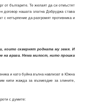
г от българите. Те желаят да си отмъстят
ен договор нашата златна Добруджа става
ат с нетърпение да разгромят противника и
и, които сквернят родната му земя. И
 на врага. Няма милост, нито прошка
вника и като буйна вълна навлизат в Южна
 им кипи жажда за възмездие за злините,
роти с думите: