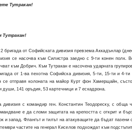
ете Тутракан!
м Тутракан!
 2 бригада от Софийската дивизия превзема Аккадънлар (дне
ивизия се насочва към Силистра заедно с 9-ти конен полк. 
чват към Добрич. Към Тутракан е насочена ударната групиров
игада от 1-ва пехотна Софийска дивизия, 5-ти, 15-ти и 4-ти
н се отправя колоната на майор Курт фон Хамерщайн, състо
 души, 141 оръдия, 53 картечници и 7 ескадрона.
а дивизия с командир ген. Константин Теодореску, с обща 
омандване е да сломи защитата на крепостта с открит и бър
ок и запад. Флангът и тилът на атакуващите да бъдат пазени 
птември частите на генерал Киселов подхождат към подстъпите