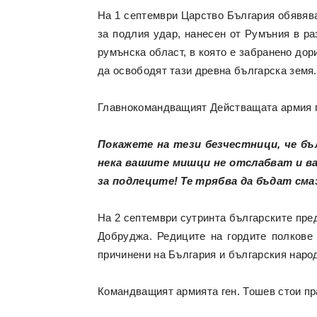
На 1 септември Царство България обявява
за подлия удар, нанесен от Румъния в р
румънска област, в която е забранено дор
да освободят тази древна българска земя.
Главнокомандващият Действащата армия ге
Покажете на тези безчестници, че бъ
нека вашите мишци не отслабват и в
за подлеците! Те трябва да бъдат сма
На 2 септември сутринта българските пре
Добруджа. Редиците на гордите полкове 
причинени на България и българския наро
Командващият армията ген. Тошев стои пр