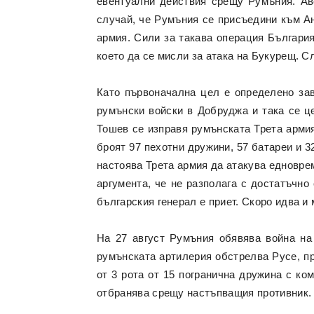
евентуални действия срещу Румъния. Ав
случай, че Румъния се присъедини към Ан
армия. Сили за такава операция България
което да се мисли за атака на Букурещ. С
Като първоначална цел е определено зав
румънски войски в Добруджа и така се ц
Тошев се изправя румънската Трета армия
броят 97 пехотни дружини, 57 батареи и
настоява Трета армия да атакува едновре
аргумента, че не разполага с достатъчно
българския генерал е приет. Скоро идва и
На 27 август Румъния обявява война на 
румънската артилерия обстрелва Русе, пр
от 3 рота от 15 погранична дружина с к
отбранява срещу настъпващия противник.