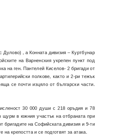
с Дулово) , а Конната дивизия – Куртбунар
Войските на Варненския укрепен пункт под
ка на ген. Пантелей Киселов- 2 бригади от
 артилерийски полкове, както и 2-ри тежък
яща се почти изцяло от български части.
численост 30 000 души с 218 оръдия и 78
з щурм в южния участък на отбраната при
от бригадите на Софийската дивизия и 9-ти
 на крепостта и се подготвят за атака.