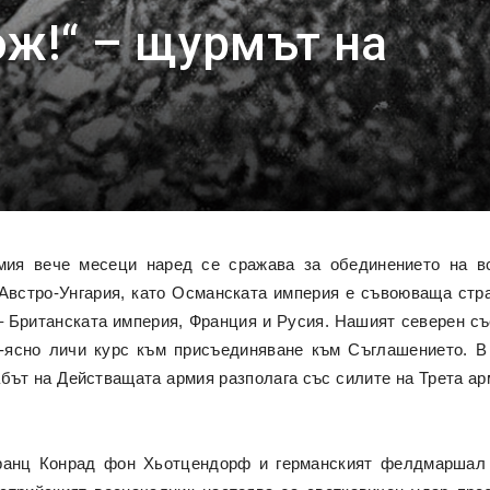
ож!“ – щурмът на
рмия вече месеци наред се сражава за обединението на в
Австро-Унгария, като Османската империя е съвоюваща стр
– Британската империя, Франция и Русия. Нашият северен с
о-ясно личи курс към присъединяване към Съглашението. 
бът на Действащата армия разполага със силите на Трета а
ранц Конрад фон Хьотцендорф и германският фелдмаршал 