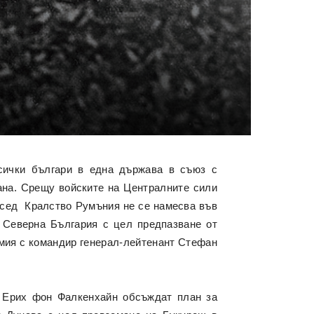
сички българи в една държава в съюз с
ана. Срещу войските на Централните сили
ъсед Кралство Румъния не се намесва във
В Северна България с цел предпазване от
рмия с командир генерал-лейтенант Стефан
Ерих фон Фалкенхайн обсъждат план за