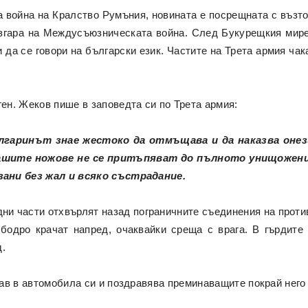
 война на Кралство Румъния, новината е посрещната с възтор
азгара на Междусъюзническата война. След Букурещкия мир
и да се говори на български език. Частите на Трета армия чак
н. Жеков пише в заповедта си по Трета армия:
лгаринът знае жестоко да отмъщава и да наказва онез
ашите ножове не се притъпяват до пълното унищожение
зани без жал и всяко състрадание.
дни части отхвърлят назад пограничните съединения на проти
бодро крачат напред, очаквайки среща с врага. В гърдите
д.
ав в автомобила си и поздравява преминаващите покрай него 