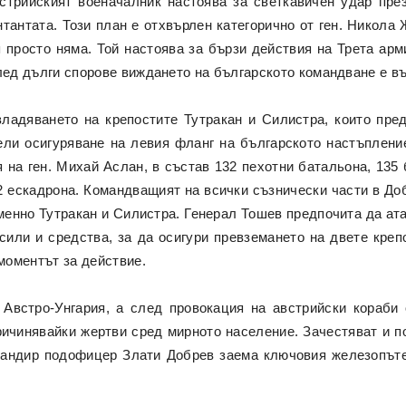
стрийският военачалник настоява за светкавичен удар пре
тантата. Този план е отхвърлен категорично от ген. Никол
 просто няма. Той настоява за бързи действия на Трета ар
лед дълги спорове виждането на българското командване е в
ладяването на крепостите Тутракан и Силистра, които пре
ели осигуряване на левия фланг на българското настъпление
 на ген. Михай Аслан, в състав 132 пехотни батальона, 135 
 32 ескадрона. Командващият на всички съзнически части в 
менно Тутракан и Силистра. Генерал Тошев предпочита да ата
 сили и средства, за да осигури превземането на двете креп
 моментът за действие.
Австро-Унгария, а след провокация на австрийски кораби
ичинявайки жертви сред мирното население. Зачестяват и по
омандир подофицер Злати Добрев заема ключовия железопъте