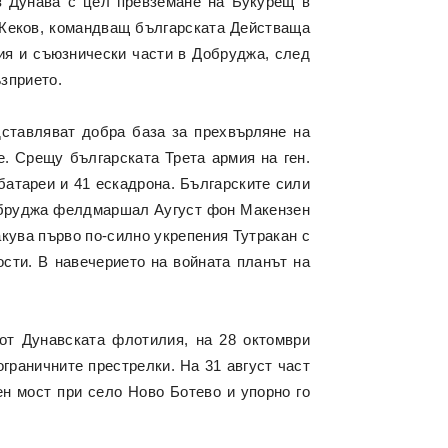
з Дунава с цел превземане на Букурещ в
а Жеков, командващ българската Действаща
мия и съюзнически части в Добруджа, след
ъзприето.
дставляват добра база за прехвърляне на
. Срещу българската Трета армия на ген.
батареи и 41 ескадрона. Българските сили
Добруджа фелдмаршал Аугуст фон Макензен
кува първо по-силно укрепения Тутракан с
ости. В навечерието на войната планът на
 от Дунавската флотилия, на 28 октомври
граничните престрелки. На 31 август част
н мост при село Ново Ботево и упорно го