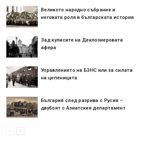
Великото народно събрание и
неговата роля в българската история
Зад кулисите на Деклозиеровата
афера
Управлението на БЗНС или за силата
на цепеницата
България след разрива с Русия –
двубоят с Азиатския департамент