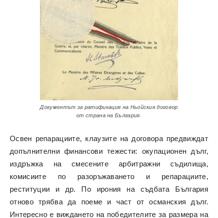
Документът за ратификация на Ньойския договор
от страна на България.
Освен репарациите, клаузите на договора предвиждат
допълнителни финансови тежести: окупационен дълг,
издръжка на смесените арбитражни съдилища,
комисиите по разоръжаването и репарациите,
реституции и др. По ирония на съдбата България
отново трябва да поеме и част от османския дълг.
Интересно е виждането на победителите за размера на