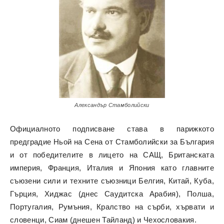
Александър Стамболийски
Официалното подписване става в парижкото
предградие Ньой на Сена от Стамболийски за България
и от победителите в лицето на САЩ, Британската
империя, Франция, Италия и Япония като главните
съюзени сили и техните съюзници Белгия, Китай, Куба,
Гърция, Хиджас (днес Саудитска Арабия), Полша,
Португалия, Румъния, Кралство на сърби, хървати и
словенци, Сиам (днешен Тайланд) и Чехословакия.