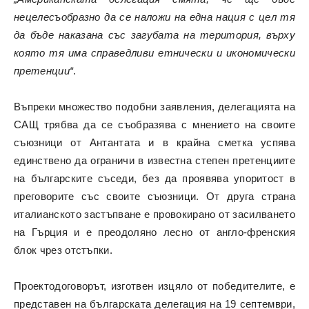
нецелесъобразно да се наложи на една нация с цел тя
да бъде наказана със загубата на територия, върху
която тя има справедливи етнически и икономически
претенции“
.
Въпреки множество подобни заявления, делегацията на
САЩ трябва да се съобразява с мнението на своите
съюзници от Антантата и в крайна сметка успява
единствено да ограничи в известна степен претенциите
на българските съседи, без да проявява упоритост в
преговорите със своите съюзници. От друга страна
италианското застъпване е провокирано от засилването
на Гърция и е преодоляно лесно от англо-френския
блок чрез отстъпки.
Проектодоговорът, изготвен изцяло от победителите, е
представен на българската делегация на 19 септември,