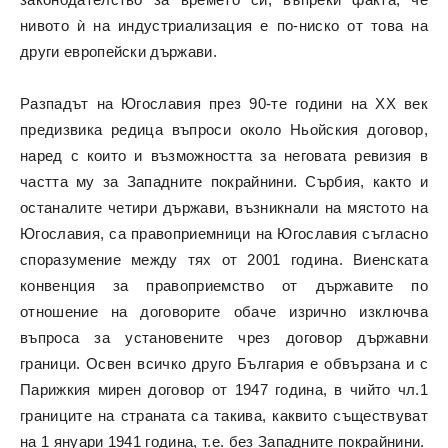
нивото ѝ на индустриализация е по-ниско от това на
други европейски държави.
Разпадът на Югославия през 90-те години на ХХ век
предизвика редица въпроси около Ньойския договор,
наред с които и възможността за неговата ревизия в
частта му за Западните покрайнини. Сърбия, както и
останалите четири държави, възникнали на мястото на
Югославия, са правоприемници на Югославия съгласно
споразумение между тях от 2001 година. Виенската
конвенция за правоприемство от държавите по
отношение на договорите обаче изрично изключва
въпроса за установените чрез договор държавни
граници. Освен всичко друго България е обвързана и с
Парижкия мирен договор от 1947 година, в чийто чл.1
границите на страната са такива, каквито съществуват
на 1 януари 1941 година, т.е. без Западните покрайнини.