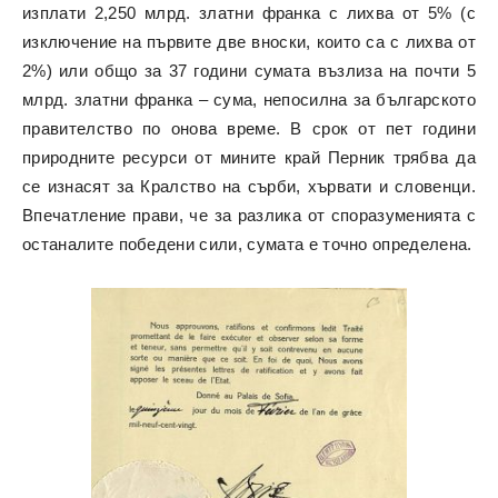
изплати 2,250 млрд. златни франка с лихва от 5% (с
изключение на първите две вноски, които са с лихва от
2%) или общо за 37 години сумата възлиза на почти 5
млрд. златни франка – сума, непосилна за българското
правителство по онова време. В срок от пет години
природните ресурси от мините край Перник трябва да
се изнасят за Кралство на сърби, хървати и словенци.
Впечатление прави, че за разлика от споразуменията с
останалите победени сили, сумата е точно определена.