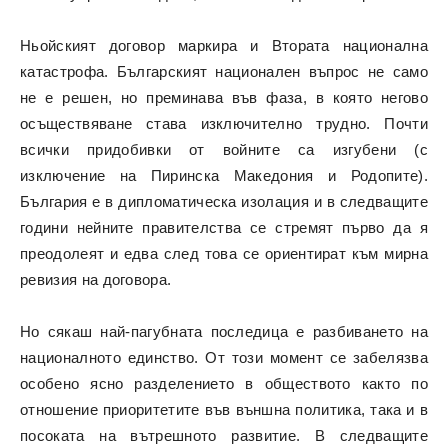
Ньойският договор маркира и Втората национална
катастрофа. Българският национален въпрос не само
не е решен, но преминава във фаза, в която негово
осъществяване става изключително трудно. Почти
всички придобивки от войните са изгубени (с
изключение на Пиринска Македония и Родопите).
България е в дипломатическа изолация и в следващите
години нейните правителства се стремят първо да я
преодолеят и едва след това се ориентират към мирна
ревизия на договора.
Но сякаш най-пагубната последица е разбиването на
националното единство. От този момент се забелязва
особено ясно разделението в обществото както по
отношение приоритетите във външна политика, така и в
посоката на вътрешното развитие. В следващите