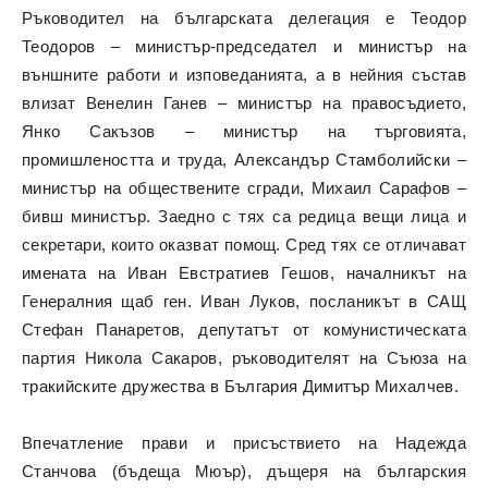
Ръководител на българската делегация е Теодор
Теодоров – министър-председател и министър на
външните работи и изповеданията, а в нейния състав
влизат Венелин Ганев – министър на правосъдието,
Янко Сакъзов – министър на търговията,
промишлеността и труда, Александър Стамболийски –
министър на обществените сгради, Михаил Сарафов –
бивш министър. Заедно с тях са редица вещи лица и
секретари, които оказват помощ. Сред тях се отличават
имената на Иван Евстратиев Гешов, началникът на
Генералния щаб ген. Иван Луков, посланикът в САЩ
Стефан Панаретов, депутатът от комунистическата
партия Никола Сакаров, ръководителят на Съюза на
тракийските дружества в България Димитър Михалчев.
Впечатление прави и присъствието на Надежда
Станчова (бъдеща Мюър), дъщеря на българския