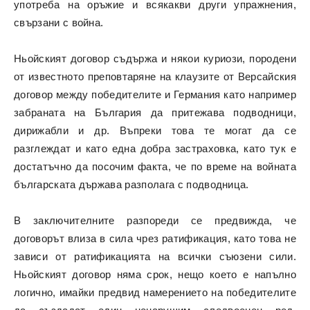
употреба на оръжие и всякакви други упражнения,
свързани с война.
Ньойският договор съдържа и някои куриози, породени
от известното преповтаряне на клаузите от Версайския
договор между победителите и Германия като например
забраната на България да притежава подводници,
дирижабли и др. Въпреки това те могат да се
разглеждат и като една добра застраховка, като тук е
достатъчно да посочим факта, че по време на войната
българската държава
разполага с подводница
.
В заключителните разпореди се предвижда, че
договорът влиза в сила чрез ратификация, като това не
зависи от ратификацията на всички съюзени сили.
Ньойският договор няма срок, нещо което е напълно
логично, имайки предвид намерението на победителите