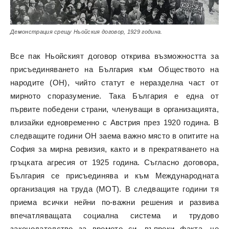
Демонстрация срещу Ньойския договор, 1929 година.
Все пак Ньойският договор открива възможността за
присъединяването на България към Обществото на
народите (ОН), чийто статут е неразделна част от
мирното споразумение. Така България е една от
първите победени страни, членуващи в организацията,
влизайки едновременно с Австрия през 1920 година. В
следващите години ОН заема важно място в опитите на
София за мирна ревизия, както и в прекратяването на
гръцката агресия от 1925 година. Съгласно договора,
България се присъединява и към Международната
организация на труда (МОТ). В следващите години тя
приема всички нейни по-важни решения и развива
впечатляващата социална система и трудово
законодателство за времето си, въпреки факта, че