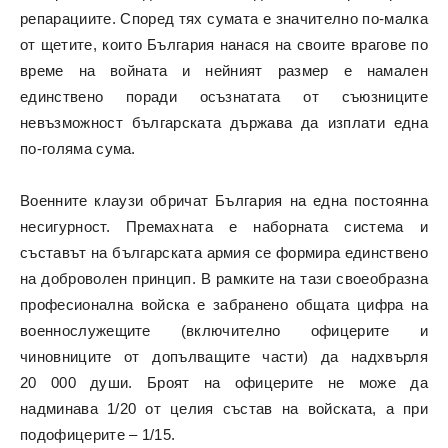
репарациите. Според тях сумата е значително по-малка
от щетите, които България нанася на своите врагове по
време на войната и нейният размер е намален
единствено поради осъзнатата от съюзниците
невъзможност българската държава да изплати една
по-голяма сума.
Военните клаузи обричат България на една постоянна
несигурност. Премахната е наборната система и
съставът на българската армия се формира единствено
на доброволен принцип. В рамките на тази своеобразна
професионална войска е забранено общата цифра на
военнослужещите (включително офицерите и
чиновниците от допълващите части) да надхвърля
20 000 души. Броят на офицерите не може да
надминава 1/20 от целия състав на войската, а при
подофицерите – 1/15.