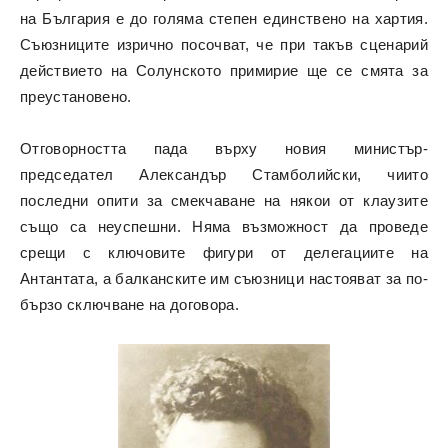
на България е до голяма степен единствено на хартия.
Съюзниците изрично посочват, че при такъв сценарий
действието на Солунското примирие ще се смята за
преустановено.
Отговорността пада върху новия министър-
председател Александър Стамболийски, чиито
последни опити за смекчаване на някои от клаузите
също са неуспешни. Няма възможност да проведе
срещи с ключовите фигури от делегациите на
Антантата, а балканските им съюзници настояват за по-
бързо сключване на договора.