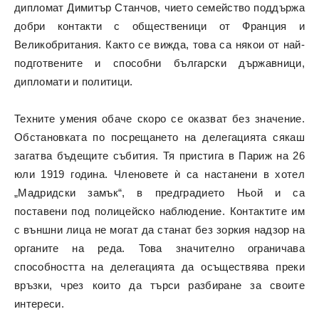
дипломат Димитър Станчов, чието семейство поддържа
добри контакти с общественици от Франция и
Великобритания. Както се вижда, това са някои от най-
подготвените и способни български държавници,
дипломати и политици.
Техните умения обаче скоро се оказват без значение.
Обстановката по посрещането на делегацията сякаш
загатва бъдещите събития. Тя пристига в Париж на 26
юли 1919 година. Членовете ѝ са настанени в хотел
„Мадридски замък“, в предградието Ньой и са
поставени под полицейско наблюдение. Контактите им
с външни лица не могат да станат без зоркия надзор на
органите на реда. Това значително ограничава
способността на делегацията да осъществява преки
връзки, чрез които да търси разбиране за своите
интереси.