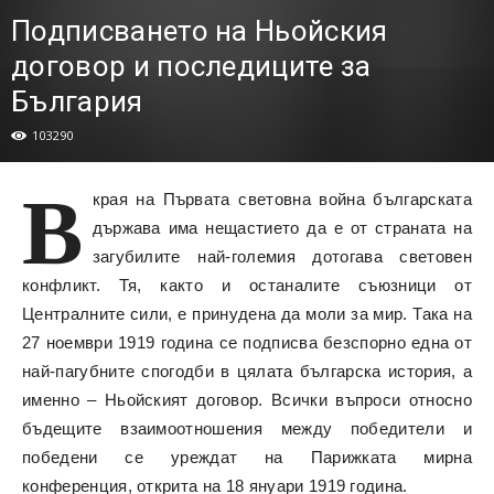
Подписването на Ньойския
договор и последиците за
България
103290
В
края на Първата световна война българската
държава има нещастието да е от страната на
загубилите най-големия дотогава световен
конфликт. Тя, както и останалите съюзници от
Централните сили, е принудена да моли за мир. Така на
27 ноември 1919 година се подписва безспорно една от
най-пагубните спогодби в цялата българска история, а
именно – Ньойският договор. Всички въпроси относно
бъдещите взаимоотношения между победители и
победени се уреждат на Парижката мирна
конференция, открита на 18 януари 1919 година.