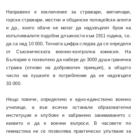
Направено е изключение за стражари, митничари,
горски стражари, местни и общински полицейски агенти
и др., които обаче не могат да надхвърлят броя на
изпълнявалите подобни длъжности към 1911 година, т.е.
да са над 10 000. Точната цифра следва да се определи
от Съюзническата военно-контролна комисия. На
България е позволено да набере до 3000 души гранична
стража (отново на доброволен принцип), а общото
число на пушките в потребление да не надхвърля
33 000.
Нещо повече, определено е едно-единствено военно
училище, а във всички останали образователни
институции и клубове е забранено занимаването с
каквито и да е военни въпроси. В часовете по
гимнастика не се позволява практическо упътване за