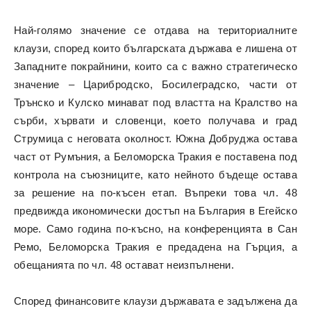
Най-голямо значение се отдава на териториалните
клаузи, според които българската държава е лишена от
Западните покрайнини, които са с важно стратегическо
значение – Царибродско, Босилеградско, части от
Трънско и Кулско минават под властта на Кралство на
сърби, хървати и словенци, което получава и град
Струмица с неговата околност. Южна Добруджа остава
част от Румъния, а Беломорска Тракия е поставена под
контрола на съюзниците, като нейното бъдеще остава
за решение на по-късен етап. Въпреки това чл. 48
предвижда икономически достъп на България в Егейско
море. Само година по-късно, на конференцията в Сан
Ремо, Беломорска Тракия е предадена на Гърция, а
обещанията по чл. 48 остават неизпълнени.
Според финансовите клаузи държавата е задължена да