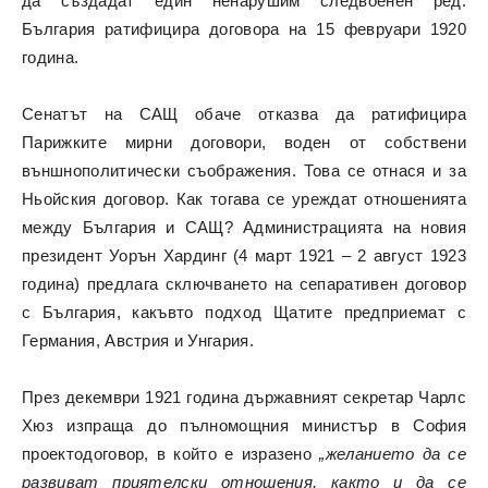
да създадат един ненарушим следвоенен ред.
България ратифицира договора на 15 февруари 1920
година.
Сенатът на САЩ обаче отказва да ратифицира
Парижките мирни договори, воден от собствени
външнополитически съображения. Това се отнася и за
Ньойския договор. Как тогава се уреждат отношенията
между България и САЩ? Администрацията на новия
президент Уорън Хардинг (4 март 1921 – 2 август 1923
година) предлага сключването на сепаративен договор
с България, какъвто подход Щатите предприемат с
Германия, Австрия и Унгария.
През декември 1921 година държавният секретар Чарлс
Хюз изпраща до пълномощния министър в София
проектодоговор, в който е изразено
„желанието да се
развиват приятелски отношения, както и да се