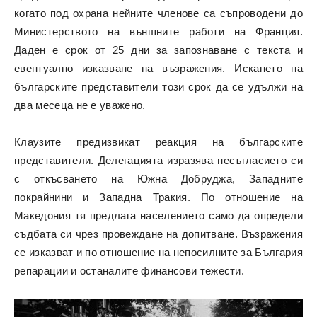
когато под охрана нейните членове са съпроводени до
Министерството на външните работи на Франция.
Даден е срок от 25 дни за запознаване с текста и
евентуално изказване на възражения. Искането на
българските представители този срок да се удължи на
два месеца не е уважено.
Клаузите предизвикат реакция на българските
представители. Делегацията изразява несъгласието си
с откъсването на Южна Добруджа, Западните
покрайнини и Западна Тракия. По отношение на
Македония тя предлага населението само да определи
съдбата си чрез провеждане на допитване. Възражения
се изказват и по отношение на непосилните за България
репарации и останалите финансови тежести.