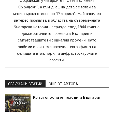
Софийския университет "Свети Климент
Охридски", а към днешна дата се готви за
магистърска степен по "Реторика". Най-засилен
интерес проявява в областта на съвременната
българска история - периода след 1944 година,
демократичните промени в България и
съпътстващите ги социални промени. Като
любими свои теми посочва географията на
селищата в България и инфраструктурните
проекти.
СВЪРЗАНИ СТАТИИ
ОЩЕ ОТ АВТОРА
Кръстоносните походи и България