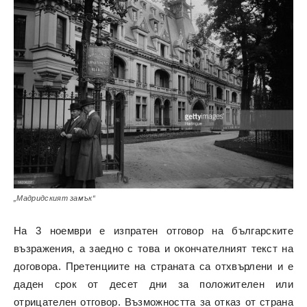
„Мадридският замък“
На 3 ноември е изпратен отговор на българските
възражения, а заедно с това и окончателният текст на
договора. Претенциите на страната са отхвърлени и е
даден срок от десет дни за положителен или
отрицателен отговор. Възможността за отказ от страна