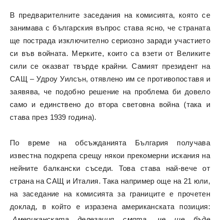
В предварителните заседания на комисията, която се
занимава с българския въпрос става ясно, че страната
ще пострада изключително сериозно заради участието
си във войната. Мерките, които са взети от Великите
сили се оказват твърде крайни. Самият президент на
САЩ – Удроу Уилсън, отявлено им се противопоставя и
заявява, че подобно решение на проблема би довело
само и единствено до втора световна война (така и
става през 1939 година).
По време на обсъжданията България получава
известна подкрепа срещу някои прекомерни искания на
нейните балкански съседи. Това става най-вече от
страна на САЩ и Италия. Така например още на 21 юли,
на заседание на комисията за границите е прочетен
доклад, в който е изразена американската позиция:
„Американската делегация смята, че ще бъде