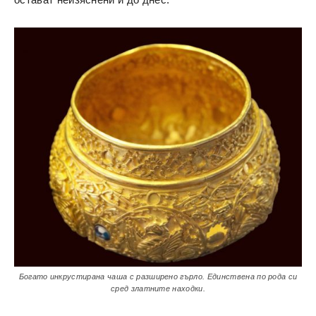
Богато инкрустирана чаша с разширено гърло. Единствена по рода си
сред златните находки.