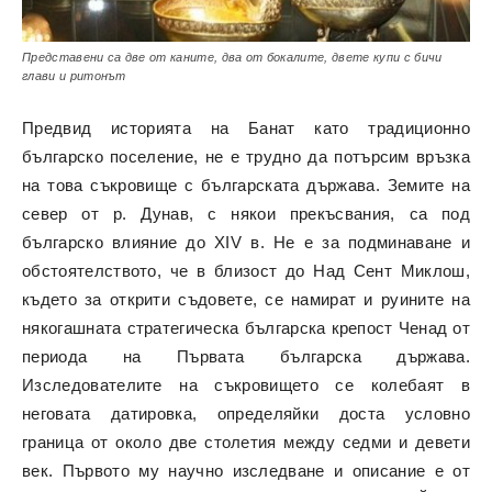
Представени са две от каните, два от бокалите, двете купи с бичи
глави и ритонът
Предвид историята на Банат като традиционно
българско поселение, не е трудно да потърсим връзка
на това съкровище с българската държава. Земите на
север от р. Дунав, с някои прекъсвания, са под
българско влияние до XIV в. Не е за подминаване и
обстоятелството, че в близост до Над Сент Миклош,
където за открити съдовете, се намират и руините на
някогашната стратегическа българска крепост Ченад от
периода на Първата българска държава.
Изследователите на съкровището се колебаят в
неговата датировка, определяйки доста условно
граница от около две столетия между седми и девети
век. Първото му научно изследване и описание е от