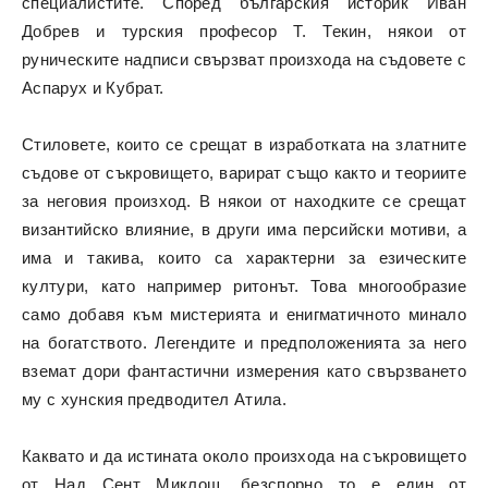
специалистите. Според българския историк Иван
Добрев и турския професор Т. Текин, някои от
руническите надписи свързват произхода на съдовете с
Аспарух и Кубрат.
Стиловете, които се срещат в изработката на златните
съдове от съкровището, варират също както и теориите
за неговия произход. В някои от находките се срещат
византийско влияние, в други има персийски мотиви, а
има и такива, които са характерни за езическите
култури, като например ритонът. Това многообразие
само добавя към мистерията и енигматичното минало
на богатството. Легендите и предположенията за него
вземат дори фантастични измерения като свързването
му с хунския предводител Атила.
Каквато и да истината около произхода на съкровището
от Над Сент Миклош, безспорно то е един от