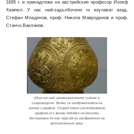
1885 г. и принадлежи на австрийския професор Йозеф
Хампел. У нас най-задълбочено го изучават акад.
Стефан Младенов, проф. Никола Мавродинов и проф.
Станчо Ваклинов.
Един от най-изключителните съдове в
съкровището. Видни са изображенията на
конник и грифон. Според някои изследователи
грифонът е много подобен на десетки
достигнали до нас персийски изображения на
митологичния звяр.