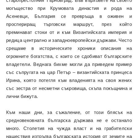
старопрестолния Търновград. Във върховете на своето
могъщество при Крумовата династия и рода на
Асеневци, България се превръща в оживен и
проспериращ търговски маршрут, през който
преминават стоки от и към Византийската империя и
редица централно и западноевропейски държави. Често
срещаме в историческите хроники описания на
огромните богатства, с които се сдобиват българските
владетели. Веднага бихме могли да приведем пример
със съпругата на цар Петър – византийската принцеса
Ирина, която потегля към владенията на своя жених
със зестра от несметни съкровища, скъпа покъщнина и
лични бижута.
Към наши дни, за съжаление, от този блясък на
средновековната българска държава не е останало
много. Столетия на чужда власт и на грабителски
нашествия изтръгва българската история от земите на