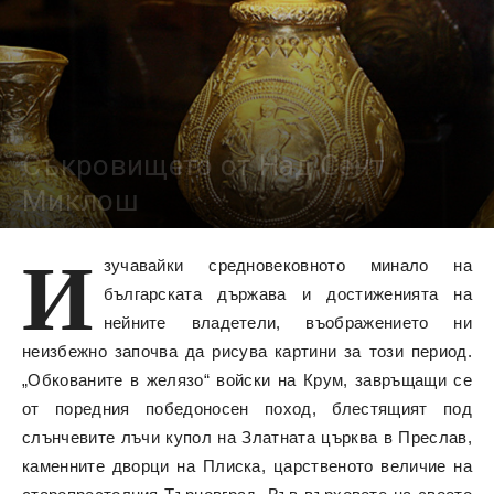
Съкровището от Над Сент
Миклош
28642
И
зучавайки средновековното минало на
българската държава и достиженията на
нейните владетели, въображението ни
неизбежно започва да рисува картини за този период.
„Обкованите в желязо“ войски на Крум, завръщащи се
от поредния победоносен поход, блестящият под
слънчевите лъчи купол на Златната църква в Преслав,
каменните дворци на Плиска, царственото величие на