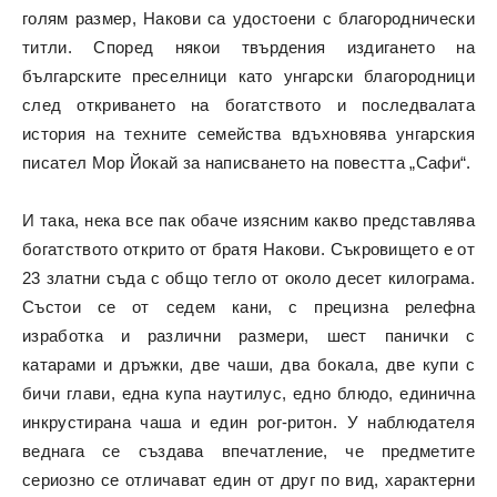
голям размер, Накови са удостоени с благороднически
титли. Според някои твърдения издигането на
българските преселници като унгарски благородници
след откриването на богатството и последвалата
история на техните семейства вдъхновява унгарския
писател Мор Йокай за написването на повестта „Сафи“.
И така, нека все пак обаче изясним какво представлява
богатството открито от братя Накови. Съкровището е от
23 златни съда с общо тегло от около десет килограма.
Състои се от седем кани, с прецизна релефна
изработка и различни размери, шест панички с
катарами и дръжки, две чаши, два бокала, две купи с
бичи глави, една купа наутилус, едно блюдо, единична
инкрустирана чаша и един рог-ритон. У наблюдателя
веднага се създава впечатление, че предметите
сериозно се отличават един от друг по вид, характерни