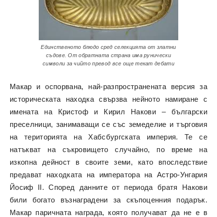
Единственото блюдо сред селекцията от златни
съдове. От обратната страна има рунически
символи за чийто превод все още текат дебати
Макар и оспорвана, най-разпространената версия за
историческата находка свързва нейното намиране с
имената на Кристоф и Кирил Накови – български
преселници, занимаващи се със земеделие и търговия
на територията на Хабсбургската империя. Те се
натъкват на съкровището случайно, по време на
изкопна дейност в своите земи, като впоследствие
предават находката на императора на Астро-Унгария
Йосиф II. Според данните от периода братя Накови
били богато възнаградени за скъпоценния подарък.
Макар паричната награда, която получават да не е в