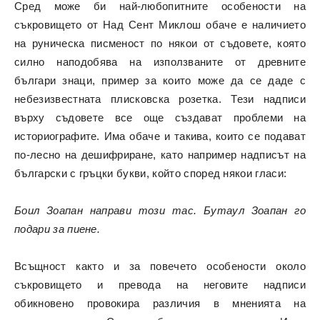
Сред може би най-любопитните особености на
съкровището от Над Сент Миклош обаче е наличието
на руническа писменост по някои от съдовете, която
силно наподобява на използваните от древните
българи знаци, пример за които може да се даде с
небезизвестната плисковска розетка. Тези надписи
върху съдовете все още създават проблеми на
историографите. Има обаче и такива, които се подават
по-лесно на дешифриране, като например надписът на
български с гръцки букви, който според някои гласи:
Боил Зоапан направи този тас. Бутаул Зоапан го
подари за пиене.
Всъщност както и за повечето особености около
съкровището и превода на неговите надписи
обикновено провокира различия в мненията на