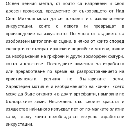
Освен ценния метал, от който са направени и своя
древен произход, предметите от съкровището от Над
Сент Миклош могат да се похвалят и с изключителни
инкрустации, които с лекота ги превръщат в
произведение на изкуството. По много от съдовете са
изобразени митологични сцени, в някои от които според
експерти се съзират ирански и персийски мотиви, видни
са изображения на грифони и други зооморфни фигури,
както и кръстове. Последните намекват за изработка
или преработване по време на разпространението на
християнската религия по българските земи.
Характерен мотив е и изображението на конник, което
може да бъде открито и в други артефакти, намирани по
българските земи. Несъмнено със своите красота и
изящество най-много изпъкват пет от по-малките златни
кани, върху които преобладават изкусно изработени
инкрустации.