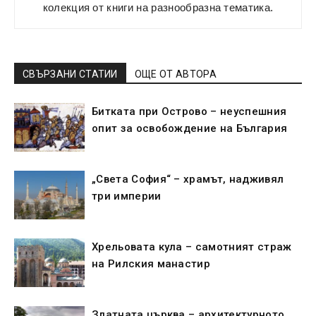
колекция от книги на разнообразна тематика.
СВЪРЗАНИ СТАТИИ
ОЩЕ ОТ АВТОРА
Битката при Острово – неуспешния
опит за освобождение на България
„Света София“ – храмът, надживял
три империи
Хрельовата кула – самотният страж
на Рилския манастир
Златната църква – архитектурното