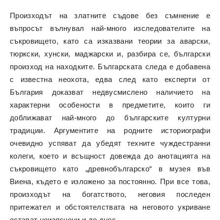
Произходът на златните съдове без съмнение е
въпросът вълнувал най-много изследователите на
съкровището, като са изказвани теории за аварски,
тюркски, хунски, маджарски и, разбира се, български
произход на находките. Българската следа е добавена
с известна неохота, едва след като експерти от
България доказват недвусмислено наличието на
характерни особености в предметите, които ги
доближават най-много до българските културни
традиции. Аргументите на родните историографи
очевидно успяват да убедят техните чуждестранни
колеги, което и всъщност довежда до анотацията на
съкровището като „древнобългарско“ в музея във
Виена, където е изложено за постоянно. При все това,
произходът на богатството, неговия последен
притежател и обстоятелствата на неговото укриване
остават неизяснени и до днес.