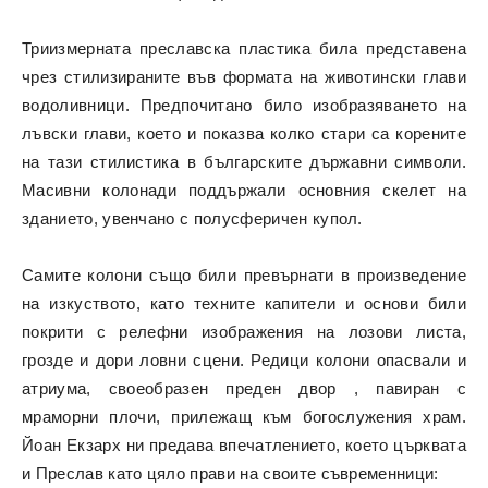
Триизмерната преславска пластика била представена
чрез стилизираните във формата на животински глави
водоливници. Предпочитано било изобразяването на
лъвски глави, което и показва колко стари са корените
на тази стилистика в българските държавни символи.
Масивни колонади поддържали основния скелет на
зданието, увенчано с полусферичен купол.
Самите колони също били превърнати в произведение
на изкуството, като техните капители и основи били
покрити с релефни изображения на лозови листа,
грозде и дори ловни сцени. Редици колони опасвали и
атриума, своеобразен преден двор , павиран с
мраморни плочи, прилежащ към богослужения храм.
Йоан Екзарх ни предава впечатлението, което църквата
и Преслав като цяло прави на своите съвременници: