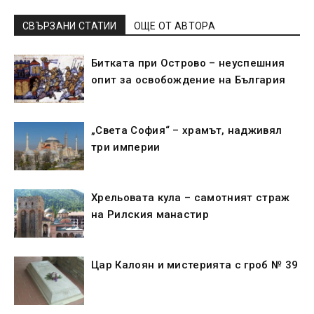
СВЪРЗАНИ СТАТИИ
ОЩЕ ОТ АВТОРА
Битката при Острово – неуспешния
опит за освобождение на България
„Света София“ – храмът, надживял
три империи
Хрельовата кула – самотният страж
на Рилския манастир
Цар Калоян и мистерията с гроб № 39