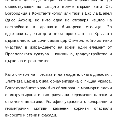
съществуващи по същото време църкви като Св.
Богородица в Константинопол или тази в Екс ла Шапел
(днес Аахен), но нито една не отговаря изцяло на
постройката в древната българска столица. За
вдъхновител, ктитор и дори проектант на Кръглата
църква често се сочи самия цар Симеон, който активно
участвал в изграждането на всеки един елемент от
Преславската култура – книжнина, градоустройство и
църковно строителство.
Като символ на Преслав и на владетелската династия,
Златната църква била орнаментирана с пищна украса.
Богослужебният храм бил облицован с мраморни плочи
с инкрустирани в тях рисувани керамични плочки и
стъклени пластини. Релефно украсени с флорални и
геометрични мотиви каменни корнизи опасвали
високите ѝ стени и фасади.