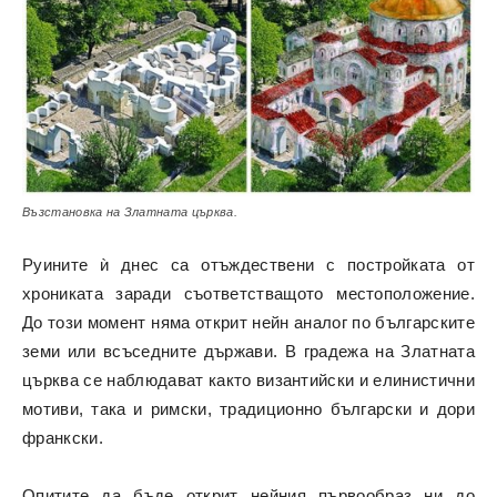
Възстановка на Златната църква.
Руините ѝ днес са отъждествени с постройката от
хрониката заради съответстващото местоположение.
До този момент няма открит нейн аналог по българските
земи или всъседните държави. В градежа на Златната
църква се наблюдават както византийски и елинистични
мотиви, така и римски, традиционно български и дори
франкски.
Опитите да бъде открит нейния първообраз ни до