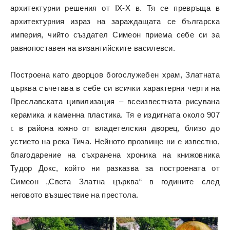
архитектурни решения от IX-X в. Тя се превръща в
архитектурния израз на зараждащата се българска
империя, чийто създател Симеон приема себе си за
равнопоставен на византийските василевси.
Построена като дворцов богослужебен храм, Златната
църква съчетава в себе си всички характерни черти на
Преславската цивилизация – всеизвестната рисувана
керамика и каменна пластика. Тя е издигната около 907
г. в района южно от владетелския дворец, близо до
устието на река Тича. Нейното прозвище ни е известно,
благодарение на съхранена хроника на книжовника
Тудор Докс, който ни разказва за построената от
Симеон „Света Златна църква“ в годините след
неговото възшествие на престола.