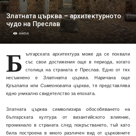
Златната църква – архитектурното
чудо на Преслав
44454
Б
ългарската архитектура може да се похвали
със свои достижения още в периода, когато
столица на страната е Преслав. Едно от тях
несъмнено е
Златната църква
. Наричана още
Кръглата
или
Симеоновата църква
, тя представлява
едно уникално свидетелство за епохата.
Златната църква символизира обособяването на
българската култура от византийското влияние,
проникнало в страната след покръстването, тъй като
била построена в много различен вид от църковните