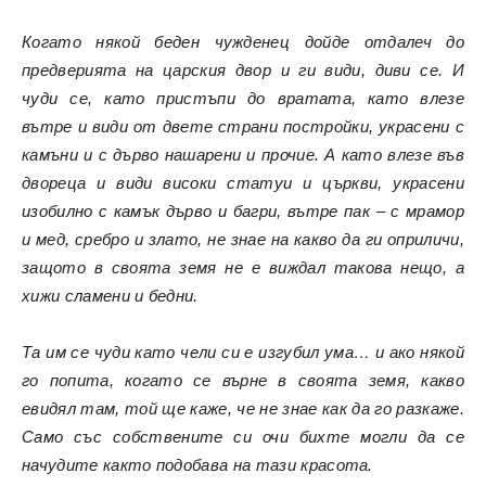
Когато някой беден чужденец дойде отдалеч до
предверията на царския двор и ги види, диви се. И
чуди се, като пристъпи до вратата, като влезе
вътре и види от двете страни постройки, украсени с
камъни и с дърво нашарени и прочие. А като влезе във
двореца и види високи статуи и църкви, украсени
изобилно с камък дърво и багри, вътре пак – с мрамор
и мед, сребро и злато
, не знае на какво да ги оприличи,
защото в своята земя не е виждал такова нещо, а
хижи сламени и бедни.
Та им се чуди като чели си е изгубил ума… и ако някой
го попита, когато се върне в своята земя, какво
евидял там, той ще каже, че не знае как да го разкаже.
Само със собствените си очи бихте могли да се
начудите както подобава на тази красота.