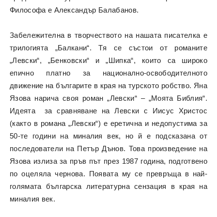
Философа е Александър Балабанов.
Забележителна в творчеството на нашата писателка е
трилогията „Балкани“. Тя се състои от романите
„Левски“, „Бенковски“ и „Шипка“, които са широко
епично платно за национално-освободителното
движение на българите в края на турското робство. Яна
Язова нарича своя роман „Левски“ – „Моята Библия“.
Идеята за сравняване на Левски с Иисус Христос
(както в романа „Левски“) е еретична и недопустима за
50-те години на миналия век, но й е подсказана от
последователи на Петър Дънов. Това произведение на
Язова излиза за пръв път през 1987 г
одина, подготвено
по оцеляла чернова. Появата му се превръща в най-
голямата българска литературна сензация в края на
миналия век.