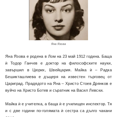
Яна Язова
Яна Язова е родена в Лом на 23 май 1912 година. Баща
ѝ Тодор Ганчев е доктор на философските науки,
завършил в Цюрих, Швейцария. Майка ѝ – Радка
Бешикташлиева е дъщеря на известен търговец от
Цариград. Прадядото на Яна – Христо Стоев Дрянков е
вуйчо на Христо Ботев и съратник на Васил Левски.
Майка ѝ е учителка, а баща ѝ е училищен инспектор. Тя
и с две години по-голямата ѝ сестра са дълго чакани