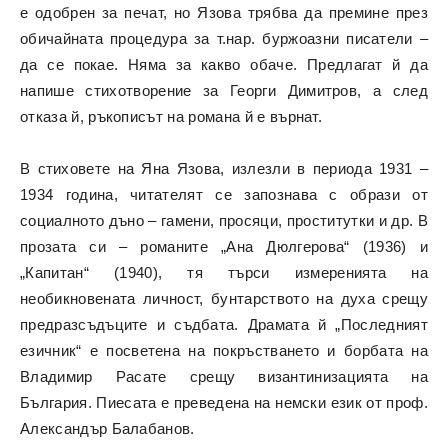
е одобрен за печат, но Язова трябва да премине през
обичайната процедура за т.нар. буржоазни писатели –
да се покае. Няма за какво обаче. Предлагат й да
напише стихотворение за Георги Димитров, а след
отказа й, ръкописът на романа й е върнат.
В стиховете на Яна Язова, излезли в периода 1931 –
1934 година, читателят се запознава с образи от
социалното дъно – гамени, просяци, проститутки и др. В
прозата си – романите „Ана Дюлгерова“ (1936) и
„Капитан“ (1940), тя търси измеренията на
необикновената личност, бунтарството на духа срещу
предразсъдъците и съдбата. Драмата й „Последният
езичник“ е посветена на покръстването и борбата на
Владимир Расате срещу византинизацията на
България. Пиесата е преведена на немски език от проф.
Александър Балабанов.