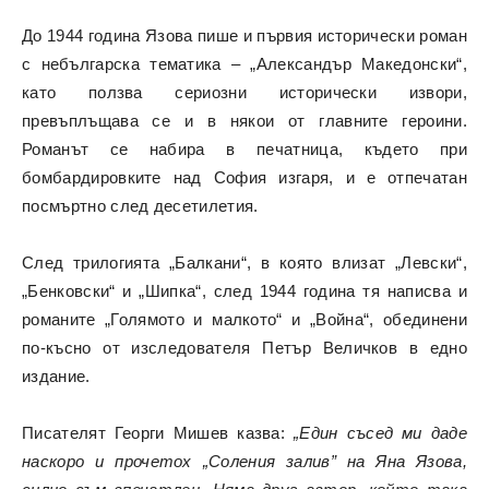
До 1944 година Язова пише и първия исторически роман
с небългарска тематика – „Александър Македонски“,
като ползва сериозни исторически извори,
превъплъщава се и в някои от главните героини.
Романът се набира в печатница, където при
бомбардировките над София изгаря, и е отпечатан
посмъртно след десетилетия.
След трилогията „Балкани“, в която влизат „Левски“,
„Бенковски“ и „Шипка“, след 1944 година тя написва и
романите „Голямото и малкото“ и „Война“, обединени
по-късно от изследователя Петър Величков в едно
издание.
Писателят Георги Мишев казва:
„Един съсед ми даде
наскоро и прочетох „Соления залив” на Яна Язова,