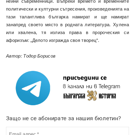
нейни съвременници. Въпреки времето и временните
политически и културни сътресения, произведенията на
тази талантлива българка намират и ще намират
занапред своето място в родната литература. Хулена
или хвалена, тя излиза права в пророческия си
афоризъм: „Делото изгражда своя творец“.
Автор: Тодор Борисов
Защо не се абонирате за нашия бюлетин?