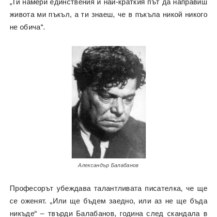
„Ти намери единствения и най-краткия път да направиш
живота ми пъкъл, а ти знаеш, че в пъкъла никой никого
не обича“.
Александър Балабанов
Професорът убеждава талантливата писателка, че ще
се оженят. „Или ще бъдем заедно, или аз не ще бъда
никъде“ – твърди Балабанов, година след скандала в