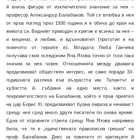
й влиза фигура от изключително значение за нея –
професор Александър Балабанов. Той се влюбва в нея
от пръв поглед през 1930 година и я обича до края на
живота си. Видният преводач и критик е всичко за нея –
и меценат, и любим, и вдъхновител (прототип е на
повечето от героите ѝ). Младата Люба Ганчева
получава своя псевдоним Яна Язова точно от този така
значим за нея човек. Отношенията между двамата
предизвикват обществен интерес, не само поради 33-
годишната разлика във възрастта им. Талантът и
хубостта й, събрани на едно място, както и
покровителството на Балабанов, който е пръв приятел
на цар Борис III, предизвикват бурна омраза и ненавист
срещу нея сред много други писатели по онова време.
Една от отровните стрели срещу Яна Язова например
била, че тя е „единствената правописна грешка“ на
проф. Балабанов. Днес за повечето от критиците й