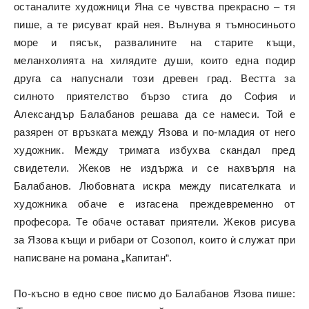
останалите художници Яна се чувства прекрасно – тя
пише, а те рисуват край нея. Вълнува я тъмносиньото
море и пясък, развалините на старите къщи,
меланхолията на хилядите души, които една подир
друга са напуснали този древен град. Вестта за
силното приятелство бързо стига до София и
Александър Балабанов решава да се намеси. Той е
разярен от връзката между Язова и по-младия от него
художник. Между тримата избухва скандал пред
свидетели. Жеков не издържа и се нахвърля на
Балабанов. Любовната искра между писателката и
художника обаче е изгасена преждевременно от
професора. Те обаче остават приятели. Жеков рисува
за Язова къщи и рибари от Созопол, които ѝ служат при
написване на романа „Капитан“.
По-късно в едно свое писмо до Балабанов Язова пише: