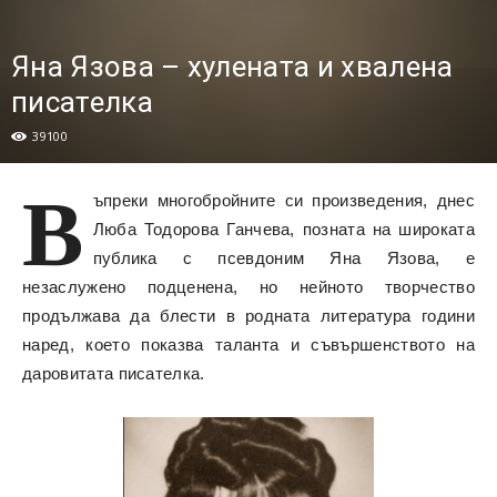
Яна Язова – хулената и хвалена
писателка
39100
В
ъпреки многобройните си произведения, днес
Люба Тодорова Ганчева, позната на широката
публика с псевдоним Яна Язова, е
незаслужено подценена, но нейното творчество
продължава да блести в родната литература години
наред, което показва таланта и съвършенството на
даровитата писателка.