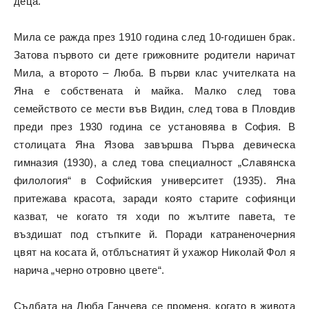
деца.
Мила се ражда през 1910 година след 10-годишен брак.
Затова първото си дете грижовните родители наричат
Мила, а второто – Люба.
В първи клас учителката на
Яна е собствената ѝ майка. Малко след това
семейството се мести във Видин, след това в Пловдив
преди през 1930 година се установява в София. В
столицата Яна Язова завършва Първа девическа
гимназия (1930), а след това специалност „Славянска
филология“ в Софийския университет (1935). Яна
притежава красота, заради която старите софиянци
казват, че когато тя ходи по жълтите павета, те
въздишат под стъпките й. Поради катраненочерния
цвят на косата й, отблъснатият й ухажор Николай Фол я
нарича „черно отровно цвете“.
Съдбата на Люба Ганчева се променя, когато в живота