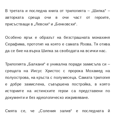
В третата и последна книга от трилогията – „Шипка“ –
авторката среща очи в очи част от героите,
присъстващи в „Левски“ и „Бенковски“.
Особено ярък е образът на безстрашната монахиня
Серафима, прототип на която е самата Язова. Тя отива
да се бие на върха Шипка за свободата на всички нас.
Трилогията „Балкани“ е уникална поради замисъла си –
срещата на Иисус Христос с пророка Мохамед на
полуострова, на кръста с полумесеца. Самата трилогия
е добре замислена, съвършена постройка, в която
историите на истинските герои са представени по
документи и без идеологическо изкривяване.
Смята се, че „Соления залив“ е последната й