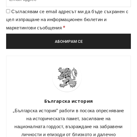
Съгласявам се email адресът ми да бъде съхранен с
цел изпращане на информационен бюлетин и
*
маркетингови съобщения
Българска история
„Българска история” работи в посока опресняване
на историческата памет, засилване на
националната гордост, възраждане на забравени
личности и епизоди от близкото и далечно