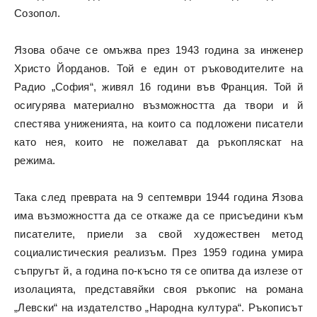
Созопол.
Язова обаче се омъжва през 1943 година за инженер
Христо Йорданов. Той е един от ръководителите на
Радио „София“, живял 16 години във Франция. Той й
осигурява материално възможността да твори и й
спестява униженията, на които са подложени писатели
като нея, които не пожелават да ръкопляскат на
режима.
Така след преврата на 9 септември 1944 година Язова
има възможността да се откаже да се присъедини към
писателите, приели за свой художествен метод
социалистическия реализъм. През 1959 година умира
съпругът й, а година по-късно тя се опитва да излезе от
изолацията, представяйки своя ръкопис на романа
„Левски“ на издателство „Народна култура“. Ръкописът