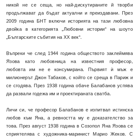
никой не се сеща, но най-дискутираните й творби
продължават да бъдат актуални и преиздавани. През
2009 година БНТ включи историята на тази любовна
двойка в категорията „Любовни истории“ на шоуто
„Българските събития на XX век“.
Въпреки че след 1944 година обществото заклеймява
Язова като любовница на известния професор,
любовта им не е консумирана. Първият ѝ мъж е
милионерът Джон Табаков, с който се среща в Париж и
се сгодява. През 1938 година обаче Балабанов успява
да развали годежа им и проектираната сватба.
Личи си, че професор Балабанов е изпитвал истинска
любов към Яна, а ревността му е доказателство за
това. През август 1938 година в Созопол Яна Язова се
сприятелява с художника-маринист Марио Жеков. С