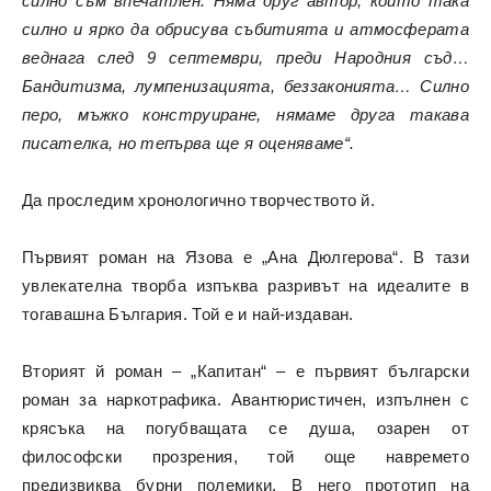
силно съм впечатлен. Няма друг автор, който така
силно и ярко да обрисува събитията и атмосферата
веднага след 9 септември, преди Народния съд…
Бандитизма, лумпенизацията, беззаконията… Силно
перо, мъжко конструиране, нямаме друга такава
писателка, но тепърва ще я оценяваме“.
Да проследим хронологично творчеството й.
Първият роман на Язова е „Ана Дюлгерова“. В тази
увлекателна творба изпъква разривът на идеалите в
тогавашна България. Той е и най-издаван.
Вторият й роман – „Капитан“ – е първият български
роман за наркотрафика. Авантюристичен, изпълнен с
крясъка на погубващата се душа, озарен от
философски прозрения, той още навремето
предизвиква бурни полемики. В него прототип на