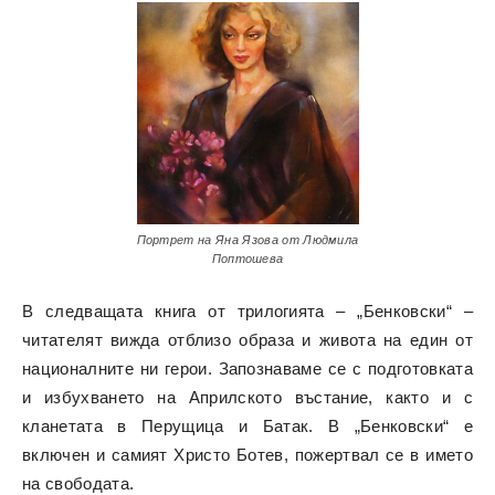
Портрет на Яна Язова от Людмила
Поптошева
В следващата книга от трилогията – „Бенковски“ –
читателят вижда отблизо образа и живота на един от
националните ни герои. Запознаваме се с подготовката
и избухването на Априлското въстание, както и с
кланетата в Перущица и Батак. В „Бенковски“ е
включен и самият Христо Ботев, пожертвал се в името
на свободата.